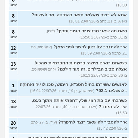
16:00)
עצות
אמא לא רוצה שאלמד תואר בהנדסה, מה לעשות?
8
(Alex, בן 21, כתב ב-23/07/26 16:01)
עצות
האם מה שאני מרגיש זה הגיוני ותקין?
(לירון,
8
בן 31, כתב ב-23/07/26 15:50)
עצות
איך להתגבר על רצון לקשר לפני הזמן?
(אנונימית, בת
12
21, כתבה ב-23/07/26 15:39)
עצות
כשאתם רואים מישהי ברשתות החברתיות שהכול
13
אצלה סביב הבילויים, זה מוריד לכם?
(לחם ושעשועים,
עצות
בן 36, כתב ב-22/07/26 16:13)
לאנשים ששירתו בחיל הטנ"א, חימוש, טכנולוגיה ואחזקה
1
- להשלים ל-03?
(חימושניק, בן 19, כתב ב-22/07/26 16:04)
עצות
כשרבתי עם בת הזוג שלי, דחפתי אותה מתוך כעס.
13
איך להתמודד?
(אלכס, שם בדוי, בן 40, כתב ב-22/07/26
עצות
15:53)
איך להסביר לה שאני רוצה להיפרד?
(עידן, בן 27, כתב
20
ב-22/07/26 15:42)
עצות