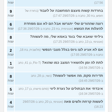
17:56)
עצות
בחרדות קשות מעצם המחשבה על לעבוד
(בחורה של
9
חופש, בת 30, כתבה ב-29/07/26 17:47)
עצות
רוצה שההורים שלי יתגרשו אבל הם לא וגם מפחדת
6
להעלות את הנושא
(אנונימית, בת 23, כתבה ב-29/07/26 17:36)
עצות
גיליתי שאבא שלי בוגד באמא שלי, מה לעשות?
8
(אנונימי, בן 13, כתב ב-29/07/26 17:25)
עצות
אם לא אגיע לצו גיוס בגלל מצבי הנפשי
(מלשבית, בת 18,
2
כתבה ב-29/07/26 17:05)
עצות
לתת לה זמן ולהשאיר המצב כמו שהוא?
(Flo-T, בן 41, כתב
1
ב-29/07/26 16:56)
עצות
תדירות סקס, מה אפשר לעשות?
(נשוי, בן 28, כתב
8
ב-29/07/26 16:45)
עצות
איבדתי את הבתולים על נערת ליווי
(סתם מישהו, בן 17, כתב
5
ב-29/07/26 16:34)
עצות
לעשות קרחת ולשים פאה
(אנונימי, בן 20, כתב ב-29/07/26
4
16:23)
עצות