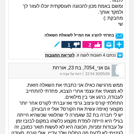
ללמוד.
ומשם באמת מכון להכוונה תעוסקתית יוכלו לעזור לך
ולמקד אותך.
מחבקת :)
שי
בחרתי להציג את המייל לשואלת השאלה
1
2
נכתבו
4
תגובות לעצה זו.
לקריאת התגובות
גם אני_7054, בת 23, אורחת
|
30/05/26 22:54
דווח על עצה זו
ממש מרגישה כאילו אני כתבתי את השאלה הזאת.
לא מצאתי את עצמי אחרי הצבא, פחדתי להתחייב
לעבודה, כרגע אני בין מילואים.
התחלתי קורס עיצוב גרפי ואז עברתי לקורס אחר יותר
מקצועי (איפה עשית את הקורס? אולי זו הבעיה).
יש לי חברה בת 32 שאמרה לי שהלוואי שכשהיא הייתה
בגילי היא הייתה לומדת מקצוע כלשהו במקום לבזבז זמן
על עבודות זמניות, הכוונה היא לא לעשות תואר כמובן, זה
לגיטימי לא לדעת מה החלום שלך עדיין. אולי קורס, תעודה