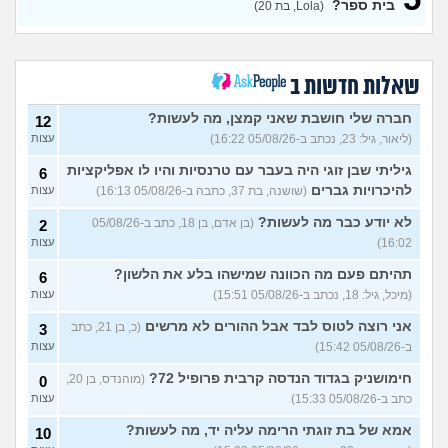
בית ספר?
(Lola, בת 20)
מחפשת המלצה על תוכנה
3
למרפאה או מערכת מומלצת
עצות
לרופאים. מה הכי טוב היום?
(מרפאת ט.ט, בת 40)
שאלות חדשות ב
במה לעבוד?
(אנונימי, בן 17)
3
עצות
חברה שלי חושבת שאני קמצן, מה לעשות?
12
(ליאור, גיל: 23, נכתב ב-05/08/26 16:22)
עצות
שחוק עד דמעות מעבודה
3
זמנית: האם לחתום אבטלה
עצות
גיליתי שבן זוגי היה בעבר עם טרנסיות והיו לו אפליקציות
6
ולהשקיע בהייטק או למצוא
עבודה אחרת?
להיכרויות גברים
(שושנה, בת 37, כתבה ב-05/08/26 16:13)
עצות
(סטודנט, בן 22)
לא יודע כבר מה לעשות?
(בן אדם, בן 18, כתב ב-05/08/26
2
איך מוצאים עבודה בעיר שלי?
5
16:02)
עצות
(אסי, בן 38)
עצות
תהיתם פעם מה הכוונה שמישהו בלע את הלשון?
6
האם כדאי עגלות באמריקה/
3
(מיכל, גיל: 18, נכתב ב-05/08/26 15:51)
עצות
קוסמטיקה?
(אנגל, בת 22)
עצות
אני רוצה לטוס לבד אבל ההורים לא מרשים
(כ, בן 21, כתב
3
מסיימת תואר במדמח ולא
3
יודעת לאן להמשיך מפה
(נועם,
עצות
ב-05/08/26 15:42)
עצות
בת 23)
חימושניק בגדוד הנדסה קרבית פרופיל 72?
(מוהנדס, בן 20,
0
שאלות על המקצוע של הנהלת
5
כתב ב-05/08/26 15:33)
עצות
חשבונות
(מישהי, בת 30)
עצות
אמא של בת זוגתי הרימה עליה יד, מה לעשות?
10
איך לשפר את הנושא
4