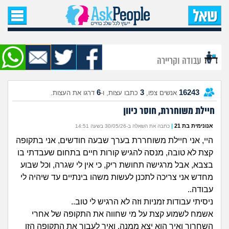
עמוד הבית
שאל שאלה
עבודה וקריירה
שאלות חדשות
6
3
16243
אנשים צפו,
כתבו עצות, ו-
דרגו את העצות.
שאלות שעוררו עניין
חיילת משוחררת, חוסר כיוון
עצות חדשות
אנונימית בת 21
|
כתבה את השאלה ב-30/05/26 בשעה 14:51
היי, אני חיילת משוחררת בערך שבעה חודשים, אני בתקופה
מה קורה כאן?
קצת לא טובה, מנסה להגיש קורות חיים בתחום שעבדתי בו
בצבא, אבל מרגישה תחושת ריק, כי אין לי שגרה, וכל שבוע
מתחם הטיפים
מחדש אני צריכה לתכנן לעשות משהו בינתיים עד שיהיה לי
עבודה..
מדורים
ניסיתי עבודות זמניות וזה לא הרגיש לי טוב..
אשמח לשמוע קצת על מי שחווה את התקופה של אחרי
השחרור ואיך הוא יצא ממנה, ואיך לעבור את התקופה הזו