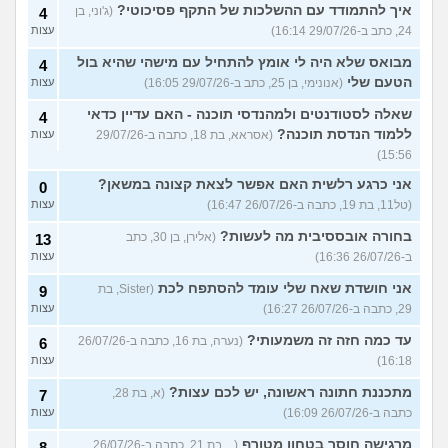
איך להתמודד עם ההשלכות של התקף פסיכוטי?
(ג'וני, בן
4
24, כתב ב-29/07/26 16:14)
עצות
מבואס שלא היה לי אומץ להתחיל עם מישהי שהיא בול
4
הטעם שלי
(אנונימי, בן 25, כתב ב-29/07/26 16:05)
עצות
שאלה לסטודנטים ולמהנדסי תוכנה - האם עדיין כדאי
4
ללמוד הנדסת תוכנה?
(אסראא, בת 18, כתבה ב-29/07/26
עצות
15:56)
אני כרגע רלשית האם אפשר לצאת קצונה במשאן?
0
(טל11, בת 19, כתבה ב-26/07/26 16:47)
עצות
בחורה אובססיבית מה לעשות?
(אלירן, בן 30, כתב
13
ב-26/07/26 16:36)
עצות
אני חושדת שאח שלי עומד להסתפח לכת
(Sister, בת
9
29, כתבה ב-26/07/26 16:27)
עצות
עד כמה חזה זה משמעותי?
(נערה, בת 16, כתבה ב-26/07/26
6
16:18)
עצות
מתכננת חתונה ראשונה, יש לכם עצות?
(א, בת 28,
7
כתבה ב-26/07/26 16:09)
עצות
מרגישה חוסר בטחון מטורף
(.., בת 21, כתבה ב-26/07/26
8