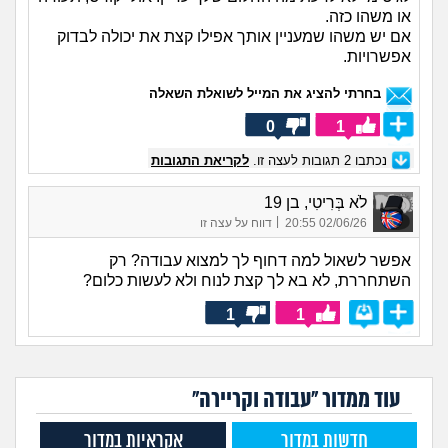
או משהו כזה.
אם יש משהו שמעניין אותך אפילו קצת את יכולה לבדוק
אפשרויות.
בחרתי להציג את המייל לשואלת השאלה
0
1
נכתבו
2
תגובות לעצה זו.
לקריאת התגובות
לֹא בְּרִיטִי, בן 19
|
02/06/26 20:55
דווח על עצה זו
אפשר לשאול למה דחוף לך למצוא עבודה? רק
השתחררת, לא בא לך קצת לנוח ולא לעשות כלום?
1
1
עוד ממדור "עבודה וקריירה"
חדשות במדור
אקראיות במדור