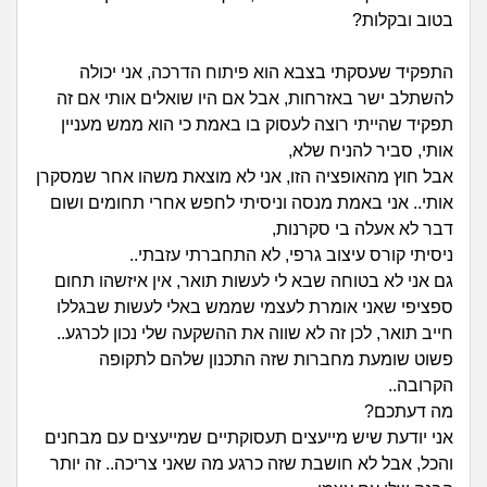
זוגיות
חיפוש שאלות
בטוב ובקלות?
|
היריון ולידה
הרשמה
התחברות
התפקיד שעסקתי בצבא הוא פיתוח הדרכה, אני יכולה
להשתלב ישר באזרחות, אבל אם היו שואלים אותי אם זה
הורות ומשפחה
תפקיד שהייתי רוצה לעסוק בו באמת כי הוא ממש מעניין
אותי, סביר להניח שלא,
מתבגרים
אבל חוץ מהאופציה הזו, אני לא מוצאת משהו אחר שמסקרן
אותי.. אני באמת מנסה וניסיתי לחפש אחרי תחומים ושום
מהבקו"ם... ועד מתי?!
דבר לא אעלה בי סקרנות,
ניסיתי קורס עיצוב גרפי, לא התחברתי עזבתי..
לימודים וסטודנטים
גם אני לא בטוחה שבא לי לעשות תואר, אין איזשהו תחום
ספציפי שאני אומרת לעצמי שממש באלי לעשות שבגללו
עבודה וקריירה
חייב תואר, לכן זה לא שווה את ההשקעה שלי נכון לכרגע..
פשוט שומעת מחברות שזה התכנון שלהם לתקופה
הקרובה..
חברים ואנשים
מה דעתכם?
אני יודעת שיש מייעצים תעסוקתיים שמייעצים עם מבחנים
בית, שכנים ושותפים
והכל, אבל לא חושבת שזה כרגע מה שאני צריכה.. זה יותר