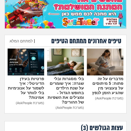
טיפים אחרונים ממתחם הטיפים
|
למתחם המלא
הוספת טיפ
מדברים על זה
בלי מסגרות ובלי
פרטיות בעידן
פתוח: 5 מיתוסים
שגרה: איך שומרים
הדיגיטלי: איך
על צעצועי מין
על שנת הילדים
לשמור על אנונימיות
שהגיע הזמן לנפץ
בחופש הגדול -
בלי לוותר על
ומצילים את השפיות
אמינות?
(מערכת AskPeople)
של ההורים?
(מערכת AskPeople)
(מערכת AskPeople)
עצות הגולשים (
3
)