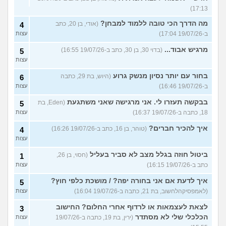
17:13)
מה הדרך הכי טובה ללמוד למבחן?
(אודי, בן 20, כתב
4
ב-19/07/26 17:04)
עצות
מרגיש אבוד...
(בדוי 30, בן 30, כתב ב-19/07/26 16:55)
5
עצות
בחור עם יותר נסיון מנשק גרוע
(היוש, בת 29, כתבה
6
ב-19/07/26 16:46)
עצות
בבקשה תעזרו לי. אני מרגישה שאני משתגעת
(Eden, בת
5
18, כתבה ב-19/07/26 16:37)
עצות
איך להכיר חברים?
(טוהר, בן 16, כתב ב-19/07/26 16:26)
4
עצות
ביטול חוזה בגלל מצב לא סביר בעליל
(חסוי, בן 26,
1
כתב ב-19/07/26 16:15)
עצות
איך לדעת אם אני בחורה יפה? / מושכת כלפי חוץ?
5
(לאמפסיקהלחשוב, בת 21, כתבה ב-19/07/26 16:04)
עצות
לצאת לעצמאות או לרדוף אחרי החלום? החישוב
3
הכלכלי שלי לא מסתדר
(ירין, בת 19, כתבה ב-19/07/26
עצות