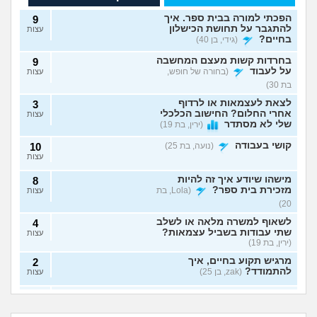
הפכתי למורה בבית ספר. איך
9
להתגבר על תחושת הכישלון
עצות
בחיים?
(גידי, בן 40)
בחרדות קשות מעצם המחשבה
9
על לעבוד
(בחורה של חופש,
עצות
בת 30)
לצאת לעצמאות או לרדוף
3
אחרי החלום? החישוב הכלכלי
עצות
שלי לא מסתדר
(ירין, בת 19)
קושי בעבודה
(נועה, בת 25)
10
עצות
מישהו שיודע איך זה להיות
8
מזכירת בית ספר?
(Lola, בת
עצות
20)
לשאוף למשרה מלאה או לשלב
4
שתי עבודות בשביל עצמאות?
עצות
(ירין, בת 19)
מרגיש תקוע בחיים, איך
2
להתמודד?
(zak, בן 25)
עצות
איך לעשות כסף מתמונות של
7
יכולים לפטר אותי כי
הגשתי ציפיית שכר
כפות רגליים בצורה אנונימית
שמתי בצחוק מלח
יותר גבוהה משלו ויש
עצות
אני מעצבת גרפית,
ללכת להפגין? זה
בקפה לאחד
לי יותר ניסיון, למה
בלי שיגלו אותי?
(אליס, בת