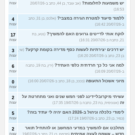
יש משמעות לחלומות?
(אב עובד, בן 44, כתב ב-20/07/26
עצות
16:53)
ללמוד סיעוד למטרת הגירה במצבי?
(אלכס, בן 31, כתב
4
ב-20/07/26 16:42)
עצות
לוקח אותי לדייטים גרועים האם להמשיך?
(נטע, בת
17
21, כתבה ב-20/07/26 16:31)
עצות
יש דרכים יצירתיות לעשות כסף מדירה בקומת קרקע?
(שי,
3
בן 23, כתב ב-20/07/26 16:20)
עצות
למה אני כל כך חרדתית כלפי העתיד?
(ירין, בת 19, כתבה
6
ב-20/07/26 16:09)
עצות
מיוני אשכול התעופה
(ככככ, בן 18, כתב ב-20/07/26 16:00)
0
עצות
עשיתי מיקרובליידינג לפני חמש שנים ואני מתחרטת על
2
זה
(אנונימית, בת 23, כתבה ב-19/07/26 17:35)
עצות
לימודי כלכלה וניהול ב-2026 האם יהיה לי עתיד בזה?
5
(כפיר, בן 23, כתב ב-19/07/26 17:24)
עצות
מתלבט אם להמשיך במדעי המחשב או להתחיל תואר
2
חדש – אשמח לעצה אמיתית
(מדמח, בן 21, כתב ב-19/07/26
עצות