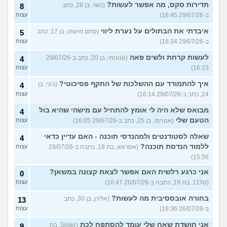
תדירות סקס, מה אפשר לעשות?
(נשוי, בן 28, כתב
8
ב-29/07/26 16:45)
עצות
איבדתי את הבתולים על נערת ליווי
(סתם מישהו, בן 17, כתב
5
ב-29/07/26 16:34)
עצות
לעשות קרחת ולשים פאה
(אנונימי, בן 20, כתב ב-29/07/26
4
16:23)
עצות
איך להתמודד עם ההשלכות של התקף פסיכוטי?
(ג'וני, בן
4
24, כתב ב-29/07/26 16:14)
עצות
מבואס שלא היה לי אומץ להתחיל עם מישהי שהיא בול
4
הטעם שלי
(אנונימי, בן 25, כתב ב-29/07/26 16:05)
עצות
שאלה לסטודנטים ולמהנדסי תוכנה - האם עדיין כדאי
4
ללמוד הנדסת תוכנה?
(אסראא, בת 18, כתבה ב-29/07/26
עצות
15:56)
אני כרגע רלשית האם אפשר לצאת קצונה במשאן?
0
(טל11, בת 19, כתבה ב-26/07/26 16:47)
עצות
בחורה אובססיבית מה לעשות?
(אלירן, בן 30, כתב
13
ב-26/07/26 16:36)
עצות
אני חושדת שאח שלי עומד להסתפח לכת
(Sister, בת
9