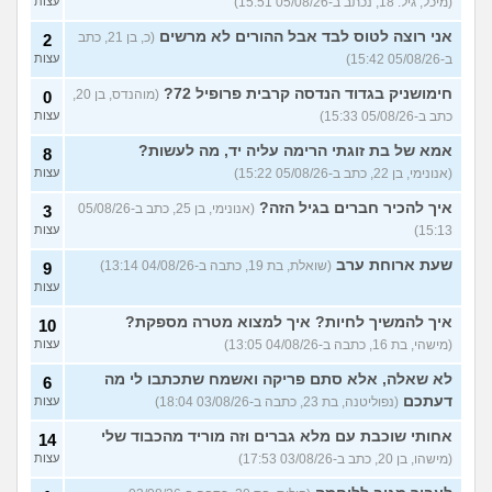
29)
(מיכל, גיל: 18, נכתב ב-05/08/26 15:51)
עצות
יוצאת איתו היום לדייט ראשון
3
אני רוצה לטוס לבד אבל ההורים לא מרשים
(כ, בן 21, כתב
2
(אנונימית, בת 18)
עצות
ב-05/08/26 15:42)
עצות
להתחיל עם בנות בים/ הליכה
8
חימושניק בגדוד הנדסה קרבית פרופיל 72?
(מוהנדס, בן 20,
0
בטיילת או מועדון?
(רואי, בן
עצות
כתב ב-05/08/26 15:33)
עצות
26)
לוקח אותי לדייטים גרועים
אמא של בת זוגתי הרימה עליה יד, מה לעשות?
17
8
האם להמשיך?
(נטע, בת 21)
עצות
(אנונימי, בן 22, כתב ב-05/08/26 15:22)
עצות
איך להכיר חברים בגיל הזה?
עוד שאלות חדשות במדור
(אנונימי, בן 25, כתב ב-05/08/26
3
15:13)
עצות
שעת ארוחת ערב
(שואלת, בת 19, כתבה ב-04/08/26 13:14)
9
עצות
איך להמשיך לחיות? איך למצוא מטרה מספקת?
10
(מישהי, בת 16, כתבה ב-04/08/26 13:05)
עצות
לא שאלה, אלא סתם פריקה ואשמח שתכתבו לי מה
6
דעתכם
(נפוליטנה, בת 23, כתבה ב-03/08/26 18:04)
עצות
אחותי שוכבת עם מלא גברים וזה מוריד מהכבוד שלי
14
(מישהו, בן 20, כתב ב-03/08/26 17:53)
עצות