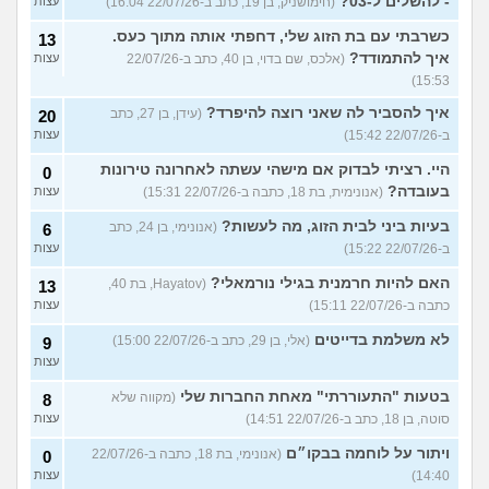
- להשלים ל-03?
(חימושניק, בן 19, כתב ב-22/07/26 16:04)
עצות
כשרבתי עם בת הזוג שלי, דחפתי אותה מתוך כעס.
13
איך להתמודד?
(אלכס, שם בדוי, בן 40, כתב ב-22/07/26
עצות
15:53)
איך להסביר לה שאני רוצה להיפרד?
(עידן, בן 27, כתב
20
ב-22/07/26 15:42)
עצות
היי. רציתי לבדוק אם מישהי עשתה לאחרונה טירונות
0
בעובדה?
(אנונימית, בת 18, כתבה ב-22/07/26 15:31)
עצות
בעיות ביני לבית הזוג, מה לעשות?
(אנונימי, בן 24, כתב
6
ב-22/07/26 15:22)
עצות
האם להיות חרמנית בגילי נורמאלי?
(Hayatov, בת 40,
13
כתבה ב-22/07/26 15:11)
עצות
לא משלמת בדייטים
(אלי, בן 29, כתב ב-22/07/26 15:00)
9
עצות
בטעות "התעוררתי" מאחת החברות שלי
(מקווה שלא
8
סוטה, בן 18, כתב ב-22/07/26 14:51)
עצות
ויתור על לוחמה בבקו״ם
(אנונימי, בת 18, כתבה ב-22/07/26
0
14:40)
עצות