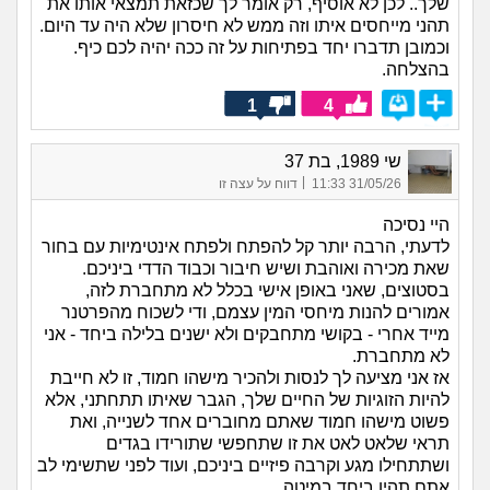
שלך.. לכן לא אוסיף, רק אומר לך שכזאת תמצאי אותו את
תהני מייחסים איתו וזה ממש לא חיסרון שלא היה עד היום.
וכמובן תדברו יחד בפתיחות על זה ככה יהיה לכם כיף.
בהצלחה.
1
4
שי 1989, בת 37
|
31/05/26 11:33
דווח על עצה זו
היי נסיכה
לדעתי, הרבה יותר קל להפתח ולפתח אינטימיות עם בחור
שאת מכירה ואוהבת ושיש חיבור וכבוד הדדי ביניכם.
בסטוצים, שאני באופן אישי בכלל לא מתחברת לזה,
אמורים להנות מיחסי המין עצמם, ודי לשכוח מהפרטנר
מייד אחרי - בקושי מתחבקים ולא ישנים בלילה ביחד - אני
לא מתחברת.
אז אני מציעה לך לנסות ולהכיר מישהו חמוד, זו לא חייבת
להיות הזוגיות של החיים שלך, הגבר שאיתו תתחתני, אלא
פשוט מישהו חמוד שאתם מחוברים אחד לשנייה, ואת
תראי שלאט לאט את זו שתחפשי שתורידו בגדים
ושתתחילו מגע וקרבה פיזיים ביניכם, ועוד לפני שתשימי לב
אתם תהיו ביחד במיטה.