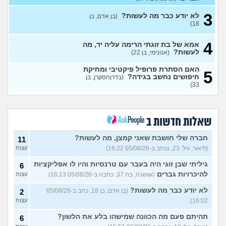
(אלירן, בן 30)
עצות
3
לא יודע כבר מה לעשות?
(בן אדם, בן
מתכננת חתונה ראשונה, יש
7
18)
לכם עצות?
(א, בת 28)
עצות
4
האם מה שאני מרגיש זה הגיוני
אמא של בת זוגתי הרימה עליה יד, מה
8
ותקין?
לעשות?
(לירון, בן 31)
(אנונימי, בן 22)
עצות
איך להתגבר על רצון לקשר
12
האם הסתרת פרופיל פיקטיבי ומחיקת
5
לפני הזמן?
(אנונימית, בת 21)
חיפושים נחשב בגידה?
עצות
(בדרןהסקרן, בן
33)
כשאתם רואים מישהי ברשתות
13
החברתיות שהכול אצלה סביב
עצות
הבילויים, זה מוריד לכם?
(לחם ושעשועים, בן 36)
שאלות חדשות ב
כשרבתי עם בת הזוג שלי,
13
דחפתי אותה מתוך כעס. איך
חברה שלי חושבת שאני קמצן, מה לעשות?
עצות
11
להתמודד?
(אלכס, שם בדוי, בן
(ליאור, גיל: 23, נכתב ב-05/08/26 16:22)
עצות
40)
גיליתי שבן זוגי היה בעבר עם טרנסיות והיו לו אפליקציות
6
איך להסביר לה שאני רוצה
20
להיכרויות גברים
(שושנה, בת 37, כתבה ב-05/08/26 16:13)
עצות
להיפרד?
(עידן, בן 27)
עצות
לא יודע כבר מה לעשות?
(בן אדם, בן 18, כתב ב-05/08/26
2
בעיות ביני לבית הזוג, מה
6
לעשות?
(אנונימי, בן 24)
16:02)
עצות
עצות
לא משלמת בדייטים
תהיתם פעם מה הכוונה שמישהו בלע את הלשון?
(אלי, בן
9
6
עצות