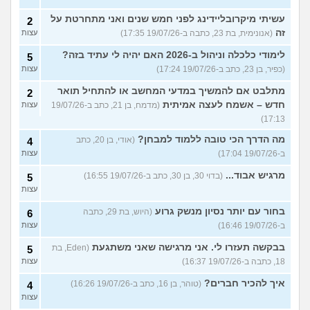
עשיתי מיקרובליידינג לפני חמש שנים ואני מתחרטת על
2
זה
(אנונימית, בת 23, כתבה ב-19/07/26 17:35)
עצות
לימודי כלכלה וניהול ב-2026 האם יהיה לי עתיד בזה?
5
(כפיר, בן 23, כתב ב-19/07/26 17:24)
עצות
מתלבט אם להמשיך במדעי המחשב או להתחיל תואר
2
חדש – אשמח לעצה אמיתית
(מדמח, בן 21, כתב ב-19/07/26
עצות
17:13)
מה הדרך הכי טובה ללמוד למבחן?
(אודי, בן 20, כתב
4
ב-19/07/26 17:04)
עצות
מרגיש אבוד...
(בדוי 30, בן 30, כתב ב-19/07/26 16:55)
5
עצות
בחור עם יותר נסיון מנשק גרוע
(היוש, בת 29, כתבה
6
ב-19/07/26 16:46)
עצות
בבקשה תעזרו לי. אני מרגישה שאני משתגעת
(Eden, בת
5
18, כתבה ב-19/07/26 16:37)
עצות
איך להכיר חברים?
(טוהר, בן 16, כתב ב-19/07/26 16:26)
4
עצות