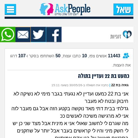
עמוד הבית
שאל שאלה
זוגיות
שאלות חדשות
107
50
10
11443
אנשים צפו,
כתבו עצות,
השתתפו בסקר ו-
דרגו
שאלות שעוררו עניין
את העצות.
עצות חדשות
כמעט בת 22 ועדיין בתולה
גאיה בת 22
|
כתבה את השאלה ב-30/05/26 בשעה 15:11
מה קורה כאן?
אני בת 22 כמעט ועדיין לא נגעתי בגבר מימי לא נשיקה לא
חיבוק ובטח לא מעבר
מתחם הטיפים
גדלתי בבית דתי מאד נוקשה בקטע הזה אבל גם מעבר לזה
אני לא מרגישה משיכה לאנשים ככ
מדורים
מה שגרם לי לחשוב שאולי אני א מינית אבל מצד שני כן יש
לי חשק מיני והיו לי קראשים בעבר אבל יותר על שחקנים