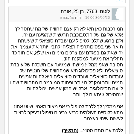
לוטם_7763, בן 25, אורח
|
30/05/26 16:06
דווח על עצה זו
המורכבות כאן היא לא רק עצם החוויה של מה שחסר לך
אלא של גם של התסבוכבת הרגשית שמגיעה עם זה.
ולכן ברגע שתלכי לטיפול עם עובדת סוציאלית שעשתה
תואר שני בפסיכותרפיה תצליחי להבין יותר את עצמך ואת
זה שאת גם בנאדם עם צרכים מיניים (או שלא, אם תוך כדי
תהליך את מגיעה למסקנה הזו).
הסיבה שאני ממליץ מישהי שמגיעה עם השכלה של עובדת
סוציאלית ולא פסיכולוג היא שמהחוויה שלי הנטייה של
עובדות סוציאלים ועובדים סוציאלים היא להיות אנשים
חמים יותר ומקבלים יותר.ופחות ממורמרים מהחוויות שהיו
לי עם םסיכולוגים. אבל יש המון אנשים ויכול להיות
שםסיכולוג יתאים לך יותר.
אני ממליץ לך ללכת לטיפול כי אני מאוד מאמין ש90 אחוז
מהאוכלוסייה העולמית כרגע צריכים טיפול ובעיקר לרצות
לעשות שינוי בעצמם.
ללכת עם סתם סטוץ...
(המשך)