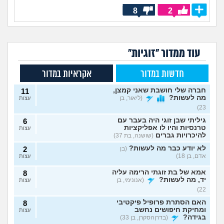
8
2
עוד ממדור "זוגיות"
חדשות במדור
אקראיות במדור
חברה שלי חושבת שאני קמצן,
11
מה לעשות?
(ליאור, בן
עצות
23)
גיליתי שבן זוגי היה בעבר עם
6
טרנסיות והיו לו אפליקציות
עצות
להיכרויות גברים
(שושנה, בת 37)
לא יודע כבר מה לעשות?
(בן
2
אדם, בן 18)
עצות
אמא של בת זוגתי הרימה עליה
8
יד, מה לעשות?
(אנונימי, בן
עצות
22)
האם הסתרת פרופיל פיקטיבי
8
ומחיקת חיפושים נחשב
עצות
בגידה?
(בדרןהסקרן, בן 33)