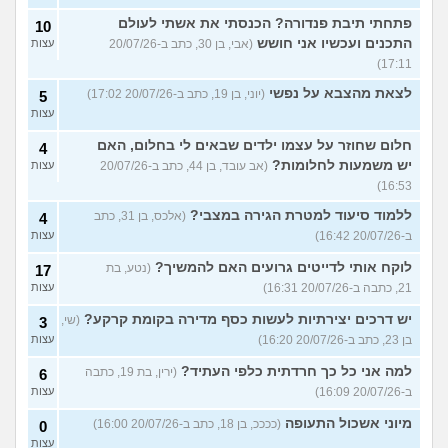
פתחתי תיבת פנדורה? הכנסתי את אשתי לעולם
10
התכנים ועכשיו אני חושש
(אבי, בן 30, כתב ב-20/07/26
עצות
17:11)
לצאת מהצבא על נפשי
(יוני, בן 19, כתב ב-20/07/26 17:02)
5
עצות
חלום שחוזר על עצמו ילדים שבאים לי בחלום, האם
4
יש משמעות לחלומות?
(אב עובד, בן 44, כתב ב-20/07/26
עצות
16:53)
ללמוד סיעוד למטרת הגירה במצבי?
(אלכס, בן 31, כתב
4
ב-20/07/26 16:42)
עצות
לוקח אותי לדייטים גרועים האם להמשיך?
(נטע, בת
17
21, כתבה ב-20/07/26 16:31)
עצות
יש דרכים יצירתיות לעשות כסף מדירה בקומת קרקע?
(שי,
3
בן 23, כתב ב-20/07/26 16:20)
עצות
למה אני כל כך חרדתית כלפי העתיד?
(ירין, בת 19, כתבה
6
ב-20/07/26 16:09)
עצות
מיוני אשכול התעופה
(ככככ, בן 18, כתב ב-20/07/26 16:00)
0
עצות