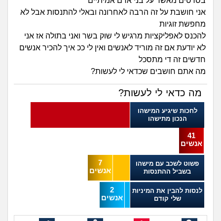
זוגיות
חיפוש שאלות
בסרטים מאשר על בני אדם אמיתיים
אני חושבת על זה הרבה לאחרונה ובאלי להתנסות אבל לא
|
מחפשת זוגיות
היריון ולידה
הרשמה
התחברות
להכנס לאפליקציות מרגיש לי שוק בשר ואני בתולה אז אני
לא יודעת אם זה מוריד לאנשים ואין לי ככ איך להכיר אנשים
הורות ומשפחה
חדשים זה די מתסכל
מה אתם חושבים שכדאי לי לעשות?
מתבגרים
מה כדאי לי לעשות?
מהבקו"ם... ועד מתי?!
לחכות שיגיע המישהו
הנכון מתישהו
לימודים וסטודנטים
41
אנשים
עבודה וקריירה
7
פשוט לשכב עם מישהו
אנשים
בשביל ההתנסות
חברים ואנשים
2
לנסות להבין את המיניות
אנשים
שלי קודם
בית, שכנים ושותפים