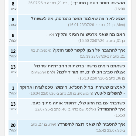
מרגישה חוסר בטחון מטורף
(.., בת 21, כתבה ב-26/07/26
8
16:00)
עצות
אמא לא רוצה שאלמד תואר בהנדסה, מה לעשות?
8
(Alex, בן 21, כתב ב-23/07/26 16:01)
עצות
האם מה שאני מרגיש זה הגיוני ותקין?
(לירון,
8
בן 31, כתב ב-23/07/26 15:50)
עצות
איך להתגבר על רצון לקשר לפני הזמן?
(אנונימית, בת
12
21, כתבה ב-23/07/26 15:39)
עצות
כשאתם רואים מישהי ברשתות החברתיות שהכול
13
אצלה סביב הבילויים, זה מוריד לכם?
(לחם ושעשועים,
עצות
בן 36, כתב ב-22/07/26 16:13)
לאנשים ששירתו בחיל הטנ"א, חימוש, טכנולוגיה ואחזקה
1
- להשלים ל-03?
(חימושניק, בן 19, כתב ב-22/07/26 16:04)
עצות
כשרבתי עם בת הזוג שלי, דחפתי אותה מתוך כעס.
13
איך להתמודד?
(אלכס, שם בדוי, בן 40, כתב ב-22/07/26
עצות
15:53)
איך להסביר לה שאני רוצה להיפרד?
(עידן, בן 27, כתב
20
ב-22/07/26 15:42)
עצות