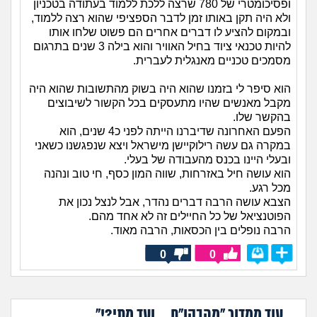
ופסיכומטרי של 780 שרצה ללכת ללמוד בעתודה בטכניון
ולא היה תקן באותו זמן לדבר הספציפי שהוא רצה ללמוד,
ובמקום להציע לו דברים אחרים הם פשוט שלחו אותו
להיות טכנאי ציוד בחיל האוויר והוא בילה 3 שנים בתרגום
מסמכים טכניים מאנגלית לעברית.
הוא סיפר לי בזמנו שהוא היה בשוק מהתשובות שהוא היה
מקבל מאנשים שהיו מתעסקים בכל הקשור לשיבוצים
בהקשר שלו.
הפעם האחרונה שדיברנו הייתה לפני כ4 שנים, הוא
במקרה גם עשה רילוקיישן מישראל ויצא שנפגשנו כשאני
ובעלי היינו בכנס מהעבודה של בעלי.
הוא עושה חיל באזרחות, שווה המון כסף, חי טוב ונהנה
מכל רגע.
הצבא עושה הרבה דברים נהדר, אבל לנצל נכון את
הפוטנציאל של כל החיילים זה לא אחד מהם.
הרבה נופלים בין הכסאות, הרבה מאוד.
0
0
עוד ממדור "מהבקו"ם... ועד מתי?!"