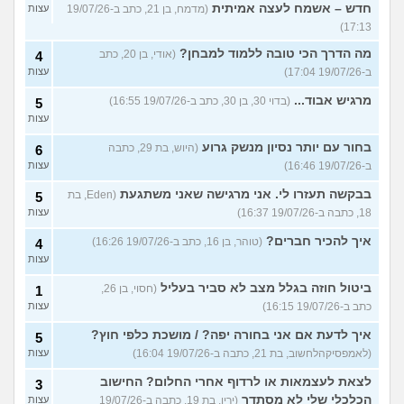
חדש – אשמח לעצה אמיתית
(מדמח, בן 21, כתב ב-19/07/26
עצות
17:13)
מה הדרך הכי טובה ללמוד למבחן?
(אודי, בן 20, כתב
4
ב-19/07/26 17:04)
עצות
מרגיש אבוד...
(בדוי 30, בן 30, כתב ב-19/07/26 16:55)
5
עצות
בחור עם יותר נסיון מנשק גרוע
(היוש, בת 29, כתבה
6
ב-19/07/26 16:46)
עצות
בבקשה תעזרו לי. אני מרגישה שאני משתגעת
(Eden, בת
5
18, כתבה ב-19/07/26 16:37)
עצות
איך להכיר חברים?
(טוהר, בן 16, כתב ב-19/07/26 16:26)
4
עצות
ביטול חוזה בגלל מצב לא סביר בעליל
(חסוי, בן 26,
1
כתב ב-19/07/26 16:15)
עצות
איך לדעת אם אני בחורה יפה? / מושכת כלפי חוץ?
5
(לאמפסיקהלחשוב, בת 21, כתבה ב-19/07/26 16:04)
עצות
לצאת לעצמאות או לרדוף אחרי החלום? החישוב
3
הכלכלי שלי לא מסתדר
(ירין, בת 19, כתבה ב-19/07/26
עצות