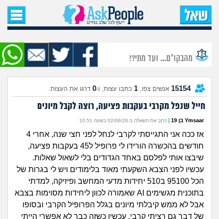
עמוד הבית
שאל שאלה
מהבקו"ם... ועד מתי?!
שאלות חדשות
0
1
15154
אנשים צפו,
כתבו עצות, ו-
דרגו את העצות.
שאלות שעוררו עניין
חייל שנפל מקרבי בעקבות פציעה, רוצה לקבל מיונים
עצות חדשות
Ymsaar בן 19
|
כתב את השאלה ב-02/06/26 בשעה 10:51
אז ככה אני התגייסתי לקרבי לנחל לפני חצי שנה, אחרי 4
מה קורה כאן?
חודשים בהכשרה הורידו לי פרופיל ל45 בעקבות פציעה,
שיבצו אותי לפלסם באחד הגדודים בלי לשאול שאלות.
מתחם הטיפים
עכשיו לפני הצבא השקעתי מאוד בלימודים ויש לי בגרות של
הכל 95100 ב510 יחידות מדעי המחשב ופיזיקה, למדתי
מדורים
בתוכנית מגשימים AI שאמורה לכוון ליחידות מסוימות בצבא
אבל לא ממש קיבלתי מיונים בגלל הפרופיל הקרבי ובסופו
של דבר גם רציתי קרבי. עכשיו כשזה כבר לא אפשרי הייתי