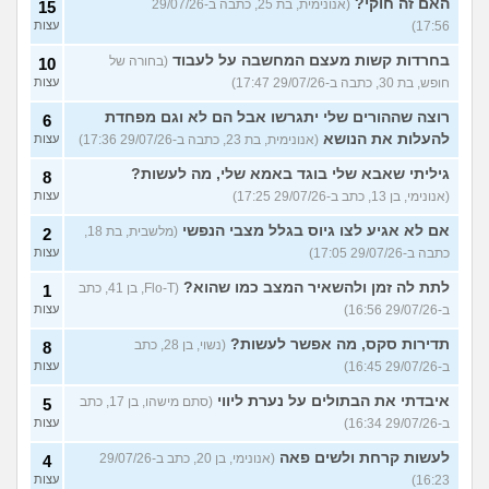
האם זה חוקי?
(אנונימית, בת 25, כתבה ב-29/07/26
15
17:56)
עצות
בחרדות קשות מעצם המחשבה על לעבוד
(בחורה של
10
חופש, בת 30, כתבה ב-29/07/26 17:47)
עצות
רוצה שההורים שלי יתגרשו אבל הם לא וגם מפחדת
6
להעלות את הנושא
(אנונימית, בת 23, כתבה ב-29/07/26 17:36)
עצות
גיליתי שאבא שלי בוגד באמא שלי, מה לעשות?
8
(אנונימי, בן 13, כתב ב-29/07/26 17:25)
עצות
אם לא אגיע לצו גיוס בגלל מצבי הנפשי
(מלשבית, בת 18,
2
כתבה ב-29/07/26 17:05)
עצות
לתת לה זמן ולהשאיר המצב כמו שהוא?
(Flo-T, בן 41, כתב
1
ב-29/07/26 16:56)
עצות
תדירות סקס, מה אפשר לעשות?
(נשוי, בן 28, כתב
8
ב-29/07/26 16:45)
עצות
איבדתי את הבתולים על נערת ליווי
(סתם מישהו, בן 17, כתב
5
ב-29/07/26 16:34)
עצות
לעשות קרחת ולשים פאה
(אנונימי, בן 20, כתב ב-29/07/26
4
16:23)
עצות