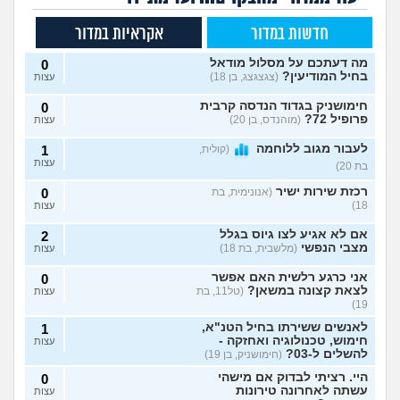
חדשות במדור
אקראיות במדור
מה דעתכם על מסלול מודאל
0
בחיל המודיעין?
(צגצגצג, בן 18)
עצות
חימושניק בגדוד הנדסה קרבית
0
פרופיל 72?
(מוהנדס, בן 20)
עצות
לעבור מגוב ללוחמה
(קולית,
1
עצות
בת 20)
רכזת שירות ישיר
(אנונימית, בת
0
18)
עצות
אם לא אגיע לצו גיוס בגלל
2
מצבי הנפשי
(מלשבית, בת 18)
עצות
אני כרגע רלשית האם אפשר
0
לצאת קצונה במשאן?
(טל11, בת
עצות
19)
לאנשים ששירתו בחיל הטנ"א,
1
חימוש, טכנולוגיה ואחזקה -
עצות
להשלים ל-03?
(חימושניק, בן 19)
היי. רציתי לבדוק אם מישהי
0
עשתה לאחרונה טירונות
עצות