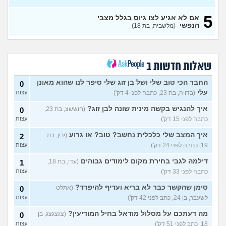
כדאי לחתום קבע או לא?
2
(xxx,
5
אם לא אגיע לצו גיוס בגלל מצבי
בן 21)
עצות
הנפשי
(מלשבית, בת 18)
גלי צהל, מישהו יכול להסביר לי
0
מה התפקיד?
(הי, בן 19)
עצות
איזה תפקיד הכי כדאי (מנילה)
0
שאלות חדשות ב
לפני גיוס עולה ליב
(Akppp, בת
עצות
17)
החבר הכי טוב שלי ושל בן זוג שלי סיפר לנו שהוא מאונן
0
מנהל רשת בחיל התקשוב או
0
עלי
(בדויה, בת 23, כתבה לפני 4 דק')
עצות
לוחם הגנה אווירית?
(Maor,
עצות
בן 19)
איך להנגיש בקשה מינית שונה לבן זוג?
(חוששצ, בת 23,
0
שתי אופציות קשות לפני
2
כתבה לפני 15 דק')
עצות
השירות בצה"ל
(ניצן, בן 18)
עצות
איך המצב שלי כלכלית נחשב? טוב? או גרוע
(ירין, בת
2
התנשקתי עם מישהו מהבסיס
6
19, כתבה לפני 24 דק')
עצות
שלי ואני לא יודעת מה אני
עצות
מרגישה לגבי זה
(תמר, בת 20)
דילמה לגבי בחירת מקום לימודים גבוהים
(עדי, בת 18,
1
אפשרי לקבל מנ״תית בסירוב
0
כתבה לפני 33 דק')
עצות
בבאקום?
(ליה, בת 20)
עצות
סימן שהקשר כבר לא בריא ועדיף להיפרד?
(אתלט
0
מסלול אופק מודיעין - האם
2
לשעבר, בן 24, כתב לפני 42 דק')
עצות
כדאי?
(ליהי, בת 18)
עצות
מה דעתכם על מסלול מודאל בחיל המודיעין?
(צגצגצג, בן
0
עוד שאלות חדשות במדור
18, כתב לפני 51 דק')
עצות