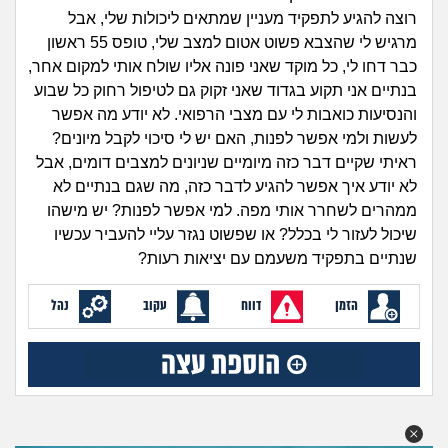
זוגיות
חיפוש שאלות
רוצה להגיע לתפקיד מעניין שמתאים ליכולות שלי, אבל
|
מרגיש לי שהצבא פשוט אטום למצב שלי, טופס 55 ראשון
היריון ולידה
הרשמה
התחברות
כבר דחו לי, כל מוקד שאני פונה אליו שולח אותי למקום אחר,
בנתיים אני תקוע בגדוד שאני זקוק גם לטיפול רחוק כל שבוע
הורות ומשפחה
והנסיעות כואבות לי עם מצבי הרפואי. לא יודע מה אפשר
לעשות ולמי אפשר לפנות, האם יש לי סיכוי לקבל מיונים?
מתבגרים
ראיתי שקיים דבר כזה מיומיים שניונים למצבים דומים, אבל
לא יודע איך אפשר להגיע לדבר כזה, מה שגם בנתיים לא
מהבקו"ם... ועד מתי?!
ממהרים לשחרר אותי מפה. למי אפשר לפנות? יש מישהו
שיכול לעזור לי בכלל? או שפשוט נגזר עליי להעביר עכשיו
לימודים וסטודנטים
שנתיים בתפקיד משעמם עם יציאות רעות?
עבודה וקריירה
הזמן
דווח
עקוב
נהל
חברים ואנשים
בית, שכנים ושותפים