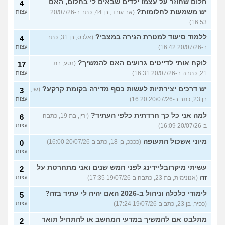
חלום שחוזר על עצמו ילדים שבאים לי בחלום, האם
4
יש משמעות לחלומות?
(אב עובד, בן 44, כתב ב-20/07/26
עצות
16:53)
ללמוד סיעוד למטרת הגירה במצבי?
(אלכס, בן 31, כתב
4
ב-20/07/26 16:42)
עצות
לוקח אותי לדייטים גרועים האם להמשיך?
(נטע, בת
17
21, כתבה ב-20/07/26 16:31)
עצות
יש דרכים יצירתיות לעשות כסף מדירה בקומת קרקע?
(שי,
3
בן 23, כתב ב-20/07/26 16:20)
עצות
למה אני כל כך חרדתית כלפי העתיד?
(ירין, בת 19, כתבה
6
ב-20/07/26 16:09)
עצות
מיוני אשכול התעופה
(ככככ, בן 18, כתב ב-20/07/26 16:00)
0
עצות
עשיתי מיקרובליידינג לפני חמש שנים ואני מתחרטת על
2
זה
(אנונימית, בת 23, כתבה ב-19/07/26 17:35)
עצות
לימודי כלכלה וניהול ב-2026 האם יהיה לי עתיד בזה?
5
(כפיר, בן 23, כתב ב-19/07/26 17:24)
עצות
מתלבט אם להמשיך במדעי המחשב או להתחיל תואר
2