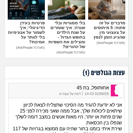
מדברים על זה
בלי מסגרות ובלי
פרטיות בעידן
פתוח: 5 מיתוסים
שגרה: איך שומרים
הדיגיטלי: איך
על צעצועי מין
על שנת הילדים
לשמור על אנונימיות
שהגיע הזמן לנפץ
בחופש הגדול -
בלי לוותר על
ומצילים את השפיות
אמינות?
(מערכת AskPeople)
של ההורים?
(מערכת AskPeople)
(מערכת AskPeople)
עצות הגולשים (
1
)
אחותופל, בת 45
|
02/06/26 14:43
דווח על עצה זו
אני לא יודעת להגיד מה הסיכוי שתצליח לצאת לכיוון
שיתאים ליכולות שלך, אבל ממה שאני מכירה לפני 25
שנים פחות או יותר, היו מאות אנשים במצב דומה לשלך
שנפלו בין הכסאות.
שירת איתי בזמנו בחור שהיה עם ממוצא בגרויות של 117