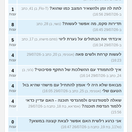
לתת לה זמן ולהשאיר המצב כמו שהוא?
(Flo-T, בן 41, כתב
1
ב-29/07/26 16:56)
עצות
תדירות סקס, מה אפשר לעשות?
(נשוי, בן 28, כתב
8
ב-29/07/26 16:45)
עצות
איבדתי את הבתולים על נערת ליווי
(סתם מישהו, בן 17, כתב
5
ב-29/07/26 16:34)
עצות
לעשות קרחת ולשים פאה
(אנונימי, בן 20, כתב ב-29/07/26
4
16:23)
עצות
איך להתמודד עם ההשלכות של התקף פסיכוטי?
(ג'וני, בן
4
24, כתב ב-29/07/26 16:14)
עצות
מבואס שלא היה לי אומץ להתחיל עם מישהי שהיא בול
4
הטעם שלי
(אנונימי, בן 25, כתב ב-29/07/26 16:05)
עצות
שאלה לסטודנטים ולמהנדסי תוכנה - האם עדיין כדאי
4
ללמוד הנדסת תוכנה?
(אסראא, בת 18, כתבה ב-29/07/26
עצות
15:56)
אני כרגע רלשית האם אפשר לצאת קצונה במשאן?
0
(טל11, בת 19, כתבה ב-26/07/26 16:47)
עצות