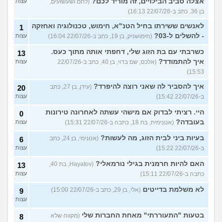
אצלה סביב הבילויים, זה מוריד לכם?
(לחם ושעשועים,
עצות
בן 36, כתב ב-22/07/26 16:13)
לאנשים ששירתו בחיל הטנ"א, חימוש, טכנולוגיה ואחזקה
1
- להשלים ל-03?
(חימושניק, בן 19, כתב ב-22/07/26 16:04)
עצות
כשרבתי עם בת הזוג שלי, דחפתי אותה מתוך כעס.
13
איך להתמודד?
(אלכס, שם בדוי, בן 40, כתב ב-22/07/26
עצות
15:53)
איך להסביר לה שאני רוצה להיפרד?
(עידן, בן 27, כתב
20
ב-22/07/26 15:42)
עצות
היי. רציתי לבדוק אם מישהי עשתה לאחרונה טירונות
0
בעובדה?
(אנונימית, בת 18, כתבה ב-22/07/26 15:31)
עצות
בעיות ביני לבית הזוג, מה לעשות?
(אנונימי, בן 24, כתב
6
ב-22/07/26 15:22)
עצות
האם להיות חרמנית בגילי נורמאלי?
(Hayatov, בת 40,
13
כתבה ב-22/07/26 15:11)
עצות
לא משלמת בדייטים
(אלי, בן 29, כתב ב-22/07/26 15:00)
9
עצות
בטעות "התעוררתי" מאחת החברות שלי
(מקווה שלא
8