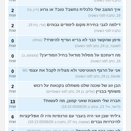
20
כתבה לפני כשעה)
להיפרד?
(עידן, בן 27)
עצות
איך המצב שלי כלכלית נחשב? טוב? או גרוע
(ירין, בת
2
בעיות ביני לבית הזוג, מה
6
19, כתבה לפני כשעה)
עצות
לעשות?
(אנונימי, בן 24)
עצות
דילמה לגבי בחירת מקום לימודים גבוהים
(עדי, בת 18,
2
לא משלמת בדייטים
(אלי, בן
9
כתבה לפני כשעה)
עצות
עצות
29)
סימן שהקשר כבר לא בריא ועדיף להיפרד?
(אתלט
0
יוצאת איתו היום לדייט ראשון
3
לשעבר, בן 24, כתב לפני כשעה)
עצות
(אנונימית, בת 18)
עצות
מה דעתכם על מסלול מודאל בחיל המודיעין?
(צגצגצג, בן
0
עוד שאלות חדשות במדור
18, כתב לפני כשעה)
עצות
אני על הרצף האוטיסטי ולא מצליח לקבל את עצמי
(Mi
0
Gente, בן 29, כתב לפני כשעה)
עצות
הבן זוג של שכנה שלנו משתלט בקנאות על רכוש
2
משותף בבניין
(אליקו, בן 34, כתב לפני כשעתיים)
עצות
חברה שלי חושבת שאני קמצן, מה לעשות?
13
(ליאור, גיל: 23, נכתב ב-05/08/26 16:22)
עצות
גיליתי שבן זוגי היה בעבר עם טרנסיות והיו לו אפליקציות
6
להיכרויות גברים
(שושנה, בת 37, כתבה ב-05/08/26 16:13)
עצות