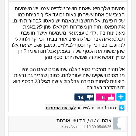
הטעות שלך היא שאתה חושב שלדייט עצמו יש משמעות...
חביבי אם אתה עשיר הן באות גם עד אלייך הביתה כמו
שליח פיצה. אל תחשבו שבאמת יש פאסון לבחורות היום...
את הפאסון הזה הן משדרות רק לאלו שהן לא באמת
מעוניינות בהן. לדייט עצמו אין משמעות,אישה חושבת
תכלס: איזה גבר יכול להושיב אותי בבית הכי יקר ולתת לי
לנהוג ברכב הכי יקר וכסף לבילויים. כמובן שגם יש את אלו
שהן עושות את הכסף שלהן בעצמן אבל תנחש מה? הן
עדיין יחפשו את זה שעושה יותר כסף מהן.
אל תהיה מהזכרי בטא האלה שחושבים שאם הם יהיו
מנומסים וישקיעו שזה יעזור להם. כמובן שצריך גם נראות
חיצונית לפחות סבירה אבל כול אישה מגיל 23 הכסף הוא
זה שמדבר בעבורה.
14
6
נכתבו
1
תגובות לעצה זו.
לקריאת התגובות
אמת_5177, בת 30, אורחת
|
05/06/26 19:39
דווח על עצה זו