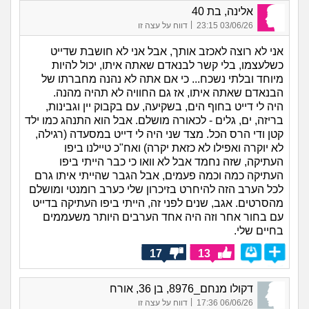
אלינה, בת 40
|
03/06/26 23:15
דווח על עצה זו
אני לא רוצה לאכזב אותך, אבל אני לא חושבת שדייט
כשלעצמו, בלי קשר לבנאדם שאתה איתו, יכול להיות
מיוחד ובלתי נשכח... כי אם אתה לא נהנה מחברתו של
הבנאדם שאתה איתו, אז גם החוויה לא תהיה מהנה.
היה לי דייט בחוף הים, בשקיעה, עם בקבוק יין וגבינות,
בריזה, ים, גלים - לכאורה מושלם. אבל הוא התנהג כמו ילד
קטן ודי הרס הכל. מצד שני היה לי דייט במסעדה (רגילה,
לא יוקרה ואפילו לא כזאת יקרה) ואח"כ טיילנו ביפו
העתיקה, שזה נחמד אבל לא וואו כי כבר הייתי ביפו
העתיקה כמה וכמה פעמים, אבל הגבר שהייתי איתו גרם
לכל הערב הזה להיחרט בזיכרון שלי כערב רומנטי ומושלם
מהסרטים. אגב, שנים לפני זה, הייתי ביפו העתיקה בדייט
עם בחור אחר וזה היה אחד הערבים היותר משעממים
בחיים שלי.
17
13
דקולו מנחם_8976, בן 36, אורח
|
06/06/26 17:36
דווח על עצה זו