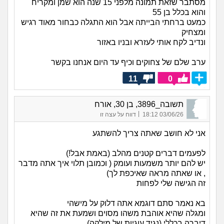
מסתבר שזאת תמונה מלפני 15 שנה הוא שמן ומקריח
והוא בכלל בן 55
כמעט ברחתי הבייתה אבל הוא התגלה כבחור מאוד רגיש
ומצחיק
ונדיב לקח אותי לעזרא ובניו באזור
ערב שלם של צחוקים וכיף עד היום אנחנו בקשר
11
0
תשובה_3896, בן 30, אורח
|
03/06/26 18:12
דווח על עצה זו
אני לא חושב שאתה צריך להשתגע
לפעמים דברים קטנים מהלב (באמת אבל!)
יש להם יותר משמעות ועומק ( וכמובן תלוי איך אתה מדבר
, או שאתה מראה שאיכפת לך)
זה הגישה שלי לפחות
בא נאמר סתם דוגמא אתה דלוק על מישהי
ומגלה שהיא אוהבת משהו מסוים ושמעת את זה שהיא
דיברה בכללי (נגיד עוגיות של מילקה)