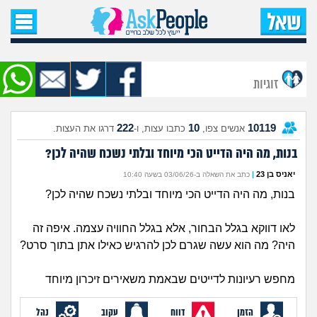
עמוד הבית
שאל שאלה
זוגיות
שאלות חדשות
222
10
10119
אנשים צפו,
כתבו עצות, ו-
דרגו את העצות.
שאלות שעוררו עניין
בנות, מה היה הדייט הכי מיוחד ובלתי נשכח שהיה לכן?
עצות חדשות
יאניס בן 23
|
כתב את השאלה ב-03/06/26 בשעה 10:40
בנות, מה היה הדייט הכי מיוחד ובלתי נשכח שהיה לכן?
מה קורה כאן?
לאו דווקא בגלל הבחור, אלא בגלל החוויה עצמה. איפה זה
מתחם הטיפים
היה? מה הוא עשה שגרם לכן להרגיש כאילו אתן בתוך סרט?
מדורים
מחפש רעיונות לדייטים שבאמת משאירים זיכרון מיוחד
הזמן
דווח
עקוב
נהל