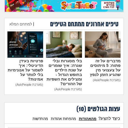
מה שעובר עליי
שומרים על הגוף
טיפים אחרונים ממתחם הטיפים
|
למתחם המלא
פיננסי וכלכלה
הוספת טיפ
בין הסדינים
חיות מחמד
מדברים על זה
בלי מסגרות ובלי
פרטיות בעידן
פתוח: 5 מיתוסים
שגרה: איך שומרים
הדיגיטלי: איך
על צעצועי מין
על שנת הילדים
לשמור על אנונימיות
שהגיע הזמן לנפץ
בחופש הגדול -
בלי לוותר על
יוקר המחיה
ומצילים את השפיות
אמינות?
(מערכת AskPeople)
של ההורים?
(מערכת AskPeople)
(מערכת AskPeople)
גאווה
עצות הגולשים (
10
)
כיצד להציג?
מהאהודות
מהפחות אהודות
מהחדשות