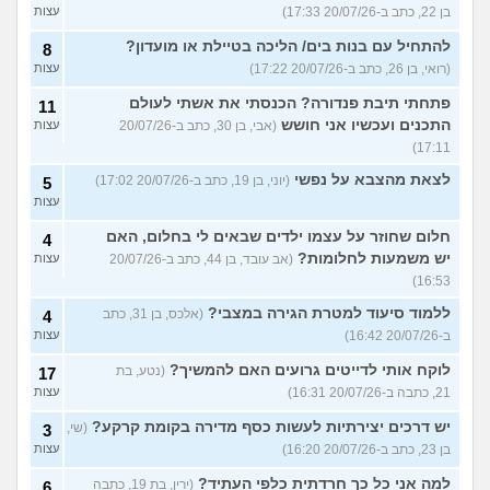
בן 22, כתב ב-20/07/26 17:33)
עצות
להתחיל עם בנות בים/ הליכה בטיילת או מועדון?
8
(רואי, בן 26, כתב ב-20/07/26 17:22)
עצות
פתחתי תיבת פנדורה? הכנסתי את אשתי לעולם
11
התכנים ועכשיו אני חושש
(אבי, בן 30, כתב ב-20/07/26
עצות
17:11)
לצאת מהצבא על נפשי
(יוני, בן 19, כתב ב-20/07/26 17:02)
5
עצות
חלום שחוזר על עצמו ילדים שבאים לי בחלום, האם
4
יש משמעות לחלומות?
(אב עובד, בן 44, כתב ב-20/07/26
עצות
16:53)
ללמוד סיעוד למטרת הגירה במצבי?
(אלכס, בן 31, כתב
4
ב-20/07/26 16:42)
עצות
לוקח אותי לדייטים גרועים האם להמשיך?
(נטע, בת
17
21, כתבה ב-20/07/26 16:31)
עצות
יש דרכים יצירתיות לעשות כסף מדירה בקומת קרקע?
(שי,
3
בן 23, כתב ב-20/07/26 16:20)
עצות
למה אני כל כך חרדתית כלפי העתיד?
(ירין, בת 19, כתבה
6