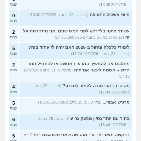
ב-20/07/26 16:09)
עצות
מיוני אשכול התעופה
(ככככ, בן 18, כתב ב-20/07/26 16:00)
0
עצות
עשיתי מיקרובליידינג לפני חמש שנים ואני מתחרטת על
2
זה
(אנונימית, בת 23, כתבה ב-19/07/26 17:35)
עצות
לימודי כלכלה וניהול ב-2026 האם יהיה לי עתיד בזה?
5
(כפיר, בן 23, כתב ב-19/07/26 17:24)
עצות
מתלבט אם להמשיך במדעי המחשב או להתחיל תואר
2
חדש – אשמח לעצה אמיתית
(מדמח, בן 21, כתב ב-19/07/26
עצות
17:13)
מה הדרך הכי טובה ללמוד למבחן?
(אודי, בן 20, כתב
4
ב-19/07/26 17:04)
עצות
מרגיש אבוד...
(בדוי 30, בן 30, כתב ב-19/07/26 16:55)
5
עצות
בחור עם יותר נסיון מנשק גרוע
(היוש, בת 29, כתבה
6
ב-19/07/26 16:46)
עצות
בבקשה תעזרו לי. אני מרגישה שאני משתגעת
(Eden, בת
5
עצות