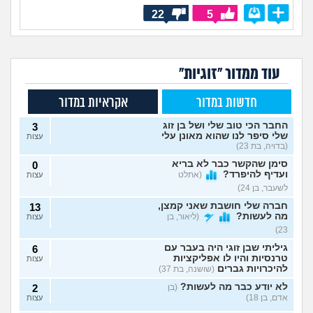
22
5
עוד ממדור "זוגיות"
חדשות במדור
אקראיות במדור
החבר הכי טוב שלי ושל בן זוג
3
שלי סיפר לנו שהוא מאונן עלי
עצות
(בדויה, בת 23)
סימן שהקשר כבר לא בריא
0
ועדיף להיפרד?
(אתלט
עצות
לשעבר, בן 24)
חברה שלי חושבת שאני קמצן,
13
מה לעשות?
(ליאור, בן
עצות
23)
גיליתי שבן זוגי היה בעבר עם
6
טרנסיות והיו לו אפליקציות
עצות
להיכרויות גברים
(שושנה, בת 37)
לא יודע כבר מה לעשות?
(בן
2
אדם, בן 18)
עצות