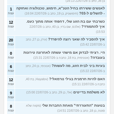
בן 36, כתב ב-22/07/26 16:13)
לאנשים ששירתו בחיל הטנ"א, חימוש, טכנולוגיה ואחזקה
1
- להשלים ל-03?
(חימושניק, בן 19, כתב ב-22/07/26 16:04)
עצות
כשרבתי עם בת הזוג שלי, דחפתי אותה מתוך כעס.
12
איך להתמודד?
(אלכס, שם בדוי, בן 40, כתב ב-22/07/26
עצות
15:53)
איך להסביר לה שאני רוצה להיפרד?
(עידן, בן 27, כתב
20
ב-22/07/26 15:42)
עצות
היי. רציתי לבדוק אם מישהי עשתה לאחרונה טירונות
0
בעובדה?
(אנונימית, בת 18, כתבה ב-22/07/26 15:31)
עצות
בעיות ביני לבית הזוג, מה לעשות?
(אנונימי, בן 24, כתב
6
ב-22/07/26 15:22)
עצות
האם להיות חרמנית בגילי נורמאלי?
(Hayatov, בת 40,
12
כתבה ב-22/07/26 15:11)
עצות
לא משלמת בדייטים
(אלי, בן 29, כתב ב-22/07/26 15:00)
9
עצות
בטעות "התעוררתי" מאחת החברות שלי
(מקווה שלא
8
סוטה, בן 18, כתב ב-22/07/26 14:51)
עצות