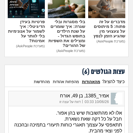
מדברים על זה
בלי מסגרות ובלי
פרטיות בעידן
פתוח: 5 מיתוסים
שגרה: איך שומרים
הדיגיטלי: איך
על צעצועי מין
על שנת הילדים
לשמור על אנונימיות
שהגיע הזמן לנפץ
בחופש הגדול -
בלי לוותר על
ומצילים את השפיות
אמינות?
(מערכת AskPeople)
של ההורים?
(מערכת AskPeople)
(מערכת AskPeople)
עצות הגולשים (
6
)
כיצד להציג?
מהאהודות
מהפחות אהודות
מהחדשות
אמיר_1385, בן 49, אורח
|
10/06/26 03:33
דווח על עצה זו
אלו לא מהתשובות שיש בהן אפור.
חבל על כל דקה שאת נשארת.
תתאפסי על עצמך תאגרי כוחות תיעזרי בתמיכה ובהכנה
לפני וצאי מהבית.