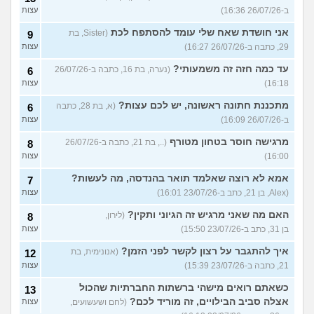
ב-26/07/26 16:36)
עצות
אני חושדת שאח שלי עומד להסתפח לכת
(Sister, בת
9
29, כתבה ב-26/07/26 16:27)
עצות
עד כמה חזה זה משמעותי?
(נערה, בת 16, כתבה ב-26/07/26
6
16:18)
עצות
מתכננת חתונה ראשונה, יש לכם עצות?
(א, בת 28, כתבה
6
ב-26/07/26 16:09)
עצות
מרגישה חוסר בטחון מטורף
(.., בת 21, כתבה ב-26/07/26
8
16:00)
עצות
אמא לא רוצה שאלמד תואר בהנדסה, מה לעשות?
7
(Alex, בן 21, כתב ב-23/07/26 16:01)
עצות
האם מה שאני מרגיש זה הגיוני ותקין?
(לירון,
8
בן 31, כתב ב-23/07/26 15:50)
עצות
איך להתגבר על רצון לקשר לפני הזמן?
(אנונימית, בת
12
21, כתבה ב-23/07/26 15:39)
עצות
כשאתם רואים מישהי ברשתות החברתיות שהכול
13
אצלה סביב הבילויים, זה מוריד לכם?
(לחם ושעשועים,
עצות