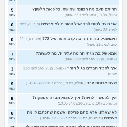
עצות
אנחנו מקיימים יחסים עם
5
בגדים וזה לא מפריע לבעלי,
עצות
תהיתם פעם מה הכוונה שמישהו בלע את הלשון?
5
מה לעשות?
(דיאנה, בת 42)
(מיכל, גיל: 18, נכתב לפני כ-22 שעות)
עצות
מחזור לאחר כמה שעות, זה
9
אני רוצה לטוס לבד אבל ההורים לא מרשים
בטוח?
(כ, בן 21, כתב
(שלומי, בן 21)
0
עצות
לפני כ-22 שעות)
עצות
נשוי מפנטז על ליידיבויס
3
(מאטיטיהו, בן 37)
עצות
חימושניק בגדוד הנדסה קרבית פרופיל 72?
(מוהנדס, בן 20,
0
כתב לפני כ-22 שעות)
עצות
למישהו יש עצה איך לדכא את
7
החשק המיני?
(יפה, בת 43)
עצות
אמא של בת זוגתי הרימה עליה יד, מה לעשות?
7
(אנונימי, בן 22, כתב לפני כ-22 שעות)
עצות
עוד שאלות חדשות במדור
איך להכיר חברים בגיל הזה?
(אנונימי, בן 25, כתב לפני כ-22
3
שעות)
עצות
שעת ארוחת ערב
(שואלת, בת 19, כתבה ב-04/08/26 13:14)
9
עצות
איך להמשיך לחיות? איך למצוא מטרה מספקת?
9
(מישהי, בת 16, כתבה ב-04/08/26 13:05)
עצות
לא שאלה, אלא סתם פריקה ואשמח שתכתבו לי מה
6
דעתכם
(נפוליטנה, בת 23, כתבה ב-03/08/26 18:04)
עצות