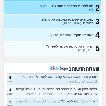
2
אפשרי להימשך לבחורה יפה
11
מה לעשות במקרה המוזר שלי?
(דן, בן
אבל בלי גוף מושך?
עצות
42)
(נערה, בת 16)
3
מתבגרים שנכנסו באמצע סקס שלנו
עשיתי את זה בפעם הראשונה
14
ההורים
(שלי88, בת 40)
עם בן מהשכבה… ועכשיו אני
עצות
מתה מפחד שהוא יספר לכולם
(בדוי, בת 15)
4
האם זה חוקי?
(אנונימית, בת 25)
בת 22 בתולה זה מוריד?
10
עצות
(Lora, בת 22)
5
תדירות סקס, מה אפשר לעשות?
מפנטז על חבר טוב שלי
(Pita, בן
4
(נשוי, בן 28)
28)
עצות
חרדי - נערות ליווי
(ישראל, בן
8
עצות
19)
שאלות חדשות ב
האם חוויתי תקיפה מינית?
14
עצות
חברה שלי חושבת שאני קמצן, מה לעשות?
(ליאור, גיל:
(רוויטל, בת 24)
6
23, נכתב לפני כ-21 שעות)
עצות
בנות,אתן הייתן "מסדרות" את
5
אח שלכם במצב כזה?
עצות
גיליתי שבן זוגי היה בעבר עם טרנסיות והיו לו אפליקציות
4
(לוחם שקרוב ל'חרור, בן 21)
להיכרויות גברים
(שושנה, בת 37, כתבה לפני כ-21 שעות)
עצות
מסאג׳יסט מעורער
4
לא יודע כבר מה לעשות?
(בן אדם, בן 18, כתב לפני כ-22 שעות)
2
עצות
(מסאג׳יסט מעורער, בן 26)