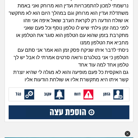
זוגיות
חיפוש שאלות
נרשמתי למכון להתמכרויות ועדין הוא מרוחק ואני באמת
|
משתדלת ועדין הוא מרוחק וגם במהלך היום הוא לא מתקשר
היריון ולידה
הרשמה
התחברות
או שולח הודעה רק לקראת הערב שואל איפה אני וזהו
לפני כמה זמן גילתי שיש לו טלפון נוסף וכל פעם שאני
הורות ומשפחה
מתקרבת בזמן שהוא עם הטלפון הוא סוגר את הטלפון או
מחביא את הטלפון ממנו
מתבגרים
ניסתי לדבר איתו שניקח פסק זמן הוא אמר אני סתם עם
הטלפון כי אני בטלגרם ורואה סרטים אמרתי לו אבל יש לך
מהבקו"ם... ועד מתי?!
טלפון אחד למה עוד אחד
גם האקסית כל פעם מופיעה והוא לא מגלה לי שהיא יוצרת
לימודים וסטודנטים
קשר איתו היא מתקשרת אליו או שולחת הודעות אליו
עבודה וקריירה
הזמן
דווח
עקוב
נהל
חברים ואנשים
בית, שכנים ושותפים