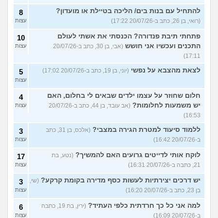
להתחיל עם בנות בים/ הליכה בטיילת או מועדון?
8
(רואי, בן 26, כתב ב-20/07/26 17:22)
עצות
פתחתי תיבת פנדורה? הכנסתי את אשתי לעולם
10
התכנים ועכשיו אני חושש
(אבי, בן 30, כתב ב-20/07/26
עצות
17:11)
לצאת מהצבא על נפשי
(יוני, בן 19, כתב ב-20/07/26 17:02)
5
עצות
חלום שחוזר על עצמו ילדים שבאים לי בחלום, האם
4
יש משמעות לחלומות?
(אב עובד, בן 44, כתב ב-20/07/26
עצות
16:53)
ללמוד סיעוד למטרת הגירה במצבי?
(אלכס, בן 31, כתב
3
ב-20/07/26 16:42)
עצות
לוקח אותי לדייטים גרועים האם להמשיך?
(נטע, בת
17
21, כתבה ב-20/07/26 16:31)
עצות
יש דרכים יצירתיות לעשות כסף מדירה בקומת קרקע?
(שי,
3
בן 23, כתב ב-20/07/26 16:20)
עצות
למה אני כל כך חרדתית כלפי העתיד?
(ירין, בת 19, כתבה
6
ב-20/07/26 16:09)
עצות