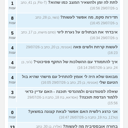
לתת לה זמן ולהשאיר המצב כמו שהוא?
(Flo-T, בן 41, כתב
1
ב-29/07/26 16:56)
עצות
תדירות סקס, מה אפשר לעשות?
(נשוי, בן 28, כתב
8
ב-29/07/26 16:45)
עצות
איבדתי את הבתולים על נערת ליווי
(סתם מישהו, בן 17, כתב
5
ב-29/07/26 16:34)
עצות
לעשות קרחת ולשים פאה
(אנונימי, בן 20, כתב ב-29/07/26
4
16:23)
עצות
איך להתמודד עם ההשלכות של התקף פסיכוטי?
(ג'וני, בן
4
24, כתב ב-29/07/26 16:14)
עצות
מבואס שלא היה לי אומץ להתחיל עם מישהי שהיא בול
4
הטעם שלי
(אנונימי, בן 25, כתב ב-29/07/26 16:05)
עצות
שאלה לסטודנטים ולמהנדסי תוכנה - האם עדיין כדאי
3
ללמוד הנדסת תוכנה?
(אסראא, בת 18, כתבה ב-29/07/26
עצות
15:56)
אני כרגע רלשית האם אפשר לצאת קצונה במשאן?
0
(טל11, בת 19, כתבה ב-26/07/26 16:47)
עצות
בחורה אובססיבית מה לעשות?
(אלירן, בן 30, כתב
13