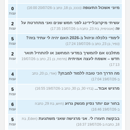
מיוני אשכול התעופה
(ככככ, בן 18, כתב ב-20/07/26 16:00)
0
עצות
עשיתי מיקרובליידינג לפני חמש שנים ואני מתחרטת על
2
זה
(אנונימית, בת 23, כתבה ב-19/07/26 17:35)
עצות
לימודי כלכלה וניהול ב-2026 האם יהיה לי עתיד בזה?
5
(כפיר, בן 23, כתב ב-19/07/26 17:24)
עצות
מתלבט אם להמשיך במדעי המחשב או להתחיל תואר
2
חדש – אשמח לעצה אמיתית
(מדמח, בן 21, כתב ב-19/07/26
עצות
17:13)
מה הדרך הכי טובה ללמוד למבחן?
(אודי, בן 20, כתב
4
ב-19/07/26 17:04)
עצות
מרגיש אבוד...
(בדוי 30, בן 30, כתב ב-19/07/26 16:55)
5
עצות
בחור עם יותר נסיון מנשק גרוע
(היוש, בת 29, כתבה
6
ב-19/07/26 16:46)
עצות
בבקשה תעזרו לי. אני מרגישה שאני משתגעת
(Eden, בת
5
18, כתבה ב-19/07/26 16:37)
עצות