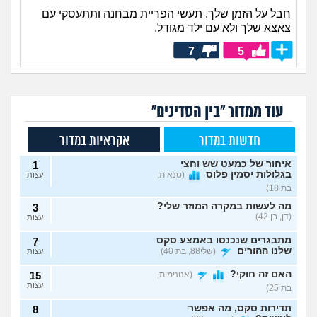
חבל על הזמן שלך. תעשי הפריית מבחנה ותתעסקי עם
צאצא שלך ולא עם ילד מגודל.
7
5
עוד ממדור "בין הסדינים"
חדשות במדור
אקראיות במדור
איחור של כמעט שש וחצי
1
בגלולות יסמין פלוס
(סנאית,
עצות
בת 18)
מה לעשות במקרה המוזר שלי?
3
(דן, בן 42)
עצות
מתבגרים שנכנסו באמצע סקס
7
שלנו ההורים
(שלי88, בת 40)
עצות
האם זה חוקי?
(אנונימית,
15
עצות
בת 25)
תדירות סקס, מה אפשר
8