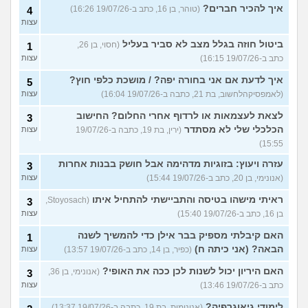
איך להכיר חברים?
(טוהר, בן 16, כתב ב-19/07/26 16:26)
4
עצות
ביטול חוזה בגלל מצב לא סביר בעליל
(חסוי, בן 26,
1
כתב ב-19/07/26 16:15)
עצות
איך לדעת אם אני בחורה יפה? / מושכת כלפי חוץ?
5
(לאמפסיקהלחשוב, בת 21, כתבה ב-19/07/26 16:04)
עצות
לצאת לעצמאות או לרדוף אחרי החלום? החישוב
3
הכלכלי שלי לא מסתדר
(ירין, בת 19, כתבה ב-19/07/26
עצות
15:55)
עזרה ויעוץ: בזוגיות מדהימה אבל חושק בבנות אחרות
3
(אנונימי, בן 20, כתב ב-19/07/26 15:44)
עצות
ראיתי מישהו בטיסה והתביישתי להתחיל איתו
(Stoyosach,
3
בן 16, כתב ב-19/07/26 15:40)
עצות
האם קיבלתי מספיק בבר אילן כדי להמשיך לשנה
1
הבאה? (אני כיתה ח)
(כפיר, בן 14, כתב ב-19/07/26 13:57)
עצות
האם היריון יכול לשנות לכן ככה את האופי?
(אנונימי, בן 36,
3
כתב ב-19/07/26 13:46)
עצות
לימודי גיאוגרפיה?
(אנונימית, בת 19, כתבה ב-19/07/26 13:37)