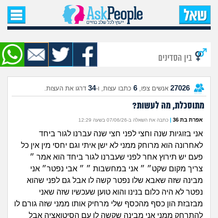
עמוד הבית
שאל שאלה
בין הסדינים
שאלות חדשות
34
6
27026
אנשים צפו,
כתבו עצות, ו-
דרגו את העצות.
שאלות שעוררו עניין
מתוסכלת, מה לעשות?
עצות חדשות
אפרת בת 36
|
כתבה את השאלה ב-07/06/26 בשעה 12:29
אני בזוגיות שנה וחצי לפני חצי שנה עברנו לגור ביחד
מה קורה כאן?
לאחרונה הוא מרוחק ממני לא ישן איתי וגם יחסי מין אין כל
פעם יש תירוץ אחר לפני שעברנו לגור ביחד הוא אמר ״
מתחם הטיפים
צריך מקום שקט״ ״ אני במחשבות ״ ״ אבי נפטר״ אני
מבינה שזה שאבא שלו נפטר קשה לו אבל גם לפני שהוא
מדורים
נפטר לא היה כלום בנינו והוא טוען שעכשיו שזה שאני
מבזבזת הון כסף מהכסף שלי מרחיק אותו ממני שזה גורם לו
להתרחק ממני אני מבינה שקשה לו עם הסיטואציה אבל