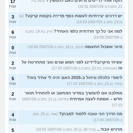
לוקח אותי לדייטים גרועים האם להמשיך?
(נטע, בת
17
21, כתבה ב-20/07/26 16:31)
עצות
יש דרכים יצירתיות לעשות כסף מדירה בקומת קרקע?
(שי,
3
בן 23, כתב ב-20/07/26 16:20)
עצות
למה אני כל כך חרדתית כלפי העתיד?
(ירין, בת 19, כתבה
6
ב-20/07/26 16:09)
עצות
מיוני אשכול התעופה
(ככככ, בן 18, כתב ב-20/07/26 16:00)
0
עצות
עשיתי מיקרובליידינג לפני חמש שנים ואני מתחרטת על
2
זה
(אנונימית, בת 23, כתבה ב-19/07/26 17:35)
עצות
לימודי כלכלה וניהול ב-2026 האם יהיה לי עתיד בזה?
5
(כפיר, בן 23, כתב ב-19/07/26 17:24)
עצות
מתלבט אם להמשיך במדעי המחשב או להתחיל תואר
2
חדש – אשמח לעצה אמיתית
(מדמח, בן 21, כתב ב-19/07/26
עצות
17:13)
מה הדרך הכי טובה ללמוד למבחן?
(אודי, בן 20, כתב
4
ב-19/07/26 17:04)
עצות
מרגיש אבוד...
(בדוי 30, בן 30, כתב ב-19/07/26 16:55)
5