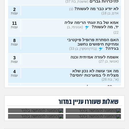
להיכרויות גברים
(שושנה, בת 37)
לא יודע כבר מה לעשות?
(בן
2
אדם, בן 18)
עצות
אמא של בת זוגתי הרימה עליה
11
יד, מה לעשות?
(אנונימי, בן
עצות
22)
האם הסתרת פרופיל פיקטיבי
8
ומחיקת חיפושים נחשב
עצות
בגידה?
(בדרןהסקרן, בן 33)
אשמח לעזרה אמיתית וכנה
3
(אנושי, בן 27)
עצות
מה אני עושה לא נכון שלא
4
מצליח לי במערכות יחסים?
עצות
(א׳, בת 26)
בת 28 ואף פעם לא הייתי
6
אבא של בעלי מסתכל
האם להתגרש בשביל
בזוגיות, האם לשקר על כך
עצות
עלי בצורה מחפיצה,
אהבה? או שזה רק
מה לעשות עם
הוא התאהב בבחורה
בדייט ראשון?
(רווקה, בת 28)
מה לעשות?
ריגוש?
העובדה שאשתי
אחרת, איך להגיב?
שאלות שעוררו עניין במדור
הרימה עליי ידיים?
אקסית מתנהגת מוזר?
(אנונימי,
3
בן 33)
עצות
בחיים לא הייתי בזוגיות ואני לא
7
יודע איך. איך נכנסים לזוגיות
עצות
בכלל?
(דור, בן 25)