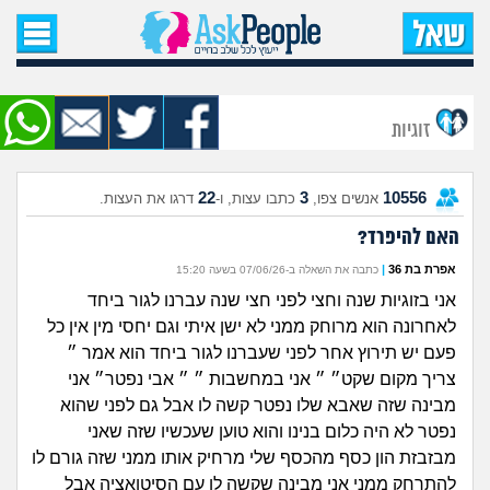
עמוד הבית
שאל שאלה
זוגיות
שאלות חדשות
22
3
10556
אנשים צפו,
כתבו עצות, ו-
דרגו את העצות.
שאלות שעוררו עניין
האם להיפרד?
עצות חדשות
אפרת בת 36
|
כתבה את השאלה ב-07/06/26 בשעה 15:20
אני בזוגיות שנה וחצי לפני חצי שנה עברנו לגור ביחד
מה קורה כאן?
לאחרונה הוא מרוחק ממני לא ישן איתי וגם יחסי מין אין כל
פעם יש תירוץ אחר לפני שעברנו לגור ביחד הוא אמר ״
מתחם הטיפים
צריך מקום שקט״ ״ אני במחשבות ״ ״ אבי נפטר״ אני
מבינה שזה שאבא שלו נפטר קשה לו אבל גם לפני שהוא
מדורים
נפטר לא היה כלום בנינו והוא טוען שעכשיו שזה שאני
מבזבזת הון כסף מהכסף שלי מרחיק אותו ממני שזה גורם לו
להתרחק ממני אני מבינה שקשה לו עם הסיטואציה אבל