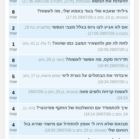
להעלות את הנושא
(אנונימית, בת 23, כתבה ב-29/07/26 17:36)
עצות
גיליתי שאבא שלי בוגד באמא שלי, מה לעשות?
8
(אנונימי, בן 13, כתב ב-29/07/26 17:25)
עצות
אם לא אגיע לצו גיוס בגלל מצבי הנפשי
(מלשבית, בת 18,
2
כתבה ב-29/07/26 17:05)
עצות
לתת לה זמן ולהשאיר המצב כמו שהוא?
(Flo-T, בן 41, כתב
1
ב-29/07/26 16:56)
עצות
תדירות סקס, מה אפשר לעשות?
(נשוי, בן 28, כתב
8
ב-29/07/26 16:45)
עצות
איבדתי את הבתולים על נערת ליווי
(סתם מישהו, בן 17, כתב
5
ב-29/07/26 16:34)
עצות
לעשות קרחת ולשים פאה
(אנונימי, בן 20, כתב ב-29/07/26
4
16:23)
עצות
איך להתמודד עם ההשלכות של התקף פסיכוטי?
(ג'וני, בן
4
24, כתב ב-29/07/26 16:14)
עצות
מבואס שלא היה לי אומץ להתחיל עם מישהי שהיא בול
4
הטעם שלי
(אנונימי, בן 25, כתב ב-29/07/26 16:05)
עצות