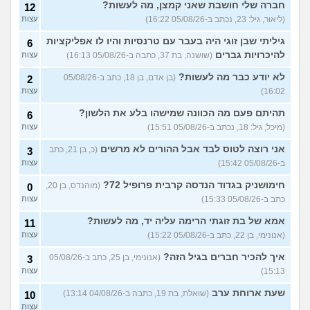
דחפתי אותה מתוך כעס. איך
חברה שלי חושבת שאני קמצן, מה לעשות?
עצות
12
להתמודד?
(אלכס, שם בדוי, בן
(ליאור, גיל: 23, נכתב ב-05/08/26 16:22)
עצות
40)
גיליתי שבן זוגי היה בעבר עם טרנסיות והיו לו אפליקציות
6
איך להסביר לה שאני רוצה
20
להיכרויות גברים
(שושנה, בת 37, כתבה ב-05/08/26 16:13)
עצות
להיפרד?
(עידן, בן 27)
עצות
לא יודע כבר מה לעשות?
(בן אדם, בן 18, כתב ב-05/08/26
2
בעיות ביני לבית הזוג, מה
6
לעשות?
(אנונימי, בן 24)
16:02)
עצות
עצות
לא משלמת בדייטים
תהיתם פעם מה הכוונה שמישהו בלע את הלשון?
(אלי, בן
9
6
עצות
29)
(מיכל, גיל: 18, נכתב ב-05/08/26 15:51)
עצות
יוצאת איתו היום לדייט ראשון
3
אני רוצה לטוס לבד אבל ההורים לא מרשים
(כ, בן 21, כתב
3
(אנונימית, בת 18)
עצות
ב-05/08/26 15:42)
עצות
להתחיל עם בנות בים/ הליכה
8
חימושניק בגדוד הנדסה קרבית פרופיל 72?
(מוהנדס, בן 20,
0
בטיילת או מועדון?
(רואי, בן
עצות
כתב ב-05/08/26 15:33)
עצות
26)
לוקח אותי לדייטים גרועים
אמא של בת זוגתי הרימה עליה יד, מה לעשות?
17
11
האם להמשיך?
(נטע, בת 21)
עצות
(אנונימי, בן 22, כתב ב-05/08/26 15:22)
עצות
איך להכיר חברים בגיל הזה?
עוד שאלות חדשות במדור
(אנונימי, בן 25, כתב ב-05/08/26
3
15:13)
עצות
שעת ארוחת ערב
(שואלת, בת 19, כתבה ב-04/08/26 13:14)
10
עצות