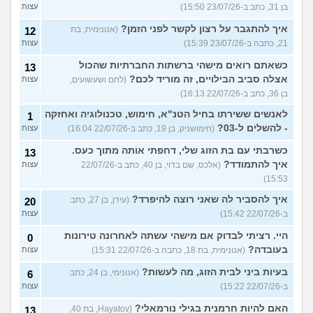
בן 31, כתב ב-23/07/26 15:50)
עצות
איך להתגבר על רצון לקשר לפני הזמן?
(אנונימית, בת
12
21, כתבה ב-23/07/26 15:39)
עצות
כשאתם רואים מישהי ברשתות החברתיות שהכול
13
אצלה סביב הבילויים, זה מוריד לכם?
(לחם ושעשועים,
עצות
בן 36, כתב ב-22/07/26 16:13)
לאנשים ששירתו בחיל הטנ"א, חימוש, טכנולוגיה ואחזקה
1
- להשלים ל-03?
(חימושניק, בן 19, כתב ב-22/07/26 16:04)
עצות
כשרבתי עם בת הזוג שלי, דחפתי אותה מתוך כעס.
13
איך להתמודד?
(אלכס, שם בדוי, בן 40, כתב ב-22/07/26
עצות
15:53)
איך להסביר לה שאני רוצה להיפרד?
(עידן, בן 27, כתב
20
ב-22/07/26 15:42)
עצות
היי. רציתי לבדוק אם מישהי עשתה לאחרונה טירונות
0
בעובדה?
(אנונימית, בת 18, כתבה ב-22/07/26 15:31)
עצות
בעיות ביני לבית הזוג, מה לעשות?
(אנונימי, בן 24, כתב
6
ב-22/07/26 15:22)
עצות
האם להיות חרמנית בגילי נורמאלי?
(Hayatov, בת 40,
13