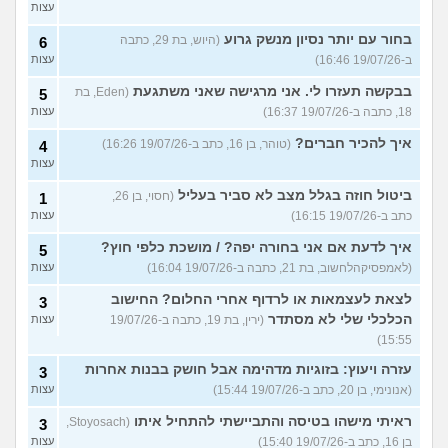
עצות
בחור עם יותר נסיון מנשק גרוע
(היוש, בת 29, כתבה
6
ב-19/07/26 16:46)
עצות
בבקשה תעזרו לי. אני מרגישה שאני משתגעת
(Eden, בת
5
18, כתבה ב-19/07/26 16:37)
עצות
איך להכיר חברים?
(טוהר, בן 16, כתב ב-19/07/26 16:26)
4
עצות
ביטול חוזה בגלל מצב לא סביר בעליל
(חסוי, בן 26,
1
כתב ב-19/07/26 16:15)
עצות
איך לדעת אם אני בחורה יפה? / מושכת כלפי חוץ?
5
(לאמפסיקהלחשוב, בת 21, כתבה ב-19/07/26 16:04)
עצות
לצאת לעצמאות או לרדוף אחרי החלום? החישוב
3
הכלכלי שלי לא מסתדר
(ירין, בת 19, כתבה ב-19/07/26
עצות
15:55)
עזרה ויעוץ: בזוגיות מדהימה אבל חושק בבנות אחרות
3
(אנונימי, בן 20, כתב ב-19/07/26 15:44)
עצות
ראיתי מישהו בטיסה והתביישתי להתחיל איתו
(Stoyosach,
3
בן 16, כתב ב-19/07/26 15:40)
עצות