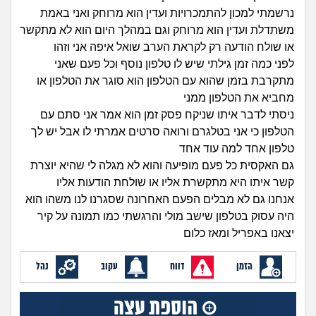
זוגיות
חיפוש שאלות
נרשמתי למכון להתמכרויות ועדין הוא מרוחק ואני באמת
|
משתדלת ועדין הוא מרוחק וגם במהלך היום הוא לא מתקשר
היריון ולידה
הרשמה
התחברות
או שולח הודעה רק לקראת הערב שואל איפה אני וזהו
לפני כמה זמן גילתי שיש לו טלפון נוסף וכל פעם שאני
הורות ומשפחה
מתקרבת בזמן שהוא עם הטלפון הוא סוגר את הטלפון או
מחביא את הטלפון ממני
מתבגרים
ניסתי לדבר איתו שניקח פסק זמן הוא אמר אני סתם עם
הטלפון כי אני בטלגרם ורואה סרטים אמרתי לו אבל יש לך
מהבקו"ם... ועד מתי?!
טלפון אחד למה עוד אחד
גם האקסית כל פעם מופיעה והוא לא מגלה לי שהיא יוצרת
לימודים וסטודנטים
קשר איתו היא מתקשרת אליו או שולחת הודעות אליו
אנחנו גם לא מבלים הפעם האחרונה שסגרנו לנו משהו הוא
עבודה וקריירה
היה עסוק בטלפון שישב מולי והרגשתי כמו תמונה על קיר
יצאנו באפריל ומאז כלום
חברים ואנשים
הזמן
דווח
עקוב
נהל
בית, שכנים ושותפים