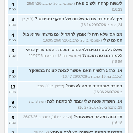
לעשות קרחת ולשים פאה
(אנונימי, בן 20, כתב ב-29/07/26
4
16:23)
עצות
איך להתמודד עם ההשלכות של התקף פסיכוטי?
(ג'וני, בן
4
24, כתב ב-29/07/26 16:14)
עצות
מבואס שלא היה לי אומץ להתחיל עם מישהי שהיא בול
4
הטעם שלי
(אנונימי, בן 25, כתב ב-29/07/26 16:05)
עצות
שאלה לסטודנטים ולמהנדסי תוכנה - האם עדיין כדאי
3
ללמוד הנדסת תוכנה?
(אסראא, בת 18, כתבה ב-29/07/26
עצות
15:56)
אני כרגע רלשית האם אפשר לצאת קצונה במשאן?
0
(טל11, בת 19, כתבה ב-26/07/26 16:47)
עצות
בחורה אובססיבית מה לעשות?
(אלירן, בן 30, כתב
13
ב-26/07/26 16:36)
עצות
אני חושדת שאח שלי עומד להסתפח לכת
(Sister, בת
9
29, כתבה ב-26/07/26 16:27)
עצות
עד כמה חזה זה משמעותי?
(נערה, בת 16, כתבה ב-26/07/26
6
16:18)
עצות
מתכננת חתונה ראשונה, יש לכם עצות?
(א, בת 28,