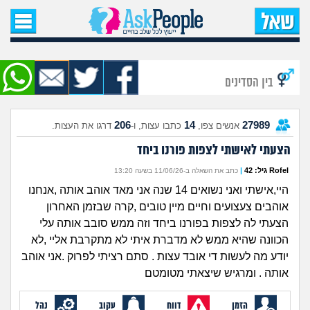
עמוד הבית
שאל שאלה
בין הסדינים
שאלות חדשות
206
14
27989
אנשים צפו,
כתבו עצות, ו-
דרגו את העצות.
שאלות שעוררו עניין
הצעתי לאישתי לצפות פורנו ביחד
עצות חדשות
Rofel גיל: 42
|
כתב את השאלה ב-11/06/26 בשעה 13:20
היי,אישתי ואני נשואים 14 שנה אני מאד אוהב אותה ,אנחנו
מה קורה כאן?
אוהבים צעצועים וחיים מיין טובים ,קרה שבזמן האחרון
הצעתי לה לצפות בפורנו ביחד וזה ממש סובב אותה עלי
מתחם הטיפים
הכוונה שהיא ממש לא מדברת איתי לא מתקרבת אליי ,לא
יודע מה לעשות די אובד עצות . סתם רציתי לפרוק .אני אוהב
אותה . ומרגיש שיצאתי מטומטם
מדורים
הזמן
דווח
עקוב
נהל