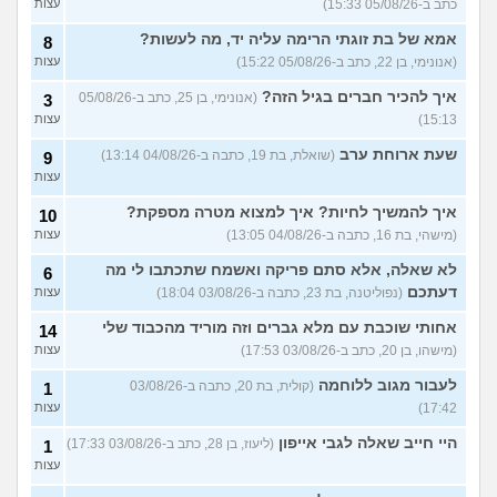
כתב ב-05/08/26 15:33)
עצות
למישהו יש עצה איך לדכא את
7
החשק המיני?
(יפה, בת 43)
עצות
אמא של בת זוגתי הרימה עליה יד, מה לעשות?
8
(אנונימי, בן 22, כתב ב-05/08/26 15:22)
עצות
עוד שאלות חדשות במדור
איך להכיר חברים בגיל הזה?
(אנונימי, בן 25, כתב ב-05/08/26
3
15:13)
עצות
שעת ארוחת ערב
(שואלת, בת 19, כתבה ב-04/08/26 13:14)
9
עצות
איך להמשיך לחיות? איך למצוא מטרה מספקת?
10
(מישהי, בת 16, כתבה ב-04/08/26 13:05)
עצות
לא שאלה, אלא סתם פריקה ואשמח שתכתבו לי מה
6
דעתכם
(נפוליטנה, בת 23, כתבה ב-03/08/26 18:04)
עצות
אחותי שוכבת עם מלא גברים וזה מוריד מהכבוד שלי
14
(מישהו, בן 20, כתב ב-03/08/26 17:53)
עצות
לעבור מגוב ללוחמה
(קולית, בת 20, כתבה ב-03/08/26
1
17:42)
עצות
היי חייב שאלה לגבי אייפון
(ליעוז, בן 28, כתב ב-03/08/26 17:33)
1
עצות