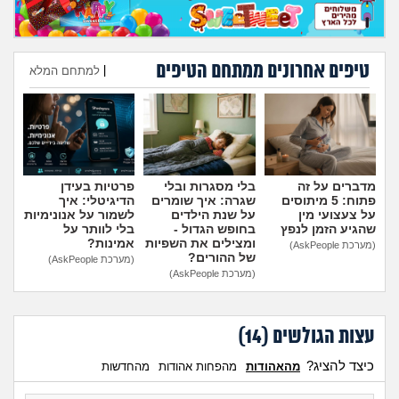
מה שעובר עליי
שומרים על הגוף
טיפים אחרונים ממתחם הטיפים
|
למתחם המלא
פיננסי וכלכלה
הוספת טיפ
בין הסדינים
מדברים על זה
בלי מסגרות ובלי
פרטיות בעידן
חיות מחמד
פתוח: 5 מיתוסים
שגרה: איך שומרים
הדיגיטלי: איך
על צעצועי מין
על שנת הילדים
לשמור על אנונימיות
שהגיע הזמן לנפץ
בחופש הגדול -
בלי לוותר על
יוקר המחיה
ומצילים את השפיות
אמינות?
(מערכת AskPeople)
של ההורים?
(מערכת AskPeople)
(מערכת AskPeople)
גאווה
עצות הגולשים (
14
)
כיצד להציג?
מהאהודות
מהפחות אהודות
מהחדשות