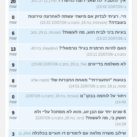
איך להסביר לה שאני רוצה להיפרד?
(עידן, בן 27, כתב
20
ב-22/07/26 15:42)
עצות
היי. רציתי לבדוק אם מישהי עשתה לאחרונה טירונות
0
בעובדה?
(אנונימית, בת 18, כתבה ב-22/07/26 15:31)
עצות
בעיות ביני לבית הזוג, מה לעשות?
(אנונימי, בן 24, כתב
6
ב-22/07/26 15:22)
עצות
האם להיות חרמנית בגילי נורמאלי?
(Hayatov, בת 40,
13
כתבה ב-22/07/26 15:11)
עצות
לא משלמת בדייטים
(אלי, בן 29, כתב ב-22/07/26 15:00)
9
עצות
בטעות "התעוררתי" מאחת החברות שלי
(מקווה שלא
8
סוטה, בן 18, כתב ב-22/07/26 14:51)
עצות
ויתור על לוחמה בבקו״ם
(אנונימי, בת 18, כתבה ב-22/07/26
0
14:40)
עצות
6 שנים יחד עם הבן זוג, והוא לא מסתכל עליי ולא
9
חושק בי, מה לעשות?
(כינוי, בת 26, כתבה ב-22/07/26
עצות
14:29)
שילוב משרה מלאה עם לימודים דו חוגיים בכלכלה
(אלון, בן
3