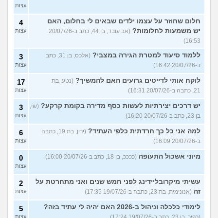
עצות
חלום שחוזר על עצמו ילדים שבאים לי בחלום, האם
4
יש משמעות לחלומות?
(אב עובד, בן 44, כתב ב-20/07/26
עצות
16:53)
ללמוד סיעוד למטרת הגירה במצבי?
(אלכס, בן 31, כתב
3
ב-20/07/26 16:42)
עצות
לוקח אותי לדייטים גרועים האם להמשיך?
(נטע, בת
17
21, כתבה ב-20/07/26 16:31)
עצות
יש דרכים יצירתיות לעשות כסף מדירה בקומת קרקע?
(שי,
3
בן 23, כתב ב-20/07/26 16:20)
עצות
למה אני כל כך חרדתית כלפי העתיד?
(ירין, בת 19, כתבה
6
ב-20/07/26 16:09)
עצות
מיוני אשכול התעופה
(ככככ, בן 18, כתב ב-20/07/26 16:00)
0
עצות
עשיתי מיקרובליידינג לפני חמש שנים ואני מתחרטת על
2
זה
(אנונימית, בת 23, כתבה ב-19/07/26 17:35)
עצות
לימודי כלכלה וניהול ב-2026 האם יהיה לי עתיד בזה?
5
(כפיר, בן 23, כתב ב-19/07/26 17:24)
עצות