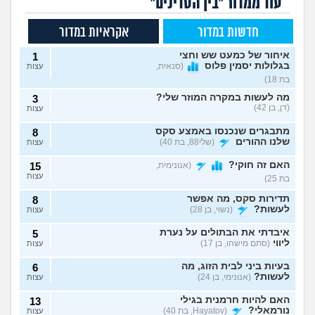
עוד ממדור "בין הסדינים"
חדשות במדור
אקראיות במדור
איחור של כמעט שש וחצי
1
בגלולות יסמין פלוס
(סנאית,
עצות
בת 18)
מה לעשות במקרה המוזר שלי?
3
(דן, בן 42)
עצות
מתבגרים שנכנסו באמצע סקס
8
שלנו ההורים
(שלי88, בת 40)
עצות
האם זה חוקי?
(אנונימית,
15
עצות
בת 25)
תדירות סקס, מה אפשר
8
לעשות?
(נשוי, בן 28)
עצות
איבדתי את הבתולים על נערת
5
ליווי
(סתם מישהו, בן 17)
עצות
בעיות ביני לבית הזוג, מה
6
לעשות?
(אנונימי, בן 24)
עצות
האם להיות חרמנית בגילי
13
נורמאלי?
(Hayatov, בת 40)
עצות