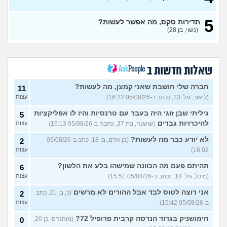
בת 22 בתולה זה מוריד?
10
עצות
(Lora, בת 22)
5
תדירות סקס, מה אפשר לעשות?
מפנטז על חבר טוב שלי
(Pita, בן
4
(נשוי, בן 28)
28)
עצות
חרדי - נערות ליווי
(ישראל, בן
8
עצות
19)
שאלות חדשות ב
האם חוויתי תקיפה מינית?
14
עצות
חברה שלי חושבת שאני קמצן, מה לעשות?
(רוויטל, בת 24)
11
(ליאור, גיל: 23, נכתב ב-05/08/26 16:22)
עצות
בנות,אתן הייתן "מסדרות" את
5
אח שלכם במצב כזה?
עצות
גיליתי שבן זוגי היה בעבר עם טרנסיות והיו לו אפליקציות
5
(לוחם שקרוב ל'חרור, בן 21)
להיכרויות גברים
(שושנה, בת 37, כתבה ב-05/08/26 16:13)
עצות
מסאג׳יסט מעורער
4
לא יודע כבר מה לעשות?
(בן אדם, בן 18, כתב ב-05/08/26
2
עצות
(מסאג׳יסט מעורער, בן 26)
16:02)
עצות
אנחנו מקיימים יחסים עם
5
בגדים וזה לא מפריע לבעלי,
עצות
תהיתם פעם מה הכוונה שמישהו בלע את הלשון?
6
מה לעשות?
(דיאנה, בת 42)
(מיכל, גיל: 18, נכתב ב-05/08/26 15:51)
עצות
מחזור לאחר כמה שעות, זה
9
אני רוצה לטוס לבד אבל ההורים לא מרשים
בטוח?
(כ, בן 21, כתב
(שלומי, בן 21)
2
עצות
ב-05/08/26 15:42)
עצות
נשוי מפנטז על ליידיבויס
3
(מאטיטיהו, בן 37)
עצות
חימושניק בגדוד הנדסה קרבית פרופיל 72?
(מוהנדס, בן 20,
0