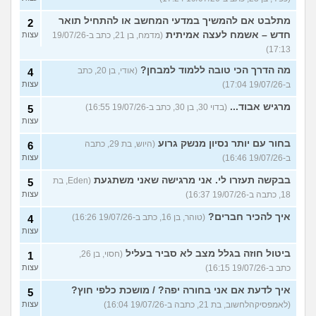
מתלבט אם להמשיך במדעי המחשב או להתחיל תואר
2
חדש – אשמח לעצה אמיתית
(מדמח, בן 21, כתב ב-19/07/26
עצות
17:13)
מה הדרך הכי טובה ללמוד למבחן?
(אודי, בן 20, כתב
4
ב-19/07/26 17:04)
עצות
מרגיש אבוד...
(בדוי 30, בן 30, כתב ב-19/07/26 16:55)
5
עצות
בחור עם יותר נסיון מנשק גרוע
(היוש, בת 29, כתבה
6
ב-19/07/26 16:46)
עצות
בבקשה תעזרו לי. אני מרגישה שאני משתגעת
(Eden, בת
5
18, כתבה ב-19/07/26 16:37)
עצות
איך להכיר חברים?
(טוהר, בן 16, כתב ב-19/07/26 16:26)
4
עצות
ביטול חוזה בגלל מצב לא סביר בעליל
(חסוי, בן 26,
1
כתב ב-19/07/26 16:15)
עצות
איך לדעת אם אני בחורה יפה? / מושכת כלפי חוץ?
5
(לאמפסיקהלחשוב, בת 21, כתבה ב-19/07/26 16:04)
עצות