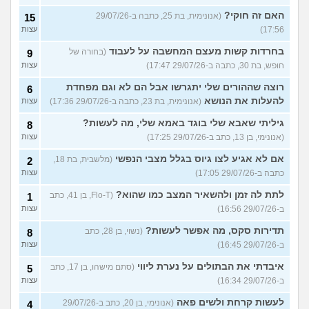
האם זה חוקי?
(אנונימית, בת 25, כתבה ב-29/07/26
15
17:56)
עצות
בחרדות קשות מעצם המחשבה על לעבוד
(בחורה של
9
חופש, בת 30, כתבה ב-29/07/26 17:47)
עצות
רוצה שההורים שלי יתגרשו אבל הם לא וגם מפחדת
6
להעלות את הנושא
(אנונימית, בת 23, כתבה ב-29/07/26 17:36)
עצות
גיליתי שאבא שלי בוגד באמא שלי, מה לעשות?
8
(אנונימי, בן 13, כתב ב-29/07/26 17:25)
עצות
אם לא אגיע לצו גיוס בגלל מצבי הנפשי
(מלשבית, בת 18,
2
כתבה ב-29/07/26 17:05)
עצות
לתת לה זמן ולהשאיר המצב כמו שהוא?
(Flo-T, בן 41, כתב
1
ב-29/07/26 16:56)
עצות
תדירות סקס, מה אפשר לעשות?
(נשוי, בן 28, כתב
8
ב-29/07/26 16:45)
עצות
איבדתי את הבתולים על נערת ליווי
(סתם מישהו, בן 17, כתב
5
ב-29/07/26 16:34)
עצות
לעשות קרחת ולשים פאה
(אנונימי, בן 20, כתב ב-29/07/26
4