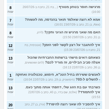
מרגישה חוסר בטחון מטורף
(.., בת 21, כתבה ב-26/07/26
8
16:00)
עצות
אמא לא רוצה שאלמד תואר בהנדסה, מה לעשות?
7
(Alex, בן 21, כתב ב-23/07/26 16:01)
עצות
האם מה שאני מרגיש זה הגיוני ותקין?
(לירון,
8
בן 31, כתב ב-23/07/26 15:50)
עצות
איך להתגבר על רצון לקשר לפני הזמן?
(אנונימית, בת
12
21, כתבה ב-23/07/26 15:39)
עצות
כשאתם רואים מישהי ברשתות החברתיות שהכול
13
אצלה סביב הבילויים, זה מוריד לכם?
(לחם ושעשועים,
עצות
בן 36, כתב ב-22/07/26 16:13)
לאנשים ששירתו בחיל הטנ"א, חימוש, טכנולוגיה ואחזקה
1
- להשלים ל-03?
(חימושניק, בן 19, כתב ב-22/07/26 16:04)
עצות
כשרבתי עם בת הזוג שלי, דחפתי אותה מתוך כעס.
13
איך להתמודד?
(אלכס, שם בדוי, בן 40, כתב ב-22/07/26
עצות
15:53)
איך להסביר לה שאני רוצה להיפרד?
(עידן, בן 27, כתב
20
עצות