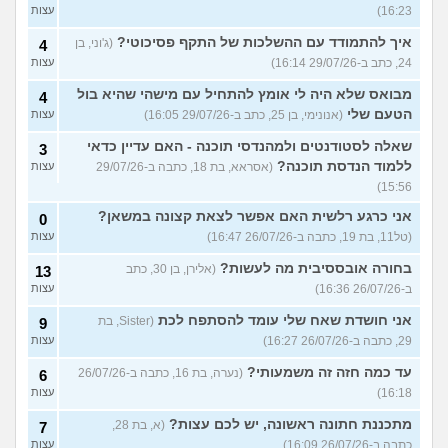
16:23)
עצות
איך להתמודד עם ההשלכות של התקף פסיכוטי?
(ג'וני, בן
4
24, כתב ב-29/07/26 16:14)
עצות
מבואס שלא היה לי אומץ להתחיל עם מישהי שהיא בול
4
הטעם שלי
(אנונימי, בן 25, כתב ב-29/07/26 16:05)
עצות
שאלה לסטודנטים ולמהנדסי תוכנה - האם עדיין כדאי
3
ללמוד הנדסת תוכנה?
(אסראא, בת 18, כתבה ב-29/07/26
עצות
15:56)
אני כרגע רלשית האם אפשר לצאת קצונה במשאן?
0
(טל11, בת 19, כתבה ב-26/07/26 16:47)
עצות
בחורה אובססיבית מה לעשות?
(אלירן, בן 30, כתב
13
ב-26/07/26 16:36)
עצות
אני חושדת שאח שלי עומד להסתפח לכת
(Sister, בת
9
29, כתבה ב-26/07/26 16:27)
עצות
עד כמה חזה זה משמעותי?
(נערה, בת 16, כתבה ב-26/07/26
6
16:18)
עצות
מתכננת חתונה ראשונה, יש לכם עצות?
(א, בת 28,
7
כתבה ב-26/07/26 16:09)
עצות