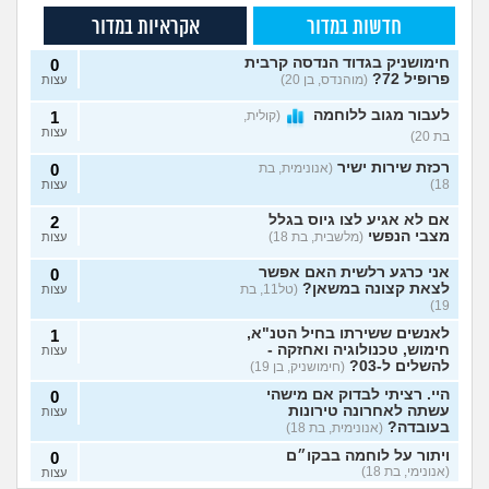
חדשות במדור
אקראיות במדור
חימושניק בגדוד הנדסה קרבית
0
פרופיל 72?
(מוהנדס, בן 20)
עצות
לעבור מגוב ללוחמה
(קולית,
1
עצות
בת 20)
רכזת שירות ישיר
(אנונימית, בת
0
18)
עצות
אם לא אגיע לצו גיוס בגלל
2
מצבי הנפשי
(מלשבית, בת 18)
עצות
אני כרגע רלשית האם אפשר
0
לצאת קצונה במשאן?
(טל11, בת
עצות
19)
לאנשים ששירתו בחיל הטנ"א,
1
חימוש, טכנולוגיה ואחזקה -
עצות
להשלים ל-03?
(חימושניק, בן 19)
היי. רציתי לבדוק אם מישהי
0
עשתה לאחרונה טירונות
עצות
בעובדה?
(אנונימית, בת 18)
ויתור על לוחמה בבקו״ם
0
(אנונימי, בת 18)
עצות