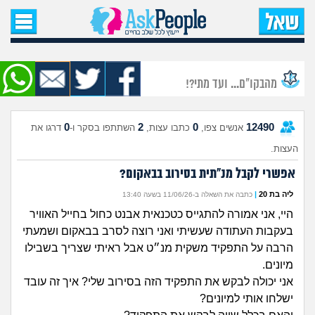
עמוד הבית
שאל שאלה
מהבקו"ם... ועד מתי?!
שאלות חדשות
0
2
0
12490
אנשים צפו,
כתבו עצות,
השתתפו בסקר ו-
דרגו את
שאלות שעוררו עניין
העצות.
עצות חדשות
אפשרי לקבל מנ״תית בסירוב בבאקום?
ליה בת 20
|
כתבה את השאלה ב-11/06/26 בשעה 13:40
מה קורה כאן?
היי, אני אמורה להתגייס כטכנאית אבנט כחול בחייל האוויר
בעקבות העתודה שעשיתי ואני רוצה לסרב בבאקום ושמעתי
מתחם הטיפים
הרבה על התפקיד משקית מנ״ט אבל ראיתי שצריך בשבילו
מיונים.
מדורים
אני יכולה לבקש את התפקיד הזה בסירוב שלי? איך זה עובד
ישלחו אותי למיונים?