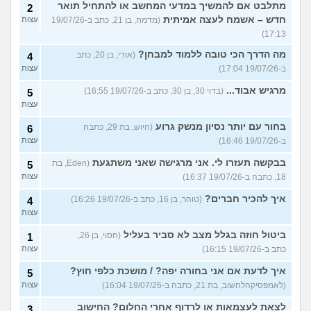
מתלבט אם להמשיך במדעי המחשב או להתחיל תואר
2
חדש – אשמח לעצה אמיתית
(מדמח, בן 21, כתב ב-19/07/26
עצות
17:13)
מה הדרך הכי טובה ללמוד למבחן?
(אודי, בן 20, כתב
4
ב-19/07/26 17:04)
עצות
מרגיש אבוד...
(בדוי 30, בן 30, כתב ב-19/07/26 16:55)
5
עצות
בחור עם יותר נסיון מנשק גרוע
(היוש, בת 29, כתבה
6
ב-19/07/26 16:46)
עצות
בבקשה תעזרו לי. אני מרגישה שאני משתגעת
(Eden, בת
5
18, כתבה ב-19/07/26 16:37)
עצות
איך להכיר חברים?
(טוהר, בן 16, כתב ב-19/07/26 16:26)
4
עצות
ביטול חוזה בגלל מצב לא סביר בעליל
(חסוי, בן 26,
1
כתב ב-19/07/26 16:15)
עצות
איך לדעת אם אני בחורה יפה? / מושכת כלפי חוץ?
5
(לאמפסיקהלחשוב, בת 21, כתבה ב-19/07/26 16:04)
עצות
לצאת לעצמאות או לרדוף אחרי החלום? החישוב
3