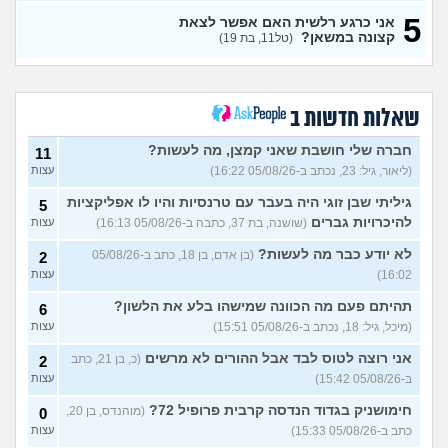
גלי צהל, מישהו יכול להסביר לי
0
5
אני כרגע רלשית האם אפשר לצאת
מה התפקיד?
(הי, בן 19)
עצות
קצונה במשאן?
(טל11, בת 19)
איזה תפקיד הכי כדאי (מנילה)
0
לפני גיוס עולה ליב
(Akppp, בת
עצות
17)
מנהל רשת בחיל התקשוב או
שאלות חדשות ב
0
לוחם הגנה אווירית?
(Maor,
עצות
בן 19)
חברה שלי חושבת שאני קמצן, מה לעשות?
11
(ליאור, גיל: 23, נכתב ב-05/08/26 16:22)
עצות
שתי אופציות קשות לפני
2
השירות בצה"ל
(ניצן, בן 18)
עצות
גיליתי שבן זוגי היה בעבר עם טרנסיות והיו לו אפליקציות
5
התנשקתי עם מישהו מהבסיס
6
להיכרויות גברים
(שושנה, בת 37, כתבה ב-05/08/26 16:13)
עצות
שלי ואני לא יודעת מה אני
עצות
מרגישה לגבי זה
(תמר, בת 20)
לא יודע כבר מה לעשות?
(בן אדם, בן 18, כתב ב-05/08/26
2
16:02)
עצות
אפשרי לקבל מנ״תית בסירוב
0
בבאקום?
(ליה, בת 20)
עצות
תהיתם פעם מה הכוונה שמישהו בלע את הלשון?
6
מסלול אופק מודיעין - האם
2
(מיכל, גיל: 18, נכתב ב-05/08/26 15:51)
עצות
כדאי?
(ליהי, בת 18)
עצות
אני רוצה לטוס לבד אבל ההורים לא מרשים
(כ, בן 21, כתב
2
מה לסמן בשאלון העדפות אם
1
ב-05/08/26 15:42)
עצות
אני לא רוצה קרבי?
(אנונימי, בן
עצות
17)
חימושניק בגדוד הנדסה קרבית פרופיל 72?
(מוהנדס, בן 20,
0
כתב ב-05/08/26 15:33)
עצות
עוד שאלות חדשות במדור