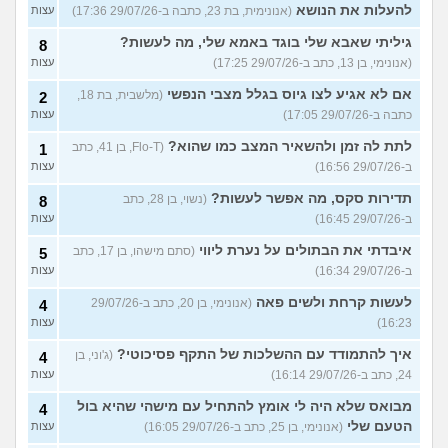
להעלות את הנושא
(אנונימית, בת 23, כתבה ב-29/07/26 17:36)
עצות
גיליתי שאבא שלי בוגד באמא שלי, מה לעשות?
8
(אנונימי, בן 13, כתב ב-29/07/26 17:25)
עצות
אם לא אגיע לצו גיוס בגלל מצבי הנפשי
(מלשבית, בת 18,
2
כתבה ב-29/07/26 17:05)
עצות
לתת לה זמן ולהשאיר המצב כמו שהוא?
(Flo-T, בן 41, כתב
1
ב-29/07/26 16:56)
עצות
תדירות סקס, מה אפשר לעשות?
(נשוי, בן 28, כתב
8
ב-29/07/26 16:45)
עצות
איבדתי את הבתולים על נערת ליווי
(סתם מישהו, בן 17, כתב
5
ב-29/07/26 16:34)
עצות
לעשות קרחת ולשים פאה
(אנונימי, בן 20, כתב ב-29/07/26
4
16:23)
עצות
איך להתמודד עם ההשלכות של התקף פסיכוטי?
(ג'וני, בן
4
24, כתב ב-29/07/26 16:14)
עצות
מבואס שלא היה לי אומץ להתחיל עם מישהי שהיא בול
4
הטעם שלי
(אנונימי, בן 25, כתב ב-29/07/26 16:05)
עצות