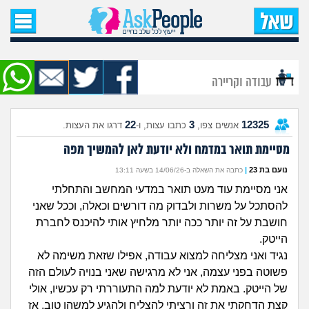
עמוד הבית
שאל שאלה
עבודה וקריירה
שאלות חדשות
22
3
12325
אנשים צפו,
כתבו עצות, ו-
דרגו את העצות.
שאלות שעוררו עניין
מסיימת תואר במדמח ולא יודעת לאן להמשיך מפה
עצות חדשות
נועם בת 23
|
כתבה את השאלה ב-14/06/26 בשעה 13:11
אני מסיימת עוד מעט תואר במדעי המחשב והתחלתי
מה קורה כאן?
להסתכל על משרות ולבדוק מה דורשים וכאלה, וככל שאני
חושבת על זה יותר ככה יותר מלחיץ אותי להיכנס לחברת
מתחם הטיפים
הייטק.
נגיד ואני מצליחה למצוא עבודה, אפילו שזאת משימה לא
מדורים
פשוטה בפני עצמה, אני לא מרגישה שאני בנויה לעולם הזה
של הייטק. באמת לא יודעת למה התעוררתי רק עכשיו, אולי
קצת הדחקתי את זה ורציתי להצליח ולהגיע למשהו טוב, אז