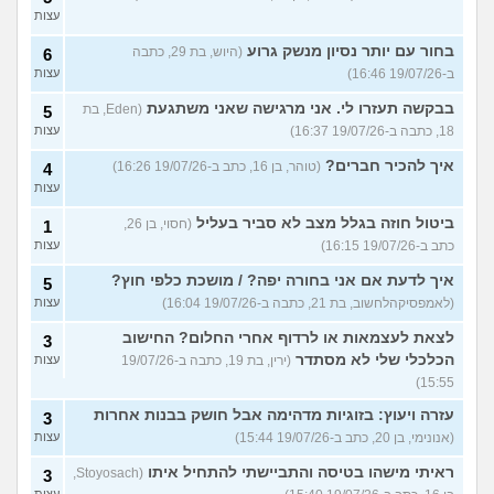
עצות
בחור עם יותר נסיון מנשק גרוע
(היוש, בת 29, כתבה
6
ב-19/07/26 16:46)
עצות
בבקשה תעזרו לי. אני מרגישה שאני משתגעת
(Eden, בת
5
18, כתבה ב-19/07/26 16:37)
עצות
איך להכיר חברים?
(טוהר, בן 16, כתב ב-19/07/26 16:26)
4
עצות
ביטול חוזה בגלל מצב לא סביר בעליל
(חסוי, בן 26,
1
כתב ב-19/07/26 16:15)
עצות
איך לדעת אם אני בחורה יפה? / מושכת כלפי חוץ?
5
(לאמפסיקהלחשוב, בת 21, כתבה ב-19/07/26 16:04)
עצות
לצאת לעצמאות או לרדוף אחרי החלום? החישוב
3
הכלכלי שלי לא מסתדר
(ירין, בת 19, כתבה ב-19/07/26
עצות
15:55)
עזרה ויעוץ: בזוגיות מדהימה אבל חושק בבנות אחרות
3
(אנונימי, בן 20, כתב ב-19/07/26 15:44)
עצות
ראיתי מישהו בטיסה והתביישתי להתחיל איתו
(Stoyosach,
3