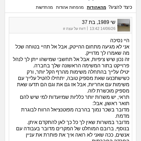
כיצד להציג?
מהאהודות
מהפחות אהודות
מהחדשות
שי 1989, בת 37
|
14/06/26 13:42
דווח על עצה זו
היי נסיכה
אני לא מגיעה מתחום ההייטק, אבל אל תהיי בטוחה שכל
מה שאמרו לך מדוייק.
זה נכון שיש ציפיות, אבל אל תחשבי שמישהו ייתן לך לנהל
פרוייקט בתור המשימה הראשונה שלך בחברה.
יטילו עלייך בהתחלה משימות מהרף הקל יותר, ורק
כשישתכנעו שאת מספיק טובה, יתחילו להטיל עלייך עם
משימות עם אחריות, אבל אז גם את וגם הם תדעו שאת
מספיק מוכשרת לזה.
תראי, יש משרות יותר כלליות שמיועדות למי שיש להם
תואר ראשון, אבל:
מדובר בשכר נמוך בהרבה מפוטנציאל הרווח לבוגרת
מדמח.
מדובר במשרות שאין לך כל כך לאן להתקדם איתן.
בנוסף, ברובם המוחלט של המקרים מדובר בעבודה עם
אנשים, ככה שאני לא רואה איך את פותרת את עניין