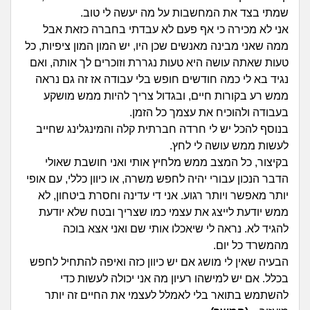
זוגיות
חיפוש שאלות
שמתי בצד את המחשבות על מה יעשה לי טוב.
|
אני לא מכירה כי אף פעם לא עבדתי בחברה כזאת אבל
היריון ולידה
הרשמה
התחברות
ממה שאני מבינה מאנשים שכן היו, יש המון המון ציפיות, כל
טעות שאתה עושה היא טעות נגררת וזוכרים לך אותה, ואם
הורות ומשפחה
נגיד בא לי כמה חודשים חופש בלי עבודה אז זה גם נראה
ממש רע בקורות חיים, ובגדול צריך להיות ממש מושקע
מתבגרים
בעבודה ולהוכיח את עצמך כל הזמן.
בנוסף להכל יש לי חרדה חברתית קלה והמינגלינג שחייב
מהבקו"ם... ועד מתי?!
לעשות ממש עושה לי לחץ.
בקיצור, כל המצב ממש מלחיץ אותי ואני חושבת שאולי
לימודים וסטודנטים
הדבר הנכון עבורי יהיה לחפש משרה, או כיוון כללי, עם אופי
יותר מאפשר ויותר רגוע. אני די עדינה וחסרת ביטחון, לא
עבודה וקריירה
ממש יודעת לייצג את עצמי כמו שצריך ובטח שלא יודעת
להגיד לא. נראה לי שיאכלו אותי שם ואני אצא בוכה
מהמשרד כל יום.
חברים ואנשים
הבעיה שאין לי מושג אם יש כיוון כזה ואיפה להתחיל לחפש
בכלל. אם יש למישהו רעיון מה אני יכולה לעשות כדי
בית, שכנים ושותפים
להשתמש בתואר בלי לאמלל לעצמי את החיים זה יותר