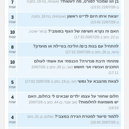
בן זוג שמכור לפורנו, מה לעשות?
(אנונימי, בת 19, כתבה
7
ב-22/07/26 13:51)
עצות
יוצאת איתו היום לדייט ראשון
(אנונימית, בת 18, כתבה
3
ב-22/07/26 13:42)
עצות
האם זה נקרא חשיפה של הגוף בפומבי?
(בחור ישיבה,
10
בן 22, כתב ב-20/07/26 17:33)
עצות
להתחיל עם בנות בים/ הליכה בטיילת או מועדון?
8
(רואי, בן 26, כתב ב-20/07/26 17:22)
עצות
פתחתי תיבת פנדורה? הכנסתי את אשתי לעולם
10
התכנים ועכשיו אני חושש
(אבי, בן 30, כתב ב-20/07/26
עצות
17:11)
לצאת מהצבא על נפשי
(יוני, בן 19, כתב ב-20/07/26 17:02)
5
עצות
חלום שחוזר על עצמו ילדים שבאים לי בחלום, האם
4
יש משמעות לחלומות?
(אב עובד, בן 44, כתב ב-20/07/26
עצות
16:53)
ללמוד סיעוד למטרת הגירה במצבי?
(אלכס, בן 31, כתב
4
ב-20/07/26 16:42)
עצות