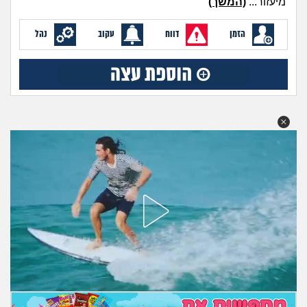
מיעזור...
(המשך)
מה שעובר עליי
הזמן
דווח
עקוב
נהל
שומרים על הגוף
פיננסי וכלכלה
בין הסדינים
חיות מחמד
יוקר המחיה
גאווה