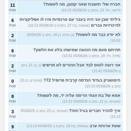
עצות
חברה שלי חושבת שאני קמצן, מה לעשות?
11
(ליאור, גיל: 23, נכתב ב-05/08/26 16:22)
עצות
שחוק עד דמעות מעבודה
3
זמנית: האם לחתום אבטלה
עצות
גיליתי שבן זוגי היה בעבר עם טרנסיות והיו לו אפליקציות
6
ולהשקיע בהייטק או למצוא
עבודה אחרת?
להיכרויות גברים
(שושנה, בת 37, כתבה ב-05/08/26 16:13)
עצות
(סטודנט, בן 22)
לא יודע כבר מה לעשות?
(בן אדם, בן 18, כתב ב-05/08/26
2
איך מוצאים עבודה בעיר שלי?
5
16:02)
עצות
(אסי, בן 38)
עצות
תהיתם פעם מה הכוונה שמישהו בלע את הלשון?
6
האם כדאי עגלות באמריקה/
3
(מיכל, גיל: 18, נכתב ב-05/08/26 15:51)
עצות
קוסמטיקה?
(אנגל, בת 22)
עצות
אני רוצה לטוס לבד אבל ההורים לא מרשים
(כ, בן 21, כתב
2
מסיימת תואר במדמח ולא
3
יודעת לאן להמשיך מפה
(נועם,
עצות
ב-05/08/26 15:42)
עצות
בת 23)
חימושניק בגדוד הנדסה קרבית פרופיל 72?
(מוהנדס, בן 20,
0
שאלות על המקצוע של הנהלת
5
כתב ב-05/08/26 15:33)
עצות
חשבונות
(מישהי, בת 30)
עצות
אמא של בת זוגתי הרימה עליה יד, מה לעשות?
8
איך לשפר את הנושא
4
התעסוקתי?
(אנונימית, בת 27)
עצות
(אנונימי, בן 22, כתב ב-05/08/26 15:22)
עצות
איך להבין מה הכיוון שלי?
איך להכיר חברים בגיל הזה?
4
(אנונימי, בן 25, כתב ב-05/08/26
3
(אנונימית, בת 21)
עצות
15:13)
עצות
עוד שאלות חדשות במדור
שעת ארוחת ערב
(שואלת, בת 19, כתבה ב-04/08/26 13:14)
9