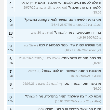
שאלה לסטודנטים ולמהנדסי תוכנה - האם עדיין כדאי
4
ללמוד הנדסת תוכנה?
(אסראא, בת 18, כתבה ב-29/07/26
עצות
15:56)
אני כרגע רלשית האם אפשר לצאת קצונה במשאן?
0
(טל11, בת 19, כתבה ב-26/07/26 16:47)
עצות
בחורה אובססיבית מה לעשות?
(אלירן, בן 30, כתב
13
ב-26/07/26 16:36)
עצות
אני חושדת שאח שלי עומד להסתפח לכת
(Sister, בת
9
29, כתבה ב-26/07/26 16:27)
עצות
עד כמה חזה זה משמעותי?
(נערה, בת 16, כתבה ב-26/07/26
6
16:18)
עצות
מתכננת חתונה ראשונה, יש לכם עצות?
(א, בת 28,
7
כתבה ב-26/07/26 16:09)
עצות
מרגישה חוסר בטחון מטורף
(.., בת 21, כתבה ב-26/07/26
8
16:00)
עצות
אמא לא רוצה שאלמד תואר בהנדסה, מה לעשות?
8
(Alex, בן 21, כתב ב-23/07/26 16:01)
עצות
האם מה שאני מרגיש זה הגיוני ותקין?
(לירון,
8