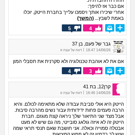
החרדה החברתית.
אם כבר אז להיפך:
אחרי שיכירו אותך ויסמכו עלייך בחברת הייטק, יוכלו
באמת לשבץ...
(המשך)
5
4
גבר של פעם, בן 37
|
14/06/26 18:47
דווח על עצה זו
אם את לא אוהבת טכנולוגיה ולא סקרנית את תסבלי המון
4
3
קרן12, בת 41
|
14/06/26 16:46
דווח על עצה זו
הייטק היא אולי סביבת עבודה שלא מתאימה לכולם. והיא
הרבה פעמים פחות ידידותית עבור נשים מהרבה סיבות.
אבל מצד שני התיאור שלך ניראה קצת מוגזם. חברת
הייטק זה לא איזה גולאג סובייטי, מה גם שיש לא מעט
אבטלה סמוייה וכאלה. אני חושבת שאם תנסי תראי שמה
שיש לך בדמיון זה לא ממש המציאות.