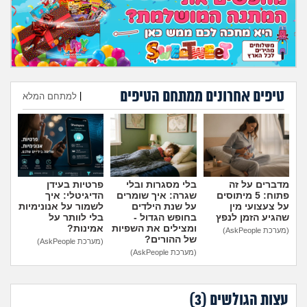
טיפים אחרונים ממתחם הטיפים
|
למתחם המלא
הוספת טיפ
מדברים על זה
בלי מסגרות ובלי
פרטיות בעידן
פתוח: 5 מיתוסים
שגרה: איך שומרים
הדיגיטלי: איך
על צעצועי מין
על שנת הילדים
לשמור על אנונימיות
שהגיע הזמן לנפץ
בחופש הגדול -
בלי לוותר על
ומצילים את השפיות
אמינות?
(מערכת AskPeople)
של ההורים?
(מערכת AskPeople)
(מערכת AskPeople)
עצות הגולשים (
3
)