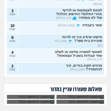
בת 30)
לצאת לעצמאות או לרדוף
3
אחרי החלום? החישוב הכלכלי
עצות
שלי לא מסתדר
(ירין, בת 19)
קושי בעבודה
(נועה, בת 25)
10
עצות
מישהו שיודע איך זה להיות
8
מזכירת בית ספר?
(Lola, בת
עצות
20)
לשאוף למשרה מלאה או לשלב
4
שתי עבודות בשביל עצמאות?
עצות
(ירין, בת 19)
מרגיש תקוע בחיים, איך
2
להתמודד?
(zak, בן 25)
עצות
איך לעשות כסף מתמונות של
7
יכולים לפטר אותי כי
הגשתי ציפיית שכר
כפות רגליים בצורה אנונימית
שמתי בצחוק מלח
יותר גבוהה משלו ויש
עצות
אני מעצבת גרפית,
ללכת להפגין? זה
בקפה לאחד
לי יותר ניסיון, למה
בלי שיגלו אותי?
(אליס, בת
האם AI באמת יקח לי
יפגע בקריירה שלי
העובדים?
הוא מקבל שכר גבוה
שאלות שעוררו עניין במדור
את העבודה בסוף?
בעתיד?
20)
יותר?
ניסיתי כמעט הכול בקשר
4
לעבודה סלאש לימודים
עצות
מרגישה שאין עתיד
(אנונימית, בת
22)