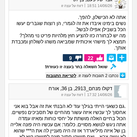
|
14/06/26 18:51
דווח על עצה זו
אתה לא הכישלון, להפך.
נשים בימינו איבדו את זה לגמרי, הן רוצות שגברים יעשו
הכל בשבילן אפילו לבשל.
מה יש לבחורה כזו להציע חוץ מלהיות פריט נוי מהלך?
תמצא לך מישהי איכותית שמביאה משהו לשולחן ומכבדת
אותך.
9
22
שואל השאלה בחר בעצה זו כעוזרת!
נכתבו
2
תגובות לעצה זו.
לקריאת התגובות
דקולו מנחם_2913, בן 36, אורח
|
14/06/26 17:32
דווח על עצה זו
.גם כשאני הייתי בגילך עוד לא הבנתי את זה אבל בוא אני
אחסוך לך עכשיו איזה עשור מהחיים של תסביכים נפשיים.
הכול בחיים האלה מושתת על יחסי כוחות ומאיזו עמדה
אתה ניגש לנושא מסויים. כלומר: אם עכשיו היה פונה אלייה
בן של איזה מיליארדר אז זה היה מעניין לה את ה*** שהוא
לא עשה צבא... ואם מישהו חתיך פונה למישהי היא לא