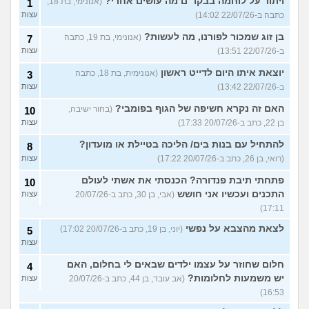
ויתור על לוחמה בבקו״ם מה עושים אחרי?
(אנונימי, בת 18,
1
כתבה ב-22/07/26 14:02)
עצות
בן זוג שמכור לפורנו, מה לעשות?
(אנונימי, בת 19, כתבה
7
ב-22/07/26 13:51)
עצות
יוצאת איתו היום לדייט ראשון
(אנונימית, בת 18, כתבה
3
ב-22/07/26 13:42)
עצות
האם זה נקרא חשיפה של הגוף בפומבי?
(בחור ישיבה,
10
בן 22, כתב ב-20/07/26 17:33)
עצות
להתחיל עם בנות בים/ הליכה בטיילת או מועדון?
8
(רואי, בן 26, כתב ב-20/07/26 17:22)
עצות
פתחתי תיבת פנדורה? הכנסתי את אשתי לעולם
10
התכנים ועכשיו אני חושש
(אבי, בן 30, כתב ב-20/07/26
עצות
17:11)
לצאת מהצבא על נפשי
(יוני, בן 19, כתב ב-20/07/26 17:02)
5
עצות
חלום שחוזר על עצמו ילדים שבאים לי בחלום, האם
4
יש משמעות לחלומות?
(אב עובד, בן 44, כתב ב-20/07/26
עצות
16:53)