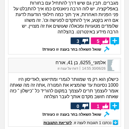
מגברים. תבין גם שיש דרך להתחיל עם בחורות
באפליקציה. יש לזה הרבה ניואנסים כמו איך להתבלט על
פני הפניות האחרות, איך תוך כמה חילופי הודעות לדעת
אם היא בקטע, איך להתקדם לפגישה וכו'. זה משהו
שלומדים מטעויות ומכאלה שעושים את זה מצויין. יש
הרבה מידע באינטרנט. בהצלחה
3
5
שואל השאלה בחר בעצה זו כעוזרת!
אלמוני_6255, בן 41, אורח
|
30/06/26 14:55
דווח על עצה זו
כישלון הוא רק מי שמוותר לגמרי ומתייאש ,לאדיסון היו
1000 נסיונות עד שהמציא את המנורה ,אתה זה מה שאתה
אומר לעצמך תרים לעצמך במקום להוריד כל "כישלון " כזה
שאתה חושב מקדם אותך לעבר הצלחה
0
1
שואל השאלה בחר בעצה זו כעוזרת!
נכתבו
1
תגובות לעצה זו.
לקריאת התגובות