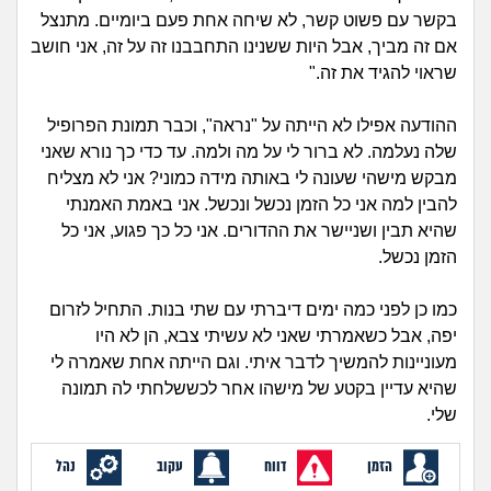
זוגיות
חיפוש שאלות
בקשר עם פשוט קשר, לא שיחה אחת פעם ביומיים. מתנצל
|
אם זה מביך, אבל היות ששנינו התחבבנו זה על זה, אני חושב
היריון ולידה
הרשמה
התחברות
שראוי להגיד את זה."
הורות ומשפחה
ההודעה אפילו לא הייתה על "נראה", וכבר תמונת הפרופיל
שלה נעלמה. לא ברור לי על מה ולמה. עד כדי כך נורא שאני
מתבגרים
מבקש מישהי שעונה לי באותה מידה כמוני? אני לא מצליח
להבין למה אני כל הזמן נכשל ונכשל. אני באמת האמנתי
מהבקו"ם... ועד מתי?!
שהיא תבין ושניישר את ההדורים. אני כל כך פגוע, אני כל
הזמן נכשל.
לימודים וסטודנטים
כמו כן לפני כמה ימים דיברתי עם שתי בנות. התחיל לזרום
עבודה וקריירה
יפה, אבל כשאמרתי שאני לא עשיתי צבא, הן לא היו
מעוניינות להמשיך לדבר איתי. וגם הייתה אחת שאמרה לי
חברים ואנשים
שהיא עדיין בקטע של מישהו אחר לכששלחתי לה תמונה
שלי.
בית, שכנים ושותפים
הזמן
דווח
עקוב
נהל