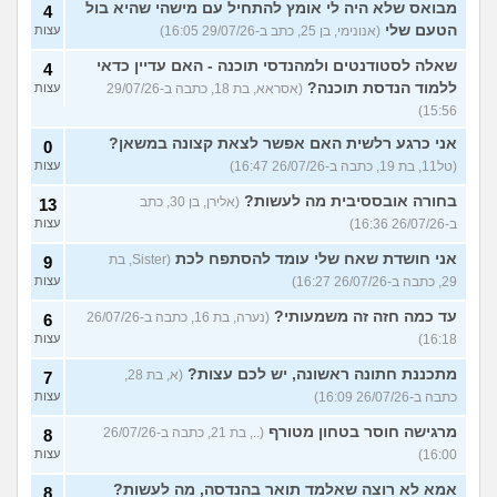
מבואס שלא היה לי אומץ להתחיל עם מישהי שהיא בול
4
הטעם שלי
(אנונימי, בן 25, כתב ב-29/07/26 16:05)
עצות
שאלה לסטודנטים ולמהנדסי תוכנה - האם עדיין כדאי
4
ללמוד הנדסת תוכנה?
(אסראא, בת 18, כתבה ב-29/07/26
עצות
15:56)
אני כרגע רלשית האם אפשר לצאת קצונה במשאן?
0
(טל11, בת 19, כתבה ב-26/07/26 16:47)
עצות
בחורה אובססיבית מה לעשות?
(אלירן, בן 30, כתב
13
ב-26/07/26 16:36)
עצות
אני חושדת שאח שלי עומד להסתפח לכת
(Sister, בת
9
29, כתבה ב-26/07/26 16:27)
עצות
עד כמה חזה זה משמעותי?
(נערה, בת 16, כתבה ב-26/07/26
6
16:18)
עצות
מתכננת חתונה ראשונה, יש לכם עצות?
(א, בת 28,
7
כתבה ב-26/07/26 16:09)
עצות
מרגישה חוסר בטחון מטורף
(.., בת 21, כתבה ב-26/07/26
8
16:00)
עצות
אמא לא רוצה שאלמד תואר בהנדסה, מה לעשות?
8