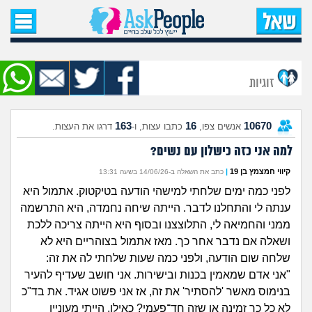
עמוד הבית
שאל שאלה
זוגיות
שאלות חדשות
163
16
10670
אנשים צפו,
כתבו עצות, ו-
דרגו את העצות.
שאלות שעוררו עניין
למה אני כזה כישלון עם נשים?
עצות חדשות
קיווי חמצמץ בן 19
|
כתב את השאלה ב-14/06/26 בשעה 13:31
לפני כמה ימים שלחתי למישהי הודעה בטיקטוק. אתמול היא
מה קורה כאן?
ענתה לי והתחלנו לדבר. הייתה שיחה נחמדה, היא התרשמה
ממני והחמיאה לי, התלוצצנו ובסוף היא הייתה צריכה ללכת
מתחם הטיפים
ושאלה אם נדבר אחר כך. מאז אתמול בצוהריים היא לא
שלחה שום הודעה, ולפני כמה שעות שלחתי לה את זה:
מדורים
"אני אדם שמאמין בכנות ובישירות. אני חושב שעדיף להעיר
בנימוס מאשר 'להסתיר' את זה, אז אני פשוט אגיד. את בד"כ
לא כל כך זמינה או שזה חד־פעמי? כאילו, הייתי מעוניין