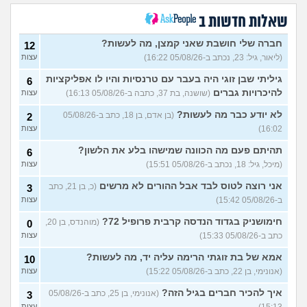
הבילויים, זה מוריד לכם?
(לחם ושעשועים, בן 36)
שאלות חדשות ב
כשרבתי עם בת הזוג שלי,
13
דחפתי אותה מתוך כעס. איך
חברה שלי חושבת שאני קמצן, מה לעשות?
עצות
12
להתמודד?
(אלכס, שם בדוי, בן
(ליאור, גיל: 23, נכתב ב-05/08/26 16:22)
עצות
40)
גיליתי שבן זוגי היה בעבר עם טרנסיות והיו לו אפליקציות
6
איך להסביר לה שאני רוצה
20
להיכרויות גברים
(שושנה, בת 37, כתבה ב-05/08/26 16:13)
עצות
להיפרד?
(עידן, בן 27)
עצות
לא יודע כבר מה לעשות?
(בן אדם, בן 18, כתב ב-05/08/26
2
בעיות ביני לבית הזוג, מה
6
לעשות?
(אנונימי, בן 24)
16:02)
עצות
עצות
לא משלמת בדייטים
תהיתם פעם מה הכוונה שמישהו בלע את הלשון?
(אלי, בן
9
6
עצות
29)
(מיכל, גיל: 18, נכתב ב-05/08/26 15:51)
עצות
יוצאת איתו היום לדייט ראשון
3
אני רוצה לטוס לבד אבל ההורים לא מרשים
(כ, בן 21, כתב
3
(אנונימית, בת 18)
עצות
ב-05/08/26 15:42)
עצות
להתחיל עם בנות בים/ הליכה
8
חימושניק בגדוד הנדסה קרבית פרופיל 72?
(מוהנדס, בן 20,
0
בטיילת או מועדון?
(רואי, בן
עצות
כתב ב-05/08/26 15:33)
עצות
26)
לוקח אותי לדייטים גרועים
אמא של בת זוגתי הרימה עליה יד, מה לעשות?
17
10
האם להמשיך?
(נטע, בת 21)
עצות
(אנונימי, בן 22, כתב ב-05/08/26 15:22)
עצות
איך להכיר חברים בגיל הזה?
עוד שאלות חדשות במדור
(אנונימי, בן 25, כתב ב-05/08/26
3
עצות