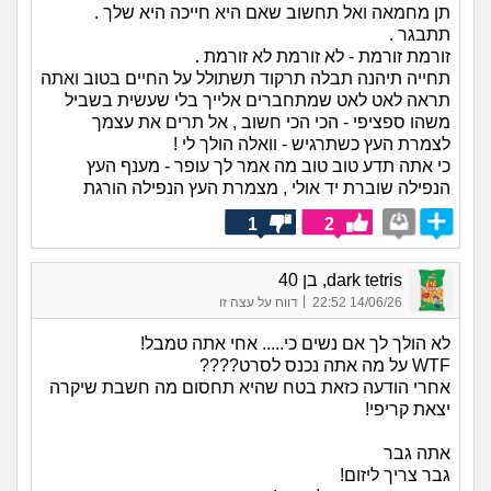
תן מחמאה ואל תחשוב שאם היא חייכה היא שלך .
תתבגר .
זורמת זורמת - לא זורמת לא זורמת .
תחייה תיהנה תבלה תרקוד תשתולל על החיים בטוב ואתה
תראה לאט לאט שמתחברים אלייך בלי שעשית בשביל
משהו ספציפי - הכי הכי חשוב , אל תרים את עצמך
לצמרת העץ כשתרגיש - וואלה הולך לי !
כי אתה תדע טוב טוב מה אמר לך עופר - מענף העץ
הנפילה שוברת יד אולי , מצמרת העץ הנפילה הורגת
1
2
dark tetris, בן 40
|
14/06/26 22:52
דווח על עצה זו
לא הולך לך אם נשים כי..... אחי אתה טמבל!
WTF על מה אתה נכנס לסרט????
אחרי הודעה כזאת בטח שהיא תחסום מה חשבת שיקרה
יצאת קריפי!
אתה גבר
גבר צריך ליזום!