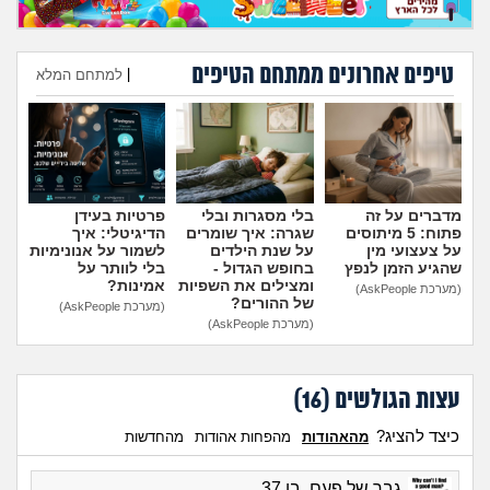
טיפים אחרונים ממתחם הטיפים
|
למתחם המלא
הוספת טיפ
מדברים על זה
בלי מסגרות ובלי
פרטיות בעידן
פתוח: 5 מיתוסים
שגרה: איך שומרים
הדיגיטלי: איך
על צעצועי מין
על שנת הילדים
לשמור על אנונימיות
שהגיע הזמן לנפץ
בחופש הגדול -
בלי לוותר על
ומצילים את השפיות
אמינות?
(מערכת AskPeople)
של ההורים?
(מערכת AskPeople)
(מערכת AskPeople)
עצות הגולשים (
16
)
כיצד להציג?
מהאהודות
מהפחות אהודות
מהחדשות
גבר של פעם, בן 37