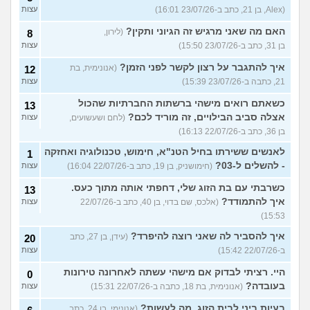
(Alex, בן 21, כתב ב-23/07/26 16:01)
עצות
האם מה שאני מרגיש זה הגיוני ותקין?
(לירון,
8
בן 31, כתב ב-23/07/26 15:50)
עצות
איך להתגבר על רצון לקשר לפני הזמן?
(אנונימית, בת
12
21, כתבה ב-23/07/26 15:39)
עצות
כשאתם רואים מישהי ברשתות החברתיות שהכול
13
אצלה סביב הבילויים, זה מוריד לכם?
(לחם ושעשועים,
עצות
בן 36, כתב ב-22/07/26 16:13)
לאנשים ששירתו בחיל הטנ"א, חימוש, טכנולוגיה ואחזקה
1
- להשלים ל-03?
(חימושניק, בן 19, כתב ב-22/07/26 16:04)
עצות
כשרבתי עם בת הזוג שלי, דחפתי אותה מתוך כעס.
13
איך להתמודד?
(אלכס, שם בדוי, בן 40, כתב ב-22/07/26
עצות
15:53)
איך להסביר לה שאני רוצה להיפרד?
(עידן, בן 27, כתב
20
ב-22/07/26 15:42)
עצות
היי. רציתי לבדוק אם מישהי עשתה לאחרונה טירונות
0
בעובדה?
(אנונימית, בת 18, כתבה ב-22/07/26 15:31)
עצות
בעיות ביני לבית הזוג, מה לעשות?
(אנונימי, בן 24, כתב