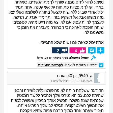
נשמע לחוץ ליחס ממנה שורף לך את הגשרים. כשאתה
באיזי, יש לך אופציות פתוחות על אש קטנה. אתה תמיד
יכול אחרי שבוע ללא שיח לשאול בחורה לשלומה ואולי יצא
מזה משהו אבל אל תשקיע בזה יותר מדי אנרגיה, תרשה
לעצמך להיות עסוק אם לא יצא מזה דייט מהיר. לפעמים
שיחה הופכת לארוכה כי הבחורה מעבירה את הזמן כי
משעמם לה.
אתה יכול לצאת עם נשים שלא התגייסו.
2
4
שואל השאלה בחר בעצה זו כעוזרת!
נכתבו
1
תגובות לעצה זו.
לקריאת התגובות
א_9540, בן 40, אורח
|
14/06/26 19:11
דווח על עצה זו
ההודעה ששלחת היתה לא פרופורציונלית לשיחה ורבע
שהיתה לכם. גם האינטרס שלך (להכיר לקשר רומנטי)
שכנראה שונה משלה, הכשיל אותך בניסיון שעשית לכפות
את המשך האינטרקציה. הגילוי לב שלך הפתיע אותה.
תזכור שאתה אחד מתוך הרבה פניות שהיא מקבלת