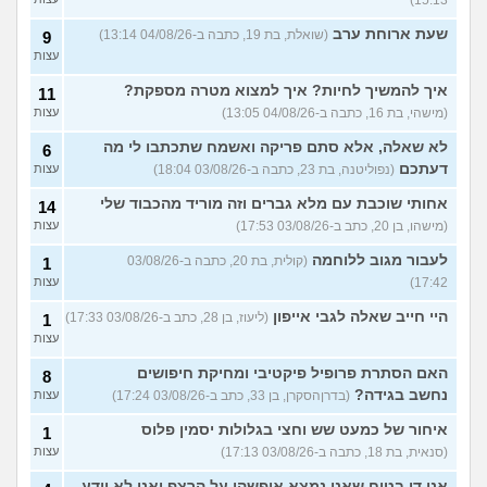
15:13)
שעת ארוחת ערב
(שואלת, בת 19, כתבה ב-04/08/26 13:14)
9
עצות
איך להמשיך לחיות? איך למצוא מטרה מספקת?
11
(מישהי, בת 16, כתבה ב-04/08/26 13:05)
עצות
לא שאלה, אלא סתם פריקה ואשמח שתכתבו לי מה
6
דעתכם
(נפוליטנה, בת 23, כתבה ב-03/08/26 18:04)
עצות
אחותי שוכבת עם מלא גברים וזה מוריד מהכבוד שלי
14
(מישהו, בן 20, כתב ב-03/08/26 17:53)
עצות
לעבור מגוב ללוחמה
(קולית, בת 20, כתבה ב-03/08/26
1
17:42)
עצות
היי חייב שאלה לגבי אייפון
(ליעוז, בן 28, כתב ב-03/08/26 17:33)
1
עצות
האם הסתרת פרופיל פיקטיבי ומחיקת חיפושים
8
נחשב בגידה?
(בדרןהסקרן, בן 33, כתב ב-03/08/26 17:24)
עצות
איחור של כמעט שש וחצי בגלולות יסמין פלוס
1
(סנאית, בת 18, כתבה ב-03/08/26 17:13)
עצות
אני די בטוח שאני נמצא איפשהו על הרצף ואני לא יודע