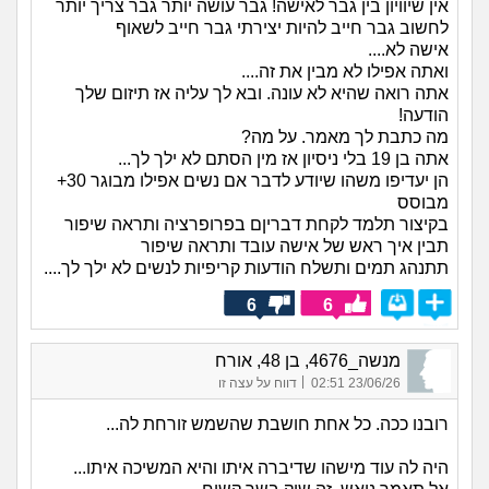
אין שיוויון בין גבר לאישה! גבר עושה יותר גבר צריך יותר
לחשוב גבר חייב להיות יצירתי גבר חייב לשאוף
אישה לא....
ואתה אפילו לא מבין את זה....
אתה רואה שהיא לא עונה. ובא לך עליה אז תיזום שלך
הודעה!
מה כתבת לך מאמר. על מה?
אתה בן 19 בלי ניסיון אז מין הסתם לא ילך לך...
הן יעדיפו משהו שיודע לדבר אם נשים אפילו מבוגר 30+
מבוסס
בקיצור תלמד לקחת דבריןם בפרופרציה ותראה שיפור
תבין איך ראש של אישה עובד ותראה שיפור
תתנהג תמים ותשלח הודעות קריפיות לנשים לא ילך לך....
6
6
מנשה_4676, בן 48, אורח
|
23/06/26 02:51
דווח על עצה זו
רובנו ככה. כל אחת חושבת שהשמש זורחת לה...
היה לה עוד מישהו שדיברה איתו והיא המשיכה איתו...