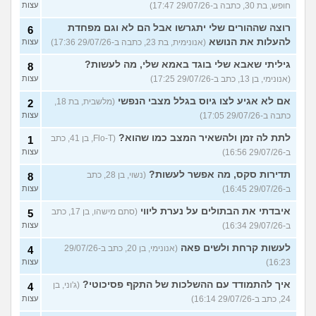
חופש, בת 30, כתבה ב-29/07/26 17:47)
עצות
רוצה שההורים שלי יתגרשו אבל הם לא וגם מפחדת
6
להעלות את הנושא
(אנונימית, בת 23, כתבה ב-29/07/26 17:36)
עצות
גיליתי שאבא שלי בוגד באמא שלי, מה לעשות?
8
(אנונימי, בן 13, כתב ב-29/07/26 17:25)
עצות
אם לא אגיע לצו גיוס בגלל מצבי הנפשי
(מלשבית, בת 18,
2
כתבה ב-29/07/26 17:05)
עצות
לתת לה זמן ולהשאיר המצב כמו שהוא?
(Flo-T, בן 41, כתב
1
ב-29/07/26 16:56)
עצות
תדירות סקס, מה אפשר לעשות?
(נשוי, בן 28, כתב
8
ב-29/07/26 16:45)
עצות
איבדתי את הבתולים על נערת ליווי
(סתם מישהו, בן 17, כתב
5
ב-29/07/26 16:34)
עצות
לעשות קרחת ולשים פאה
(אנונימי, בן 20, כתב ב-29/07/26
4
16:23)
עצות
איך להתמודד עם ההשלכות של התקף פסיכוטי?
(ג'וני, בן
4
24, כתב ב-29/07/26 16:14)
עצות