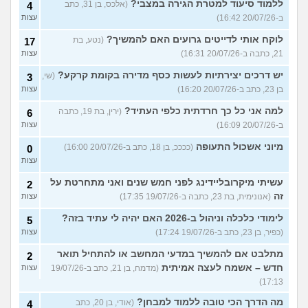
ללמוד סיעוד למטרת הגירה במצבי?
(אלכס, בן 31, כתב
4
ב-20/07/26 16:42)
עצות
לוקח אותי לדייטים גרועים האם להמשיך?
(נטע, בת
17
21, כתבה ב-20/07/26 16:31)
עצות
יש דרכים יצירתיות לעשות כסף מדירה בקומת קרקע?
(שי,
3
בן 23, כתב ב-20/07/26 16:20)
עצות
למה אני כל כך חרדתית כלפי העתיד?
(ירין, בת 19, כתבה
6
ב-20/07/26 16:09)
עצות
מיוני אשכול התעופה
(ככככ, בן 18, כתב ב-20/07/26 16:00)
0
עצות
עשיתי מיקרובליידינג לפני חמש שנים ואני מתחרטת על
2
זה
(אנונימית, בת 23, כתבה ב-19/07/26 17:35)
עצות
לימודי כלכלה וניהול ב-2026 האם יהיה לי עתיד בזה?
5
(כפיר, בן 23, כתב ב-19/07/26 17:24)
עצות
מתלבט אם להמשיך במדעי המחשב או להתחיל תואר
2
חדש – אשמח לעצה אמיתית
(מדמח, בן 21, כתב ב-19/07/26
עצות
17:13)
מה הדרך הכי טובה ללמוד למבחן?
(אודי, בן 20, כתב
4