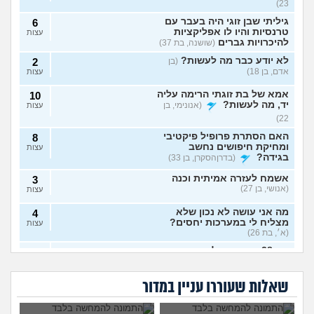
23)
גיליתי שבן זוגי היה בעבר עם
6
טרנסיות והיו לו אפליקציות
עצות
להיכרויות גברים
(שושנה, בת 37)
לא יודע כבר מה לעשות?
(בן
2
אדם, בן 18)
עצות
אמא של בת זוגתי הרימה עליה
10
יד, מה לעשות?
(אנונימי, בן
עצות
22)
האם הסתרת פרופיל פיקטיבי
8
ומחיקת חיפושים נחשב
עצות
בגידה?
(בדרןהסקרן, בן 33)
אשמח לעזרה אמיתית וכנה
3
(אנושי, בן 27)
עצות
מה אני עושה לא נכון שלא
4
מצליח לי במערכות יחסים?
עצות
(א׳, בת 26)
בת 28 ואף פעם לא הייתי
6
אבא של בעלי מסתכל
האם להתגרש בשביל
בזוגיות, האם לשקר על כך
עצות
עלי בצורה מחפיצה,
אהבה? או שזה רק
מה לעשות עם
הוא התאהב בבחורה
בדייט ראשון?
(רווקה, בת 28)
מה לעשות?
ריגוש?
העובדה שאשתי
אחרת, איך להגיב?
שאלות שעוררו עניין במדור
הרימה עליי ידיים?
אקסית מתנהגת מוזר?
(אנונימי,
3
בן 33)
עצות