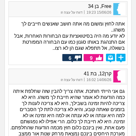
Free, בן 34
|
15/06/26 19:23
דווח על עצה זו
אתה לחוץ ומשום מה אתה חושב שאנשים חייבים לך
משהו..
לא יודע מה היה בסיטואציות עם הבחורות האחרות, אבל
אם התנהגת באותו סגנון כמו עם הבחורה המפורטת
בשאלה, אל תתפלא שגם הן לא רצו..
6
9
קרן12, בת 41
|
14/06/26 16:02
דווח על עצה זו
גם אני הייתי חותכת. אתה צריך להבין שזה שחלפת איתה
כמה הודעות לא אומר שהיא חייבת לך משהו. היא לא
צריכה להיות זמינה בשבילך, היא לא צריכה לענות לך
בזמנים שאתה קובע, והיא לא צריכה לתת לך הסברים
למה היא ענתה או לא ענתה או למה היא זמינה או לא
זמינה. היא לא חייבת לך כלום. הרי אפילו לא נפגשתם
פעם אחת, ואין בינכם כלום חוץ מכמה הודעות שהחלפתם.
מערכת היחסים בינכם נמצאת מרחק שנות אור ממצב