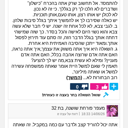
להתמסד. אל תחשוב שרק אתה בהכרח "כישלון"
ושדברים לא הלכו לך רק בגללך. כי זה לא נכון.
לא לכולן יש אותו רצון, אותו טעם,אותן תוכניות.
יש כאלה שסירבו לך או להמשיך איתך בגלל סיבות שלהן.
ב. לגבי צבא, לא לכל אחת זה ישנה. יש לי חבר שלא עשה
צבא והוא נשוי היום לאישה והכל בסדר. כך שזה שמישהי
דחתה אותך בגלל הדבר הזה, זה סתם עוד תירוץ לפסול
אותך.ומאוד ייתכן שהסיבה האמיתית היא אחרת.
ג. השאלה היא איך אתה משווק את עצמך,איך אתה נראה,
האם אתה אדם שרוצה אהבה בכלל, האם אתה אדם
מעניין? ומילא לא עשית צבא,מה יש לך להציע?
תאמין לי שאם למשל היית אומר שאתה ממשפחה עשירה
למשל או שאתה מיליונר,
רוב הבחורות לא...
(המשך)
0
3
שואל השאלה בחר בעצה זו כעוזרת!
מעפר פורחת שושנה, בת 32
|
14/06/26 18:33
דווח על עצה זו
אתה יכול להוריד קצב ולדבר עם כמה במקביל. זה שאתה