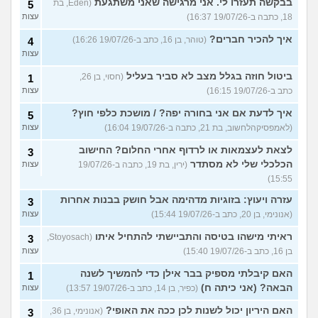
בבקשה תעזרו לי. אני מרגישה שאני משתגעת
(Eden, בת
5
18, כתבה ב-19/07/26 16:37)
עצות
איך להכיר חברים?
(טוהר, בן 16, כתב ב-19/07/26 16:26)
4
עצות
ביטול חוזה בגלל מצב לא סביר בעליל
(חסוי, בן 26,
1
כתב ב-19/07/26 16:15)
עצות
איך לדעת אם אני בחורה יפה? / מושכת כלפי חוץ?
5
(לאמפסיקהלחשוב, בת 21, כתבה ב-19/07/26 16:04)
עצות
לצאת לעצמאות או לרדוף אחרי החלום? החישוב
3
הכלכלי שלי לא מסתדר
(ירין, בת 19, כתבה ב-19/07/26
עצות
15:55)
עזרה ויעוץ: בזוגיות מדהימה אבל חושק בבנות אחרות
3
(אנונימי, בן 20, כתב ב-19/07/26 15:44)
עצות
ראיתי מישהו בטיסה והתביישתי להתחיל איתו
(Stoyosach,
3
בן 16, כתב ב-19/07/26 15:40)
עצות
האם קיבלתי מספיק בבר אילן כדי להמשיך לשנה
1
הבאה? (אני כיתה ח)
(כפיר, בן 14, כתב ב-19/07/26 13:57)
עצות
האם היריון יכול לשנות לכן ככה את האופי?
(אנונימי, בן 36,
3