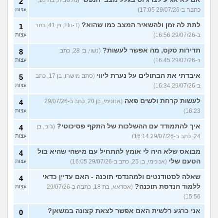
(מלשבית, בת 18,
2
כתבה ב-29/07/26 17:05)
עצות
לתת לה זמן ולהשאיר המצב כמו שהוא?
(Flo-T, בן 41, כתב
1
ב-29/07/26 16:56)
עצות
תדירות סקס, מה אפשר לעשות?
(נשוי, בן 28, כתב
8
ב-29/07/26 16:45)
עצות
איבדתי את הבתולים על נערת ליווי
(סתם מישהו, בן 17, כתב
5
ב-29/07/26 16:34)
עצות
לעשות קרחת ולשים פאה
(אנונימי, בן 20, כתב ב-29/07/26
4
16:23)
עצות
איך להתמודד עם ההשלכות של התקף פסיכוטי?
(ג'וני, בן
4
24, כתב ב-29/07/26 16:14)
עצות
מבואס שלא היה לי אומץ להתחיל עם מישהי שהיא בול
4
הטעם שלי
(אנונימי, בן 25, כתב ב-29/07/26 16:05)
עצות
שאלה לסטודנטים ולמהנדסי תוכנה - האם עדיין כדאי
4
ללמוד הנדסת תוכנה?
(אסראא, בת 18, כתבה ב-29/07/26
עצות
15:56)
אני כרגע רלשית האם אפשר לצאת קצונה במשאן?
0