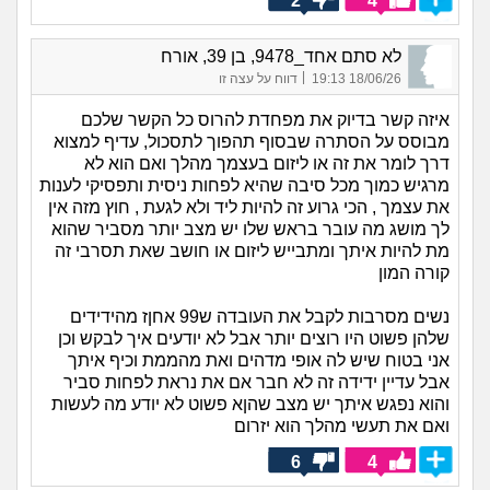
2
4
לא סתם אחד_9478, בן 39, אורח
|
18/06/26 19:13
דווח על עצה זו
איזה קשר בדיוק את מפחדת להרוס כל הקשר שלכם
מבוסס על הסתרה שבסוף תהפוך לתסכול, עדיף למצוא
דרך לומר את זה או ליזום בעצמך מהלך ואם הוא לא
מרגיש כמוך מכל סיבה שהיא לפחות ניסית ותפסיקי לענות
את עצמך , הכי גרוע זה להיות ליד ולא לגעת , חוץ מזה אין
לך מושג מה עובר בראש שלו יש מצב יותר מסביר שהוא
מת להיות איתך ומתבייש ליזום או חושב שאת תסרבי זה
קורה המון
נשים מסרבות לקבל את העובדה ש99 אחןז מהידידים
שלהן פשוט היו רוצים יותר אבל לא יודעים איך לבקש וכן
אני בטוח שיש לה אופי מדהים ואת מהממת וכיף איתך
אבל עדיין ידידה זה לא חבר אם את נראת לפחות סביר
והוא נפגש איתך יש מצב שהןא פשוט לא יודע מה לעשות
ואם את תעשי מהלך הוא יזרום
6
4