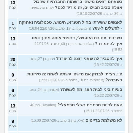
כשאתם רואים מישהי ברשתות החברתיות שהכול
13
אצלה סביב הבילויים, זה מוריד לכם?
(לחם ושעשועים,
עצות
בן 36, כתב ב-22/07/26 16:13)
לאנשים ששירתו בחיל הטנ"א, חימוש, טכנולוגיה ואחזקה
1
- להשלים ל-03?
(חימושניק, בן 19, כתב ב-22/07/26 16:04)
עצות
כשרבתי עם בת הזוג שלי, דחפתי אותה מתוך כעס.
13
איך להתמודד?
(אלכס, שם בדוי, בן 40, כתב ב-22/07/26
עצות
15:53)
איך להסביר לה שאני רוצה להיפרד?
(עידן, בן 27, כתב
20
ב-22/07/26 15:42)
עצות
היי. רציתי לבדוק אם מישהי עשתה לאחרונה טירונות
0
בעובדה?
(אנונימית, בת 18, כתבה ב-22/07/26 15:31)
עצות
בעיות ביני לבית הזוג, מה לעשות?
(אנונימי, בן 24, כתב
6
ב-22/07/26 15:22)
עצות
האם להיות חרמנית בגילי נורמאלי?
(Hayatov, בת 40,
13
כתבה ב-22/07/26 15:11)
עצות
לא משלמת בדייטים
(אלי, בן 29, כתב ב-22/07/26 15:00)
9
עצות