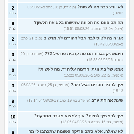
לא יודע כבר מה לעשות?
(בן אדם, בן 18, כתב ב-05/08/26
2
בעיות ביני לבית הזוג, מה
6
לעשות?
(אנונימי, בן 24)
16:02)
עצות
עצות
לא משלמת בדייטים
תהיתם פעם מה הכוונה שמישהו בלע את הלשון?
(אלי, בן
9
6
עצות
29)
(מיכל, גיל: 18, נכתב ב-05/08/26 15:51)
עצות
יוצאת איתו היום לדייט ראשון
3
אני רוצה לטוס לבד אבל ההורים לא מרשים
(כ, בן 21, כתב
2
(אנונימית, בת 18)
עצות
ב-05/08/26 15:42)
עצות
להתחיל עם בנות בים/ הליכה
8
חימושניק בגדוד הנדסה קרבית פרופיל 72?
(מוהנדס, בן 20,
0
בטיילת או מועדון?
(רואי, בן
עצות
כתב ב-05/08/26 15:33)
עצות
26)
לוקח אותי לדייטים גרועים
אמא של בת זוגתי הרימה עליה יד, מה לעשות?
17
8
האם להמשיך?
(נטע, בת 21)
עצות
(אנונימי, בן 22, כתב ב-05/08/26 15:22)
עצות
איך להכיר חברים בגיל הזה?
עוד שאלות חדשות במדור
(אנונימי, בן 25, כתב ב-05/08/26
3
15:13)
עצות
שעת ארוחת ערב
(שואלת, בת 19, כתבה ב-04/08/26 13:14)
9
עצות
איך להמשיך לחיות? איך למצוא מטרה מספקת?
10
(מישהי, בת 16, כתבה ב-04/08/26 13:05)
עצות
לא שאלה, אלא סתם פריקה ואשמח שתכתבו לי מה
6