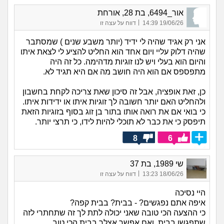
אור_6494, בת 28, אורחת
|
19/06/26 14:39
דווח על עצה זו
אני רק אגיד שהיה לי ידיד (יותר משבע שנים ) שמסתבר
שהיה דלוק עליי ויום אחד הוא החליט להציע לי לצאת איתו
והיום הוא בעלי ויש לנו זוגיות מדהימה. כל זה היה
מתפספס אם הוא היה חושב מה אם היא תגיד לא.
כן, זאת אופציה, אבל זה סיכון שאת צריכה לקחת בחשבון
ולהחליט האם יותר חשובה לך זוגיות איתו או ידידות איתו.
כי בואי אם את רואה אותו בתור בן זוג בסוף בזוגיות הזאת
תיפסק כי את כבר לא תוכלי להיות לידו, כי תרצי יותר.
8
6
שי 1989, בת 37
|
18/06/26 13:23
דווח על עצה זו
היי נסיכה
איפה אתם נפגשים? - בבית? בבית קפה?
כי ההצעה הכי טובה שאני יכולה לתת לך זה שתחתרי לזה
שתפגשו בבית, ואם אפשר אצלך בבית הכי טוב.