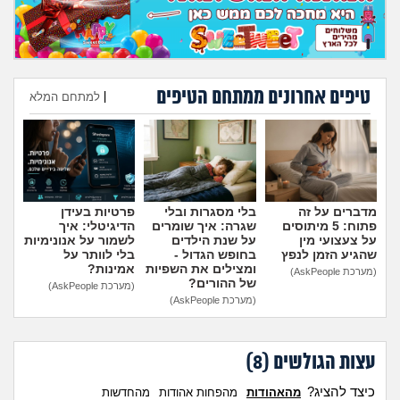
מה שעובר עליי
שומרים על הגוף
טיפים אחרונים ממתחם הטיפים
|
למתחם המלא
פיננסי וכלכלה
הוספת טיפ
בין הסדינים
חיות מחמד
מדברים על זה
בלי מסגרות ובלי
פרטיות בעידן
פתוח: 5 מיתוסים
שגרה: איך שומרים
הדיגיטלי: איך
יוקר המחיה
על צעצועי מין
על שנת הילדים
לשמור על אנונימיות
שהגיע הזמן לנפץ
בחופש הגדול -
בלי לוותר על
ומצילים את השפיות
אמינות?
(מערכת AskPeople)
גאווה
של ההורים?
(מערכת AskPeople)
(מערכת AskPeople)
עצות הגולשים (
8
)
כיצד להציג?
מהאהודות
מהפחות אהודות
מהחדשות