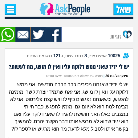
עמוד הבית
שאל שאלה
זוגיות
שאלות חדשות
121
8
10025
אנשים צפו,
כתבו עצות, ו-
דרגו את העצות.
שאלות שעוררו עניין
יש לי ידיד שאני ממש דלוקה עליו ואין לו מושג, מה לעשות?
עצות חדשות
טינקרבל בת 26
|
כתבה את השאלה ב-18/06/26 בשעה 13:00
יש לי ידיד שאנחנו מכירים כבר הרבה חודשים. אני ממש
מה קורה כאן?
דלוקה עליו ואין לו מושג. אני זאת שתמיד יוצרת קשר ומזמינה
להפגש, וכשאנחנו נפגשים כיף לנו ויש קצת פלירטוט. אני לא
מתחם הטיפים
מבינה למה הוא לא יוזם גם ומזמין להפגש. כבר הייתי
במצבים כאלה ואני חוששת להגיד לו שאני דלוקה עליו ואם
מדורים
הוא יגיד שהוא לא מרגיש אותו דבר הקשר יהרס. להמשיך
בקשר איתו ולסבול מלא לדעת מה הוא מרגיש או לספר לו?