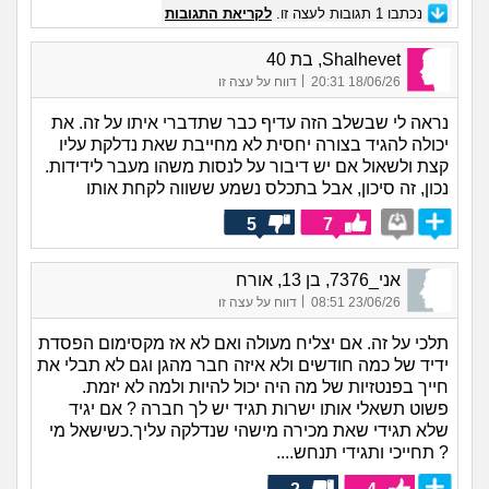
נכתבו
1
תגובות לעצה זו.
לקריאת התגובות
Shalhevet, בת 40
|
18/06/26 20:31
דווח על עצה זו
נראה לי שבשלב הזה עדיף כבר שתדברי איתו על זה. את
יכולה להגיד בצורה יחסית לא מחייבת שאת נדלקת עליו
קצת ולשאול אם יש דיבור על לנסות משהו מעבר לידידות.
נכון, זה סיכון, אבל בתכלס נשמע ששווה לקחת אותו
5
7
אני_7376, בן 13, אורח
|
23/06/26 08:51
דווח על עצה זו
תלכי על זה. אם יצליח מעולה ואם לא אז מקסימום הפסדת
ידיד של כמה חודשים ולא איזה חבר מהגן וגם לא תבלי את
חייך בפנטזיות של מה היה יכול להיות ולמה לא יזמת.
פשוט תשאלי אותו ישרות תגיד יש לך חברה ? אם יגיד
שלא תגידי שאת מכירה מישהי שנדלקה עליך.כשישאל מי
? תחייכי ותגידי תנחש....