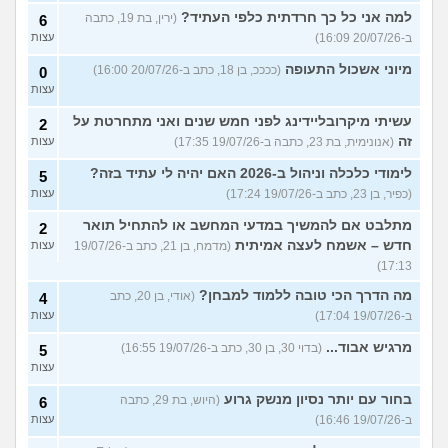
למה אני כל כך חרדתית כלפי העתיד?
(ירין, בת 19, כתבה
6
ב-20/07/26 16:09)
עצות
מיוני אשכול התעופה
(ככככ, בן 18, כתב ב-20/07/26 16:00)
0
עצות
עשיתי מיקרובליידינג לפני חמש שנים ואני מתחרטת על
2
זה
(אנונימית, בת 23, כתבה ב-19/07/26 17:35)
עצות
לימודי כלכלה וניהול ב-2026 האם יהיה לי עתיד בזה?
5
(כפיר, בן 23, כתב ב-19/07/26 17:24)
עצות
מתלבט אם להמשיך במדעי המחשב או להתחיל תואר
2
חדש – אשמח לעצה אמיתית
(מדמח, בן 21, כתב ב-19/07/26
עצות
17:13)
מה הדרך הכי טובה ללמוד למבחן?
(אודי, בן 20, כתב
4
ב-19/07/26 17:04)
עצות
מרגיש אבוד...
(בדוי 30, בן 30, כתב ב-19/07/26 16:55)
5
עצות
בחור עם יותר נסיון מנשק גרוע
(היוש, בת 29, כתבה
6
ב-19/07/26 16:46)
עצות