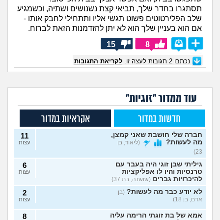
תסתגרו בחדר שלך, תביאי קצת נשנושים ושתיה, וכשמגיע
שלב הפלירטוטים פשוט תגשי אליו ותתחילי לחבק אותו -
אם הוא בעניין שלך הוא לא יתן להזדמנות הזאת לברוח.
15
8
נכתבו
2
תגובות לעצה זו.
לקריאת התגובות
עוד ממדור "זוגיות"
חדשות במדור
אקראיות במדור
חברה שלי חושבת שאני קמצן,
11
מה לעשות?
(ליאור, בן
עצות
23)
גיליתי שבן זוגי היה בעבר עם
6
טרנסיות והיו לו אפליקציות
עצות
להיכרויות גברים
(שושנה, בת 37)
לא יודע כבר מה לעשות?
(בן
2
אדם, בן 18)
עצות
אמא של בת זוגתי הרימה עליה
8