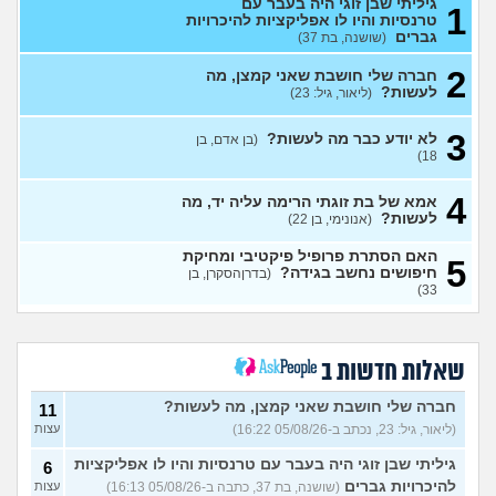
גיליתי שבן זוגי היה בעבר עם
1
טרנסיות והיו לו אפליקציות להיכרויות
מבואס שלא היה לי אומץ
4
גברים
(שושנה, בת 37)
להתחיל עם מישהי שהיא בול
עצות
הטעם שלי
(אנונימי, בן 25)
2
חברה שלי חושבת שאני קמצן, מה
לעשות?
(ליאור, גיל: 23)
בחורה אובססיבית מה לעשות?
13
(אלירן, בן 30)
עצות
3
לא יודע כבר מה לעשות?
(בן אדם, בן
מתכננת חתונה ראשונה, יש
7
18)
לכם עצות?
(א, בת 28)
עצות
4
האם מה שאני מרגיש זה הגיוני
אמא של בת זוגתי הרימה עליה יד, מה
8
ותקין?
לעשות?
(לירון, בן 31)
(אנונימי, בן 22)
עצות
איך להתגבר על רצון לקשר
12
האם הסתרת פרופיל פיקטיבי ומחיקת
5
לפני הזמן?
(אנונימית, בת 21)
חיפושים נחשב בגידה?
עצות
(בדרןהסקרן, בן
33)
כשאתם רואים מישהי ברשתות
13
החברתיות שהכול אצלה סביב
עצות
הבילויים, זה מוריד לכם?
(לחם ושעשועים, בן 36)
שאלות חדשות ב
כשרבתי עם בת הזוג שלי,
13
דחפתי אותה מתוך כעס. איך
חברה שלי חושבת שאני קמצן, מה לעשות?
עצות
11
להתמודד?
(אלכס, שם בדוי, בן
(ליאור, גיל: 23, נכתב ב-05/08/26 16:22)
עצות
40)
גיליתי שבן זוגי היה בעבר עם טרנסיות והיו לו אפליקציות
6
איך להסביר לה שאני רוצה
20
להיכרויות גברים
(שושנה, בת 37, כתבה ב-05/08/26 16:13)
עצות
להיפרד?
(עידן, בן 27)
עצות