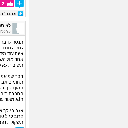
2
נכתבו
1
תגו
לא סתם אחד_
06/26 06:16
להזין להם כ
איזה עוד מי
אחד מול השנ
תשובות לא פ
דבר שני אני 
תחומים אבל 
המון כסף בענ
החברתית הרב
הa.i מאוד עוזר אבל אתה חייב להיות חרוץ ולא בטטה
אגב בגילך א
תשקול...
(המ