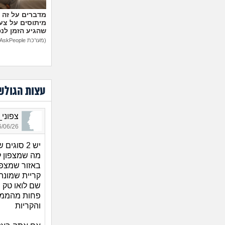
מיתוסים על צעצ
שהגיע הזמן לנ
(מערכת AskPeople)
עצות הגולש
צפוני_8434, בן 34, או
06/26 12:30
יש 2 סוגים של צפון
מה שמצפון ל
באזור שמצפון
קריית שמונה 
שם לואו טק מ
פחות מהממוצ
והקריות