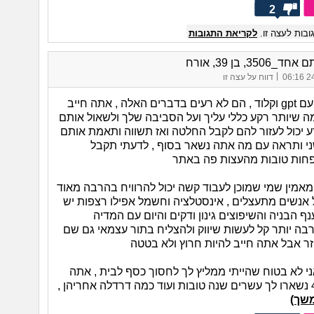
2
בות לעצה זו.
לקריאת התגובות
3506, בן 39, אורח
|
24/
דווח על עצה זו
תנסה לדבר עם gpt וקלוד , הם לא רעים בדברים האלה , אתה חייב
מה שיותר רקע כללי עליך ועל הסביבה שלך ולשאול אותם
דע יכול לעזור להם לקבל החלטה ואז תשווה ותאמת אותם
י ותראה עם מה אתה נשאר בסוף , לדעתי תקבל
חות טובות מהעצות פה באתר
מאמין שמי שמוכן לעבוד קשה יכול להרוויח בהרבה מאוד
אנשים מתעצלים , אינסטלציה וחשמל אפילו רצפות יש
ף הבניה והשיפוצים גינון ודקים והיום עם המדיה
ה יותר קל לעשות שיווק ולהצליח בתור עצמאי גם שם
ני לא בטוח שהייתי ממליץ לך לחסוך כסף לבית , אתה
קרוב לגיל 40 נשארו לך עשרים שנה טובות ועוד כמה דרדלה אחריהן ,
שך)