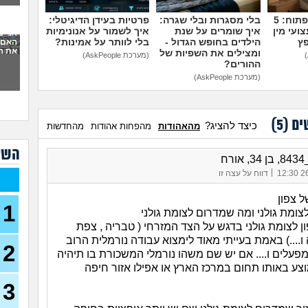
סוצי
מדברים על זה פתוח: 5
בלי מסגרות ובלי שגרה:
פרטיות בעידן הדיגיטלי:
(סטודנ
ועי מין
איך שומרים על שנת
איך לשמור על אנונימיות
אני 
האם 
פץ
הילדים בחופש הגדול -
בלי לוותר על אמינות?
עצמ
את ה
ומצילים את השפיות של
(מערכת AskPeople)
ההורים?
עבוד
(מערכת AskPeople)
תורי
23)
מכינ
ים (
5
)
כיצד להציג?
מהאהודות
מהפחות אהודות
מהחדשות
עבוד
השא
תורי
רח
22)
|
26/
דווח על עצה זו
בת 26 מרגישה אבודה
26)
1
צומת גולני ומה שמדרום לצומת גולני
קרי
(מתעני
 לצומת גולני בדגש על הצד המזרחי ( טבריה , צפת
ו....) באמת בעייתי מאוד לימצוא עבודה נורמלית הרוב
2
מחפ
פעלים ו.... אם יש שם משהו נורמלי המשכורת בו תיהיה
למר
לרופ
ע באותו תחום במרכז הארץ או אפילו אזור חיפה
(מרפא
3
במה