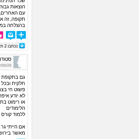
שכר המינימו
הוצאות גבוה
עם האחרים, 
תקופה, זה א
בהצלחה במה
נכתבו
2
תגו
סטודנט_1408, בן 
06/26 14:51
גם בתקופת לי
חלקית ובכל 
פשוט חי בצמ
לא יודע איפ
או רימוט בת
הלימודים
ללמוד קורס 
אם הייתי גר 
מאשר בירוש