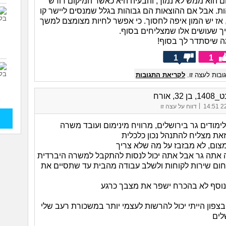
ם הוא ממש לא נמוך, והבעיה היא כאשר המיקום דורש
ות. אבל אם ההוצאות הם גבוהות בגלל שמנסים ליישר קו
אז יש המון איפה לחסוך. כי אפשר לחיות מצומצם למשך
יך שעושים אלו שמצליחים בסוף.
 שיסתדר לך בסוף!
1
1
בות לעצה זו.
לקריאת התגובות
32, אורח
|
22/
דווח על עצה זו
מודים גר בירושלים, מרוויח מינימום ועובד משרה
זאת מצליח להתנהל נכון כלכלית
צום, לא מבזבז על מה שלא צריך
ה אתה גר אבל אתה יכול לנסות להתקבל למשרה היברדית
חום שירות לקוחות ולשלב עבודה מהבית עד שתסיים את
נוסף לא בהכרח ישפר את מצבך כרגע
בצפון הייתי יכול להרשות לעצמי יותר במשכורת רעב שלי
לים