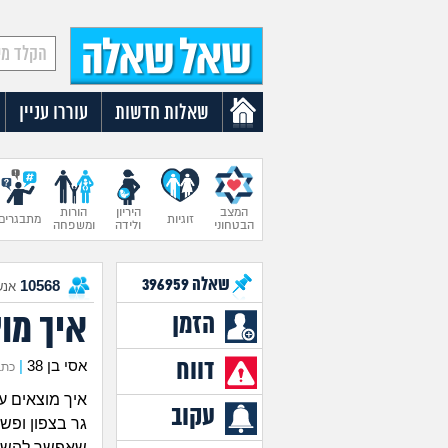
שאלות חדשות
עוררו עניין
המצב
היריון
הורות
זוגיות
מתבגרים
הבטחוני
ולידה
ומשפחה
שאלה
396959
10568
אנש
איך מו
הזמן
דווח
אסי בן 38
|
כתב את
איך מוצאים ע
עקוב
גר בצפון ופש
שאפשר להשכיר