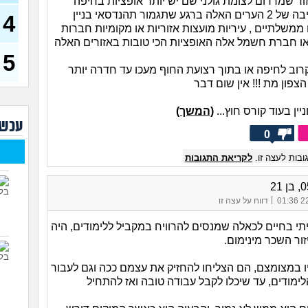
ר שמדרום לצומת גולני שם יש יותר אופציות בחיפה
עפולה והסביבה של 2 הערים האלה ברגע שתגמור תהנדסאי בניין
4
שחו
משלתיים , עיריות מועצות אזוריות או מקומיות חברות
זמנ
ולהש
או חברת חשמל אלה האופציות הכי טובות באזורים האלה
עבו
5
(סטודנ
רוב לחיפה או בתוך רצועת החוף מעכו עד חדרה יותר
איך 
צפון מת !!! אין שום דבר
(אסי, ב
ין בעוד קורס חוץ...
(המשך)
האם
עכשי
קוס
0
מסי
בות לעצה זו.
לקריאת התגובות
יודע
בת 23)
שאל
חשב
|
22/
דווח על עצה זו
איך
תי בחיים לכאלה שמנסים להרוויח במקביל ללימודים, היה
התע
ור השכר מינימום.
איך 
(אנוני
 במצומצם, הם הצליחו להחזיק את עצמם ככה וגם לעבור
ימודים, עד שיכלו לקבל עבודה טובה ואז להתחיל