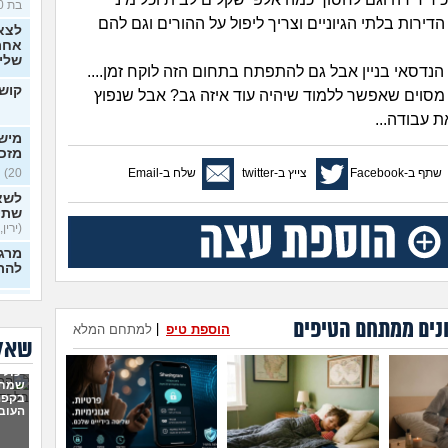
בת 30)
דירות בלתי הגיוניים וצריך ליפול על ההורים וגם להם
לצא
אחרי
שלי
הנדסאי בניין אבל גם להתפתח בתחום הזה לוקח זמן....
קושי
 מסוים שאפשר ללמוד שיהיה עוד איזה גב? אבל שנפוץ
 עבודה...
מישה
מזכ
שתף ב-Facebook
צייץ ב-twitter
שלח ב-Email
20)
לשא
שתי
(ירין, 
מרגי
להת
איך
כפות
נים ממתחם הטיפים
הוספת טיפ
|
למתחם המלא
בלי 
שאלו
20)
יכולי
ניסי
שמתי
לעב
בקפה
מרגי
העוב
22)
הכש