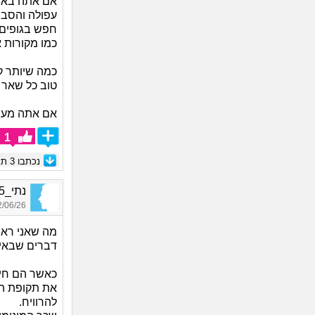
אם אתה באזו
חפש בגופים מ
כמו מקורות 
כמה שיותר ק
טוב כל שאר ה
אם אתה מעוני
1
נכתבו
3
תגו
נתי_05, בן 21
06/26 01:36
מה שאני ראי
דברים שבאיז
כאשר הם חיו
את תקופת הל
להרוויח.