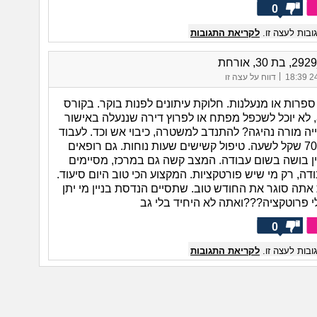
0
בות לעצה זו.
לקריאת התגובות
|
24/
דווח על עצה זו
פרות או מנעלנות. חלוקת עיתונים לפנות בוקר. בקורס
מנעלנות הai, לא יוכל לשכפל מפתח או לפרוץ דירה שננעלה באישור
ה מורה נהיגה? להתנדב למשטרה, כיבוי אש וכד. לעבוד
בנקיון בתים 70 שקל לשעה. טיפול קשישים שעות נוחות. גם רופאים
ן בושה בשום עבודה. המצב קשה גם במרכז, מסיימים
ודה, רק מי שיש פורטקציות. המקצוע הכי טוב היום סיעוד.
תה סוגר את החודש טוב. שתסיים הנדסת בניין מי יתן
י פרוטקציה???ואתה לא היחיד בלי גב
0
בות לעצה זו.
לקריאת התגובות