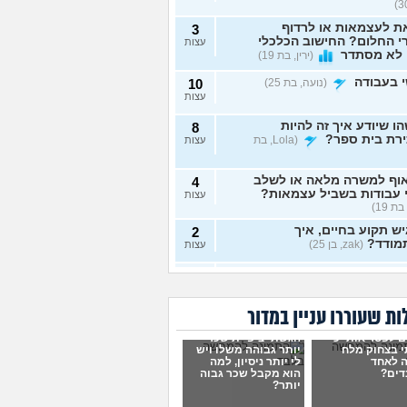
ת לעצמאות או לרדוף
3
 החלום? החישוב הכלכלי
עצות
 לא מסתדר
(ירין, בת 19)
 בעבודה
(נועה, בת 25)
10
עצות
ו שיודע איך זה להיות
8
ירת בית ספר?
(Lola, בת
עצות
וף למשרה מלאה או לשלב
4
 עבודות בשביל עצמאות?
עצות
בת 19)
ש תקוע בחיים, איך
2
מודד?
(zak, בן 25)
עצות
 לעשות כסף מתמונות של
7
 רגליים בצורה אנונימית
עצות
שיגלו אותי?
(אליס, בת
ת שעוררו עניין במדור
ם לפטר אותי כי
הגשתי ציפיית שכר
תי כמעט הכול בקשר
4
 בצחוק מלח
יותר גבוהה משלו ויש
ודה סלאש לימודים
עצות
 לאחד
לי יותר ניסיון, למה
שה שאין עתיד
(אנונימית, בת
דים?
הוא מקבל שכר גבוה
יותר?
רה מעשית לעבודה