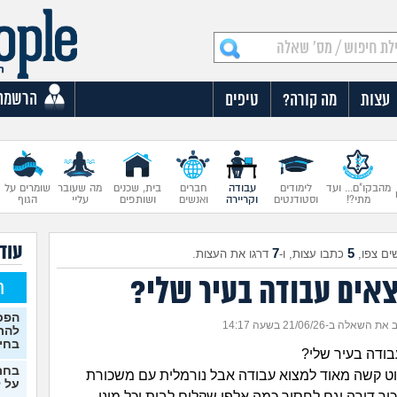
הרשמה
עצות
מה קורה?
טיפים
מהבקו"ם... ועד
לימודים
עבודה
חברים
בית, שכנים
מה שעובר
שומרים על
מתי?!
וסטודנטים
וקריירה
ואנשים
ושותפים
עליי
הגוף
עוד 
7
5
ים צפו,
כתבו עצות, ו-
דרגו את העצות.
צאים עבודה בעיר שלי?
ח
הפכת
 השאלה ב-21/06/26 בשעה 14:17
להת
בחי
בודה בעיר שלי?
בחר
וט קשה מאוד למצוא עבודה אבל נורמלית עם משכורת
על ל
 דירה וגם לחסוך כמה אלפי שקלים לבית וכל מיני