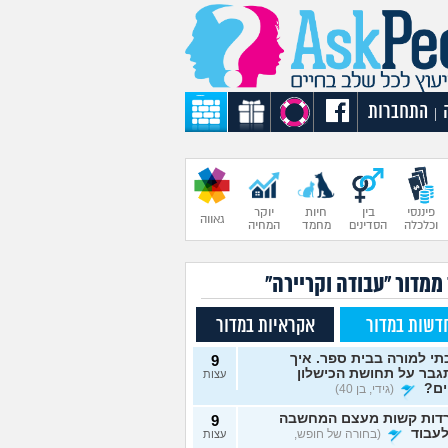
התחברות
|
פיננסי
בין
חיות
יוקר
גאווה
וכלכלה
הסדינים
מחמד
המחיה
ממדור "עבודה וקריירה"
דשות במדור
אקראיות במדור
י למורה בבית ספר. איך
9
גבר על תחושת הכישלון
עצות
ים?
(גידי, בן 40)
דות קשות מעצם המחשבה
9
עבוד
(בחורה של חופש,
עצות