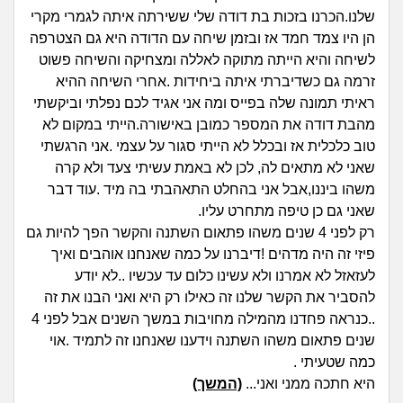
זוגיות
חיפוש שאלות
שלנו.הכרנו בזכות בת דודה שלי ששירתה איתה לגמרי מקרי
|
הן היו צמד חמד אז ובזמן שיחה עם הדודה היא גם הצטרפה
היריון ולידה
הרשמה
התחברות
לשיחה והיא הייתה מתוקה לאללה ומצחיקה והשיחה פשוט
זרמה גם כשדיברתי איתה ביחידות .אחרי השיחה ההיא
הורות ומשפחה
ראיתי תמונה שלה בפייס ומה אני אגיד לכם נפלתי וביקשתי
מהבת דודה את המספר כמובן באישורה.הייתי במקום לא
מתבגרים
טוב כלכלית אז ובכלל לא הייתי סגור על עצמי .אני הרגשתי
שאני לא מתאים לה, לכן לא באמת עשיתי צעד ולא קרה
מהבקו"ם... ועד מתי?!
משהו ביננו,אבל אני בהחלט התאהבתי בה מיד .עוד דבר
שאני גם כן טיפה מתחרט עליו.
לימודים וסטודנטים
רק לפני 4 שנים משהו פתאום השתנה והקשר הפך להיות גם
פיזי זה היה מדהים !דיברנו על כמה שאנחנו אוהבים ואיך
עבודה וקריירה
לעזאזל לא אמרנו ולא עשינו כלום עד עכשיו ..לא יודע
להסביר את הקשר שלנו זה כאילו רק היא ואני הבנו את זה
חברים ואנשים
..כנראה פחדנו מהמילה מחויבות במשך השנים אבל לפני 4
שנים פתאום משהו השתנה וידענו שאנחנו זה לתמיד .אוי
כמה שטעיתי .
בית, שכנים ושותפים
היא חתכה ממני ואני...
(המשך)