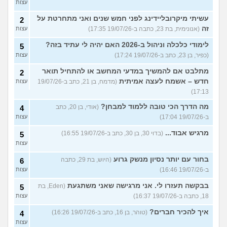
עצות
עשיתי מיקרובליידינג לפני חמש שנים ואני מתחרטת על
2
זה
(אנונימית, בת 23, כתבה ב-19/07/26 17:35)
עצות
לימודי כלכלה וניהול ב-2026 האם יהיה לי עתיד בזה?
5
(כפיר, בן 23, כתב ב-19/07/26 17:24)
עצות
מתלבט אם להמשיך במדעי המחשב או להתחיל תואר
2
חדש – אשמח לעצה אמיתית
(מדמח, בן 21, כתב ב-19/07/26
עצות
17:13)
מה הדרך הכי טובה ללמוד למבחן?
(אודי, בן 20, כתב
4
ב-19/07/26 17:04)
עצות
מרגיש אבוד...
(בדוי 30, בן 30, כתב ב-19/07/26 16:55)
5
עצות
בחור עם יותר נסיון מנשק גרוע
(היוש, בת 29, כתבה
6
ב-19/07/26 16:46)
עצות
בבקשה תעזרו לי. אני מרגישה שאני משתגעת
(Eden, בת
5
18, כתבה ב-19/07/26 16:37)
עצות
איך להכיר חברים?
(טוהר, בן 16, כתב ב-19/07/26 16:26)
4
עצות