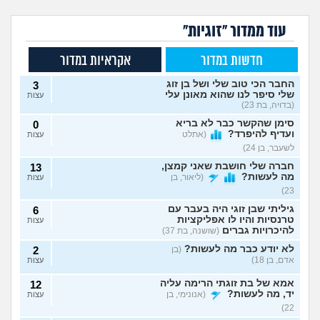
עוד ממדור "זוגיות"
חדשות במדור
אקראיות במדור
החבר הכי טוב שלי ושל בן זוג
3
שלי סיפר לנו שהוא מאונן עלי
עצות
(בדויה, בת 23)
סימן שהקשר כבר לא בריא
0
ועדיף להיפרד?
(אתלט
עצות
לשעבר, בן 24)
חברה שלי חושבת שאני קמצן,
13
מה לעשות?
(ליאור, בן
עצות
23)
גיליתי שבן זוגי היה בעבר עם
6
טרנסיות והיו לו אפליקציות
עצות
להיכרויות גברים
(שושנה, בת 37)
לא יודע כבר מה לעשות?
(בן
2
אדם, בן 18)
עצות
אמא של בת זוגתי הרימה עליה
12
יד, מה לעשות?
(אנונימי, בן
עצות
22)