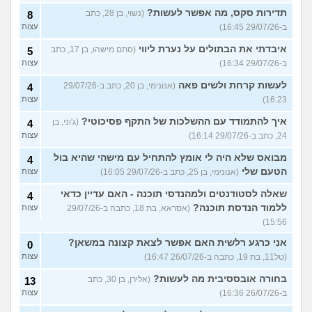
תדירות סקס, מה אפשר לעשות?
(נשוי, בן 28, כתב
8
ב-29/07/26 16:45)
עצות
איבדתי את הבתולים על נערת ליווי
(סתם מישהו, בן 17, כתב
5
ב-29/07/26 16:34)
עצות
לעשות קרחת ולשים פאה
(אנונימי, בן 20, כתב ב-29/07/26
4
16:23)
עצות
איך להתמודד עם ההשלכות של התקף פסיכוטי?
(ג'וני, בן
4
24, כתב ב-29/07/26 16:14)
עצות
מבואס שלא היה לי אומץ להתחיל עם מישהי שהיא בול
4
הטעם שלי
(אנונימי, בן 25, כתב ב-29/07/26 16:05)
עצות
שאלה לסטודנטים ולמהנדסי תוכנה - האם עדיין כדאי
4
ללמוד הנדסת תוכנה?
(אסראא, בת 18, כתבה ב-29/07/26
עצות
15:56)
אני כרגע רלשית האם אפשר לצאת קצונה במשאן?
0
(טל11, בת 19, כתבה ב-26/07/26 16:47)
עצות
בחורה אובססיבית מה לעשות?
(אלירן, בן 30, כתב
13
ב-26/07/26 16:36)
עצות