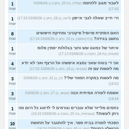
לעבור מגוב ללוחמה
(קולית, בת 20, כתבה ב-03/08/26
1
17:42)
עצות
היי חייב שאלה לגבי אייפון
(ליעוז, בן 28, כתב ב-03/08/26 17:33)
1
עצות
האם הסתרת פרופיל פיקטיבי ומחיקת חיפושים
8
נחשב בגידה?
(בדרןהסקרן, בן 33, כתב ב-03/08/26 17:24)
עצות
איחור של כמעט שש וחצי בגלולות יסמין פלוס
1
(סנאית, בת 18, כתבה ב-03/08/26 17:13)
עצות
אני די בטוח שאני נמצא איפשהו על הרצף ואני לא יודע
4
מה לעשות עם זה
(אנונימי, בן 18, כתב ב-03/08/26 17:02)
עצות
מה לעשות במקרה המוזר שלי?
(דן, בן 42, כתב ב-03/08/26
3
16:53)
עצות
אשמח לעזרה אמיתית וכנה
(אנושי, בן 27, כתב ב-03/08/26
3
16:44)
עצות
כתמים מלייזר שלא עוברים וגורמים לי לדאוג כל היום מה
1
ניתן לעשות?
(אנונימית, בת 25, כתבה ב-03/08/26 16:33)
עצות
הפכתי למורה בבית ספר. איך להתגבר על תחושת
10
הכישלון בחיים?
(גידי, בן 40, כתב ב-03/08/26 16:24)
עצות