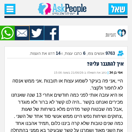
עמוד הבית
שאל שאלה
זוגיות
שאלות חדשות
14
6
9763
אנשים צפו,
כתבו עצות, ו-
דרגו את העצות.
שאלות שעוררו עניין
איך להתגבר עליה?
עצות חדשות
אפי בן 34
|
כתב את השאלה ב-21/06/26 בשעה 15:06
היי ,אני פה בעיקר לשמוע עצות או תובנות .אני ממש אנסה
מה קורה כאן?
לא לחפור ולקצר.
אז היא עזבה אותי לפני כמה חודשים אחרי 13 שנה שאנחנו
מתחם הטיפים
מכירים ואנחנו בקשר ..היה לנו קשר לא ברור ולא מוגדר
,אבל מה שבטוח קשר מדהים מלא בשיחות של שעות
מדורים
,צחוקים ושיחות נפש היינו ממש אנשי סוד אחד של השני .
כמה שנים טובות שלא קרה ביננו כלום ,תמיד אהבנו אחד
את השני מאוד ושמרנו על קשר שבעיקר בא ממני בהתחלה