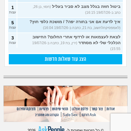
ביטול חוזה בגלל מצב לא סביר בעליל
(חסוי, בן 26,
1
כתב ב-19/07/26 16:15)
עצות
איך לדעת אם אני בחורה יפה? / מושכת כלפי חוץ?
5
(לאמפסיקהלחשוב, בת 21, כתבה ב-19/07/26 16:04)
עצות
לצאת לעצמאות או לרדוף אחרי החלום? החישוב
3
הכלכלי שלי לא מסתדר
(ירין, בת 19, כתבה ב-19/07/26
עצות
15:55)
הצג עוד שאלות חדשות
אודות
|
צור קשר
|
פרסם אצלנו
|
תנאי שימוש
|
פרטיות
|
מצוקה וחירום
|
|
Ask דורקס
Safe Sex
הקורנה ומה שמסביב
© כל הזכויות שמורות ל-
2026