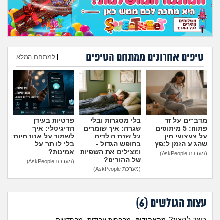
טיפים אחרונים ממתחם הטיפים
|
למתחם המלא
הוספת טיפ
מדברים על זה
בלי מסגרות ובלי
פרטיות בעידן
פתוח: 5 מיתוסים
שגרה: איך שומרים
הדיגיטלי: איך
על צעצועי מין
על שנת הילדים
לשמור על אנונימיות
שהגיע הזמן לנפץ
בחופש הגדול -
בלי לוותר על
ומצילים את השפיות
אמינות?
(מערכת AskPeople)
של ההורים?
(מערכת AskPeople)
(מערכת AskPeople)
עצות הגולשים (
6
)
כיצד להציג?
מהאהודות
מהפחות אהודות
מהחדשות