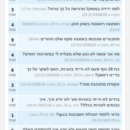
למה ירידה במשקל מרגישה כל כך נורא?
(אנונימית, בת 17,
3
כתבה ב-03/08/26 16:15)
עצות
השקעה ראשונה בשוק ההון
(שירה, בת 18, כתבה ב-03/08/26
4
16:04)
עצות
מתבגרים שנכנסו באמצע סקס שלנו ההורים
(שלי88,
9
בת 40, כתבה ב-03/08/26 15:53)
עצות
מה אני עושה לא נכון שלא מצליח לי במערכות יחסים?
4
(א׳, בת 26, כתבה ב-03/08/26 15:44)
עצות
בת 28 ואף פעם לא הייתי בזוגיות, האם לשקר על כך
6
בדייט ראשון?
(רווקה, בת 28, כתבה ב-03/08/26 15:23)
עצות
אקסית מתנהגת מוזר?
(אנונימי, בן 33, כתב ב-03/08/26 15:14)
3
עצות
בחיים לא הייתי בזוגיות ואני לא יודע איך. איך
7
נכנסים לזוגיות בכלל?
(דור, בן 25, כתב ב-29/07/26 18:43)
עצות
כדאי ללמוד הנהלת חשבונות בipc?
(lili, בת 25, כתבה
1
ב-29/07/26 18:34)
עצות
עובר תקופה קשה מיואש ולא יודע איך להיתקדם האלה