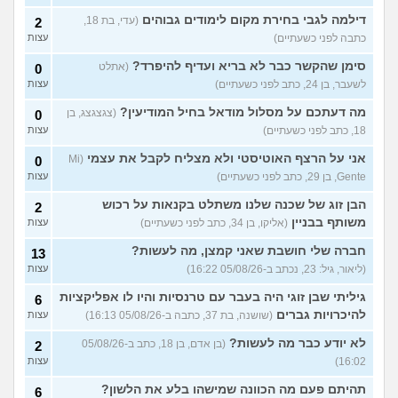
לעשות?
(אנונימי, בן 24)
עצות
דילמה לגבי בחירת מקום לימודים גבוהים
(עדי, בת 18,
2
לא משלמת בדייטים
(אלי, בן
9
כתבה לפני כשעתיים)
עצות
עצות
29)
סימן שהקשר כבר לא בריא ועדיף להיפרד?
(אתלט
0
יוצאת איתו היום לדייט ראשון
3
לשעבר, בן 24, כתב לפני כשעתיים)
עצות
(אנונימית, בת 18)
עצות
מה דעתכם על מסלול מודאל בחיל המודיעין?
(צגצגצג, בן
0
עוד שאלות חדשות במדור
18, כתב לפני כשעתיים)
עצות
אני על הרצף האוטיסטי ולא מצליח לקבל את עצמי
(Mi
0
Gente, בן 29, כתב לפני כשעתיים)
עצות
הבן זוג של שכנה שלנו משתלט בקנאות על רכוש
2
משותף בבניין
(אליקו, בן 34, כתב לפני כשעתיים)
עצות
חברה שלי חושבת שאני קמצן, מה לעשות?
13
(ליאור, גיל: 23, נכתב ב-05/08/26 16:22)
עצות
גיליתי שבן זוגי היה בעבר עם טרנסיות והיו לו אפליקציות
6
להיכרויות גברים
(שושנה, בת 37, כתבה ב-05/08/26 16:13)
עצות
לא יודע כבר מה לעשות?
(בן אדם, בן 18, כתב ב-05/08/26
2
16:02)
עצות
תהיתם פעם מה הכוונה שמישהו בלע את הלשון?
6