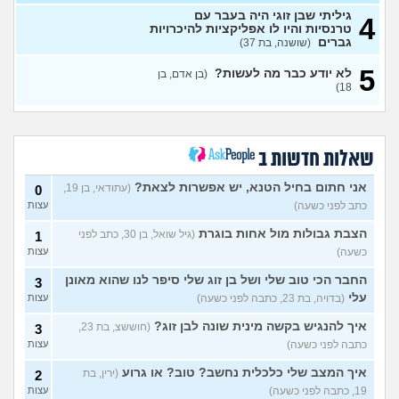
להתחיל עם מישהי שהיא בול
עצות
הטעם שלי
גיליתי שבן זוגי היה בעבר עם
(אנונימי, בן 25)
4
טרנסיות והיו לו אפליקציות להיכרויות
בחורה אובססיבית מה לעשות?
13
גברים
(שושנה, בת 37)
(אלירן, בן 30)
עצות
5
לא יודע כבר מה לעשות?
(בן אדם, בן
מתכננת חתונה ראשונה, יש
7
18)
לכם עצות?
(א, בת 28)
עצות
האם מה שאני מרגיש זה הגיוני
8
ותקין?
(לירון, בן 31)
עצות
שאלות חדשות ב
איך להתגבר על רצון לקשר
12
לפני הזמן?
(אנונימית, בת 21)
עצות
אני חתום בחיל הטנא, יש אפשרות לצאת?
(עתודאי, בן 19,
0
כתב לפני כשעה)
עצות
כשאתם רואים מישהי ברשתות
13
החברתיות שהכול אצלה סביב
עצות
הצבת גבולות מול אחות בוגרת
(גיל שואל, בן 30, כתב לפני
1
הבילויים, זה מוריד לכם?
כשעה)
עצות
(לחם ושעשועים, בן 36)
כשרבתי עם בת הזוג שלי,
13
החבר הכי טוב שלי ושל בן זוג שלי סיפר לנו שהוא מאונן
3
דחפתי אותה מתוך כעס. איך
עצות
עלי
(בדויה, בת 23, כתבה לפני כשעה)
עצות
להתמודד?
(אלכס, שם בדוי, בן
40)
איך להנגיש בקשה מינית שונה לבן זוג?
(חוששצ, בת 23,
3
איך להסביר לה שאני רוצה
20
כתבה לפני כשעה)
עצות
להיפרד?
(עידן, בן 27)
עצות
איך המצב שלי כלכלית נחשב? טוב? או גרוע
(ירין, בת
2
בעיות ביני לבית הזוג, מה
6
19, כתבה לפני כשעה)
עצות