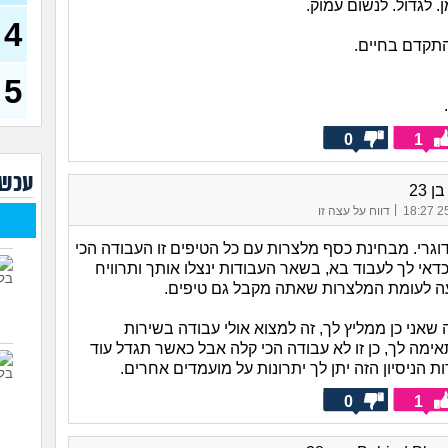
 לגדול. לנשום עמוק.
4
שחו
זמנ
התקדם בחיים.
ולהש
עבו
5
(סטודנ
איך 
(אסי, ב
0
1
האם
עכשי
קוס
 23
|
25/
דווח על עצה זו
מסי
יודע
בת 23)
דוגרי. מבחינת כסף מלצרות עם כל הטיפים זו העבודה הכי
י לך לעבוד בא, בשאר העבודות ינצלו אותך ותרוויח
שאל
חשב
איך
שאני כן ממליץ לך, זה למצוא אולי עבודה בשירות
התע
ימה לך, כן זו לא עבודה הכי קלה אבל כאשר תגדל עוד
איך 
 הניסיון הזה יתן לך יתרונות על מועמדים אחרים.
(אנוני
0
1