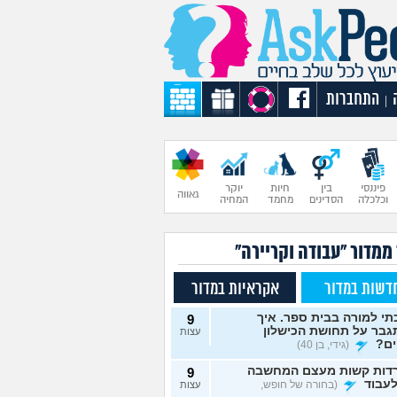
התחברות
|
פיננסי
בין
חיות
יוקר
גאווה
וכלכלה
הסדינים
מחמד
המחיה
ממדור "עבודה וקריירה"
דשות במדור
אקראיות במדור
י למורה בבית ספר. איך
9
גבר על תחושת הכישלון
עצות
ים?
(גידי, בן 40)
דות קשות מעצם המחשבה
9
עבוד
(בחורה של חופש,
עצות