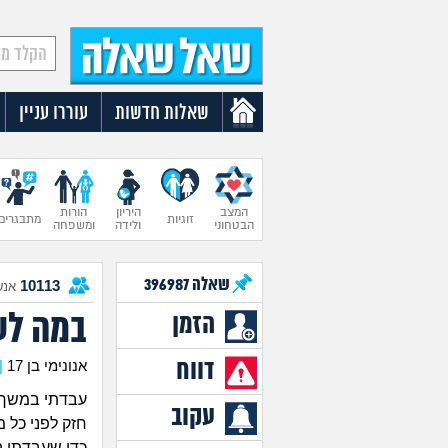
שאלות חדשות
עוררו עניין
המצב
היריון
הורות
זוגיות
מתבגרים
הבטחוני
ולידה
ומשפחה
שאלה
396987
10113
אנש
במה לע
הזמן
דווח
אנונימי בן 17
|
עבדתי במשך 
עקוב
חזק לפני כל 
כדי שעבדתי ה