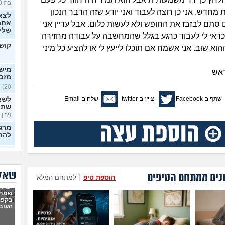
בת 30)
חדש. אני כן רוצה לעבוד ואני יודע שזה הדבר הנכון
לצא
אחרי
סתם לבזבז את החופש ולא לעשות כלום. אבל עדיין אני
שלי
כדאי לי לעבוד כרגע בגלל שהמחשבה על עבודה מחזירה
קושי
וא שוב. אני אשמח אם תוכלו לייעץ לי או להציע כל מיני
מישה
אש
מזכ
20)
שתף ב-Facebook
צייץ ב-twitter
שלח ב-Email
לשא
שתי
(ירין, 
מרגי
להת
איך
כפות
בלי 
שאלו
נים ממתחם הטיפים
20)
הוספת טיפ
|
למתחם המלא
יכולי
ניסי
שמתי
לעב
בקפה
מרגי
העוב
22)
הכש