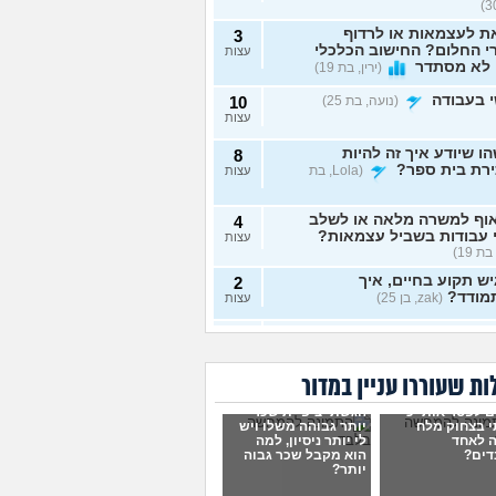
ת לעצמאות או לרדוף
3
 החלום? החישוב הכלכלי
עצות
 לא מסתדר
(ירין, בת 19)
 בעבודה
(נועה, בת 25)
10
עצות
ו שיודע איך זה להיות
8
ירת בית ספר?
(Lola, בת
עצות
וף למשרה מלאה או לשלב
4
 עבודות בשביל עצמאות?
עצות
בת 19)
ש תקוע בחיים, איך
2
מודד?
(zak, בן 25)
עצות
 לעשות כסף מתמונות של
7
 רגליים בצורה אנונימית
עצות
שיגלו אותי?
(אליס, בת
ת שעוררו עניין במדור
ם לפטר אותי כי
הגשתי ציפיית שכר
תי כמעט הכול בקשר
4
 בצחוק מלח
יותר גבוהה משלו ויש
ודה סלאש לימודים
עצות
 לאחד
לי יותר ניסיון, למה
שה שאין עתיד
(אנונימית, בת
דים?
הוא מקבל שכר גבוה
יותר?
רה מעשית לעבודה