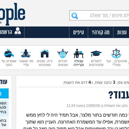
הרשמה
עצות
מה קורה?
טיפים
מהבקו"ם... ועד
לימודים
עבודה
חברים
בית, שכנים
מה שעובר
שומרים על
מתי?!
וסטודנטים
וקריירה
ואנשים
ושותפים
עליי
הגוף
עוד 
4
3
ים צפו,
כתבו עצות, ו-
דרגו את העצות.
בוד?
ח
הפכת
כתב את השאלה ב-23/06/26 בשעה 11:24
להת
בחי
כמה חודשים בתור מלצר, אבל תמיד היה לי לחץ ממש
בחר
משמרת, אפילו עד המשמרת האחרונה. העניין הוא שתוך
על ל
לחץ כן ירד משמעותית אבל הוא תמיד היה חוזר כל פעם