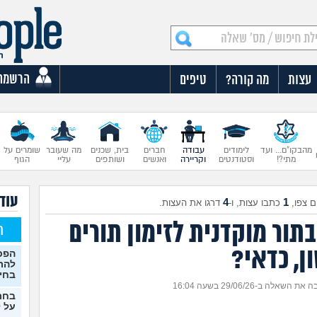
הרשמה
עצות
מה קורה?
טיפים
מהבקו"ם... ועד
לימודים
עבודה
חברים
בית, שכנים
מה שעובר
שומרים על
מתי?!
וסטודנטים
וקריירה
ואנשים
ושותפים
עליי
הגוף
עוד 
4
1
 צפו,
כתבו עצות, ו-
דרגו את העצות.
תור מוקדנית לזימון תורים
ח
ן, כדאי?
הפכת
להת
בחי
ת השאלה ב-29/06/26 בשעה 16:04
בחר
על ל