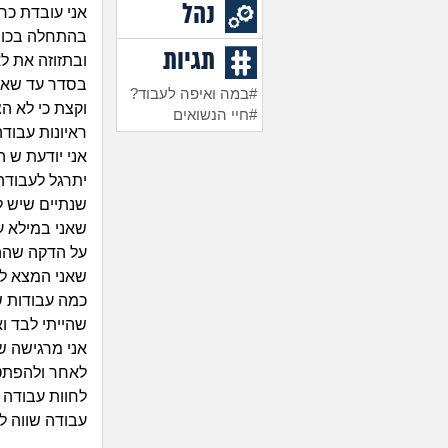
נהל
אני עובדת כר
בהתחלה בכוונ
תגיות
ובתזוזה את ל
בסדר עד שאני
#במה ואיפה לעבוד?
וקצת כי לא ה
#חיי הנשואים
ראיונות עבוד
אני יודעת ש 
יתרגל לעבודה
שנתיים שיש ל
שאני במילא עו
על הדקה שההפ
שאני המצא לע
כמה עבודות ש
שהייתי לבד וא
אני מרגישה ש
לאחר ולהפתטר
לחוות עבודה ב
עבודה שווה ל