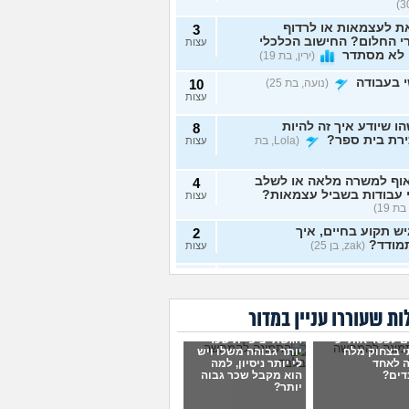
ת לעצמאות או לרדוף
3
 החלום? החישוב הכלכלי
עצות
 לא מסתדר
(ירין, בת 19)
 בעבודה
(נועה, בת 25)
10
עצות
ו שיודע איך זה להיות
8
ירת בית ספר?
(Lola, בת
עצות
וף למשרה מלאה או לשלב
4
 עבודות בשביל עצמאות?
עצות
בת 19)
ש תקוע בחיים, איך
2
מודד?
(zak, בן 25)
עצות
 לעשות כסף מתמונות של
7
 רגליים בצורה אנונימית
עצות
שיגלו אותי?
(אליס, בת
ת שעוררו עניין במדור
ם לפטר אותי כי
הגשתי ציפיית שכר
תי כמעט הכול בקשר
4
 בצחוק מלח
יותר גבוהה משלו ויש
ודה סלאש לימודים
עצות
 לאחד
לי יותר ניסיון, למה
שה שאין עתיד
(אנונימית, בת
דים?
הוא מקבל שכר גבוה
יותר?
רה מעשית לעבודה