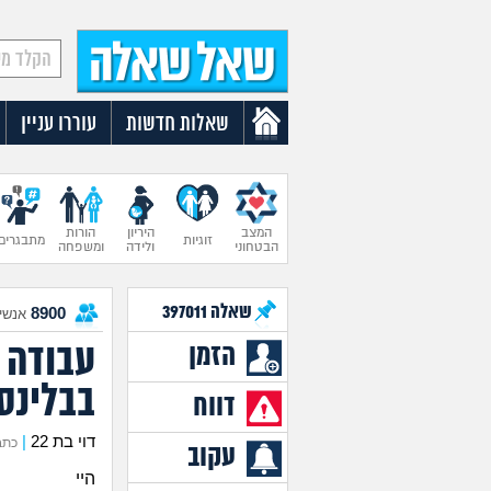
שאלות חדשות
עוררו עניין
המצב
היריון
הורות
זוגיות
מתבגרים
הבטחוני
ולידה
ומשפחה
שאלה
397011
8900
אנשים
עבודה ב
הזמן
בבלינסו
דווח
דוי בת 22
|
כתבה א
עקוב
היי