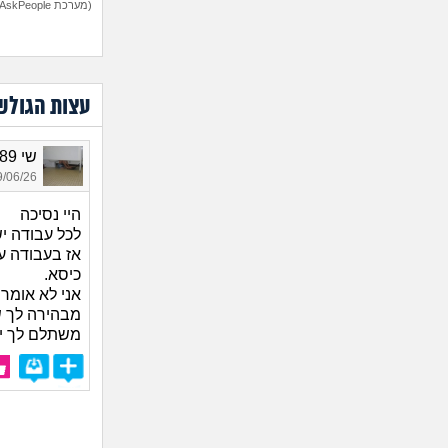
(מערכת AskPeople)
עצות הגולש
שי 1989, בת 37
06/26 17:53
היי נסיכה
לכל עבודה יש
אז בעבודה ע
כיסא.
אני לא אומר
מבהירה לך ש
משתלם לך יו