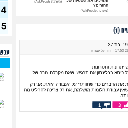
ומצילים את השפיות של
(מערכת AskPeople)
ההורים?
4
שחו
(מערכת AskPeople)
זמנ
ולהש
עבו
5
(סטודנ
ים (
1
)
איך 
(אסי, ב
האם
|
29/
דווח על עצה זו
עכשי
קוס
מסי
יודע
 יתרונות וחסרונות
בת 23)
ל כיסא בבלינסון את תרגישי שאת מקבלת צורה של
שאל
חשב
ת את הדברים כדי שתוותרי על העבודה הזאת, אני רק
אין עבודת חלומות מושלמת, את רק צריכה להחליט מה
איך
התע
תר.
איך 
1
3
(אנוני