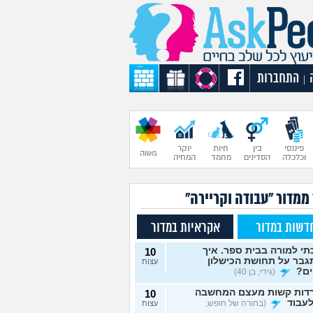
התחברות
|
פיננסי
בין
חיות
יוקר
גאווה
וכלכלה
הסדינים
מחמד
המחיה
ממדור "עבודה וקריירה"
דשות במדור
אקראיות במדור
י למורה בבית ספר. איך
10
גבר על תחושת הכישלון
עצות
ים?
(גידי, בן 40)
דות קשות מעצם המחשבה
10
עבוד
(בחורה של חופש,
עצות