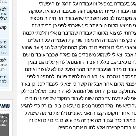
בת 30)
גע בעבודה במפעל וזו עבודה על הרגליים חיפשתי
לצא
ה עבודה פיזית מהמקום הזה שבעבודה כזו את עסוקה
אחרי
א מקובעת לכיסא וחשבתי שהעבודה הזו תיהיה מספיק
שלי
 המצא מקום טוב יותר כי נשארתי לפני כן בבית שנה
קושי
צלחתי למצוא מקומות עבודה שמדברים אלי והלכתי לכמה
ה בקיצור העבודה הזו מעוד שוחקת העמידה על הרגליים
מישה
מזכ
הכאבי רגליים וכתפיים זה חלק מהתהליך של הגוף עד שהוא
20)
 אבל יצא לי לשמוע מעובדים גם כאלה שכבר עובדים שם
לשא
הם כאבי גב בגלל העבודה והמנהל לוחץ עלינו גם בזמן
שתי
בדים מהר שנעבוד יותר מהר וצועק לנו לא לעצור ואיתנו
(ירין, 
סקה נגמרת ואני לא רוצה להיות פזיזה ולהתפטר לפני
מרגי
להת
צמי מקום אחר אבל זה קשה כי יצא לי לעבוד לפני כן בעוד
בחלקם גם כן היחס של המנהל לא היה טוב ומזלזל ובחלק
איך
כפות
ני לא יודעת עד כמה שווה לעבוד במקוד של זימוני תורים
בלי 
שאלו
התייאשתי מלהתפטר ממקום שלא טוב לי בו רק כדי להגיע
20)
 אחרי תקופה קצרה ואני מעוניינת לדעת מי מה שיצא לו
יכולי
ניסי
שמתי
לעב
מוקד כזה וגם דומה איך זה מה עושים ביום יום ואם זה
בקפה
מרגי
העוב
א בתור קריירה אלא לטווח ארוך מספיק
22)
הכש