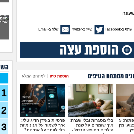
סוצי
(סטודנ
שעונה
אני 
האם 
עצמ
את ה
שתף ב-Facebook
צייץ ב-twitter
שלח ב-Email
עבוד
תורי
23)
מכינ
עבוד
השא
תורי
22)
נים ממתחם הטיפים
הוספת טיפ
|
למתחם המלא
בת 26 מרגישה אבודה
26)
1
קרי
(מתעני
2
מחפ
למר
לרופ
מדברים על זה פתוח: 5
בלי מסגרות ובלי שגרה:
פרטיות בעידן הדיגיטלי:
(מרפא
3
ועי מין
איך שומרים על שנת
איך לשמור על אנונימיות
במה
פץ
הילדים בחופש הגדול -
בלי לוותר על אמינות?