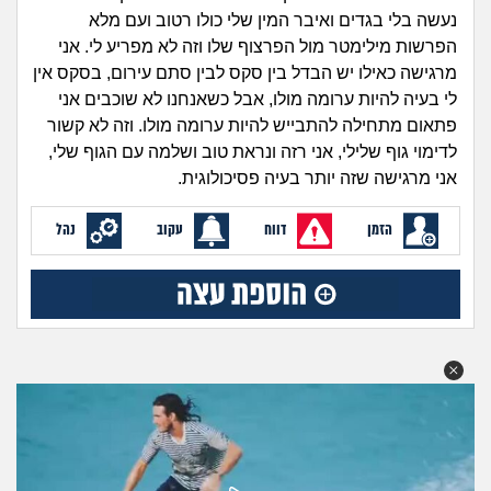
זוגיות
חיפוש שאלות
נעשה בלי בגדים ואיבר המין שלי כולו רטוב ועם מלא
|
הפרשות מילימטר מול הפרצוף שלו וזה לא מפריע לי. אני
היריון ולידה
הרשמה
התחברות
מרגישה כאילו יש הבדל בין סקס לבין סתם עירום, בסקס אין
לי בעיה להיות ערומה מולו, אבל כשאנחנו לא שוכבים אני
הורות ומשפחה
פתאום מתחילה להתבייש להיות ערומה מולו. וזה לא קשור
לדימוי גוף שלילי, אני רזה ונראת טוב ושלמה עם הגוף שלי,
מתבגרים
אני מרגישה שזה יותר בעיה פסיכולוגית.
מהבקו"ם... ועד מתי?!
הזמן
דווח
עקוב
נהל
לימודים וסטודנטים
עבודה וקריירה
חברים ואנשים
בית, שכנים ושותפים