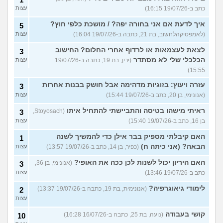
כתב ב-19/07/26 16:15)
עצות
איך לדעת אם אני בחורה יפה? / מושכת כלפי חוץ?
5
(לאמפסיקהלחשוב, בת 21, כתבה ב-19/07/26 16:04)
עצות
לצאת לעצמאות או לרדוף אחרי החלום? החישוב
3
הכלכלי שלי לא מסתדר
(ירין, בת 19, כתבה ב-19/07/26
עצות
15:55)
עזרה ויעוץ: בזוגיות מדהימה אבל חושק בבנות אחרות
3
(אנונימי, בן 20, כתב ב-19/07/26 15:44)
עצות
ראיתי מישהו בטיסה והתביישתי להתחיל איתו
(Stoyosach,
3
בן 16, כתב ב-19/07/26 15:40)
עצות
האם קיבלתי מספיק בבר אילן כדי להמשיך לשנה
1
הבאה? (אני כיתה ח)
(כפיר, בן 14, כתב ב-19/07/26 13:57)
עצות
האם היריון יכול לשנות לכן ככה את האופי?
(אנונימי, בן 36,
3
כתב ב-19/07/26 13:46)
עצות
לימודי גיאוגרפיה?
(אנונימית, בת 19, כתבה ב-19/07/26 13:37)
2
עצות
קושי בעבודה
(נועה, בת 25, כתבה ב-16/07/26 16:28)
10