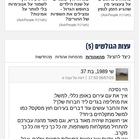
על צעצועי מין
על שנת הילדים
לשמור על אנונימיות
שהגיע הזמן לנפץ
בחופש הגדול -
בלי לוותר על
ומצילים את השפיות
אמינות?
(מערכת AskPeople)
של ההורים?
(מערכת AskPeople)
(מערכת AskPeople)
עצות הגולשים (
5
)
כיצד להציג?
מהאהודות
מהפחות אהודות
מהחדשות
שי 1989, בת 37
|
06/07/26 17:50
דווח על עצה זו
היי נסיכה
איך את עם עירום באופן כללי, למשל:
את מחליפה בגדים ליד חברות שלך?
את והחבר עושים עוד דברים בעירום חוץ מסקס? כמו
למשל מתקלחים ביחד?
אני חושבת שיהיה מאוד בריא, וגם מאוד מהנה עבורכם
להתחיל ממקלחות משותפות, זה כל כך כיף וזה כל כך
מקרב.