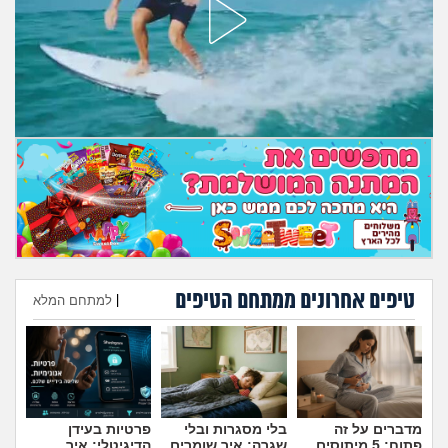
מה שעובר עליי
שומרים על הגוף
פיננסי וכלכלה
בין הסדינים
חיות מחמד
יוקר המחיה
טיפים אחרונים ממתחם הטיפים
|
למתחם המלא
גאווה
הוספת טיפ
מדברים על זה
בלי מסגרות ובלי
פרטיות בעידן
פתוח: 5 מיתוסים
שגרה: איך שומרים
הדיגיטלי: איך