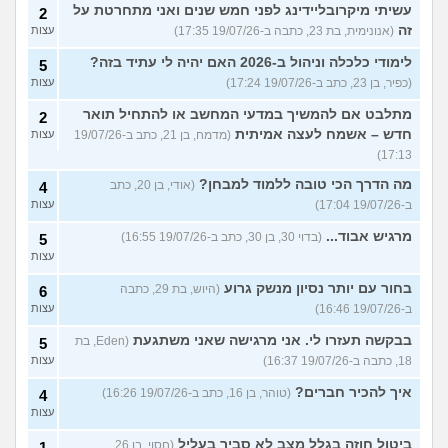
עשיתי מיקרובליידינג לפני חמש שנים ואני מתחרטת על
2
זה
(אנונימית, בת 23, כתבה ב-19/07/26 17:35)
עצות
לימודי כלכלה וניהול ב-2026 האם יהיה לי עתיד בזה?
5
(כפיר, בן 23, כתב ב-19/07/26 17:24)
עצות
מתלבט אם להמשיך במדעי המחשב או להתחיל תואר
2
חדש – אשמח לעצה אמיתית
(מדמח, בן 21, כתב ב-19/07/26
עצות
17:13)
מה הדרך הכי טובה ללמוד למבחן?
(אודי, בן 20, כתב
4
ב-19/07/26 17:04)
עצות
מרגיש אבוד...
(בדוי 30, בן 30, כתב ב-19/07/26 16:55)
5
עצות
בחור עם יותר נסיון מנשק גרוע
(היוש, בת 29, כתבה
6
ב-19/07/26 16:46)
עצות
בבקשה תעזרו לי. אני מרגישה שאני משתגעת
(Eden, בת
5
18, כתבה ב-19/07/26 16:37)
עצות
איך להכיר חברים?
(טוהר, בן 16, כתב ב-19/07/26 16:26)
4
עצות
ביטול חוזה בגלל מצב לא סביר בעליל
(חסוי, בן 26,
1