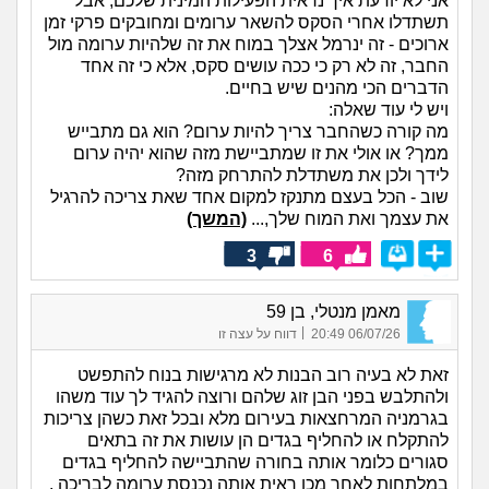
אני לא יודעת איך נראית הפעילות המינית שלכם, אבל
תשתדלו אחרי הסקס להשאר ערומים ומחובקים פרקי זמן
ארוכים - זה ינרמל אצלך במוח את זה שלהיות ערומה מול
החבר, זה לא רק כי ככה עושים סקס, אלא כי זה אחד
הדברים הכי מהנים שיש בחיים.
ויש לי עוד שאלה:
מה קורה כשהחבר צריך להיות ערום? הוא גם מתבייש
ממך? או אולי את זו שמתביישת מזה שהוא יהיה ערום
לידך ולכן את משתדלת להתרחק מזה?
שוב - הכל בעצם מתנקז למקום אחד שאת צריכה להרגיל
את עצמך ואת המוח שלך,...
(המשך)
3
6
מאמן מנטלי, בן 59
|
06/07/26 20:49
דווח על עצה זו
זאת לא בעיה רוב הבנות לא מרגישות בנוח להתפשט
ולהתלבש בפני הבן זוג שלהם ורוצה להגיד לך עוד משהו
בגרמניה המרחצאות בעירום מלא ובכל זאת כשהן צריכות
להתקלח או להחליף בגדים הן עושות את זה בתאים
סגורים כלומר אותה בחורה שהתביישה להחליף בגדים
במלתחות לאחר מכן ראית אותה נכנסת ערומה לבריכה .