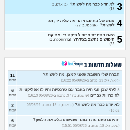
3
לא יודע כבר מה לעשות?
(בן אדם, בן
מתכננת חתונה ראשונה, יש
7
18)
לכם עצות?
(א, בת 28)
עצות
4
האם מה שאני מרגיש זה הגיוני
אמא של בת זוגתי הרימה עליה יד, מה
8
ותקין?
לעשות?
(לירון, בן 31)
(אנונימי, בן 22)
עצות
איך להתגבר על רצון לקשר
12
האם הסתרת פרופיל פיקטיבי ומחיקת
5
לפני הזמן?
(אנונימית, בת 21)
חיפושים נחשב בגידה?
עצות
(בדרןהסקרן, בן
33)
כשאתם רואים מישהי ברשתות
13
החברתיות שהכול אצלה סביב
עצות
הבילויים, זה מוריד לכם?
(לחם ושעשועים, בן 36)
שאלות חדשות ב
כשרבתי עם בת הזוג שלי,
13
דחפתי אותה מתוך כעס. איך
חברה שלי חושבת שאני קמצן, מה לעשות?
עצות
11
להתמודד?
(אלכס, שם בדוי, בן
(ליאור, גיל: 23, נכתב ב-05/08/26 16:22)
עצות
40)
גיליתי שבן זוגי היה בעבר עם טרנסיות והיו לו אפליקציות
6
איך להסביר לה שאני רוצה
20
להיכרויות גברים
(שושנה, בת 37, כתבה ב-05/08/26 16:13)
עצות
להיפרד?
(עידן, בן 27)
עצות
לא יודע כבר מה לעשות?
(בן אדם, בן 18, כתב ב-05/08/26
2
בעיות ביני לבית הזוג, מה
6
לעשות?
(אנונימי, בן 24)
16:02)
עצות
עצות
לא משלמת בדייטים
תהיתם פעם מה הכוונה שמישהו בלע את הלשון?
(אלי, בן
9
6
עצות
29)
(מיכל, גיל: 18, נכתב ב-05/08/26 15:51)
עצות