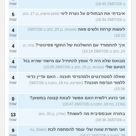
ב-29/07/26 16:45)
עצות
איבדתי את הבתולים על נערת ליווי
(סתם מישהו, בן 17, כתב
5
ב-29/07/26 16:34)
עצות
לעשות קרחת ולשים פאה
(אנונימי, בן 20, כתב ב-29/07/26
4
16:23)
עצות
איך להתמודד עם ההשלכות של התקף פסיכוטי?
(ג'וני, בן
4
24, כתב ב-29/07/26 16:14)
עצות
מבואס שלא היה לי אומץ להתחיל עם מישהי שהיא בול
4
הטעם שלי
(אנונימי, בן 25, כתב ב-29/07/26 16:05)
עצות
שאלה לסטודנטים ולמהנדסי תוכנה - האם עדיין כדאי
4
ללמוד הנדסת תוכנה?
(אסראא, בת 18, כתבה ב-29/07/26
עצות
15:56)
אני כרגע רלשית האם אפשר לצאת קצונה במשאן?
0
(טל11, בת 19, כתבה ב-26/07/26 16:47)
עצות
בחורה אובססיבית מה לעשות?
(אלירן, בן 30, כתב
13
ב-26/07/26 16:36)
עצות
אני חושדת שאח שלי עומד להסתפח לכת
(Sister, בת
9
29, כתבה ב-26/07/26 16:27)
עצות