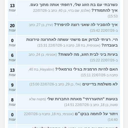
כשרבתי עם בת הזוג שלי, דחפתי אותה מתוך כעס.
13
איך להתמודד?
(אלכס, שם בדוי, בן 40, כתב ב-22/07/26
עצות
15:53)
איך להסביר לה שאני רוצה להיפרד?
(עידן, בן 27, כתב
20
ב-22/07/26 15:42)
עצות
היי. רציתי לבדוק אם מישהי עשתה לאחרונה טירונות
0
בעובדה?
(אנונימית, בת 18, כתבה ב-22/07/26 15:31)
עצות
בעיות ביני לבית הזוג, מה לעשות?
(אנונימי, בן 24, כתב
6
ב-22/07/26 15:22)
עצות
האם להיות חרמנית בגילי נורמאלי?
(Hayatov, בת 40,
13
כתבה ב-22/07/26 15:11)
עצות
לא משלמת בדייטים
(אלי, בן 29, כתב ב-22/07/26 15:00)
9
עצות
בטעות "התעוררתי" מאחת החברות שלי
(מקווה שלא
8
סוטה, בן 18, כתב ב-22/07/26 14:51)
עצות
ויתור על לוחמה בבקו״ם
(אנונימי, בת 18, כתבה ב-22/07/26
0
14:40)
עצות