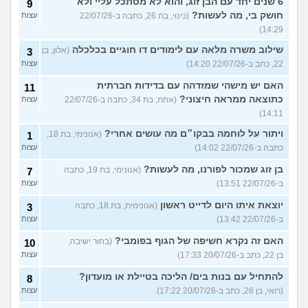
6 שנים יחד עם הבן זוג, והוא לא מסתכל עליי ולא
9
חושק בי, מה לעשות?
(כינוי, בת 26, כתבה ב-22/07/26
עצות
14:29)
שילוב משרה מלאה עם לימודים דו חוגיים בכלכלה
(אלון, בן
3
22, כתב ב-22/07/26 14:20)
עצות
האם יש מישהי שמזדהה עם בדידות חברתית
11
כתוצאה ממראה חיצוני?
(אחת, בת 34, כתבה ב-22/07/26
עצות
14:11)
ויתור על לוחמה בבקו״ם מה עושים אחרי?
(אנונימי, בת 18,
1
כתבה ב-22/07/26 14:02)
עצות
בן זוג שמכור לפורנו, מה לעשות?
(אנונימי, בת 19, כתבה
7
ב-22/07/26 13:51)
עצות
יוצאת איתו היום לדייט ראשון
(אנונימית, בת 18, כתבה
3
ב-22/07/26 13:42)
עצות
האם זה נקרא חשיפה של הגוף בפומבי?
(בחור ישיבה,
10
בן 22, כתב ב-20/07/26 17:33)
עצות
להתחיל עם בנות בים/ הליכה בטיילת או מועדון?
8
(רואי, בן 26, כתב ב-20/07/26 17:22)
עצות