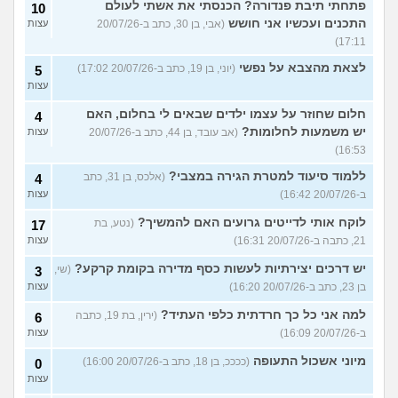
פתחתי תיבת פנדורה? הכנסתי את אשתי לעולם
10
התכנים ועכשיו אני חושש
(אבי, בן 30, כתב ב-20/07/26
עצות
17:11)
לצאת מהצבא על נפשי
(יוני, בן 19, כתב ב-20/07/26 17:02)
5
עצות
חלום שחוזר על עצמו ילדים שבאים לי בחלום, האם
4
יש משמעות לחלומות?
(אב עובד, בן 44, כתב ב-20/07/26
עצות
16:53)
ללמוד סיעוד למטרת הגירה במצבי?
(אלכס, בן 31, כתב
4
ב-20/07/26 16:42)
עצות
לוקח אותי לדייטים גרועים האם להמשיך?
(נטע, בת
17
21, כתבה ב-20/07/26 16:31)
עצות
יש דרכים יצירתיות לעשות כסף מדירה בקומת קרקע?
(שי,
3
בן 23, כתב ב-20/07/26 16:20)
עצות
למה אני כל כך חרדתית כלפי העתיד?
(ירין, בת 19, כתבה
6
ב-20/07/26 16:09)
עצות
מיוני אשכול התעופה
(ככככ, בן 18, כתב ב-20/07/26 16:00)
0
עצות