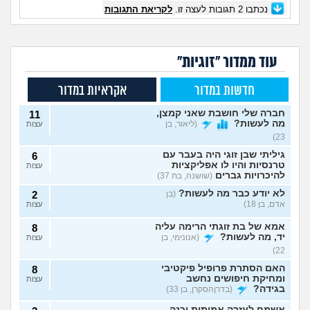
נכתבו
2
תגובות לעצה זו.
לקריאת התגובות
עוד ממדור "זוגיות"
חדשות במדור
אקראיות במדור
חברה שלי חושבת שאני קמצן,
11
מה לעשות?
(ליאור, בן
עצות
23)
גיליתי שבן זוגי היה בעבר עם
6
טרנסיות והיו לו אפליקציות
עצות
להיכרויות גברים
(שושנה, בת 37)
לא יודע כבר מה לעשות?
(בן
2
אדם, בן 18)
עצות
אמא של בת זוגתי הרימה עליה
8
יד, מה לעשות?
(אנונימי, בן
עצות
22)
האם הסתרת פרופיל פיקטיבי
8
ומחיקת חיפושים נחשב
עצות
בגידה?
(בדרןהסקרן, בן 33)
אשמח לעזרה אמיתית וכנה