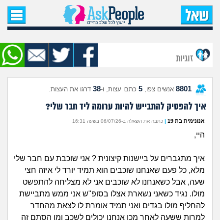
עמוד הבית
שאל שאלה
זוגיות
שאלות חדשות
38
5
8801
אנשים צפו,
כתבו עצות, ו-
דרגו את העצות.
שאלות שעוררו עניין
איך להפסיק להתבייש להיות ערומה ליד חבר שלי?
עצות חדשות
אנונימית בת 19
|
כתבה את השאלה ב-06/07/26 בשעה 16:31
היי,
מה קורה כאן?
איך מתגברים על ביישנות קיצונית ? אני שוכבת עם חבר שלי
מתחם הטיפים
מלא, כל פעם שאנחנו שוכבים הוא תמיד יורד לי איזה חצי
שעה, אבל כשאנחנו לא שוכבים אני לא מצליחה להתפשט
מדורים
מולו. נגיד כשאני נשארת אצלו בסופ"ש אני ממש מתביישת
להחליף מולו בגדים ואני תמיד אומרת לו לצאת מהחדר
למרות ששעה לאחר מכן אנחנו יכולים לשכב ומן הסתם זה