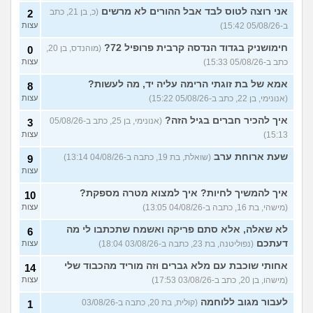
יוצאת איתו היום לדייט ראשון
3
אני רוצה לטוס לבד אבל ההורים לא מרשים
(כ, בן 21, כתב
2
(אנונימית, בת 18)
עצות
ב-05/08/26 15:42)
עצות
להתחיל עם בנות בים/ הליכה
8
חימושניק בגדוד הנדסה קרבית פרופיל 72?
(מוהנדס, בן 20,
0
בטיילת או מועדון?
(רואי, בן
עצות
כתב ב-05/08/26 15:33)
עצות
26)
לוקח אותי לדייטים גרועים
אמא של בת זוגתי הרימה עליה יד, מה לעשות?
17
8
האם להמשיך?
(נטע, בת 21)
עצות
(אנונימי, בן 22, כתב ב-05/08/26 15:22)
עצות
איך להכיר חברים בגיל הזה?
עוד שאלות חדשות במדור
(אנונימי, בן 25, כתב ב-05/08/26
3
15:13)
עצות
שעת ארוחת ערב
(שואלת, בת 19, כתבה ב-04/08/26 13:14)
9
עצות
איך להמשיך לחיות? איך למצוא מטרה מספקת?
10
(מישהי, בת 16, כתבה ב-04/08/26 13:05)
עצות
לא שאלה, אלא סתם פריקה ואשמח שתכתבו לי מה
6
דעתכם
(נפוליטנה, בת 23, כתבה ב-03/08/26 18:04)
עצות
אחותי שוכבת עם מלא גברים וזה מוריד מהכבוד שלי
14
(מישהו, בן 20, כתב ב-03/08/26 17:53)
עצות
לעבור מגוב ללוחמה
(קולית, בת 20, כתבה ב-03/08/26
1