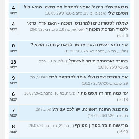
מבואס שלא היה לי אומץ להתחיל עם מישהי שהיא בול
4
הטעם שלי
(אנונימי, בן 25, כתב ב-29/07/26 16:05)
עצות
שאלה לסטודנטים ולמהנדסי תוכנה - האם עדיין כדאי
4
ללמוד הנדסת תוכנה?
(אסראא, בת 18, כתבה ב-29/07/26
עצות
15:56)
אני כרגע רלשית האם אפשר לצאת קצונה במשאן?
0
(טל11, בת 19, כתבה ב-26/07/26 16:47)
עצות
בחורה אובססיבית מה לעשות?
(אלירן, בן 30, כתב
13
ב-26/07/26 16:36)
עצות
אני חושדת שאח שלי עומד להסתפח לכת
(Sister, בת
9
29, כתבה ב-26/07/26 16:27)
עצות
עד כמה חזה זה משמעותי?
(נערה, בת 16, כתבה ב-26/07/26
6
16:18)
עצות
מתכננת חתונה ראשונה, יש לכם עצות?
(א, בת 28,
7
כתבה ב-26/07/26 16:09)
עצות
מרגישה חוסר בטחון מטורף
(.., בת 21, כתבה ב-26/07/26
8
16:00)
עצות