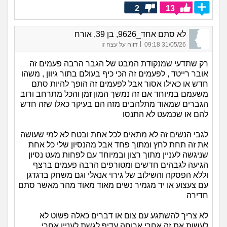
2
13
לא סתם אחד_9626, בן 39, אורח
|
31/05/26 09:18
דווח על עצה זו
רק שתדעי שמנקודת המבט של הגבר הרבה פעמים זה
אובר רייטד , לפעמים זה הכי כיף בעולם בתור גיוון , משהו
חדש או כאילו אסור אבל לפעמים זה הופך להיות סתם
משעמם במיוחד אם זה נמשך המון זמן והכל מתרחב ורוב
הגברים שמאוד מתלהבים מזה הם בעיקר כאלו שזה חדש
להם או שכמעט לא התנסו
לגבי הנשים זה לא מתאים לכל אחת ובטח לא למי שעושה
את זה תחת לחץ ומתוך פחד אבל מהנסיון שלי כל אחת
שניגשה לעניין מתוך רצון ובמיוחד עם לפחות מעט נסיון
הגיעה לגבהים חדשים ומטורפים הרבה פעמים ברצף
וללא הפסקה והשילוב של גירוי אנאלי וגם משחק בדגדגן
עם צעצוע או יד מגמיר נשים מאוד מאוד מהר מאשר סתם
חדירה
לא צריך להשתגע עם צום או דברים כאלה פשוט לא
לעשות את זה אחרי ארוחה עדיף לגשת לעניין אחרי