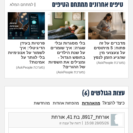
טיפים אחרונים ממתחם הטיפים
|
למתחם המלא
הוספת טיפ
מדברים על זה
בלי מסגרות ובלי
פרטיות בעידן
פתוח: 5 מיתוסים
שגרה: איך שומרים
הדיגיטלי: איך
על צעצועי מין
על שנת הילדים
לשמור על אנונימיות
שהגיע הזמן לנפץ
בחופש הגדול -
בלי לוותר על
ומצילים את השפיות
אמינות?
(מערכת AskPeople)
של ההורים?
(מערכת AskPeople)
(מערכת AskPeople)
עצות הגולשים (
6
)
כיצד להציג?
מהאהודות
מהפחות אהודות
מהחדשות
אורחת_8917, בת 41, אורחת
|
28/05/26 15:08
דווח על עצה זו