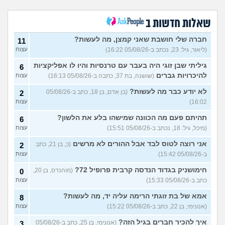
חרדי - נערות ליווי
(ישראל, בן
8
עצות
19)
שאלות חדשות ב
האם חוויתי תקיפה מינית?
14
עצות
חברה שלי חושבת שאני קמצן, מה לעשות?
(רוויטל, בת 24)
11
(ליאור, גיל: 23, נכתב ב-05/08/26 16:22)
עצות
בנות,אתן הייתן "מסדרות" את
5
אח שלכם במצב כזה?
עצות
גיליתי שבן זוגי היה בעבר עם טרנסיות והיו לו אפליקציות
6
(לוחם שקרוב ל'חרור, בן 21)
להיכרויות גברים
(שושנה, בת 37, כתבה ב-05/08/26 16:13)
עצות
מסאג׳יסט מעורער
4
לא יודע כבר מה לעשות?
(בן אדם, בן 18, כתב ב-05/08/26
2
עצות
(מסאג׳יסט מעורער, בן 26)
16:02)
עצות
אנחנו מקיימים יחסים עם
5
בגדים וזה לא מפריע לבעלי,
עצות
תהיתם פעם מה הכוונה שמישהו בלע את הלשון?
6
מה לעשות?
(דיאנה, בת 42)
(מיכל, גיל: 18, נכתב ב-05/08/26 15:51)
עצות
מחזור לאחר כמה שעות, זה
9
אני רוצה לטוס לבד אבל ההורים לא מרשים
בטוח?
(כ, בן 21, כתב
(שלומי, בן 21)
2
עצות
ב-05/08/26 15:42)
עצות
נשוי מפנטז על ליידיבויס
3
(מאטיטיהו, בן 37)
עצות
חימושניק בגדוד הנדסה קרבית פרופיל 72?
(מוהנדס, בן 20,
0
כתב ב-05/08/26 15:33)
עצות
למישהו יש עצה איך לדכא את
7
החשק המיני?
(יפה, בת 43)
עצות
אמא של בת זוגתי הרימה עליה יד, מה לעשות?
8
(אנונימי, בן 22, כתב ב-05/08/26 15:22)
עצות
עוד שאלות חדשות במדור
איך להכיר חברים בגיל הזה?
(אנונימי, בן 25, כתב ב-05/08/26
3