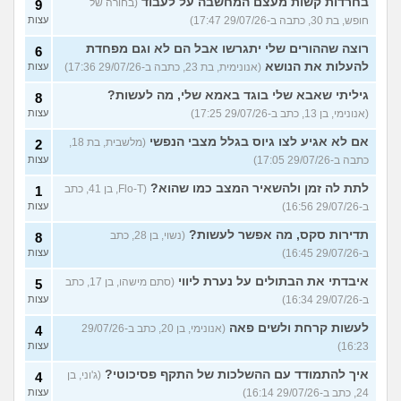
בחרדות קשות מעצם המחשבה על לעבוד
(בחורה של
9
חופש, בת 30, כתבה ב-29/07/26 17:47)
עצות
רוצה שההורים שלי יתגרשו אבל הם לא וגם מפחדת
6
להעלות את הנושא
(אנונימית, בת 23, כתבה ב-29/07/26 17:36)
עצות
גיליתי שאבא שלי בוגד באמא שלי, מה לעשות?
8
(אנונימי, בן 13, כתב ב-29/07/26 17:25)
עצות
אם לא אגיע לצו גיוס בגלל מצבי הנפשי
(מלשבית, בת 18,
2
כתבה ב-29/07/26 17:05)
עצות
לתת לה זמן ולהשאיר המצב כמו שהוא?
(Flo-T, בן 41, כתב
1
ב-29/07/26 16:56)
עצות
תדירות סקס, מה אפשר לעשות?
(נשוי, בן 28, כתב
8
ב-29/07/26 16:45)
עצות
איבדתי את הבתולים על נערת ליווי
(סתם מישהו, בן 17, כתב
5
ב-29/07/26 16:34)
עצות
לעשות קרחת ולשים פאה
(אנונימי, בן 20, כתב ב-29/07/26
4
16:23)
עצות
איך להתמודד עם ההשלכות של התקף פסיכוטי?
(ג'וני, בן
4
24, כתב ב-29/07/26 16:14)
עצות