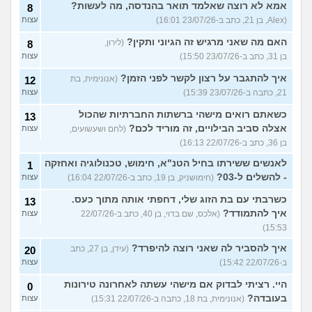
אמא לא רוצה שאלמד תואר בהנדסה, מה לעשות?
8
(Alex, בן 21, כתב ב-23/07/26 16:01)
עצות
האם מה שאני מרגיש זה הגיוני ותקין?
(לירון,
8
בן 31, כתב ב-23/07/26 15:50)
עצות
איך להתגבר על רצון לקשר לפני הזמן?
(אנונימית, בת
12
21, כתבה ב-23/07/26 15:39)
עצות
כשאתם רואים מישהי ברשתות החברתיות שהכול
13
אצלה סביב הבילויים, זה מוריד לכם?
(לחם ושעשועים,
עצות
בן 36, כתב ב-22/07/26 16:13)
לאנשים ששירתו בחיל הטנ"א, חימוש, טכנולוגיה ואחזקה
1
- להשלים ל-03?
(חימושניק, בן 19, כתב ב-22/07/26 16:04)
עצות
כשרבתי עם בת הזוג שלי, דחפתי אותה מתוך כעס.
13
איך להתמודד?
(אלכס, שם בדוי, בן 40, כתב ב-22/07/26
עצות
15:53)
איך להסביר לה שאני רוצה להיפרד?
(עידן, בן 27, כתב
20
ב-22/07/26 15:42)
עצות
היי. רציתי לבדוק אם מישהי עשתה לאחרונה טירונות
0
בעובדה?
(אנונימית, בת 18, כתבה ב-22/07/26 15:31)
עצות