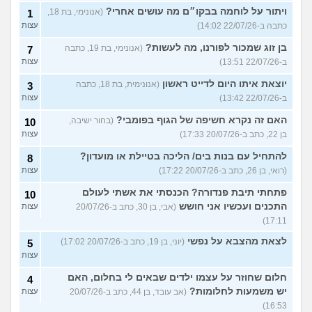
ויתור על לוחמה בבקו״ם מה עושים אחרי?
(אנונימי, בת 18,
1
כתבה ב-22/07/26 14:02)
עצות
בן זוג שמכור לפורנו, מה לעשות?
(אנונימי, בת 19, כתבה
7
ב-22/07/26 13:51)
עצות
יוצאת איתו היום לדייט ראשון
(אנונימית, בת 18, כתבה
3
ב-22/07/26 13:42)
עצות
האם זה נקרא חשיפה של הגוף בפומבי?
(בחור ישיבה,
10
בן 22, כתב ב-20/07/26 17:33)
עצות
להתחיל עם בנות בים/ הליכה בטיילת או מועדון?
8
(רואי, בן 26, כתב ב-20/07/26 17:22)
עצות
פתחתי תיבת פנדורה? הכנסתי את אשתי לעולם
10
התכנים ועכשיו אני חושש
(אבי, בן 30, כתב ב-20/07/26
עצות
17:11)
לצאת מהצבא על נפשי
(יוני, בן 19, כתב ב-20/07/26 17:02)
5
עצות
חלום שחוזר על עצמו ילדים שבאים לי בחלום, האם
4
יש משמעות לחלומות?
(אב עובד, בן 44, כתב ב-20/07/26
עצות
16:53)