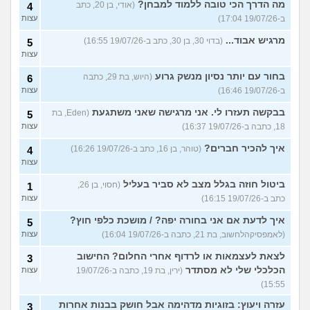
מה הדרך הכי טובה ללמוד למבחן?
(אודי, בן 20, כתב
4
ב-19/07/26 17:04)
עצות
מרגיש אבוד...
(בדוי 30, בן 30, כתב ב-19/07/26 16:55)
5
עצות
בחור עם יותר נסיון מנשק גרוע
(היוש, בת 29, כתבה
6
ב-19/07/26 16:46)
עצות
בבקשה תעזרו לי. אני מרגישה שאני משתגעת
(Eden, בת
5
18, כתבה ב-19/07/26 16:37)
עצות
איך להכיר חברים?
(טוהר, בן 16, כתב ב-19/07/26 16:26)
4
עצות
ביטול חוזה בגלל מצב לא סביר בעליל
(חסוי, בן 26,
1
כתב ב-19/07/26 16:15)
עצות
איך לדעת אם אני בחורה יפה? / מושכת כלפי חוץ?
5
(לאמפסיקהלחשוב, בת 21, כתבה ב-19/07/26 16:04)
עצות
לצאת לעצמאות או לרדוף אחרי החלום? החישוב
3
הכלכלי שלי לא מסתדר
(ירין, בת 19, כתבה ב-19/07/26
עצות
15:55)
עזרה ויעוץ: בזוגיות מדהימה אבל חושק בבנות אחרות
3