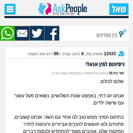
עמוד הבית
שאל שאלה
בין הסדינים
שאלות חדשות
89
6
22433
אנשים צפו,
כתבו עצות, ו-
דרגו את העצות.
שאלות שעוררו עניין
ניסיונות למין אנאלי
עצות חדשות
מור בת 35
|
כתבה את השאלה ב-28/05/26 בשעה 14:53
שלום לכולם.
מה קורה כאן?
אנחנו זוג דתי, באמצע שנות השלושים, נשואים מעל עשור
מתחם הטיפים
עם שישה ילדים.
מדורים
בתחום המיני ממש טוב לנו אחד עם השני. אנחנו קשובים,
פתוחים ולא חוששים להכניס אביזרים ורעיונות לחדר
המיטות שלנו. אוהבים מאוד להתחדש ולנסות דברים