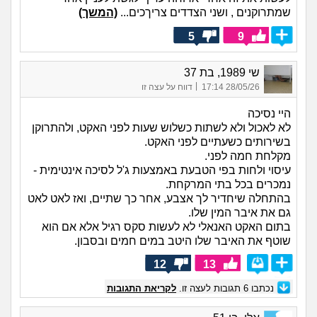
שמתרוקנים , ושני הצדדים צריךכים...
(המשך)
5
9
שי 1989, בת 37
|
28/05/26 17:14
דווח על עצה זו
היי נסיכה
לא לאכול ולא לשתות כשלוש שעות לפני האקט, ולהתרוקן
בשירותים כשעתיים לפני האקט.
מקלחת חמה לפני.
עיסוי ולחות בפי הטבעת באמצעות ג'ל לסיכה אינטימית -
נמכרים בכל בתי המרקחת.
בהתחלה שיחדיר לך אצבע, אחר כך שתיים, ואז לאט לאט
גם את איבר המין שלו.
בתום האקט האנאלי לא לעשות סקס רגיל אלא אם הוא
שוטף את האיבר שלו היטב במים חמים ובסבון.
12
13
נכתבו
6
תגובות לעצה זו.
לקריאת התגובות