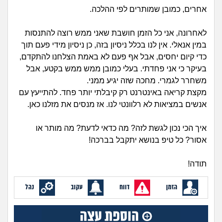
זוגיות
חיפוש שאלות
אחרים, כמובן שמותרים לפי ההלכה.
|
היריון ולידה
הרשמה
התחברות
לאחרונה, אני כל הזמן חושבת שאני ממש רוצה להתנסות
במין אנאלי. אין לנו בכלל ניסיון בזה, כן ניסיון מידי פעם תוך
הורות ומשפחה
כדי קיום יחסים, אבל אף פעם לא באמת הצלחנו להתקדם,
בעיקר כי אני פחדתי. בעלי כמובן ממש ממש בקטע, אבל
מתבגרים
משחרר לגמרי. מחכה שזה יגיע ממני.
מקצת קריאה באינטרנט רק קיבלתי יותר פחד. להתייעץ עם
מהבקו"ם... ועד מתי?!
אנשים במציאות לא רלוונטי לנו. אז מנסים את מזלנו כאן.
לימודים וסטודנטים
איך הכי נכון לגשת לזה? מה כדאי לדעת? מה מותר או
אסור? כל טיפ בנושא יתקבל בברכה!
עבודה וקריירה
תודה!
חברים ואנשים
הזמן
דווח
עקוב
נהל
בית, שכנים ושותפים