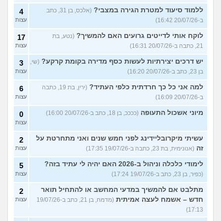
ללמוד סיעוד למטרת הגירה במצבי?
(אלכס, בן 31, כתב
4
ב-20/07/26 16:42)
עצות
לוקח אותי לדייטים גרועים האם להמשיך?
(נטע, בת
17
21, כתבה ב-20/07/26 16:31)
עצות
יש דרכים יצירתיות לעשות כסף מדירה בקומת קרקע?
(שי,
3
בן 23, כתב ב-20/07/26 16:20)
עצות
למה אני כל כך חרדתית כלפי העתיד?
(ירין, בת 19, כתבה
6
ב-20/07/26 16:09)
עצות
מיוני אשכול התעופה
(ככככ, בן 18, כתב ב-20/07/26 16:00)
0
עצות
עשיתי מיקרובליידינג לפני חמש שנים ואני מתחרטת על
2
זה
(אנונימית, בת 23, כתבה ב-19/07/26 17:35)
עצות
לימודי כלכלה וניהול ב-2026 האם יהיה לי עתיד בזה?
5
(כפיר, בן 23, כתב ב-19/07/26 17:24)
עצות
מתלבט אם להמשיך במדעי המחשב או להתחיל תואר
2
חדש – אשמח לעצה אמיתית
(מדמח, בן 21, כתב ב-19/07/26
עצות
17:13)