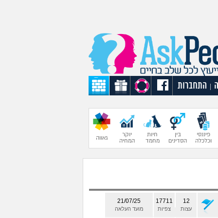
התחברות
|
פיננסי
בין
חיות
יוקר
גאווה
וכלכלה
הסדינים
מחמד
המחיה
21/07/25
17711
12
עצות
צפיות
מועד העלאה