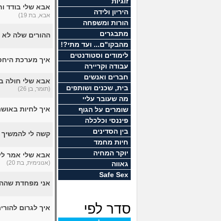
זוגיות
אבא שלי בודד וח
היריון ולידה
אבא, בת 19)
הורות ומשפחה
מתבגרים
ההורים שלה לא 
מהבקו"ם... ועד מתי?!
לימודים וסטודנטים
איך מערכת היחס
עבודה וקריירה
חברים ואנשים
אבא שלי חולה בא
בית, שכנים ושותפים
(תומר, בן 26)
מה שעובר עליי
איך לחיות באו
שומרים על הגוף
פיננסי וכלכלה
בין הסדינים
קשה לי להמשיך לד
חיות מחמד
יוקר המחיה
אבא שלי אמר לי, 
(אנונימית, בת 20)
גאווה
Safe Sex
אני מפחדת שההור
סדר לפי
איך לגרום להורי