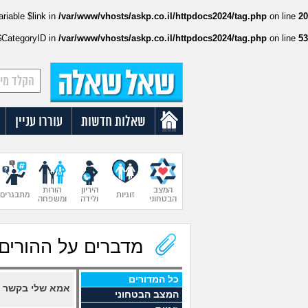
ariable $link in
/var/www/vhosts/askp.co.il/httpdocs2024/tag.php
on line
20
:$CategoryID in
/var/www/vhosts/askp.co.il/httpdocs2024/tag.php
on line
53
שאלות חדשות
עוררו עניין
המצב
היריון
הורות
זוגיות
מתבגרים
הבטחוני
ולידה
ומשפחה
מדברים על ההורים
כל המדורים
אמא שלי בקשר ע
המצב הבטחוני