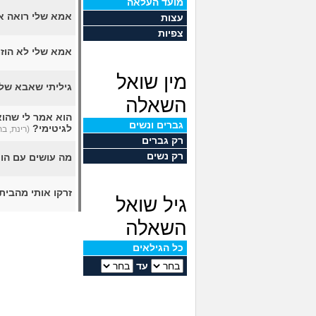
מועד העלאה
אמא שלי רואה א
עצות
צפיות
אמא שלי לא הוז
מין שואל
גיליתי שאבא של
השאלה
הוא אמר לי שהוא
גברים ונשים
לגיטימי?
(רינת, בת 7
רק גברים
רק נשים
מה עושים עם הו
זרקו אותי מהבית
גיל שואל
השאלה
כל הגילאים
עד