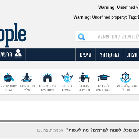
Warning
: Undefined v
Warning
: Undefined property: Tag:
הרשמה
עצות
מה קורה?
טיפים
מהבקו"ם... ועד
לימודים
עבודה
חברים
בית, שכנים
מה שעובר
שומרים על
מתי?!
וסטודנטים
וקריירה
ואנשים
ושותפים
עליי
הגוף
ם נוכל, לפנות לגורמים? מה לעשות?
(אנונימית, בת 23)