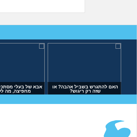
האם להתגרש בשביל אהבה? או
אבא של בעלי מסתכל 
שזה רק ריגוש?
מחפיצה, מה ל
(דנה, בת 35)
(ליה, בת 27)