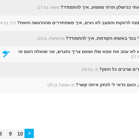
ותי ככישלון תרתי משמע, איך להתמודד?
(תפוח, בת 17)
מנה לרווקות והמצב לא נעים, איך משתחררים מההרגשה הזאת?
(דני, בת 34)
י בגד באשתו הקודמת, איך להתמודד?
(מוישיקלה, בן 19)
 לא עוזב את אמא שלו ושאם צריך נתגרש, אני שואלת האם זה
2)
רים שרבים כל הזמן?
(ד, בת 18)
, האם כדאי לי לנתק איתה קשר?
(דן שומבל, בן 25)
>
8
9
10