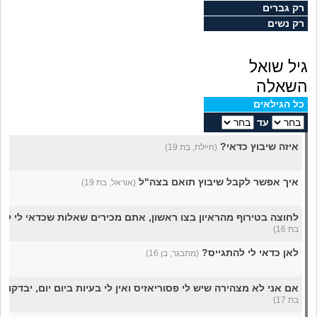
מה שעובר עליי
רק גברים
רק נשים
שומרים על הגוף
גיל שואל
פיננסי וכלכלה
השאלה
כל הגילאים
בין הסדינים
עד
איזה שיבוץ כדאי?
(חיילת, בת 19)
חיות מחמד
איך אפשר לקבל שיבוץ תואם בצה"ל
(אוראל, בת 19)
יוקר המחיה
לחוצה בטירוף מהראיון בצו ראשון, אתם מכירים שאלות שכדאי לי לה
גאווה
בת 16)
לאן כדאי לי להתגייס?
(מתבגר, בן 16)
אם אני לא מצהירה שיש לי פסוריאזיס ואין לי בעיות ביום יום, יבדקו
בת 17)