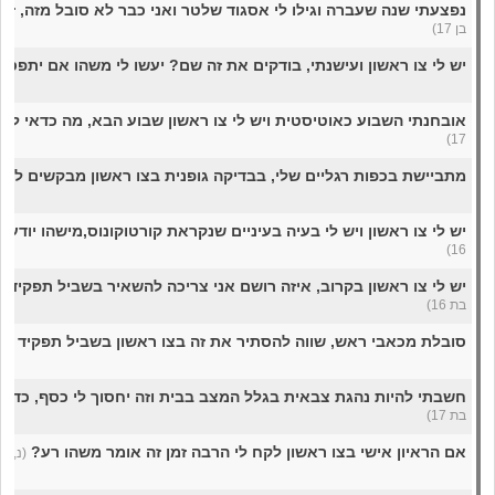
נפצעתי שנה שעברה וגילו לי אסגוד שלטר ואני כבר לא סובל מזה, זה י
בן 17)
יש לי צו ראשון ועישנתי, בודקים את זה שם? יעשו לי משהו אם יתפסו
אובחנתי השבוע כאוטיסטית ויש לי צו ראשון שבוע הבא, מה כדאי לי
17)
מתביישת בכפות רגליים שלי, בבדיקה גופנית בצו ראשון מבקשים להו
יש לי צו ראשון ויש לי בעיה בעיניים שנקראת קורטוקונוס,מישהו יודע 
16)
יש לי צו ראשון בקרוב, איזה רושם אני צריכה להשאיר בשביל תפקידי 
בת 16)
סובלת מכאבי ראש, שווה להסתיר את זה בצו ראשון בשביל תפקיד יו
חשבתי להיות נהגת צבאית בגלל המצב בבית וזה יחסוך לי כסף, כדאי 
בת 17)
אם הראיון אישי בצו ראשון לקח לי הרבה זמן זה אומר משהו רע?
(נ, בת 7