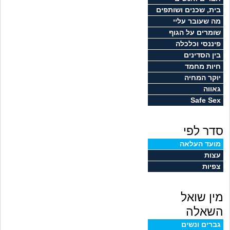
זוגיות
חיפוש שאלות
בית, שכנים ושותפים
מה שעובר עליי
|
היריון ולידה
הרשמה
התחברות
שומרים על הגוף
פיננסי וכלכלה
הורות ומשפחה
בין הסדינים
חיות מחמד
מתבגרים
יוקר המחיה
גאווה
Safe Sex
מהבקו"ם... ועד מתי?!
סדר לפי
לימודים וסטודנטים
מועד העלאה
עצות
עבודה וקריירה
צפיות
חברים ואנשים
מין שואל
בית, שכנים ושותפים
השאלה
גברים ונשים