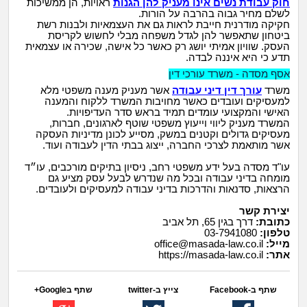
חוק עבודת נשים אינו מעניק להן הגנות
ראויות, הן ממשיכות
לשלם מחיר גבוה בהרבה על הורות.
חקיקה מודרנית חייבת לראות גם את העצמאיות ולבנות רשת
ביטחון שתאפשר להן לגדל משפחה מבלי לחשוש לקריסת
העסק. שוויון אמיתי יושג רק כאשר כל אישה, שכירה או עצמאית
תדע כי היא איננה לבדה.
אסף מסדה - משרד עורכי דין
משרד
עורך דין דיני עבודה
אשר מעניק מענה משפטי מלא
למעסיקים ועובדים כאשר מחויבות המשרד ללקוח והמענה
האישי והמקצועי עומדים תמיד בראש סדר העדיפויות.
המשרד מעניק ליווי וייעוץ משפטי שוטף לארגונים, חברות,
מעסיקים גדולים וקטנים במשק, מסייע לכונן מדיניות העסקה
אשר מותאמת לצרכי החברה, ייצוג בבתי הדין לעבודה ועוד.
עו"ד מסדה בעל ידע משפטי רחב, ניסיון בתיקים מורכבים, עו״ד
מומחה בדיני עבודה ובכל מה שנדרש לבעל עסק מציע גם
הרצאות, סדנאות והדרכות בדיני עבודה למעסיקים ולעובדים.
יצירת
קשר
כתובת
:
דרך בגין 65, תל אביב
טלפון
:
03-7941080
מייל
:
office@masada-law.co.il
אתר
:
https://masada-law.co.il
שתף ב-Facebook
צייץ ב-twitter
שתף בGoogle+