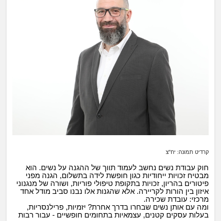
זוגיות
חיפוש שאלות
|
היריון ולידה
הרשמה
התחברות
הורות ומשפחה
מתבגרים
מהבקו"ם... ועד מתי?!
לימודים וסטודנטים
עבודה וקריירה
קרדיט תמונה: יח"צ
חוק עבודת נשים נחשב לעמוד תווך של ההגנה על נשים. הוא
חברים ואנשים
מבטיח זכויות ייחודיות כגון חופשת לידה בתשלום, הגנה מפני
פיטורים בהריון, זכויות בתקופת טיפולי פוריות, ושורה של מנגנוני
איזון בין הורות לקריירה. אלא שהגנות אלו נבנו סביב מודל אחד
מרכזי: עובדת שכירה.
בית, שכנים ושותפים
ומה עם אותן נשים שבחרו בדרך אחרת? יזמיות, פרילנסריות,
בעלות עסקים קטנים, עצמאיות בתחומים חופשיים - עבור רבות