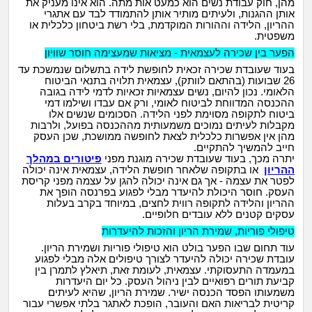
מהן, חוק עבודת נשים הוא כמעט אות מתה. הוא אינו מעניק את
מה שעובר עליי
אותן ההגנות, ולעיתים מותיר אותן להתמודד לבד עם אתגרי
ההריון, הלידה וההורות המוקדמת, בלי רשת ביטחון כלכלית או
משפטית.
שומרים על הגוף
הפער בין שכירה לעצמאית - מציאות שמעצימה חוסר שוויון
בעוד שעובדת שכירה זכאית לחופשת לידה בתשלום שנמשכת עד
פיננסי וכלכלה
26 שבועות (בהתאם לוותק), עצמאית תלויה בתנאי הביטוח
הלאומי. נכון להיום, נשים עצמאיות זכאיות לדמי לידה בגובה
ההכנסה המדווחת לביטוח לאומי, ורק אם עבדו ושילמו דמי
בין הסדינים
ביטוח לתקופה מסוימת לפני הלידה. הסכומים שנשים אלו
מקבלות לעיתים נמוכים משמעותית מההכנסה בפועל, ולרבות
מהן אין אפשרות כלכלית לצאת לחופשה ממושכת, שכן העסק
חיות מחמד
חייב להמשיך להתקיים.
יתרה מכך, בעוד שעובדת שכירה מוגנת מפני
פיטורים במהלך
ההריון
או בתקופה שלאחר חופשת הלידה, עצמאית אינה יכולה
לפטר את עצמה - אך גם אינה יכולה להגן על עצמה מפני קריסת
יוקר המחיה
העסק. חוסר היכולת להיעדר מבלי לפגוע בפרנסה הופך את
ההריון והלידה לתקופה רווית לחצים, במיוחד בקרב בעלות
עסקים קטנים ללא עובדים חלופיים.
גאווה
טיפולי פוריות, שמירת הריון והזכות להיעדרות
עוד תחום שבו הפער בולט הוא טיפולי פוריות ושמירת הריון.
עובדת שכירה יכולה להיעדר לצורך טיפולים אלה מבלי לפגוע
במעמדה התעסוקתי. עצמאית, לעומת זאת, תיאלץ לתמרן בין
קביעת תורים רפואיים לבין ניהול העסק. כל יום היעדרות
משמעותו הפסד הכנסה ישיר. שמירת הריון, שהיא לעיתים
קריטית לבריאות האם והעובר, הופכת לאתגר בלתי אפשרי עבור