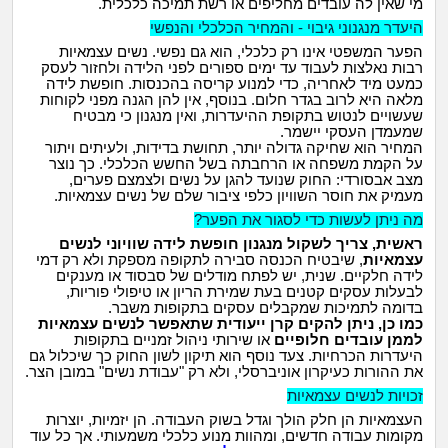
מי שאין לה עובדים מחליפים או רשת תמיכה כלכלית.
היעדר מנגנוני גיבוי - והמחיר הכלכלי והנפשי
הפער המשפטי אינו רק כלכלי, הוא גם נפשי. נשים עצמאיות
רבות נאלצות לעבוד עד ימים ספורים לפני הלידה ולחזור לעסק
כמעט מיד לאחריה, כדי למנוע קריסה בהכנסות. חופשת לידה
מלאה היא לרוב בגדר חלום. בנוסף, אין להן הגנה מפני לקוחות
שעשויים לנטוש בתקופת ההיעדרות, ואין מנגנון כי מבטיח
שמעמדן העסקי יישמר.
המחיר הוא שחיקה גדולה יותר, תחושת בדידות, ולעיתים ויתור
על הקמת משפחה או הרחבתה בשל החשש הכלכלי. כך נוצר
מצב אבסורדי: החוק שנועד להגן על נשים ולצמצם פערים,
מעמיק את חוסר השוויון כלפי ציבור שלם של נשים עצמאיות.
מה ניתן לעשות כדי לסגור את הפער?
ראשית
,
צריך
לשקול
מנגנון
חופשת
לידה
שוויוני
לנשים
עצמאיות
, שיבטיח הכנסה סבירה לתקופה מספקת ולא רק דמי
לידה חלקיים. שנית, יש לפתח מודלים של סבסוד או מענקים
לבעלות עסקים קטנים בעת שמירת הריון או טיפולי פוריות,
בדומה לתמיכות שמקבלים עסקים בתקופות משבר.
כמו
כן
,
ניתן
להקים
קרן
ייעודית
שתאפשר
לנשים
עצמאיות
לממן
עובדים
חלופיים
או שירותי ניהול זמניים בתקופות
היעדרות הכרחיות. צעד נוסף הוא תיקון לשון החוק כך שיכלול גם
את ההורות כעיקרון אוניברסלי, ולא רק "עבודת נשים" במובן הצר.
זכויות לנשים עצמאיות
העצמאיות הן חלק הולך וגדל בשוק העבודה. הן יזמיות, יוצרות
מקומות עבודה חדשים, ומהוות מנוע כלכלי משמעותי. אך כל עוד