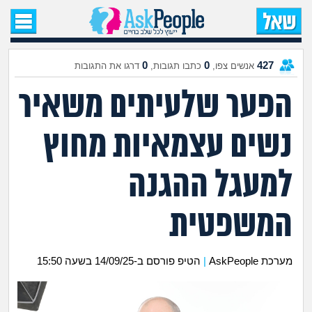
עמוד הבית
שאל שאלה
0
0
427
אנשים צפו,
כתבו תגובות,
דרגו את התגובות
הפער שלעיתים משאיר
שאלות חדשות
נשים עצמאיות מחוץ
שאלות שעוררו עניין
עצות חדשות
למעגל ההגנה
מה קורה כאן?
המשפטית
מתחם הטיפים
מערכת AskPeople
|
הטיפ פורסם ב-14/09/25 בשעה 15:50
מדורים