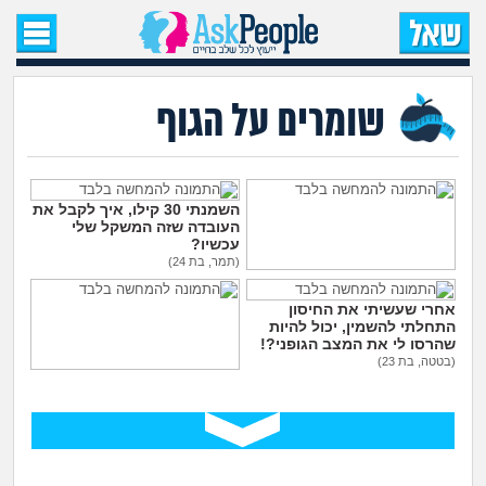
עמוד הבית
שאל שאלה
שומרים על הגוף
שאלות חדשות
שאלות שעוררו עניין
השמנתי 30 קילו, איך לקבל את
העובדה שזה המשקל שלי
עכשיו?
עצות חדשות
(תמר, בת 24)
יש לי כינים וזה לא עובר, מה
עוד אני יכולה לנסות?
אחרי שעשיתי את החיסון
(נחמה, בת 22)
מה קורה כאן?
התחלתי להשמין, יכול להיות
שהרסו לי את המצב הגופני?!
(בטטה, בת 23)
מתחם הטיפים
הליקס בצד ימין - זה אומר
שאני לסבית?
(הייהיי, בת 22)
מדורים