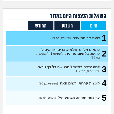
זוגיות
חיפוש שאלות
|
היריון ולידה
הרשמה
התחברות
השאלות הנצפות ה
יום
במדור
היום
השבוע
החודש
הורות ומשפחה
1
שעת ארוחת ערב
מתבגרים
(שואלת, בת 19)
כתמים מלייזר שלא עוברים וגורמים לי
2
מהבקו"ם... ועד מתי?!
לדאוג כל היום מה ניתן לעשות?
(אנונימית,
בת 25)
לימודים וסטודנטים
3
למה ירידה במשקל מרגישה כל כך נורא?
(אנונימית, בת 17)
עבודה וקריירה
4
לעשות קרחת ולשים פאה
(אנונימי, בן 20)
חברים ואנשים
5
עד כמה חזה זה משמעותי?
(נערה, בת 16)
בית, שכנים ושותפים