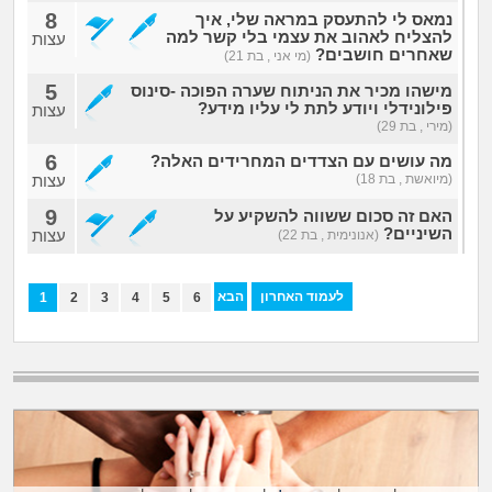
8
נמאס לי להתעסק במראה שלי, איך
להצליח לאהוב את עצמי בלי קשר למה
עצות
שאחרים חושבים?
(מי אני , בת 21)
5
מישהו מכיר את הניתוח שערה הפוכה -סינוס
פילונידלי ויודע לתת לי עליו מידע?
עצות
(מירי , בת 29)
6
מה עושים עם הצדדים המחרידים האלה?
(מיואשת , בת 18)
עצות
9
האם זה סכום ששווה להשקיע על
השיניים?
עצות
(אנונימית , בת 22)
לעמוד האחרון
הבא
1
2
3
4
5
6