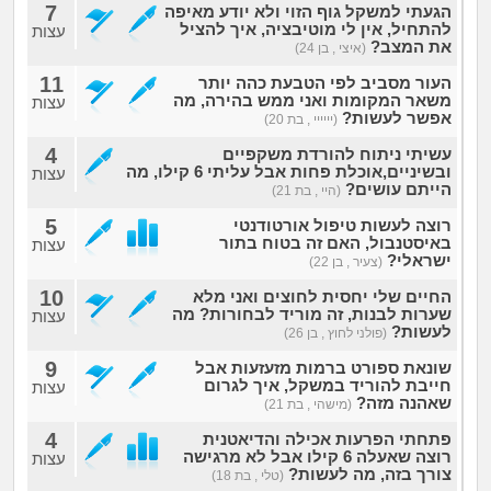
7
הגעתי למשקל גוף הזוי ולא יודע מאיפה
להתחיל, אין לי מוטיבציה, איך להציל
עצות
את המצב?
(איצי , בן 24)
11
העור מסביב לפי הטבעת כהה יותר
משאר המקומות ואני ממש בהירה, מה
עצות
אפשר לעשות?
(יייייי , בת 20)
4
עשיתי ניתוח להורדת משקפיים
ובשיניים,אוכלת פחות אבל עליתי 6 קילו, מה
עצות
הייתם עושים?
(היי , בת 21)
5
רוצה לעשות טיפול אורטודנטי
באיסטנבול, האם זה בטוח בתור
עצות
ישראלי?
(צעיר , בן 22)
10
החיים שלי יחסית לחוצים ואני מלא
שערות לבנות, זה מוריד לבחורות? מה
עצות
לעשות?
(פולני לחוץ , בן 26)
9
שונאת ספורט ברמות מזעזעות אבל
חייבת להוריד במשקל, איך לגרום
עצות
שאהנה מזה?
(מישהי , בת 21)
4
פתחתי הפרעות אכילה והדיאטנית
רוצה שאעלה 6 קילו אבל לא מרגישה
עצות
צורך בזה, מה לעשות?
(טלי , בת 18)