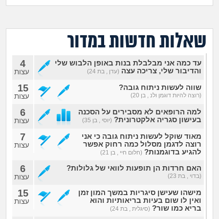
מה שעובר עליי
שומרים על הגוף
שאלות חדשות במדור
פיננסי וכלכלה
4
עד כמה אני מבלבלת בנות באופן הלבוש שלי
והדיבור שלי, צריכה עצה
עצות
(עדן , בת 24)
בין הסדינים
15
שווה לעשות ניתוח גובה?
(רוצה להיות דוגמן ולנ , בן 20)
עצות
חיות מחמד
6
למה הרופאים לא מסבירים על הסכנה
בעישון סגריה אלקטרונית?
עצות
(יוסי , בן 35)
יוקר המחיה
7
מאוד שוקל לעשות ניתוח גובה כי אני
רוצה לדגמן מסלול כמה רחוק אפשר
עצות
להגיע בדוגמנות?
(חלום חיי , בן 21)
גאווה
6
האם חרדות הן תופעות לוואי של גלולות?
(בדוי , בת 23)
עצות
15
מישהו שעישן סיגריות במשך המון זמן
ואין לו שום בעיות בריאותיות והוא
עצות
בריא כמו שור?
(סיגלית , בת 24)