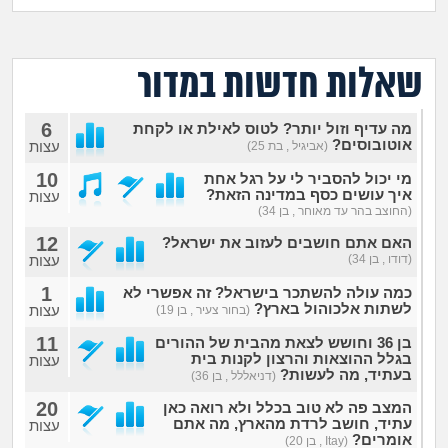
מה שעובר עליי
שומרים על הגוף
שאלות חדשות במדור
פיננסי וכלכלה
6
מה עדיף וזול יותר? לטוס לאילת או לקחת
אוטובוסים?
עצות
(אביגיל , בת 25)
בין הסדינים
10
מי יכול להסביר לי על רגל אחת
איך עושים כסף במדינה הזאת?
עצות
(החוצב בהר עד מאוחר , בן 34)
חיות מחמד
12
האם אתם חושבים לעזוב את ישראל?
(דודו , בן 34)
עצות
יוקר המחיה
1
כמה עולה להשתכר בישראל? זה אפשרי לא
לשתות אלכוהול בארץ?
עצות
(בחור צעיר , בן 19)
גאווה
11
בן 36 וחושש לצאת מהבית של ההורים
בגלל ההוצאות והרצון לקנות בית
עצות
בעתיד, מה לעשות?
(דניאללל , בן 36)
20
המצב פה לא טוב בכלל ולא רואה כאן
עתיד, חושב לרדת מהארץ, מה אתם
עצות
אומרים?
(Itay , בן 20)