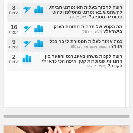
8
רוצה לחסוך בעלות האינטרנט הביתי,
להשתמש באינטרנט מהטלפון כהוט
עצות
ספוט זה מספיק?
(דני , בן 30)
16
מה הקטע של תרבות חתונות הענק
בישראל?
עצות
(ללה , בת 26)
9
כמה אמור לעלות תספורת לגבר בכל
אזור?
עצות
(המפוזר מכפר אזר , בן 90)
2
רוצה לקנות משהו באינטרנט והפער בין
החנויות שמוכרות קטן, איפה הכי כדאי לי
עצות
לקנות?
(אורי , בן 47)