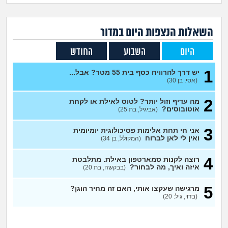
זוגיות
חיפוש שאלות
|
היריון ולידה
הרשמה
התחברות
השאלות הנצפות ה
יום
במדור
היום
השבוע
החודש
הורות ומשפחה
1
יש דרך להרוויח כסף בית 55 מטר? אבל...
מתבגרים
(אסי, בן 30)
2
מה עדיף וזול יותר? לטוס לאילת או לקחת
מהבקו"ם... ועד מתי?!
אוטובוסים?
(אביגיל, בת 25)
לימודים וסטודנטים
3
אני חי תחת אלימות פסיכולוגית יומיומית
ואין לי לאן לברוח
(המקולל, בן 34)
עבודה וקריירה
4
רוצה לקנות סמארטפון באילת. מתלבטת
איזה ואיך, מה לבחור?
(בבקשה, בת 20)
חברים ואנשים
5
מרגישה שעקצו אותי, האם זה מחיר הוגן?
(בדוי, גיל: 20)
בית, שכנים ושותפים