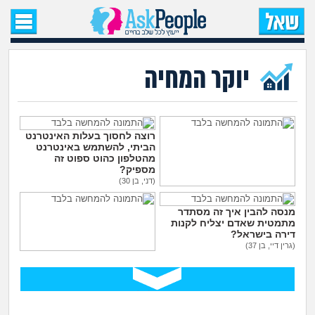
עמוד הבית
שאל שאלה
יוקר המחיה
שאלות חדשות
שאלות שעוררו עניין
רוצה לחסוך בעלות האינטרנט
הביתי, להשתמש באינטרנט
מהטלפון כהוט ספוט זה
מספיק?
עצות חדשות
(דני, בן 30)
גם בחול צריך לתת טיפים
לכולם?
מה קורה כאן?
מנסה להבין איך זה מסתדר
(., בת 16)
מתמטית שאדם יצליח לקנות
דירה בישראל?
מתחם הטיפים
(גרין דיי, בן 37)
מה הקטע של תרבות חתונות
הענק בישראל?
מדורים
(ללה, בת 26)