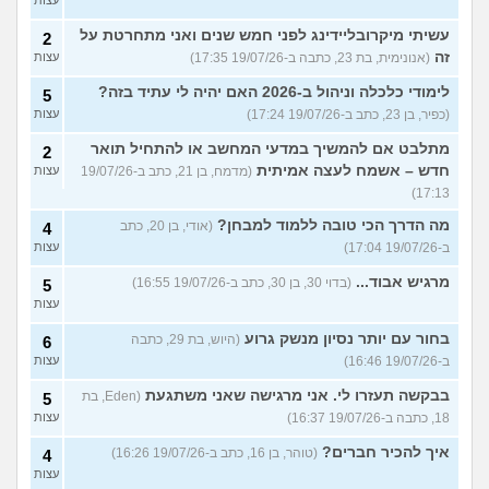
עשיתי מיקרובליידינג לפני חמש שנים ואני מתחרטת על
2
זה
(אנונימית, בת 23, כתבה ב-19/07/26 17:35)
עצות
לימודי כלכלה וניהול ב-2026 האם יהיה לי עתיד בזה?
5
(כפיר, בן 23, כתב ב-19/07/26 17:24)
עצות
מתלבט אם להמשיך במדעי המחשב או להתחיל תואר
2
חדש – אשמח לעצה אמיתית
(מדמח, בן 21, כתב ב-19/07/26
עצות
17:13)
מה הדרך הכי טובה ללמוד למבחן?
(אודי, בן 20, כתב
4
ב-19/07/26 17:04)
עצות
מרגיש אבוד...
(בדוי 30, בן 30, כתב ב-19/07/26 16:55)
5
עצות
בחור עם יותר נסיון מנשק גרוע
(היוש, בת 29, כתבה
6
ב-19/07/26 16:46)
עצות
בבקשה תעזרו לי. אני מרגישה שאני משתגעת
(Eden, בת
5
18, כתבה ב-19/07/26 16:37)
עצות
איך להכיר חברים?
(טוהר, בן 16, כתב ב-19/07/26 16:26)
4
עצות