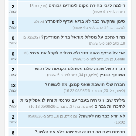
קיבלתי קנס מוגדל בתחבורה
6
דילמה לגבי בחירת מקום לימודים גבוהים
(עדי, בת 18,
2
ציבורית למרות ששילמתי
עצות
כתבה לפני כ-4 שעות)
עצות
בחופשי חודשי, יש טעם
בערעור נוסף?
(אביגיל, בת 41)
סימן שהקשר כבר לא בריא ועדיף להיפרד?
(אתלט
0
רוצה לעשות ניתוח אף אצל
9
לשעבר, בן 24, כתב לפני כ-4 שעות)
עצות
מנתח פרטי אבל זה יקר מידי,
עצות
עדיף לוותר על החלום?
מה דעתכם על מסלול מודאל בחיל המודיעין?
(צגצגצג, בן
0
(אנונימית, בת 22)
18, כתב לפני כ-5 שעות)
עצות
גם בחול צריך לתת טיפים
11
לכולם?
(., בת 16)
אני על הרצף האוטיסטי ולא מצליח לקבל את עצמי
(Mi
עצות
0
Gente, בן 29, כתב לפני כ-5 שעות)
עצות
גר ועובד במרכז, האם כדאי
6
לקנות דירה (כנראה
עצות
הבן זוג של שכנה שלנו משתלט בקנאות על רכוש
2
שלהשקעה) בצפון?
(ראול, בן 39)
משותף בבניין
(אליקו, בן 34, כתב לפני כ-5 שעות)
עצות
עוד שאלות חדשות במדור
חברה שלי חושבת שאני קמצן, מה לעשות?
13
(ליאור, גיל: 23, נכתב ב-05/08/26 16:22)
עצות
גיליתי שבן זוגי היה בעבר עם טרנסיות והיו לו אפליקציות
6
להיכרויות גברים
(שושנה, בת 37, כתבה ב-05/08/26 16:13)
עצות
לא יודע כבר מה לעשות?
(בן אדם, בן 18, כתב ב-05/08/26
2
16:02)
עצות
תהיתם פעם מה הכוונה שמישהו בלע את הלשון?
6