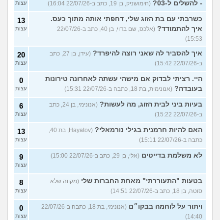
- להשלים ל-03?
(חימושניק, בן 19, כתב ב-22/07/26 16:04)
עצות
כשרבתי עם בת הזוג שלי, דחפתי אותה מתוך כעס.
13
איך להתמודד?
(אלכס, שם בדוי, בן 40, כתב ב-22/07/26
עצות
15:53)
איך להסביר לה שאני רוצה להיפרד?
(עידן, בן 27, כתב
20
ב-22/07/26 15:42)
עצות
היי. רציתי לבדוק אם מישהי עשתה לאחרונה טירונות
0
בעובדה?
(אנונימית, בת 18, כתבה ב-22/07/26 15:31)
עצות
בעיות ביני לבית הזוג, מה לעשות?
(אנונימי, בן 24, כתב
6
ב-22/07/26 15:22)
עצות
האם להיות חרמנית בגילי נורמאלי?
(Hayatov, בת 40,
13
כתבה ב-22/07/26 15:11)
עצות
לא משלמת בדייטים
(אלי, בן 29, כתב ב-22/07/26 15:00)
9
עצות
בטעות "התעוררתי" מאחת החברות שלי
(מקווה שלא
8
סוטה, בן 18, כתב ב-22/07/26 14:51)
עצות
ויתור על לוחמה בבקו״ם
(אנונימי, בת 18, כתבה ב-22/07/26
0
14:40)
עצות