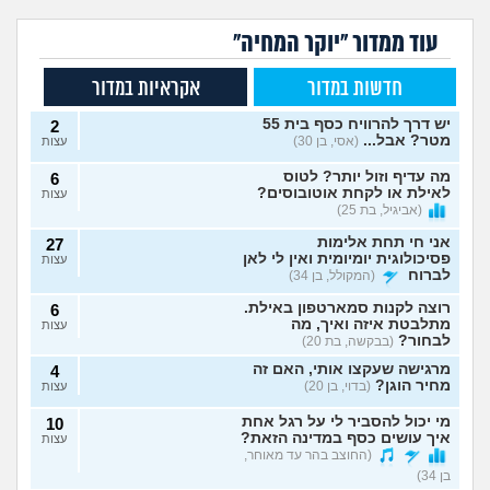
עוד ממדור "יוקר המחיה"
חדשות במדור
אקראיות במדור
יש דרך להרוויח כסף בית 55
2
מטר? אבל...
(אסי, בן 30)
עצות
מה עדיף וזול יותר? לטוס
6
לאילת או לקחת אוטובוסים?
עצות
(אביגיל, בת 25)
אני חי תחת אלימות
27
פסיכולוגית יומיומית ואין לי לאן
עצות
לברוח
(המקולל, בן 34)
רוצה לקנות סמארטפון באילת.
6
מתלבטת איזה ואיך, מה
עצות
לבחור?
(בבקשה, בת 20)
מרגישה שעקצו אותי, האם זה
4
מחיר הוגן?
(בדוי, בן 20)
עצות
מי יכול להסביר לי על רגל אחת
10
איך עושים כסף במדינה הזאת?
עצות
(החוצב בהר עד מאוחר,
בן 34)