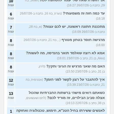
אני חושדת שאח שלי עומד להסתפח לכת
(Sister, בת
10
29, כתבה ב-26/07/26 16:27)
עצות
עד כמה חזה זה משמעותי?
(נערה, בת 16, כתבה ב-26/07/26
6
16:18)
עצות
מתכננת חתונה ראשונה, יש לכם עצות?
(א, בת 28,
7
כתבה ב-26/07/26 16:09)
עצות
מרגישה חוסר בטחון מטורף
(.., בת 21, כתבה ב-26/07/26
8
16:00)
עצות
אמא לא רוצה שאלמד תואר בהנדסה, מה לעשות?
8
(Alex, בן 21, כתב ב-23/07/26 16:01)
עצות
האם מה שאני מרגיש זה הגיוני ותקין?
(לירון,
8
בן 31, כתב ב-23/07/26 15:50)
עצות
איך להתגבר על רצון לקשר לפני הזמן?
(אנונימית, בת
12
21, כתבה ב-23/07/26 15:39)
עצות
כשאתם רואים מישהי ברשתות החברתיות שהכול
13
אצלה סביב הבילויים, זה מוריד לכם?
(לחם ושעשועים,
עצות
בן 36, כתב ב-22/07/26 16:13)
לאנשים ששירתו בחיל הטנ"א, חימוש, טכנולוגיה ואחזקה
1