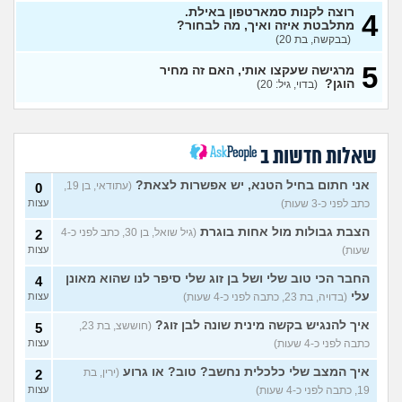
ממשכורת של עשר אלף נטו?
עצות
רוצה לקנות סמארטפון באילת.
4
(קוקי, בת 27)
מתלבטת איזה ואיך, מה לבחור?
(בבקשה, בת 20)
בן 36 וחושש לצאת מהבית של
11
ההורים בגלל ההוצאות והרצון
עצות
5
מרגישה שעקצו אותי, האם זה מחיר
לקנות בית בעתיד, מה לעשות?
הוגן?
(בדוי, גיל: 20)
(דניאללל, בן 36)
חושב על לקנות רכב חדש כי
3
בשלי יש הרבה תקלות אבל
עצות
המשכורת לא מספיקה, מה
שאלות חדשות ב
לעשות?
(חמוד, בן 20)
איך מושכים כסף מהפנסיה
6
אני חתום בחיל הטנא, יש אפשרות לצאת?
(עתודאי, בן 19,
0
לפני גיל פרישה?
(א, בת 26)
עצות
כתב לפני כ-3 שעות)
עצות
במידה ואני לא משלם אגרת
7
הצבת גבולות מול אחות בוגרת
(גיל שואל, בן 30, כתב לפני כ-4
טסט לרכב חדש 2023, מה
2
עצות
קורה בעצם?
(נהוראי, בן 22)
שעות)
עצות
המצב פה לא טוב בכלל ולא
20
החבר הכי טוב שלי ושל בן זוג שלי סיפר לנו שהוא מאונן
4
רואה כאן עתיד, חושב לרדת
עצות
עלי
(בדויה, בת 23, כתבה לפני כ-4 שעות)
עצות
מהארץ, מה אתם אומרים?
(Itay, בן 20)
איך להנגיש בקשה מינית שונה לבן זוג?
(חוששצ, בת 23,
5
כתבה לפני כ-4 שעות)
עצות
אני לא עובדת עכשיו ואין לי
18
כסף אבל בא לי ממש לטוס,
עצות
איך המצב שלי כלכלית נחשב? טוב? או גרוע
מה לעשות? לרדת מזה?
(ירין, בת
2
19, כתבה לפני כ-4 שעות)
(אנונימית, בת 29)
עצות