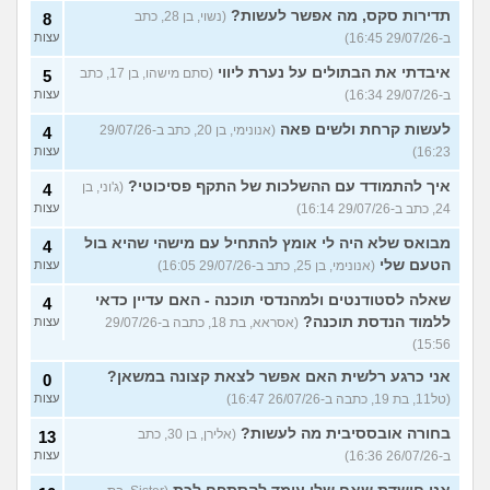
תדירות סקס, מה אפשר לעשות?
(נשוי, בן 28, כתב
8
ב-29/07/26 16:45)
עצות
איבדתי את הבתולים על נערת ליווי
(סתם מישהו, בן 17, כתב
5
ב-29/07/26 16:34)
עצות
לעשות קרחת ולשים פאה
(אנונימי, בן 20, כתב ב-29/07/26
4
16:23)
עצות
איך להתמודד עם ההשלכות של התקף פסיכוטי?
(ג'וני, בן
4
24, כתב ב-29/07/26 16:14)
עצות
מבואס שלא היה לי אומץ להתחיל עם מישהי שהיא בול
4
הטעם שלי
(אנונימי, בן 25, כתב ב-29/07/26 16:05)
עצות
שאלה לסטודנטים ולמהנדסי תוכנה - האם עדיין כדאי
4
ללמוד הנדסת תוכנה?
(אסראא, בת 18, כתבה ב-29/07/26
עצות
15:56)
אני כרגע רלשית האם אפשר לצאת קצונה במשאן?
0
(טל11, בת 19, כתבה ב-26/07/26 16:47)
עצות
בחורה אובססיבית מה לעשות?
(אלירן, בן 30, כתב
13
ב-26/07/26 16:36)
עצות