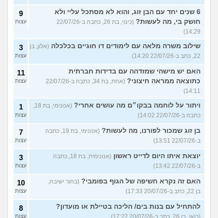
6 שנים יחד עם הבן זוג, והוא לא מסתכל עליי ולא
9
חושק בי, מה לעשות?
(כינוי, בת 26, כתבה ב-22/07/26
עצות
14:29)
שילוב משרה מלאה עם לימודים דו חוגיים בכלכלה
(אלון, בן
3
22, כתב ב-22/07/26 14:20)
עצות
האם יש מישהי שמזדהה עם בדידות חברתית
11
כתוצאה ממראה חיצוני?
(אחת, בת 34, כתבה ב-22/07/26
עצות
14:11)
ויתור על לוחמה בבקו״ם מה עושים אחרי?
(אנונימי, בת 18,
1
כתבה ב-22/07/26 14:02)
עצות
בן זוג שמכור לפורנו, מה לעשות?
(אנונימי, בת 19, כתבה
7
ב-22/07/26 13:51)
עצות
יוצאת איתו היום לדייט ראשון
(אנונימית, בת 18, כתבה
3
ב-22/07/26 13:42)
עצות
האם זה נקרא חשיפה של הגוף בפומבי?
(בחור ישיבה,
10
בן 22, כתב ב-20/07/26 17:33)
עצות
להתחיל עם בנות בים/ הליכה בטיילת או מועדון?
8
(רואי, בן 26, כתב ב-20/07/26 17:22)
עצות