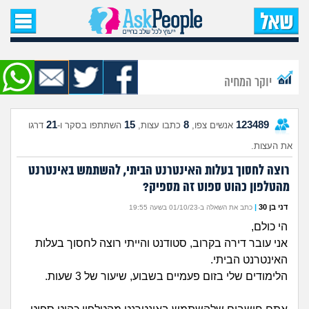
עמוד הבית
שאל שאלה
יוקר המחיה
שאלות חדשות
21
15
8
123489
אנשים צפו,
כתבו עצות,
השתתפו בסקר ו-
דרגו
שאלות שעוררו עניין
את העצות.
עצות חדשות
רוצה לחסוך בעלות האינטרנט הביתי, להשתמש באינטרנט
מהטלפון כהוט ספוט זה מספיק?
מה קורה כאן?
דני בן 30
|
כתב את השאלה ב-01/10/23 בשעה 19:55
הי כולם,
מתחם הטיפים
אני עובר דירה בקרוב, סטודנט והייתי רוצה לחסוך בעלות
האינטרנט הביתי.
מדורים
הלימודים שלי בזום פעמיים בשבוע, שיעור של 3 שעות.