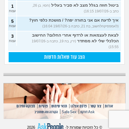
ביטול חוזה בגלל מצב לא סביר בעליל
(חסוי, בן 26,
1
כתב ב-19/07/26 16:15)
עצות
איך לדעת אם אני בחורה יפה? / מושכת כלפי חוץ?
5
(לאמפסיקהלחשוב, בת 21, כתבה ב-19/07/26 16:04)
עצות
לצאת לעצמאות או לרדוף אחרי החלום? החישוב
3
הכלכלי שלי לא מסתדר
(ירין, בת 19, כתבה ב-19/07/26
עצות
15:55)
הצג עוד שאלות חדשות
אודות
|
צור קשר
|
פרסם אצלנו
|
תנאי שימוש
|
פרטיות
|
מצוקה וחירום
|
|
Ask דורקס
Safe Sex
הקורנה ומה שמסביב
© כל הזכויות שמורות ל-
2026