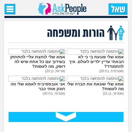
עמוד הבית
שאל שאלה
הורות ומשפחה
שאלות חדשות
שאלות שעוררו עניין
אמא שלי פוגעת בי כי לא
אמא שלי לוחצת עליי להתחתן
הבאתי עדיין ילדים לעולם. איך
בשידוך עם כל אחת שיש לה
להתמודד?
דופק, מה לעשות?
עצות חדשות
(אנונימית, בת 29)
(אריאל, בן 23)
אמא שלי שונאת את חברה שלי
אני אובססיבית לאמא שלי וזה
מה קורה כאן?
מה לעשות?
חונק אותי כבר
(אנונימי, בן 21)
(אנונימי, בת 20)
מתחם הטיפים
מדורים