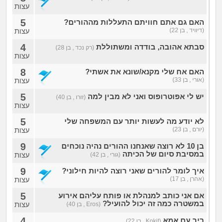
עצות
5
האם גם אתם חוויתם התעללות מההורים?
(דיוויד , בן 22)
עצות
4
סבתא אהובה, בודדה ומשתוללת
(רק נכד , בן 28)
עצות
8
האם אח שלי מקנא/שונא את אשתי?
(אורי , בן 33)
עצות
5
יש לי אפוטרופוס ואני לא מבין למה
(זורו , בן 40)
עצות
5
לא יודע מה לעשות יותר עם המשפחה שלי
(יורם , בן 23)
עצות
9
בן 10 לא רוצה שאנחנו ההורים נהיה נוכחים
במסיבת סיום של הכיתה
עצות
(גורי , בן 42)
9
איך לומר להורים שאני רוצה להיות חילוני?
(אהרן , בן 17)
עצות
5
אם אני כותב למנהלת או פותח עליהם אירוע
במשטרה כמה זה יכול להועיל?
עצות
(Eros , בן 40)
4
ריב עם אמא
(Kokit , בן 22)