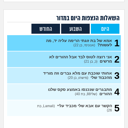
זוגיות
חיפוש שאלות
|
היריון ולידה
הרשמה
התחברות
השאלות הנצפות ה
יום
במדור
היום
השבוע
החודש
הורות ומשפחה
1
אמא של בת זוגתי הרימה עליה יד, מה
מתבגרים
לעשות?
(אנונימי, בן 22)
2
אני רוצה לטוס לבד אבל ההורים לא
מהבקו"ם... ועד מתי?!
מרשים
(כ, בן 21)
לימודים וסטודנטים
3
אחותי שוכבת עם מלא גברים וזה מוריד
מהכבוד שלי
(מישהו, בן 20)
עבודה וקריירה
4
מתבגרים שנכנסו באמצע סקס שלנו
ההורים
(שלי88, בת 40)
חברים ואנשים
5
הקשר עם אבא שלי מכביד עליי
(Lamali, בת
26)
בית, שכנים ושותפים