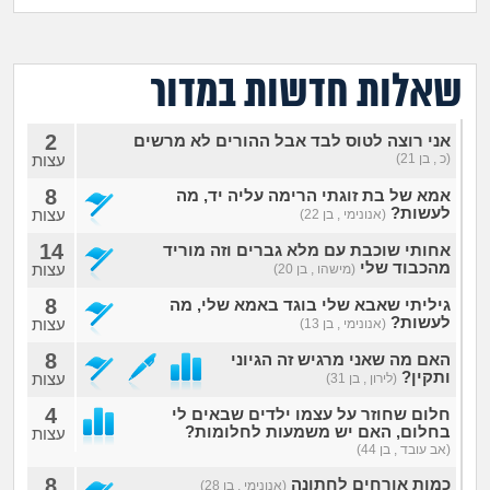
מה שעובר עליי
שומרים על הגוף
שאלות חדשות במדור
פיננסי וכלכלה
2
אני רוצה לטוס לבד אבל ההורים לא מרשים
(כ , בן 21)
עצות
בין הסדינים
8
אמא של בת זוגתי הרימה עליה יד, מה
לעשות?
עצות
(אנונימי , בן 22)
חיות מחמד
14
אחותי שוכבת עם מלא גברים וזה מוריד
מהכבוד שלי
עצות
(מישהו , בן 20)
יוקר המחיה
8
גיליתי שאבא שלי בוגד באמא שלי, מה
לעשות?
עצות
(אנונימי , בן 13)
גאווה
8
האם מה שאני מרגיש זה הגיוני
ותקין?
עצות
(לירון , בן 31)
4
חלום שחוזר על עצמו ילדים שבאים לי
בחלום, האם יש משמעות לחלומות?
עצות
(אב עובד , בן 44)
8
כמות אורחים לחתונה
(אנונימי , בן 28)