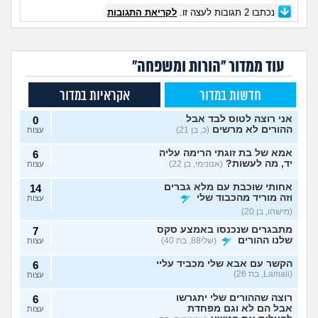
נכתבו
2
תגובות לעצה זו.
לקריאת התגובות
עוד ממדור "הורות ומשפחה"
חדשות במדור
אקראיות במדור
אני רוצה לטוס לבד אבל
0
ההורים לא מרשים
(כ, בן 21)
עצות
אמא של בת זוגתי הרימה עליה
6
יד, מה לעשות?
(אנונימי, בן 22)
עצות
אחותי שוכבת עם מלא גברים
14
וזה מוריד מהכבוד שלי
עצות
(מישהו, בן 20)
מתבגרים שנכנסו באמצע סקס
7
שלנו ההורים
(שלי88, בת 40)
עצות
הקשר עם אבא שלי מכביד עליי
6
(Lamali, בת 26)
עצות
רוצה שההורים שלי יתגרשו
6
אבל הם לא וגם מפחדת
עצות