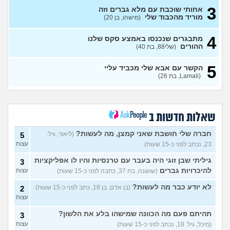
3
אחותי שוכבת עם מלא גברים וזה
איך אני אמורה להתמודד עם
7
מוריד מהכבוד שלי
(מישהו, בן 20)
המצב?
(אנונימית, בת 21)
עצות
4
מתבגרים שנכנסו באמצע סקס שלנו
אני רוצה לנתק איתו קשר ולא
6
ההורים
(שלי88, בת 40)
מצליחה לעשות את זה
(MAJA,
עצות
בת 28)
5
הקשר עם אבא שלי מכביד עליי
נערה בת 18 שרוצה לצאת
18
(Lamali, בת 26)
בשאלה ומפחדת מהתגובה של
עצות
ההורים
(אנונימי, בת 18)
סבתא אהובה, בודדה
4
ומשתוללת
(רק נכד, בן 28)
עצות
שאלות חדשות ב
האם אח שלי מקנא/שונא את
8
אשתי?
(אורי, בן 33)
עצות
חברה שלי חושבת שאני קמצן, מה לעשות?
(ליאור, גיל:
5
23, נכתב לפני כ-15 שעות)
עצות
הבת שלי מדוכדכת שאני ואביה
4
מבוגרים... איך מתמודדים?
(.,
עצות
גיליתי שבן זוגי היה בעבר עם טרנסיות והיו לו אפליקציות
3
בת 45)
להיכרויות גברים
(שושנה, בת 37, כתבה לפני כ-15 שעות)
עצות
יש לי אפוטרופוס ואני לא מבין
5
למה
(זורו, בן 40)
עצות
לא יודע כבר מה לעשות?
(בן אדם, בן 18, כתב לפני כ-15 שעות)
2
עצות
לא יודע מה לעשות יותר עם
5
המשפחה שלי
(יורם, בן 23)
עצות
תהיתם פעם מה הכוונה שמישהו בלע את הלשון?
3
(מיכל, גיל: 18, נכתב לפני כ-15 שעות)
עצות
בן 10 לא רוצה שאנחנו ההורים
9