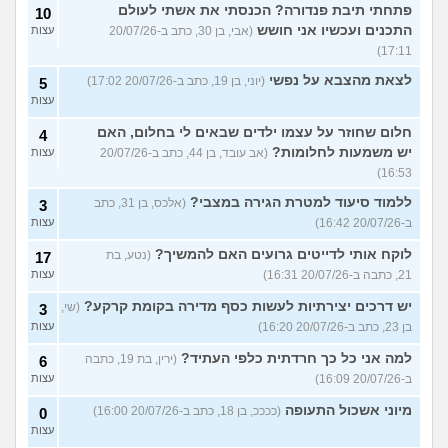
פתחתי תיבת פנדורה? הכנסתי את אשתי לעולם
10
התכנים ועכשיו אני חושש
(אבי, בן 30, כתב ב-20/07/26
עצות
17:11)
לצאת מהצבא על נפשי
(יוני, בן 19, כתב ב-20/07/26 17:02)
5
עצות
חלום שחוזר על עצמו ילדים שבאים לי בחלום, האם
4
יש משמעות לחלומות?
(אב עובד, בן 44, כתב ב-20/07/26
עצות
16:53)
ללמוד סיעוד למטרת הגירה במצבי?
(אלכס, בן 31, כתב
3
ב-20/07/26 16:42)
עצות
לוקח אותי לדייטים גרועים האם להמשיך?
(נטע, בת
17
21, כתבה ב-20/07/26 16:31)
עצות
יש דרכים יצירתיות לעשות כסף מדירה בקומת קרקע?
(שי,
3
בן 23, כתב ב-20/07/26 16:20)
עצות
למה אני כל כך חרדתית כלפי העתיד?
(ירין, בת 19, כתבה
6
ב-20/07/26 16:09)
עצות
מיוני אשכול התעופה
(ככככ, בן 18, כתב ב-20/07/26 16:00)
0
עצות