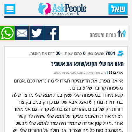
עמוד הבית
שאל שאלה
הורות ומשפחה
שאלות חדשות
36
8
7884
אנשים צפו,
כתבו עצות, ו-
דרגו את העצות.
שאלות שעוררו עניין
האם אח שלי מקנא/שונא את אשתי?
עצות חדשות
אורי בן 33
|
כתב את השאלה ב-02/07/26 בשעה 15:00
אז אני מפרט את הדינמיקה תגידו לי מה נראה לכם .אנחנו
מה קורה כאן?
משפחה קרובה של 5 בנים .
קטע מיוחד במשפחה שלי שאין בנות אמא שלי מהצד שלה
מתחם הטיפים
בת יחידה מתוך 6 ואצל אבא שלי גם כן רק בנים בקיצור
דורות רק של בנים .ההורים רצו בת לא קרה . גם אני מאוד
מדורים
רציתי אחות חשבתי בעיקר על אמא שלי שיהיה לה קשר
אחר .מגיל קטן אני זה שתמיד היה עוזר לאמא שלי מבשל
,מנקה,כביסות כל מה שצריך .אני חולה על ההורים שלי ויש