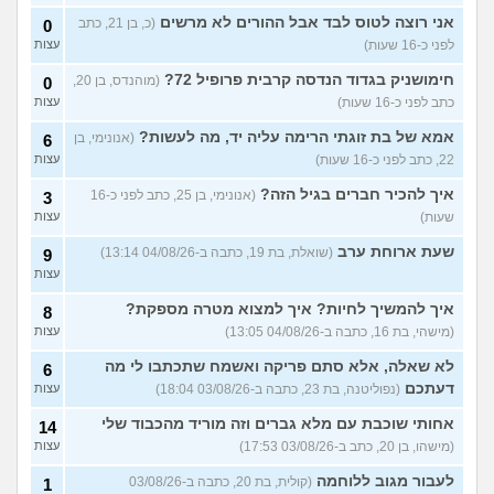
נהיה נוכחים במסיבת סיום של
עצות
אני רוצה לטוס לבד אבל ההורים לא מרשים
(כ, בן 21, כתב
0
הכיתה
(גורי, בן 42)
לפני כ-16 שעות)
עצות
מה הסוד הזה שגורם לריח
7
הטוב להשאר בבגד לאורך זמן
עצות
חימושניק בגדוד הנדסה קרבית פרופיל 72?
(מוהנדס, בן 20,
0
???
(מתלמדת, בת 50)
כתב לפני כ-16 שעות)
עצות
איך לומר להורים שאני רוצה
9
אמא של בת זוגתי הרימה עליה יד, מה לעשות?
(אנונימי, בן
6
להיות חילוני?
(אהרן, בן 17)
עצות
22, כתב לפני כ-16 שעות)
עצות
עוד שאלות חדשות במדור
איך להכיר חברים בגיל הזה?
(אנונימי, בן 25, כתב לפני כ-16
3
שעות)
עצות
שעת ארוחת ערב
(שואלת, בת 19, כתבה ב-04/08/26 13:14)
9
עצות
איך להמשיך לחיות? איך למצוא מטרה מספקת?
8
(מישהי, בת 16, כתבה ב-04/08/26 13:05)
עצות
לא שאלה, אלא סתם פריקה ואשמח שתכתבו לי מה
6
דעתכם
(נפוליטנה, בת 23, כתבה ב-03/08/26 18:04)
עצות
אחותי שוכבת עם מלא גברים וזה מוריד מהכבוד שלי
14
(מישהו, בן 20, כתב ב-03/08/26 17:53)
עצות
לעבור מגוב ללוחמה
(קולית, בת 20, כתבה ב-03/08/26
1