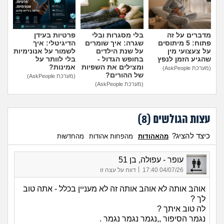
מדברים על זה
בלי מסגרות ובלי
פרטיות בעידן
פתוח: 5 מיתוסים
שגרה: איך שומרים
הדיגיטלי: איך
על צעצועי מין
על שנת הילדים
לשמור על אנונימיות
שהגיע הזמן לנפץ
בחופש הגדול -
בלי לוותר על
ומצילים את השפיות
אמינות?
(מערכת AskPeople)
של ההורים?
(מערכת AskPeople)
(מערכת AskPeople)
עצות הגולשים (
8
)
כיצד להציג?
מהאהודות
מהפחות אהודות
מהחדשות
עופר - עפולה, בן 51
|
04/07/26 17:40
דווח על עצה זו
אוהב אותה לא אוהב אותה זה לא מעניין בכלל - אתה טוב
לך ?
לה טוב איתך ?
נגמר הסיפור ,,נגמר נגמר נגמר .