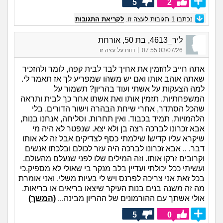
5
2
נכתבו
1
תגובות לעצה זו.
לקריאת התגובות
ליר_4613, בת 50, אורחת
|
03/07/26 07:55
דווח על עצה זו
אתה חייב להזמין את אחיך לבד לבית קפה, לומר ולהזכיר
שאתה אוהב אותו ואם יש משהו שמפריע לך אז תאמר לי.
למה הצעקות על אשתי ועוד בהריון? תשמור על
המשפחתיות. תזמין אותו ואת אשתו אחר כך לבית ותראה
שהכל הסתדר, אחרי שיחת הבהרה וישור הדורים. בלי
הלהמויות, תמיד בכבוד. ואין תחרות. וסליחה, אנחנו בנות,
אבא זכרונו לברכה רצה בן ולא יצא. שנפטר לא היה מי
שיקרא עליו קדיש! שילמתי כסף לצדיקים אבל זה לא אותו
דבר. .. אבא זכרונו לברכה היה עזר לכולם ובלכתו אנשים
וקרובים זרקו אותו. וזה המילים שלו לפני שנעלם מהעולם.
ועשיתי ככל יכולתי ועדיין בלב מנקר בי שאולי לא מספיק.כי
בכל זאת אני צריכה לפרנס ויש לי בעיות משלי. ואני אומרת
מה זה משנה בנים בנות העיקר שיצאו בריאים או בריאות.
אולי אשתך עם ההורמונים של ההריון מבינה...
(המשך)
5
0