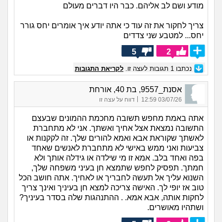
מודע ושם לב אליהם. כבר היו דברים מעולם
צריך לחקור את זה עוד כי אתה יודע איך אומרים יחס גורר
יחס... למטבע שני צדדים
5
2
נכתבו
1
תגובות לעצה זו.
לקריאת התגובות
אסנת_9557, בת 40, אורחת
|
03/07/26 12:59
דווח על עצה זו
אתה באמת מחפש תשובה מחכמת ההמונים שבעצם
התשובה נמצאת אצל אחיך ואשתך. אני לא מתחברת
לאשתך שקוראת אבא ואמא להורים שלך. זה לקקנות או
צביעות ואני ממש באישי לא מתחברת לאנשים שאחד
בפה ואחד בלב. אמא זו מי שילדה או גידלה אותך ולא
חמתך. תפסיק לחפש שתמצא חן בעיני משפחה שלך,
השנוא עליך אל תעשה לחבריך או לאחיך. אתה חושב הכל
טוב אז יופי לך. האישה צריכה למצא חן בעיניך ואינך צריך
לחקות אותה, אבא אמא. . ההתנהגות שלה בסדר בעיניך?
ושתהיו מאושרים.