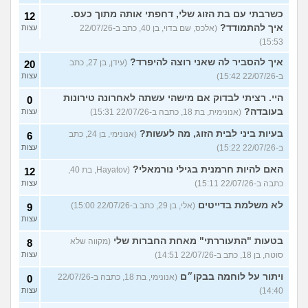
כשרבתי עם בת הזוג שלי, דחפתי אותה מתוך כעס.
12
איך להתמודד?
(אלכס, שם בדוי, בן 40, כתב ב-22/07/26
עצות
15:53)
איך להסביר לה שאני רוצה להיפרד?
(עידן, בן 27, כתב
20
ב-22/07/26 15:42)
עצות
היי. רציתי לבדוק אם מישהי עשתה לאחרונה טירונות
0
בעובדה?
(אנונימית, בת 18, כתבה ב-22/07/26 15:31)
עצות
בעיות ביני לבית הזוג, מה לעשות?
(אנונימי, בן 24, כתב
6
ב-22/07/26 15:22)
עצות
האם להיות חרמנית בגילי נורמאלי?
(Hayatov, בת 40,
12
כתבה ב-22/07/26 15:11)
עצות
לא משלמת בדייטים
(אלי, בן 29, כתב ב-22/07/26 15:00)
9
עצות
בטעות "התעוררתי" מאחת החברות שלי
(מקווה שלא
8
סוטה, בן 18, כתב ב-22/07/26 14:51)
עצות
ויתור על לוחמה בבקו״ם
(אנונימי, בת 18, כתבה ב-22/07/26
0
14:40)
עצות