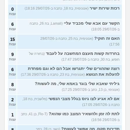
רכזת שירות ישיר
(אנונימית, בת 18, כתבה ב-29/07/26 18:16)
0
עצות
הקשר עם אבא שלי מכביד עליי
(Lamali, בת 26, כתבה
6
ב-29/07/26 18:05)
עצות
האם זה חוקי?
(אנונימית, בת 25, כתבה ב-29/07/26
15
17:56)
עצות
בחרדות קשות מעצם המחשבה על לעבוד
(בחורה של
9
חופש, בת 30, כתבה ב-29/07/26 17:47)
עצות
רוצה שההורים שלי יתגרשו אבל הם לא וגם מפחדת
6
להעלות את הנושא
(אנונימית, בת 23, כתבה ב-29/07/26 17:36)
עצות
גיליתי שאבא שלי בוגד באמא שלי, מה לעשות?
8
(אנונימי, בן 13, כתב ב-29/07/26 17:25)
עצות
אם לא אגיע לצו גיוס בגלל מצבי הנפשי
(מלשבית, בת 18,
2
כתבה ב-29/07/26 17:05)
עצות
לתת לה זמן ולהשאיר המצב כמו שהוא?
(Flo-T, בן 41, כתב
1
ב-29/07/26 16:56)
עצות
תדירות סקס, מה אפשר לעשות?
(נשוי, בן 28, כתב
8