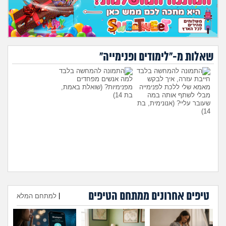
שאלות מ-"לימודים ופנימייה"
חייבת עזרה, איך לבקש
למה אנשים מפחדים
מאמא שלי ללכת לפנימייה
מפנימיות?
(שואלת באמת,
מבלי לשתף אותה במה
בת 14)
שעובר עליי?
(אנונימית, בת
14)
טיפים אחרונים ממתחם הטיפים
היועצת המליצה לשלוח את
עומדת להיות בפנימייה ויש לי
|
למתחם המלא
הבן שלי לפנימייה, לסמוך
חבר, אני יכולה להביא אותו
עליה?
(אמא מודאגת, בת
לחדר שלי?
(פנימיסטית
הוספת טיפ
35)
לעתיד, בת 16)