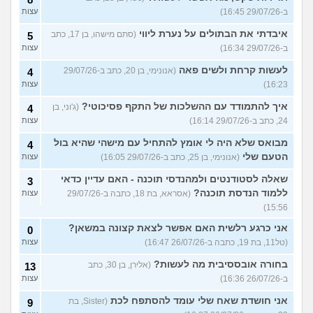
ב-29/07/26 16:45)
עצות
איבדתי את הבתולים על נערת ליווי
(סתם מישהו, בן 17, כתב
5
ב-29/07/26 16:34)
עצות
לעשות קרחת ולשים פאה
(אנונימי, בן 20, כתב ב-29/07/26
4
16:23)
עצות
איך להתמודד עם ההשלכות של התקף פסיכוטי?
(ג'וני, בן
4
24, כתב ב-29/07/26 16:14)
עצות
מבואס שלא היה לי אומץ להתחיל עם מישהי שהיא בול
4
הטעם שלי
(אנונימי, בן 25, כתב ב-29/07/26 16:05)
עצות
שאלה לסטודנטים ולמהנדסי תוכנה - האם עדיין כדאי
3
ללמוד הנדסת תוכנה?
(אסראא, בת 18, כתבה ב-29/07/26
עצות
15:56)
אני כרגע רלשית האם אפשר לצאת קצונה במשאן?
0
(טל11, בת 19, כתבה ב-26/07/26 16:47)
עצות
בחורה אובססיבית מה לעשות?
(אלירן, בן 30, כתב
13
ב-26/07/26 16:36)
עצות
אני חושדת שאח שלי עומד להסתפח לכת
(Sister, בת
9