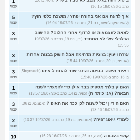
ביטול חוזה בגלל מצב לא סביר בעליל
(חסוי, בן 26,
1
כתב ב-19/07/26 16:15)
עצות
איך לדעת אם אני בחורה יפה? / מושכת כלפי חוץ?
5
(לאמפסיקהלחשוב, בת 21, כתבה ב-19/07/26 16:04)
עצות
לצאת לעצמאות או לרדוף אחרי החלום? החישוב
3
הכלכלי שלי לא מסתדר
(ירין, בת 19, כתבה ב-19/07/26
עצות
15:55)
עזרה ויעוץ: בזוגיות מדהימה אבל חושק בבנות אחרות
3
(אנונימי, בן 20, כתב ב-19/07/26 15:44)
עצות
ראיתי מישהו בטיסה והתביישתי להתחיל איתו
(Stoyosach,
3
בן 16, כתב ב-19/07/26 15:40)
עצות
האם קיבלתי מספיק בבר אילן כדי להמשיך לשנה
1
הבאה? (אני כיתה ח)
(כפיר, בן 14, כתב ב-19/07/26 13:57)
עצות
האם היריון יכול לשנות לכן ככה את האופי?
(אנונימי, בן 36,
3
כתב ב-19/07/26 13:46)
עצות
לימודי גיאוגרפיה?
(אנונימית, בת 19, כתבה ב-19/07/26 13:37)
2
עצות
קושי בעבודה
(נועה, בת 25, כתבה ב-16/07/26 16:28)
10