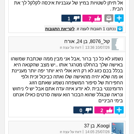
אל תיתן לשטויות במיץ של עגבניות איכסה לקלקל לך את
הבית .
1
7
נכתבו
1
תגובות לעצה זו.
לקריאת התגובות
קול_8076, בן 24, אורח
|
10/07/26 13:36
דווח על עצה זו
נשמע לא כל כך ברור ,אבל אני מבין ממה שכתבת שמשהו
באישה שלך בהחלט מטרגר אותו ..יש מצב שהקנאה היא
בכלל בכם כזוג לא רק היא אולי היא יותר יפה יותר מעניינת
או מה שלא יהיה מהאישה שלו ואתה כביכול זכית ולפי
החפירות של סיפור המשפחה נשמע שאתם הזוג
הדומיננטי בבית .לא יודע איזה עדה אתם אבל יש לי ניחוש
ונראה שבגלל שהוא הבכור הוא עושה סרטים כאילו אנחנו
בימי הביניים
0
2
Koogi, בן 37
|
25/07/26 14:05
דווח על עצה זו