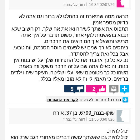
|
02/07/26 16:34
דווח על עצה זו
תראה ממה שתיארת זה בהחלט לא ברור וגם אתה לא
בדיוק מספר אמין.
תתפוס את אשתך לשיחה ואז את אח שלך. רק חשוב שלא
תבוא בהאשמות לאף אחד, פשוט תדבר על איך אתה
מרגיש ותשאל איך הם רואים את הדברים.
ביחסים לאורך שנים יש לפעמים חוסר הסכמה, וזה טבעי.
אבל בכל זאת צריך להסתדר.
נב לא כל כך אהבתי את כל החפירות שלך על יש בנות אין
בנות. זה כאילו אתה שם על זה הרבה משקל וזה באמת
משהו כל כך מטומטם שאין עליו שליטה. העיקר שיהיו ילדים
בריאים, כי תאמין לי זה לא מובן מאליו בכלל.
5
2
נכתבו
1
תגובות לעצה זו.
לקריאת התגובות
שוקו-בננה_6799, בן 37, אורח
|
03/07/26 11:55
דווח על עצה זו
יכול להיות.
יכול להיות גם שאשתך עושה דברים מאחורי הגב שרק הוא