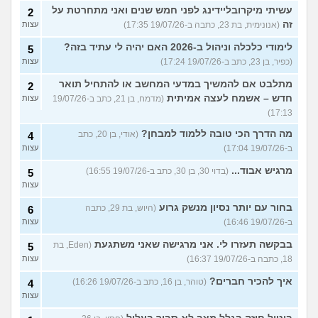
עשיתי מיקרובליידינג לפני חמש שנים ואני מתחרטת על
2
זה
(אנונימית, בת 23, כתבה ב-19/07/26 17:35)
עצות
לימודי כלכלה וניהול ב-2026 האם יהיה לי עתיד בזה?
5
(כפיר, בן 23, כתב ב-19/07/26 17:24)
עצות
מתלבט אם להמשיך במדעי המחשב או להתחיל תואר
2
חדש – אשמח לעצה אמיתית
(מדמח, בן 21, כתב ב-19/07/26
עצות
17:13)
מה הדרך הכי טובה ללמוד למבחן?
(אודי, בן 20, כתב
4
ב-19/07/26 17:04)
עצות
מרגיש אבוד...
(בדוי 30, בן 30, כתב ב-19/07/26 16:55)
5
עצות
בחור עם יותר נסיון מנשק גרוע
(היוש, בת 29, כתבה
6
ב-19/07/26 16:46)
עצות
בבקשה תעזרו לי. אני מרגישה שאני משתגעת
(Eden, בת
5
18, כתבה ב-19/07/26 16:37)
עצות
איך להכיר חברים?
(טוהר, בן 16, כתב ב-19/07/26 16:26)
4
עצות