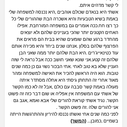
זוגיות
חיפוש שאלות
לי קשר מדהים איתם.
|
אשתי היא בנאדם שכולם אוהבים ,היא נכנסה למשפחה שלי
היריון ולידה
הרשמה
התחברות
באמת בשיא הטבעיות והיא אשכרה הבת שההורים שלי כל
כך רצו חח.ככה אומרים גם במשפחה המורחבת. אפילו
הורות ומשפחה
האחים הקטנים יותר שהכי בעניינים שלהם ולא יוצאים
מהחדר ברגע שהם שומעים שהיא בבית הם מראים את
מתבגרים
הפרצוף שלהם בסלון .אנחנו שנים ביחד והיא מכירה אותם
עוד כטינאייג'רים .היא הבת שלהם יותר ממה שאני הבן
מהבקו"ם... ועד מתי?!
שלהם זה קטע.אני שונא שאני חושב ככה אבל נראה לי שזה
העניין שלא בא טוב לאחי .אחי הבכור נשוי גם כן כמה שנים
לימודים וסטודנטים
טובות. הוא היה הראשון להכיר את האישה למשפחה ומהר
מאוד אחרי זה התחתן גיסתי היא אחלה מסתדר איתה
עבודה וקריירה
מעולה באמת קשר סבבה עם כולם ,אבל זה לא כמו הקשר
של אשתי עם המשפחה אין אפליה או שום דבר כזה זה פשוט
חברים ואנשים
הקשר. נגיד אשתי קוראת להורים שלי אבא ואמא ,אגב גם
אני להורים שלה .זה פשוט הקשר .
לפני כמה שנים אחי ואשתו נכנסו להיריון וההתרגשות הייתה
בית, שכנים ושותפים
בשמיים ,כמובן...
(המשך)