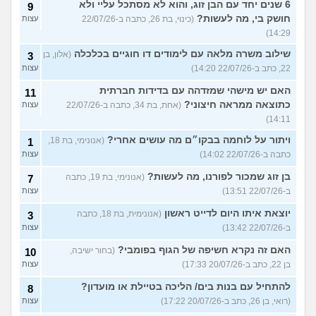
6 שנים יחד עם הבן זוג, והוא לא מסתכל עליי ולא
9
חושק בי, מה לעשות?
(כינוי, בת 26, כתבה ב-22/07/26
עצות
14:29)
שילוב משרה מלאה עם לימודים דו חוגיים בכלכלה
(אלון, בן
3
22, כתב ב-22/07/26 14:20)
עצות
האם יש מישהי שמזדהה עם בדידות חברתית
11
כתוצאה ממראה חיצוני?
(אחת, בת 34, כתבה ב-22/07/26
עצות
14:11)
ויתור על לוחמה בבקו״ם מה עושים אחרי?
(אנונימי, בת 18,
1
כתבה ב-22/07/26 14:02)
עצות
בן זוג שמכור לפורנו, מה לעשות?
(אנונימי, בת 19, כתבה
7
ב-22/07/26 13:51)
עצות
יוצאת איתו היום לדייט ראשון
(אנונימית, בת 18, כתבה
3
ב-22/07/26 13:42)
עצות
האם זה נקרא חשיפה של הגוף בפומבי?
(בחור ישיבה,
10
בן 22, כתב ב-20/07/26 17:33)
עצות
להתחיל עם בנות בים/ הליכה בטיילת או מועדון?
8
(רואי, בן 26, כתב ב-20/07/26 17:22)
עצות