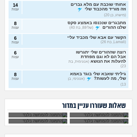
אחותי שוכבת עם מלא גברים
14
וזה מוריד מהכבוד שלי
עצות
(מישהו, בן 20)
מתבגרים שנכנסו באמצע סקס
8
שלנו ההורים
(שלי88, בת 40)
עצות
הקשר עם אבא שלי מכביד עליי
6
(Lamali, בת 26)
עצות
רוצה שההורים שלי יתגרשו
6
אבל הם לא וגם מפחדת
עצות
להעלות את הנושא
(אנונימית, בת
23)
גיליתי שאבא שלי בוגד באמא
8
שלי, מה לעשות?
(אנונימי, בן
עצות
13)
אמא שלי פוגעת בי כי
אמא שלי לוחצת עליי
אני חושדת שאח שלי עומד
9
לא הבאתי עדיין ילדים
להתחתן בשידוך עם
להסתפח לכת
(Sister, בת
עצות
אמא שלי שונאת את
אני אובססיבית לאמא
לעולם. איך
כל אחת שיש לה
חברה שלי מה
שלי וזה חונק אותי
29)
להתמודד?
דופק, מה לעשות?
שאלות שעוררו עניין במדור
לעשות?
כבר
האם מה שאני מרגיש זה הגיוני
8
ותקין?
(לירון, בן 31)
עצות
חלום שחוזר על עצמו ילדים
4
שבאים לי בחלום, האם יש
עצות
משמעות לחלומות?
(אב