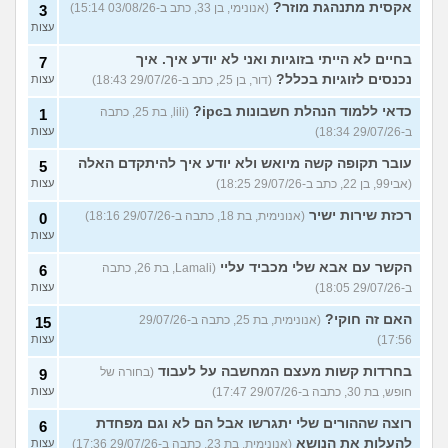
אקסית מתנהגת מוזר?
(אנונימי, בן 33, כתב ב-03/08/26 15:14)
3
עצות
בחיים לא הייתי בזוגיות ואני לא יודע איך. איך
7
נכנסים לזוגיות בכלל?
(דור, בן 25, כתב ב-29/07/26 18:43)
עצות
כדאי ללמוד הנהלת חשבונות בipc?
(lili, בת 25, כתבה
1
ב-29/07/26 18:34)
עצות
עובר תקופה קשה מיואש ולא יודע איך להיתקדם האלה
5
(אבי99, בן 22, כתב ב-29/07/26 18:25)
עצות
רכזת שירות ישיר
(אנונימית, בת 18, כתבה ב-29/07/26 18:16)
0
עצות
הקשר עם אבא שלי מכביד עליי
(Lamali, בת 26, כתבה
6
ב-29/07/26 18:05)
עצות
האם זה חוקי?
(אנונימית, בת 25, כתבה ב-29/07/26
15
17:56)
עצות
בחרדות קשות מעצם המחשבה על לעבוד
(בחורה של
9
חופש, בת 30, כתבה ב-29/07/26 17:47)
עצות
רוצה שההורים שלי יתגרשו אבל הם לא וגם מפחדת
6
להעלות את הנושא
(אנונימית, בת 23, כתבה ב-29/07/26 17:36)
עצות