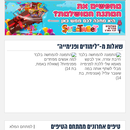
שאלות מ-"לימודים ופנימייה"
חייבת עזרה, איך לבקש
למה אנשים מפחדים
מאמא שלי ללכת לפנימייה
מפנימיות?
(שואלת באמת,
מבלי לשתף אותה במה
בת 14)
שעובר עליי?
(אנונימית, בת
14)
טיפים אחרונים ממתחם הטיפים
היועצת המליצה לשלוח את
עומדת להיות בפנימייה ויש לי
|
למתחם המלא