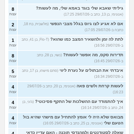
גיליתי שאבא שלי בוגד באמא שלי, מה לעשות?
8
(אנונימי, בן 13, כתב ב-29/07/26 17:25)
עצות
אם לא אגיע לצו גיוס בגלל מצבי הנפשי
(מלשבית, בת 18,
2
כתבה ב-29/07/26 17:05)
עצות
לתת לה זמן ולהשאיר המצב כמו שהוא?
(Flo-T, בן 41, כתב
1
ב-29/07/26 16:56)
עצות
תדירות סקס, מה אפשר לעשות?
(נשוי, בן 28, כתב
8
ב-29/07/26 16:45)
עצות
איבדתי את הבתולים על נערת ליווי
(סתם מישהו, בן 17, כתב
5
ב-29/07/26 16:34)
עצות
לעשות קרחת ולשים פאה
(אנונימי, בן 20, כתב ב-29/07/26
4
16:23)
עצות
איך להתמודד עם ההשלכות של התקף פסיכוטי?
(ג'וני, בן
4
24, כתב ב-29/07/26 16:14)
עצות
מבואס שלא היה לי אומץ להתחיל עם מישהי שהיא בול
4
הטעם שלי
(אנונימי, בן 25, כתב ב-29/07/26 16:05)
עצות
שאלה לסטודנטים ולמהנדסי תוכנה - האם עדיין כדאי
4