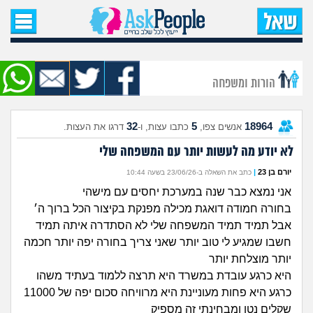
עמוד הבית
שאל שאלה
הורות ומשפחה
שאלות חדשות
32
5
18964
אנשים צפו,
כתבו עצות, ו-
דרגו את העצות.
שאלות שעוררו עניין
לא יודע מה לעשות יותר עם המשפחה שלי
עצות חדשות
יורם בן 23
|
כתב את השאלה ב-23/06/26 בשעה 10:44
אני נמצא כבר שנה במערכת יחסים עם מישהי
מה קורה כאן?
בחורה חמודה דואגת מכילה מפנקת בקיצור הכל ברוך ה׳
אבל תמיד תמיד המשפחה שלי לא הסתדרה איתה תמיד
מתחם הטיפים
חשבו שמגיע לי טוב יותר שאני צריך בחורה יפה יותר חכמה
יותר מוצלחת יותר
מדורים
היא כרגע עובדת במשרד היא תרצה ללמוד בעתיד משהו
כרגע היא פחות מעוניינת היא מרוויחה סכום יפה של 11000
שקלים נטו ומבחינתי זה מספיק