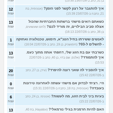
בן 31, כתב ב-23/07/26 15:50)
עצות
איך להתגבר על רצון לקשר לפני הזמן?
(אנונימית, בת
12
21, כתבה ב-23/07/26 15:39)
עצות
כשאתם רואים מישהי ברשתות החברתיות שהכול
13
אצלה סביב הבילויים, זה מוריד לכם?
(לחם ושעשועים,
עצות
בן 36, כתב ב-22/07/26 16:13)
לאנשים ששירתו בחיל הטנ"א, חימוש, טכנולוגיה ואחזקה
1
- להשלים ל-03?
(חימושניק, בן 19, כתב ב-22/07/26 16:04)
עצות
כשרבתי עם בת הזוג שלי, דחפתי אותה מתוך כעס.
13
איך להתמודד?
(אלכס, שם בדוי, בן 40, כתב ב-22/07/26
עצות
15:53)
איך להסביר לה שאני רוצה להיפרד?
(עידן, בן 27, כתב
20
ב-22/07/26 15:42)
עצות
היי. רציתי לבדוק אם מישהי עשתה לאחרונה טירונות
0
בעובדה?
(אנונימית, בת 18, כתבה ב-22/07/26 15:31)
עצות
בעיות ביני לבית הזוג, מה לעשות?
(אנונימי, בן 24, כתב
6
ב-22/07/26 15:22)
עצות
האם להיות חרמנית בגילי נורמאלי?
(Hayatov, בת 40,
13