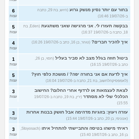
בחור עם יותר נסיון מנשק גרוע
(היוש, בת 29, כתבה
6
ב-19/07/26 16:46)
עצות
בבקשה תעזרו לי. אני מרגישה שאני משתגעת
(Eden, בת
5
18, כתבה ב-19/07/26 16:37)
עצות
איך להכיר חברים?
(טוהר, בן 16, כתב ב-19/07/26 16:26)
4
עצות
ביטול חוזה בגלל מצב לא סביר בעליל
(חסוי, בן 26,
1
כתב ב-19/07/26 16:15)
עצות
איך לדעת אם אני בחורה יפה? / מושכת כלפי חוץ?
5
(לאמפסיקהלחשוב, בת 21, כתבה ב-19/07/26 16:04)
עצות
לצאת לעצמאות או לרדוף אחרי החלום? החישוב
3
הכלכלי שלי לא מסתדר
(ירין, בת 19, כתבה ב-19/07/26
עצות
15:55)
עזרה ויעוץ: בזוגיות מדהימה אבל חושק בבנות אחרות
3
(אנונימי, בן 20, כתב ב-19/07/26 15:44)
עצות
ראיתי מישהו בטיסה והתביישתי להתחיל איתו
(Stoyosach,
3
בן 16, כתב ב-19/07/26 15:40)
עצות