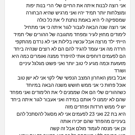
זוגיות
חיפוש שאלות
אני רוצה לבנות איתה את החיים שלי הרי בנות יפות
|
ומוצלחות יותר תמיד יהיו ואני מרגיש שהיא הבחורה
היריון ולידה
הרשמה
התחברות
שמספיקה לי היא באמת נותנת לי את כל כולה
אני רוצה שנה הבאה לעבור לגור איתה כי אני מתחיל
הורות ומשפחה
לימודים מחוץ לעיר ומפחד מתגובה של ההורים שלי תמיד
הייתי ילד מרצה אבל עכשיו בלילות אני לא נרדם מהתקפי
מתבגרים
חרדה מה אני עומד להגיד להם הם לא רוצים שנהיה ביחד
הם לפעמים דוחפים אותי להיפרד ממנה ואומרים כמה היא
מהבקו"ם... ועד מתי?!
מזעזעת וכמה מגיע לי טוב יותר ואני פשוט מגלגל עיניים
ושורד
לימודים וסטודנטים
אבל בזמן האחרון המצב הנפשי שלי לקוי אני לא ישן טוב
אוכל פחות כי אני ממש חושש משנה הבאה במיוחד
עבודה וקריירה
כשההורים שלי הם אלו שממנים לי את הלימודים ואני מפחד
שהם לא יממנו לי אותם במידה ואני אעבור לגור איתה ביחד
יש לי ממש חרדות ופחדים מזה
חברים ואנשים
היא בת 22 ואני 23 לפעמים אני לא מסוגל להסתכל להם
בעיניים מהפחד שהם יזכירו אותה
בית, שכנים ושותפים
וכן אני מנסה לעמוד מולם אבל זה קשה