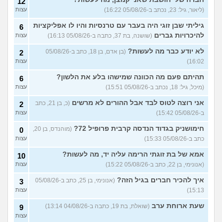
12
אשתי?
(אורי, בן 33)
עצות
(ליאור, גיל: 23, נכתב ב-05/08/26 16:22)
עצות
הבת שלי מדוכדכת שאני ואביה
4
גיליתי שבן זוגי היה בעבר עם טרנסיות והיו לו אפליקציות
6
מבוגרים... איך מתמודדים?
(.,
עצות
בת 45)
להיכרויות גברים
(שושנה, בת 37, כתבה ב-05/08/26 16:13)
עצות
יש לי אפוטרופוס ואני לא מבין
5
לא יודע כבר מה לעשות?
(בן אדם, בן 18, כתב ב-05/08/26
2
למה
(זורו, בן 40)
עצות
16:02)
עצות
לא יודע מה לעשות יותר עם
5
תהיתם פעם מה הכוונה שמישהו בלע את הלשון?
6
המשפחה שלי
(יורם, בן 23)
עצות
(מיכל, גיל: 18, נכתב ב-05/08/26 15:51)
עצות
בן 10 לא רוצה שאנחנו ההורים
9
נהיה נוכחים במסיבת סיום של
אני רוצה לטוס לבד אבל ההורים לא מרשים
(כ, בן 21, כתב
2
עצות
הכיתה
(גורי, בן 42)
ב-05/08/26 15:42)
עצות
מה הסוד הזה שגורם לריח
7
חימושניק בגדוד הנדסה קרבית פרופיל 72?
(מוהנדס, בן 20,
0
הטוב להשאר בבגד לאורך זמן
עצות
כתב ב-05/08/26 15:33)
עצות
???
(מתלמדת, בת 50)
אמא של בת זוגתי הרימה עליה יד, מה לעשות?
איך לומר להורים שאני רוצה
10
9
להיות חילוני?
(אהרן, בן 17)
עצות
(אנונימי, בן 22, כתב ב-05/08/26 15:22)
עצות
איך להכיר חברים בגיל הזה?
עוד שאלות חדשות במדור
(אנונימי, בן 25, כתב ב-05/08/26
3
15:13)
עצות
שעת ארוחת ערב
(שואלת, בת 19, כתבה ב-04/08/26 13:14)
9
עצות