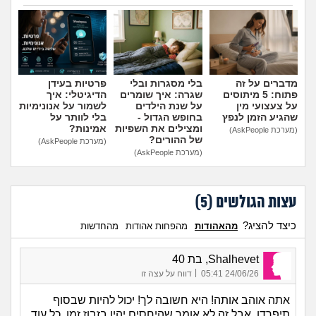
הבן שלי לפנימייה, לסמוך
חבר, אני יכולה להביא אותו
עליה?
(אמא מודאגת, בת
לחדר שלי?
(פנימיסטית
הוספת טיפ
35)
לעתיד, בת 16)
מדברים על זה
בלי מסגרות ובלי
פרטיות בעידן
פתוח: 5 מיתוסים
שגרה: איך שומרים
הדיגיטלי: איך
על צעצועי מין
על שנת הילדים
לשמור על אנונימיות
שהגיע הזמן לנפץ
בחופש הגדול -
בלי לוותר על
ומצילים את השפיות
אמינות?
(מערכת AskPeople)
של ההורים?
(מערכת AskPeople)
(מערכת AskPeople)
עצות הגולשים (
5
)
כיצד להציג?
מהאהודות
מהפחות אהודות
מהחדשות
Shalhevet, בת 40
|
24/06/26 05:41
דווח על עצה זו
אתה אוהב אותה! היא חשובה לך! יכול להיות שבסוף
תיפרדו, אבל זה לא אומר שהיחסים יהיו בזבוז זמן. כל עוד