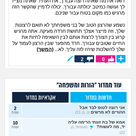
רואה את מה שאתה רוצה עבורך, את העתיד שאתה מצייר
לך ועושה כמיטב יכולתה עבורך. יכולה לדמיין שהקשר הזה
מרגיש כמו מקום בטוח עבור שניכם.
נשמע שהרצון הטוב של בני משפחתך לא תואם לרצונות
שלך, וזה מייצר אצלך תחושת חרדה מעיקה. אתה מרגיש
קרוע בין הצורך לרצות אותם לבין השאיפה לחיות את
החיים שטובים עבורך. חרד מהפער שבין הרצון לעמוד על
שלך להשלכות שיהיו לזה עליך. לא...
(המשך)
2
0
עוד ממדור "הורות ומשפחה"
חדשות במדור
אקראיות במדור
אני רוצה לטוס לבד אבל
2
ההורים לא מרשים
(כ, בן 21)
עצות
אמא של בת זוגתי הרימה עליה
10
יד, מה לעשות?
(אנונימי, בן
עצות
22)