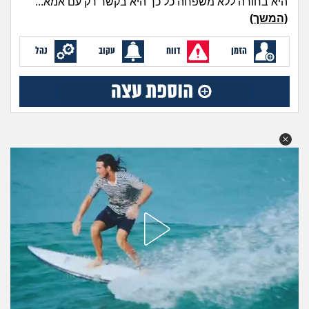
היא בחורה ללא משפחה כל כך היא בקשר רק עם אמא...
מה שעובר עליי
(המשך)
שומרים על הגוף
הזמן
דווח
עקוב
נהל
פיננסי וכלכלה
בין הסדינים
חיות מחמד
יוקר המחיה
גאווה