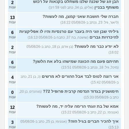
הבן זוג של שכנה שלנו משתלט בקנאות על רכוש
2
עוד שאלות חדשות במדור
משותף בבניין
(אליקו, בן 34, כתב לפני 59 דק')
עצות
חברה שלי חושבת שאני קמצן, מה לעשות?
13
(ליאור, גיל: 23, נכתב ב-05/08/26 16:22)
עצות
גיליתי שבן זוגי היה בעבר עם טרנסיות והיו לו אפליקציות
6
להיכרויות גברים
(שושנה, בת 37, כתבה ב-05/08/26 16:13)
עצות
לא יודע כבר מה לעשות?
(בן אדם, בן 18, כתב ב-05/08/26
2
16:02)
עצות
תהיתם פעם מה הכוונה שמישהו בלע את הלשון?
6
(מיכל, גיל: 18, נכתב ב-05/08/26 15:51)
עצות
אני רוצה לטוס לבד אבל ההורים לא מרשים
(כ, בן 21, כתב
4
ב-05/08/26 15:42)
עצות
חימושניק בגדוד הנדסה קרבית פרופיל 72?
(מוהנדס, בן 20,
0
כתב ב-05/08/26 15:33)
עצות
אמא של בת זוגתי הרימה עליה יד, מה לעשות?
12
(אנונימי, בן 22, כתב ב-05/08/26 15:22)
עצות
איך להכיר חברים בגיל הזה?
(אנונימי, בן 25, כתב ב-05/08/26
3
15:13)
עצות