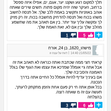
תלך למקום רגוע ושקט: יער, אגם, ים, אפילו איזה ספסל
ברחוב, העיקר שזה יהיה מקום פתוח. תשים שירים שאתה
אוהב באוזניות ותקשיב באמת ללב שלך. אל תנסה לחשוב
משהו בכוח ואל תנסה להדחיק מחשבה בכוח, זה רק מזיק
לך ומקשה עליך עוד יותר. בין אם תאהב את מה שתשמע
מהלב שלך ובין אם לא, זאת האמת שלך.
1
5
מישהו_1620, בן 24, אורח
|
21/05/22 14:40
דווח על עצה זו
קראתי חצי ממה שכתבת ואתה כנראה לא תאהב את זה
אבל אתה גיי אומלל שמדכא את עצמו ואת הגוף שלו בגלל
האמונה והסביבה שלך.
אם בעיניך עדיף להיות אומלל כל החיים אתה בדרך
הנכונה.
בכל אופן אתה חי רק פעם אחת והזמן מתקתק לרעתך,
תעשה עם זה מ שאתה רוצה.
בהצלחה
3
6