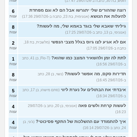
חופש, בת 30, כתבה ב-29/07/26 17:47)
עצות
רוצה שההורים שלי יתגרשו אבל הם לא וגם מפחדת
6
להעלות את הנושא
(אנונימית, בת 23, כתבה ב-29/07/26 17:36)
עצות
גיליתי שאבא שלי בוגד באמא שלי, מה לעשות?
8
(אנונימי, בן 13, כתב ב-29/07/26 17:25)
עצות
אם לא אגיע לצו גיוס בגלל מצבי הנפשי
(מלשבית, בת 18,
2
כתבה ב-29/07/26 17:05)
עצות
לתת לה זמן ולהשאיר המצב כמו שהוא?
(Flo-T, בן 41, כתב
1
ב-29/07/26 16:56)
עצות
תדירות סקס, מה אפשר לעשות?
(נשוי, בן 28, כתב
8
ב-29/07/26 16:45)
עצות
איבדתי את הבתולים על נערת ליווי
(סתם מישהו, בן 17, כתב
5
ב-29/07/26 16:34)
עצות
לעשות קרחת ולשים פאה
(אנונימי, בן 20, כתב ב-29/07/26
4
16:23)
עצות
איך להתמודד עם ההשלכות של התקף פסיכוטי?
(ג'וני, בן
4
24, כתב ב-29/07/26 16:14)
עצות