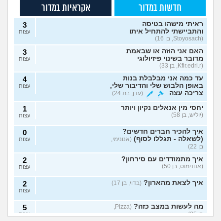
חדשות במדור
אקראיות במדור
ראיתי מישהו בטיסה
3
והתביישתי להתחיל איתו
עצות
(Stoyosach, בן 16)
האם אני הוזה או שבאמת
3
מדובר בשינוי פיזיולוגי
עצות
(Kfir.edri.r, בן 33)
עד כמה אני מבלבלת בנות
4
באופן הלבוש שלי והדיבור שלי,
עצות
צריכה עצה
(עדן, בת 24)
יחסי מין אנאלים נקיון ויותר
1
(יוליש, בן 58)
עצות
איך להכיר חברים חדשים?
0
(לשאלה - תגללו לסוף)
(אנונימי,
עצות
בן 22)
איך מתמודדים עם סירחון?
2
(אנונימוס, בן 50)
עצות
איך לצאת מהארון?
(בדוי, בן 17)
2
עצות
מה לעשות במצב כזה?
5
(Pizza,
בן 25)
עצות
הבן זוג רוצה ללבוש
שווה לצאת מהארון?