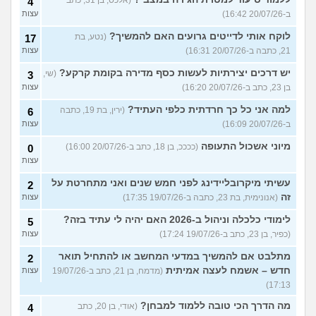
(אלכס, בן 31, כתב
4
ב-20/07/26 16:42)
עצות
לוקח אותי לדייטים גרועים האם להמשיך?
(נטע, בת
17
21, כתבה ב-20/07/26 16:31)
עצות
יש דרכים יצירתיות לעשות כסף מדירה בקומת קרקע?
(שי,
3
בן 23, כתב ב-20/07/26 16:20)
עצות
למה אני כל כך חרדתית כלפי העתיד?
(ירין, בת 19, כתבה
6
ב-20/07/26 16:09)
עצות
מיוני אשכול התעופה
(ככככ, בן 18, כתב ב-20/07/26 16:00)
0
עצות
עשיתי מיקרובליידינג לפני חמש שנים ואני מתחרטת על
2
זה
(אנונימית, בת 23, כתבה ב-19/07/26 17:35)
עצות
לימודי כלכלה וניהול ב-2026 האם יהיה לי עתיד בזה?
5
(כפיר, בן 23, כתב ב-19/07/26 17:24)
עצות
מתלבט אם להמשיך במדעי המחשב או להתחיל תואר
2
חדש – אשמח לעצה אמיתית
(מדמח, בן 21, כתב ב-19/07/26
עצות
17:13)
מה הדרך הכי טובה ללמוד למבחן?
(אודי, בן 20, כתב
4