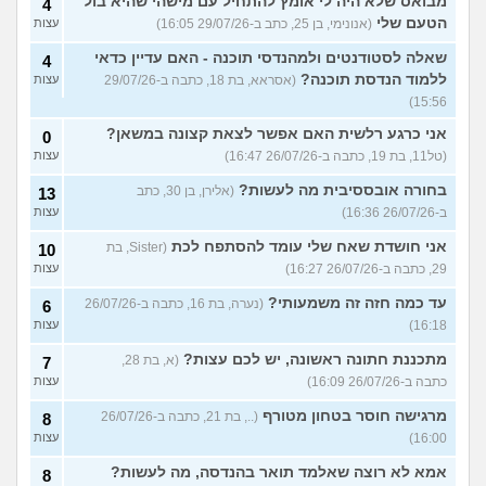
מבואס שלא היה לי אומץ להתחיל עם מישהי שהיא בול
4
הטעם שלי
(אנונימי, בן 25, כתב ב-29/07/26 16:05)
עצות
שאלה לסטודנטים ולמהנדסי תוכנה - האם עדיין כדאי
4
ללמוד הנדסת תוכנה?
(אסראא, בת 18, כתבה ב-29/07/26
עצות
15:56)
אני כרגע רלשית האם אפשר לצאת קצונה במשאן?
0
(טל11, בת 19, כתבה ב-26/07/26 16:47)
עצות
בחורה אובססיבית מה לעשות?
(אלירן, בן 30, כתב
13
ב-26/07/26 16:36)
עצות
אני חושדת שאח שלי עומד להסתפח לכת
(Sister, בת
10
29, כתבה ב-26/07/26 16:27)
עצות
עד כמה חזה זה משמעותי?
(נערה, בת 16, כתבה ב-26/07/26
6
16:18)
עצות
מתכננת חתונה ראשונה, יש לכם עצות?
(א, בת 28,
7
כתבה ב-26/07/26 16:09)
עצות
מרגישה חוסר בטחון מטורף
(.., בת 21, כתבה ב-26/07/26
8
16:00)
עצות
אמא לא רוצה שאלמד תואר בהנדסה, מה לעשות?
8