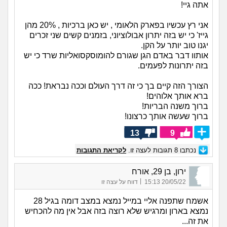
אתה גיי!
אני רץ עכשיו בפארק הלאומי , יש כאן ברכיות , 20% מהן
גייז' כי יש בזה יתרון אבולוציוני, בזמנים קשים שני זכרים
יגנו טוב יותר על הקן.
אותוו דבר באדם הגן שגורם להומוסקסואליות שרד כי יש
בזה יתרונות לפעמים.
הצורך הזה קיים בך כי זה דרך העולם וככה נבראת! ככה
ברא אותך אלוהים!
ברוך משנה הבריות!
ברוך שעשה אותך כרצונו!
13
9
נכתבו
8
תגובות לעצה זו.
לקריאת התגובות
ירון, בן 29, אורח
|
20/05/22 15:13
דווח על עצה זו
אשמח שתפנה אליי במייל נמצא במצב דומה בגיל 28
נמצא בארון ומרגיש שלא רוצה בזה אבל אין מה להכחיש
את זה...