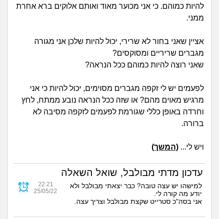
מה שעובר עליי
להיות כמוהם. כי אני מכוער מאוד ואותם אלוקים ברא אחרת
ממני.
שומרים על הגוף
אציין שאני בחור לא שרירי, יכול להיות שלכן אני מגורה
מגברים שריריים ומסוקסים?
פיננסי וכלכלה
שאני רוצה להיות כמוהם ככל הנראה?
בין הסדינים
לפעמים יש לי זקפה מגברים מסוימים, יכול להיות כי אני
מרגיש מאוים מהם? או שזה ככל הנראה נובע ממתח, לחץ
חיות מחמד
וחרדה באופן כללי שגורמת לפעמים לזקפה מסיבה לא
ברורה.
יוקר המחיה
ויש לי...
(המשך)
גאווה
עדכון מדתי מבולבל, שואל השאלה
22:21
למישהו יש עצה טובה? כבר יצאתי מבולבל ולא
25/05/22
יודע מה קורה לי.
אני בסה"כ סטרייט שקצת מבולבל וצריך עצה.