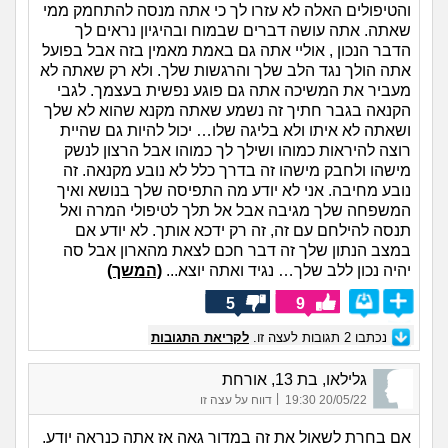
והטיפולים האלה לא עזרו לך כי אתה מנסה להתחמק ממי
שאתה. אתה עושה דברים שבמוח ובהיגיון נראים לך
הדבר הנכון , אוליי אתה גם באמת מאמין בזה אבל בפועל
אתה הולך נגד הלב שלך והרגשות שלך. ולא רק שאתה לא
מעביר את המשיכה אתה גם פוגע נפשית בעצמך. לגבי
הקנאה בגבר חתיך זה נשמע שאתה מקנא שהוא לא שלך
ושאתה לא איתו ולא בליגה שלו… יכול להיות גם שהיית
רוצה להיראות כמוהו ושילך לך כמוהו אבל הרצון לנשק
מישהו ולחבק מישהו זה בדרך כלל לא נובע מקנאה. זה
נובע מחיבה. אני לא יודע מה התפיסה שלך בנושא ואיך
המשפחה שלך מגיבה אבל אל תלך לטיפולי המרה ואל
תנסה להילחם עם זה, זה רק ידכא אותך. לא יודע אם
במצב הנתון שלך זה דבר חכם לצאת מהארון אבל סה
יהיה נכון ללב שלך… נגיד ואתה יוצא...
(המשך)
5
9
נכתבו
2
תגובות לעצה זו.
לקריאת התגובות
גלילאו, בת 13, אורחת
|
20/05/22 19:30
דווח על עצה זו
אם בחרת לשאול את זה במדור גאה אז אתה כנראה יודע.