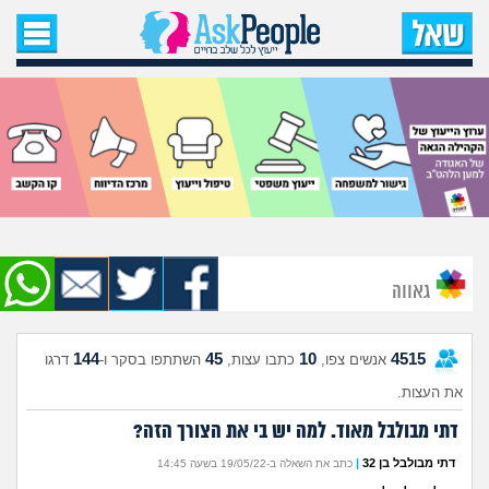
עמוד הבית
שאל שאלה
שאלות חדשות
שאלות שעוררו עניין
עצות חדשות
גאווה
מה קורה כאן?
144
45
10
4515
אנשים צפו,
כתבו עצות,
השתתפו בסקר ו-
דרגו
מתחם הטיפים
את העצות.
דתי מבולבל מאוד. למה יש בי את הצורך הזה?
מדורים
דתי מבולבל בן 32
|
כתב את השאלה ב-19/05/22 בשעה 14:45