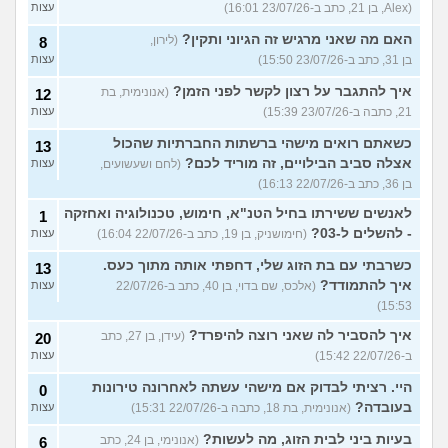
(Alex, בן 21, כתב ב-23/07/26 16:01)
עצות
האם מה שאני מרגיש זה הגיוני ותקין?
(לירון,
8
בן 31, כתב ב-23/07/26 15:50)
עצות
איך להתגבר על רצון לקשר לפני הזמן?
(אנונימית, בת
12
21, כתבה ב-23/07/26 15:39)
עצות
כשאתם רואים מישהי ברשתות החברתיות שהכול
13
אצלה סביב הבילויים, זה מוריד לכם?
(לחם ושעשועים,
עצות
בן 36, כתב ב-22/07/26 16:13)
לאנשים ששירתו בחיל הטנ"א, חימוש, טכנולוגיה ואחזקה
1
- להשלים ל-03?
(חימושניק, בן 19, כתב ב-22/07/26 16:04)
עצות
כשרבתי עם בת הזוג שלי, דחפתי אותה מתוך כעס.
13
איך להתמודד?
(אלכס, שם בדוי, בן 40, כתב ב-22/07/26
עצות
15:53)
איך להסביר לה שאני רוצה להיפרד?
(עידן, בן 27, כתב
20
ב-22/07/26 15:42)
עצות
היי. רציתי לבדוק אם מישהי עשתה לאחרונה טירונות
0
בעובדה?
(אנונימית, בת 18, כתבה ב-22/07/26 15:31)
עצות
בעיות ביני לבית הזוג, מה לעשות?
(אנונימי, בן 24, כתב
6