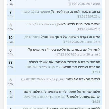
כתבה ב-22/07/26 14:02)
עצות
בן זוג שמכור לפורנו, מה לעשות?
(אנונימי, בת 19, כתבה
7
ב-22/07/26 13:51)
עצות
יוצאת איתו היום לדייט ראשון
(אנונימית, בת 18, כתבה
3
ב-22/07/26 13:42)
עצות
האם זה נקרא חשיפה של הגוף בפומבי?
(בחור ישיבה,
10
בן 22, כתב ב-20/07/26 17:33)
עצות
להתחיל עם בנות בים/ הליכה בטיילת או מועדון?
8
(רואי, בן 26, כתב ב-20/07/26 17:22)
עצות
פתחתי תיבת פנדורה? הכנסתי את אשתי לעולם
11
התכנים ועכשיו אני חושש
(אבי, בן 30, כתב ב-20/07/26
עצות
17:11)
לצאת מהצבא על נפשי
(יוני, בן 19, כתב ב-20/07/26 17:02)
5
עצות
חלום שחוזר על עצמו ילדים שבאים לי בחלום, האם
4
יש משמעות לחלומות?
(אב עובד, בן 44, כתב ב-20/07/26
עצות
16:53)
ללמוד סיעוד למטרת הגירה במצבי?