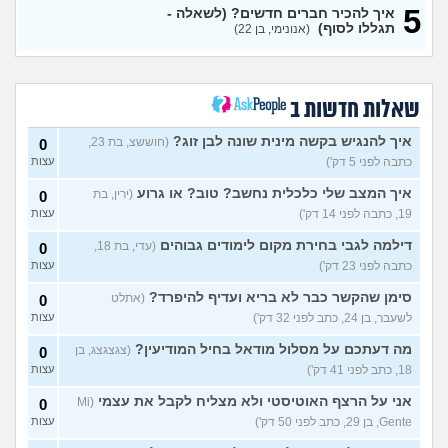
(אל, בן 32)
5
איך להכיר חברים חדשים? (לשאלה -
אני גיי ומאוד מפחד ממחלות
8
תגללו לסוף)
(אנונימי, בן 22)
מין, האם מישהו שמע על דוקסי
עצות
- פפ?
(נועם, בן 32)
אמא שלי תפסה אותי שוכב עם
10
גבר, מה לעשות?
(אדון
עצות
שאלות חדשות ב
שוקו, בן 30)
איך להנגיש בקשה מינית שונה לבן זוג?
(חוששצ, בת 23,
0
הכעס טישטש אותי? לגיטימי
7
או לא?
כתבה לפני 5 דק')
(אנונימי, בת 20)
עצות
עצות
איך המצב שלי כלכלית נחשב? טוב? או גרוע
איך לדעת אם חבר סטרייט
(ירין, בת
0
11
בקטע שלי?
(האמנם, בן 29)
עצות
19, כתבה לפני 14 דק')
עצות
כיצד לסביות מקיימות יחסי
7
דילמה לגבי בחירת מקום לימודים גבוהים
(עדי, בת 18,
0
מין?
(ליאן, בת 26)
עצות
כתבה לפני 23 דק')
עצות
חבר שלי תקוע אצלי בגלל
4
סימן שהקשר כבר לא בריא ועדיף להיפרד?
(אתלט
0
המלחמה, מה לעשות איתו?
עצות
לשעבר, בן 24, כתב לפני 32 דק')
עצות
(אנונימי, בן 15)
מה דעתכם על מסלול מודאל בחיל המודיעין?
לסבית או לא לסבית ומה
(צגצגצג, בן
0
3
לעשות עם זה?
(מייעצת
עצות
18, כתב לפני 41 דק')
עצות
ומתייעצת, בת 18)
אני על הרצף האוטיסטי ולא מצליח לקבל את עצמי
(Mi
0
איך את מתמודדים עם זה
6
(Glop,
Gente, בן 29, כתב לפני 50 דק')
עצות
בן 22)
עצות