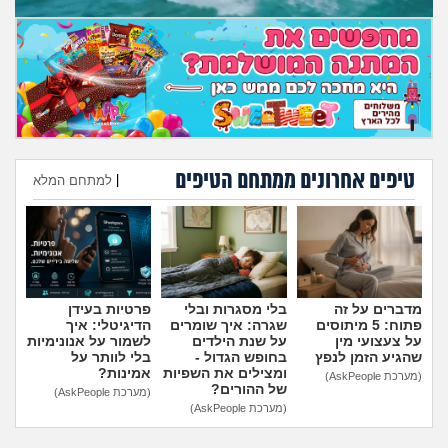
מה שעובר עליי
שומרים על הגוף
פיננסי וכלכלה
בין הסדינים
טיפים אחרונים ממתחם הטיפים
|
למתחם המלא
חיות מחמד
הוספת טיפ
יוקר המחיה
מדברים על זה
בלי מסגרות ובלי
פרטיות בעידן
גאווה
פתוח: 5 מיתוסים
שגרה: איך שומרים
הדיגיטלי: איך
על צעצועי מין
על שנת הילדים
לשמור על אנונימיות
שהגיע הזמן לנפץ
בחופש הגדול -
בלי לוותר על
ומצילים את השפיות
אמינות?
(מערכת AskPeople)
של ההורים?
(מערכת AskPeople)
(מערכת AskPeople)