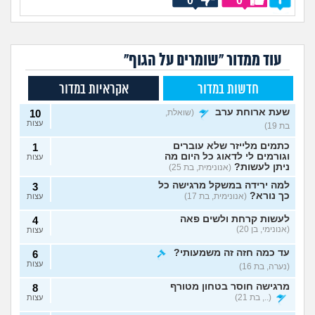
0
0
עוד ממדור "שומרים על הגוף"
חדשות במדור
אקראיות במדור
שעת ארוחת ערב
(שואלת,
10
עצות
בת 19)
כתמים מלייזר שלא עוברים
1
וגורמים לי לדאוג כל היום מה
עצות
ניתן לעשות?
(אנונימית, בת 25)
למה ירידה במשקל מרגישה כל
3
כך נורא?
(אנונימית, בת 17)
עצות
לעשות קרחת ולשים פאה
4
(אנונימי, בן 20)
עצות
עד כמה חזה זה משמעותי?
6
עצות
(נערה, בת 16)
מרגישה חוסר בטחון מטורף
8
(.., בת 21)
עצות