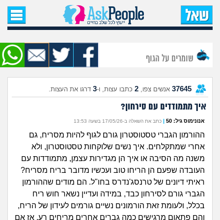
עמוד הבית
שאל שאלה
שומרים על הגוף
שאלות חדשות
3
2
37645
אנשים צפו,
כתבו עצות, ו-
דרגו את העצות.
שאלות שעוררו עניין
איך מתמודדים עם סירחון?
עצות חדשות
אנונימוס גיל: 50
|
כתב את השאלה ב-17/05/26 בשעה 13:53
ההורמון הגברי טסטוסטרון גורם לגוף להיות מסריח, גם
מה קורה כאן?
אחרי שמתקלחים. איך נשים שלוקחות טסטוסטרון, ולא
משנה מה הסיבה או איך הן מגדירות עצמן, מתמודדות עם
מתחם הטיפים
העובדה שפעם הן הריחו טוב ועכשיו מדובר בריח מסריח?
ראיתי דיונים של טרנסג'נדרס בחו"ל. הם מודים שההורמון
מדורים
הגברי גורם לסירחון כבד, במידה ועדיין נשאר חוש ריח
בכלל, ולעומת זאת הורמונים נשיים גורמים לעידון של הריח,
והם פתאום מרגישים כמה גברים אחרים מריחים רע. אז אם