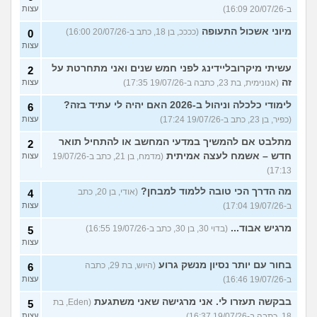
ב-20/07/26 16:09)
עצות
מיוני אשכול התעופה
(ככככ, בן 18, כתב ב-20/07/26 16:00)
0
עצות
עשיתי מיקרובליידינג לפני חמש שנים ואני מתחרטת על
2
זה
(אנונימית, בת 23, כתבה ב-19/07/26 17:35)
עצות
לימודי כלכלה וניהול ב-2026 האם יהיה לי עתיד בזה?
6
(כפיר, בן 23, כתב ב-19/07/26 17:24)
עצות
מתלבט אם להמשיך במדעי המחשב או להתחיל תואר
2
חדש – אשמח לעצה אמיתית
(מדמח, בן 21, כתב ב-19/07/26
עצות
17:13)
מה הדרך הכי טובה ללמוד למבחן?
(אודי, בן 20, כתב
4
ב-19/07/26 17:04)
עצות
מרגיש אבוד...
(בדוי 30, בן 30, כתב ב-19/07/26 16:55)
5
עצות
בחור עם יותר נסיון מנשק גרוע
(היוש, בת 29, כתבה
6
ב-19/07/26 16:46)
עצות
בבקשה תעזרו לי. אני מרגישה שאני משתגעת
(Eden, בת
5
18, כתבה ב-19/07/26 16:37)
עצות