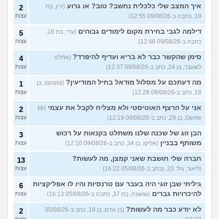
ואני לא יודעת מה לעשות?
עצות
איך המצב שלי כלכלית נחשב? טוב? או גרוע
(ירין, בת
2
(אליאנה, בת 16)
19, כתבה ב-09/08/26 12:55)
עצות
צלוליט בגיל הנעורים, מה
2
דילמה לגבי בחירת מקום לימודים גבוהים
(עדי, בת 18,
לעשות?
5
(אנונימית, בת 16)
עצות
כתבה ב-09/08/26 12:46)
עצות
גבר שעיר או חלק?
(מעיין, בן 14)
5
סימן שהקשר כבר לא בריא ועדיף להיפרד?
עצות
(אתלט
4
לשעבר, בן 24, כתב ב-09/08/26 12:37)
עצות
עוד שאלות חדשות במדור
מה דעתכם על מסלול מודאל בחיל המודיעין?
(צגצגצג, בן
1
18, כתב ב-09/08/26 12:28)
עצות
אני על הרצף האוטיסטי ולא מצליח לקבל את עצמי
(Mi
2
Gente, בן 29, כתב ב-09/08/26 12:19)
עצות
הבן זוג של שכנה שלנו משתלט בקנאות על רכוש
3
משותף בבניין
(אליקו, בן 34, כתב ב-09/08/26 12:10)
עצות
חברה שלי חושבת שאני קמצן, מה לעשות?
13
(ליאור, גיל: 23, נכתב ב-05/08/26 16:22)
עצות
גיליתי שבן זוגי היה בעבר עם טרנסיות והיו לו אפליקציות
6
להיכרויות גברים
(שושנה, בת 37, כתבה ב-05/08/26 16:13)
עצות
לא יודע כבר מה לעשות?
(בן אדם, בן 18, כתב ב-05/08/26
2
עצות