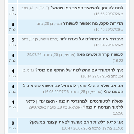
לתת לה זמן ולהשאיר המצב כמו שהוא?
(Flo-T, בן 41, כתב
1
ב-29/07/26 16:56)
עצות
תדירות סקס, מה אפשר לעשות?
(נשוי, בן 28, כתב
8
ב-29/07/26 16:45)
עצות
איבדתי את הבתולים על נערת ליווי
(סתם מישהו, בן 17, כתב
5
ב-29/07/26 16:34)
עצות
לעשות קרחת ולשים פאה
(אנונימי, בן 20, כתב ב-29/07/26
4
16:23)
עצות
איך להתמודד עם ההשלכות של התקף פסיכוטי?
(ג'וני, בן
4
24, כתב ב-29/07/26 16:14)
עצות
מבואס שלא היה לי אומץ להתחיל עם מישהי שהיא בול
4
הטעם שלי
(אנונימי, בן 25, כתב ב-29/07/26 16:05)
עצות
שאלה לסטודנטים ולמהנדסי תוכנה - האם עדיין כדאי
4
ללמוד הנדסת תוכנה?
(אסראא, בת 18, כתבה ב-29/07/26
עצות
15:56)
אני כרגע רלשית האם אפשר לצאת קצונה במשאן?
0
(טל11, בת 19, כתבה ב-26/07/26 16:47)
עצות