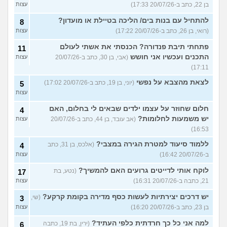
בן 22, כתב ב-20/07/26 17:33)
עצות
להתחיל עם בנות בים/ הליכה בטיילת או מועדון?
8
(רואי, בן 26, כתב ב-20/07/26 17:22)
עצות
פתחתי תיבת פנדורה? הכנסתי את אשתי לעולם
11
התכנים ועכשיו אני חושש
(אבי, בן 30, כתב ב-20/07/26
עצות
17:11)
לצאת מהצבא על נפשי
(יוני, בן 19, כתב ב-20/07/26 17:02)
5
עצות
חלום שחוזר על עצמו ילדים שבאים לי בחלום, האם
4
יש משמעות לחלומות?
(אב עובד, בן 44, כתב ב-20/07/26
עצות
16:53)
ללמוד סיעוד למטרת הגירה במצבי?
(אלכס, בן 31, כתב
4
ב-20/07/26 16:42)
עצות
לוקח אותי לדייטים גרועים האם להמשיך?
(נטע, בת
17
21, כתבה ב-20/07/26 16:31)
עצות
יש דרכים יצירתיות לעשות כסף מדירה בקומת קרקע?
(שי,
3
בן 23, כתב ב-20/07/26 16:20)
עצות
למה אני כל כך חרדתית כלפי העתיד?
(ירין, בת 19, כתבה
6