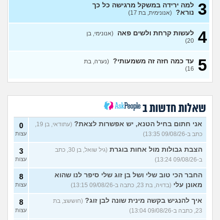
3
למה ירידה במשקל מרגישה כל כך
הן לא אוהבות את זה?
7
נורא?
(אנונימית, בת 17)
עצות
(אריה, בן 26)
איך להתמודד עם הערות על
8
4
לעשות קרחת ולשים פאה
(אנונימי, בן
המשקל שלי?
(אישה, בת 21)
עצות
20)
בעלי העיר לי באמצע יחסי מין
17
5
על ריח רע מהנרתיק
(אינה,
עד כמה חזה זה משמעותי?
(נערה, בת
עצות
16)
בת 32)
מהי האינדיקציה ההכי טובה
11
לכמה אדם יפה?
עצות
(THEBESTAMANCANGET, בן 22)
שאלות חדשות ב
אני מתבייש ולא יודע מה
3
לעשות בקיץ בים או בריכה
עצות
אני חתום בחיל הטנא, יש אפשרות לצאת?
(עתודאי, בן 19,
0
(אנונימי, בן 13)
כתב ב-09/08/26 13:35)
עצות
רופא שיניים נזף בי, דמעתי כל
6
הטיפול
(תות, בת 34)
עצות
הצבת גבולות מול אחות בוגרת
(גיל שואל, בן 30, כתב
3
ב-09/08/26 13:24)
עצות
עד כמה אני מבלבלת בנות
4
באופן הלבוש שלי והדיבור שלי,
עצות
החבר הכי טוב שלי ושל בן זוג שלי סיפר לנו שהוא
8
צריכה עצה
(עדן, בת 24)
מאונן עלי
(בדויה, בת 23, כתבה ב-09/08/26 13:15)
עצות
האם אימוני קליסטניקס באמת
4
טובים יותר?
(מתלבט, בן 32)
איך להנגיש בקשה מינית שונה לבן זוג?
עצות
(חוששצ, בת
8
23, כתבה ב-09/08/26 13:04)
עצות
בת 16, והשיער שלי ממש נושר
7