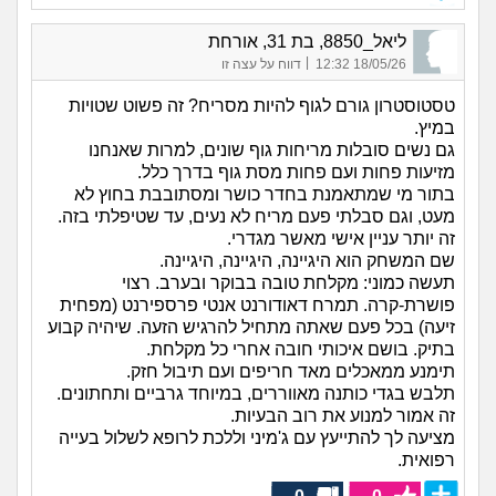
ליאל_8850, בת 31, אורחת
|
18/05/26 12:32
דווח על עצה זו
טסטוסטרון גורם לגוף להיות מסריח? זה פשוט שטויות
במיץ.
גם נשים סובלות מריחות גוף שונים, למרות שאנחנו
מזיעות פחות ועם פחות מסת גוף בדרך כלל.
בתור מי שמתאמנת בחדר כושר ומסתובבת בחוץ לא
מעט, וגם סבלתי פעם מריח לא נעים, עד שטיפלתי בזה.
זה יותר עניין אישי מאשר מגדרי.
שם המשחק הוא היגיינה, היגיינה, היגיינה.
תעשה כמוני: מקלחת טובה בבוקר ובערב. רצוי
פושרת-קרה. תמרח דאודורנט אנטי פרספירנט (מפחית
זיעה) בכל פעם שאתה מתחיל להרגיש הזעה. שיהיה קבוע
בתיק. בושם איכותי חובה אחרי כל מקלחת.
תימנע ממאכלים מאד חריפים ועם תיבול חזק.
תלבש בגדי כותנה מאווררים, במיוחד גרביים ותחתונים.
זה אמור למנוע את רוב הבעיות.
מציעה לך להתייעץ עם ג'מיני וללכת לרופא לשלול בעייה
רפואית.