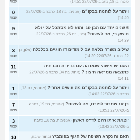
סוטה, בן 18, כתב ב-22/07/26 14:51)
עצות
ויתור על לוחמה בבקו״ם
(אנונימי, בת 18, כתבה ב-22/07/26
0
14:40)
עצות
6 שנים יחד עם הבן זוג, והוא לא מסתכל עליי ולא
9
חושק בי, מה לעשות?
(כינוי, בת 26, כתבה ב-22/07/26
עצות
14:29)
שילוב משרה מלאה עם לימודים דו חוגיים בכלכלה
(אלון, בן
3
22, כתב ב-22/07/26 14:20)
עצות
האם יש מישהי שמזדהה עם בדידות חברתית
11
כתוצאה ממראה חיצוני?
(אחת, בת 34, כתבה ב-22/07/26
עצות
14:11)
ויתור על לוחמה בבקו״ם מה עושים אחרי?
(אנונימי, בת 18,
1
כתבה ב-22/07/26 14:02)
עצות
בן זוג שמכור לפורנו, מה לעשות?
(אנונימי, בת 19, כתבה
7
ב-22/07/26 13:51)
עצות
יוצאת איתו היום לדייט ראשון
(אנונימית, בת 18, כתבה
3
ב-22/07/26 13:42)
עצות
האם זה נקרא חשיפה של הגוף בפומבי?
(בחור ישיבה,
10