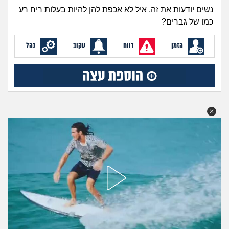
זוגיות
חיפוש שאלות
נשים יודעות את זה, איל לא אכפת להן להיות בעלות ריח רע
כמו של גברים?
|
היריון ולידה
הרשמה
התחברות
הזמן
דווח
עקוב
נהל
הורות ומשפחה
מתבגרים
מהבקו"ם... ועד מתי?!
לימודים וסטודנטים
עבודה וקריירה
חברים ואנשים
בית, שכנים ושותפים