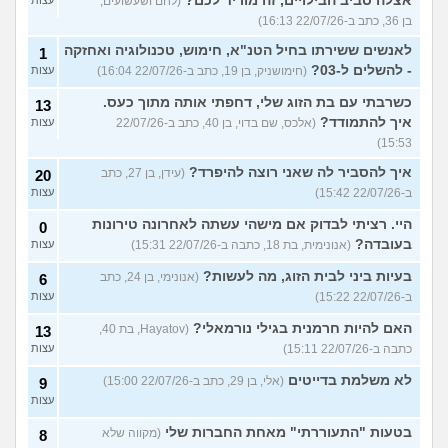
אצלה סביב הבילויים, זה מוריד לכם?
(לחם ושעשועים,
בן 36, כתב ב-22/07/26 16:13)
לאנשים ששירתו בחיל הטנ"א, חימוש, טכנולוגיה ואחזקה
1
- להשלים ל-03?
(חימושניק, בן 19, כתב ב-22/07/26 16:04)
עצות
כשרבתי עם בת הזוג שלי, דחפתי אותה מתוך כעס.
13
איך להתמודד?
(אלכס, שם בדוי, בן 40, כתב ב-22/07/26
עצות
15:53)
איך להסביר לה שאני רוצה להיפרד?
(עידן, בן 27, כתב
20
ב-22/07/26 15:42)
עצות
היי. רציתי לבדוק אם מישהי עשתה לאחרונה טירונות
0
בעובדה?
(אנונימית, בת 18, כתבה ב-22/07/26 15:31)
עצות
בעיות ביני לבית הזוג, מה לעשות?
(אנונימי, בן 24, כתב
6
ב-22/07/26 15:22)
עצות
האם להיות חרמנית בגילי נורמאלי?
(Hayatov, בת 40,
13
כתבה ב-22/07/26 15:11)
עצות
לא משלמת בדייטים
(אלי, בן 29, כתב ב-22/07/26 15:00)
9
עצות
בטעות "התעוררתי" מאחת החברות שלי
(מקווה שלא
8