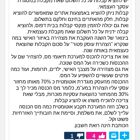
יש להוציא קבלות על כל תשלום שאת מקבלת במסגרת
עסקך העצמאי.
קבלות ניתן להוציא באמצעות אתרים שמאפשרים להוציא
קבלות, חלק מהאתרים בחינם וחלקם בתשלום.
ואת גם יכולה להזמין פנקסי קבלות בבית דפוס, ולהוציא
קבלה ידנית על כל תשלום שאת מקבלת כעצמאית.
בינואר של השנה העוקבת את מצהירה באיזור האישי במה
שנקרא "הצהרת עוסק פטור" על סכום הקבלות שהוצאת
כעצמאית באותה שנה.
ואז את צריכה להכנס למערכת תיאומי מס, להצהיר שם על
ההכנסות כשכירה ועל המס שנוכה.
את גם מצהירה על מצבך האישי, ילדים, תרומות, ועוד כמה
פרטים שעשויים להשפיע על המס.
ההכנסה מהעסק מוגדרת אוטומטית כ 70% מאותו מחזור
עסקי עליו הצהרת במע"מ, כלומר מס הכנסה מכיר לך ב
30% מהמחזור כהוצאות עסקיות מוכרות, מבלי שאת
צריכה להוכיח משהו או להציג קבלות.
בשלב הזה המערכת תקבע אוטומטית כמה מס הכנסה
עלייך לשלם, את משלמת, וסיימת את חובותייך האזרחיות.
פשוט וקל.
הכותבת הינה רואת חשבון.
1
4