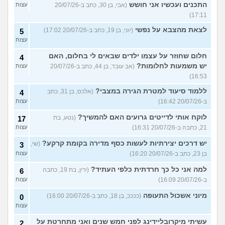
התכנים ועכשיו אני חושש
(אבי, בן 30, כתב ב-20/07/26
עצות
17:11)
לצאת מהצבא על נפשי
(יוני, בן 19, כתב ב-20/07/26 17:02)
5
עצות
חלום שחוזר על עצמו ילדים שבאים לי בחלום, האם
4
יש משמעות לחלומות?
(אב עובד, בן 44, כתב ב-20/07/26
עצות
16:53)
ללמוד סיעוד למטרת הגירה במצבי?
(אלכס, בן 31, כתב
4
ב-20/07/26 16:42)
עצות
לוקח אותי לדייטים גרועים האם להמשיך?
(נטע, בת
17
21, כתבה ב-20/07/26 16:31)
עצות
יש דרכים יצירתיות לעשות כסף מדירה בקומת קרקע?
(שי,
3
בן 23, כתב ב-20/07/26 16:20)
עצות
למה אני כל כך חרדתית כלפי העתיד?
(ירין, בת 19, כתבה
6
ב-20/07/26 16:09)
עצות
מיוני אשכול התעופה
(ככככ, בן 18, כתב ב-20/07/26 16:00)
0
עצות
עשיתי מיקרובליידינג לפני חמש שנים ואני מתחרטת על
2