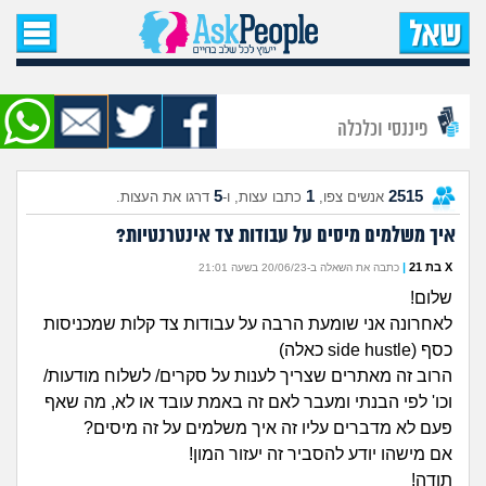
עמוד הבית
שאל שאלה
פיננסי וכלכלה
שאלות חדשות
5
1
2515
אנשים צפו,
כתבו עצות, ו-
דרגו את העצות.
שאלות שעוררו עניין
איך משלמים מיסים על עבודות צד אינטרנטיות?
עצות חדשות
X בת 21
|
כתבה את השאלה ב-20/06/23 בשעה 21:01
שלום!
מה קורה כאן?
לאחרונה אני שומעת הרבה על עבודות צד קלות שמכניסות
כסף (side hustle כאלה)
מתחם הטיפים
הרוב זה מאתרים שצריך לענות על סקרים/ לשלוח מודעות/
וכו' לפי הבנתי ומעבר לאם זה באמת עובד או לא, מה שאף
מדורים
פעם לא מדברים עליו זה איך משלמים על זה מיסים?
אם מישהו יודע להסביר זה יעזור המון!
תודה!