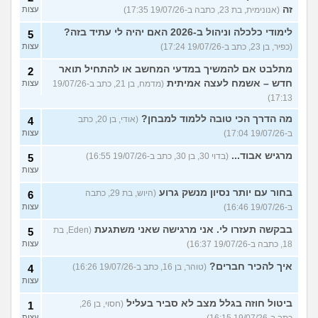
זה
(אנונימית, בת 23, כתבה ב-19/07/26 17:35)
עצות
לימודי כלכלה וניהול ב-2026 האם יהיה לי עתיד בזה?
5
(כפיר, בן 23, כתב ב-19/07/26 17:24)
עצות
מתלבט אם להמשיך במדעי המחשב או להתחיל תואר
2
חדש – אשמח לעצה אמיתית
(מדמח, בן 21, כתב ב-19/07/26
עצות
17:13)
מה הדרך הכי טובה ללמוד למבחן?
(אודי, בן 20, כתב
4
ב-19/07/26 17:04)
עצות
מרגיש אבוד...
(בדוי 30, בן 30, כתב ב-19/07/26 16:55)
5
עצות
בחור עם יותר נסיון מנשק גרוע
(היוש, בת 29, כתבה
6
ב-19/07/26 16:46)
עצות
בבקשה תעזרו לי. אני מרגישה שאני משתגעת
(Eden, בת
5
18, כתבה ב-19/07/26 16:37)
עצות
איך להכיר חברים?
(טוהר, בן 16, כתב ב-19/07/26 16:26)
4
עצות
ביטול חוזה בגלל מצב לא סביר בעליל
(חסוי, בן 26,
1
כתב ב-19/07/26 16:15)
עצות