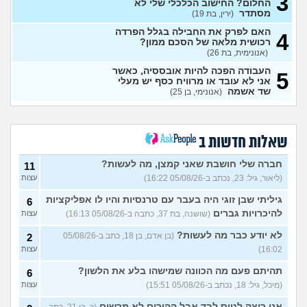
3
החלום? החישוב הכלכלי שלי לא
(נקטרינה, בת 30)
מסתדר
(ירין, בת 19)
איך לבטל הכל ולהחזיר את
0
האם לפרק את החבילה בגלל הפרדה
הסכום ששילמתי?
4
(אנונימית, בת
עצות
רכושית מלאה של הסכם ממון?
90)
(אנונימית, בת 26)
מרגיש תקוע במקום מבחינת
1
העבודה הפכה להיות אובססיה, כאשר
עבודה והחיים
(עוד אחד, בן 31)
5
עצות
אני לא עובד או מרוויח כסף יש מעלי
שד אשמה
(אנונימי, בן 25)
איך לעזאזל בעל עסק יכול
3
לעשות פה כסף?
(סתםאחד, בן
עצות
22)
איך להרוויח הרבה כסף?
4
(Lisa,
שאלות חדשות ב
בן 22)
עצות
חברה שלי חושבת שאני קמצן, מה לעשות?
11
איך אני יכול להתעשר על ידי
4
הקמת עסק בעצמי מאפס?
(ליאור, גיל: 23, נכתב ב-05/08/26 16:22)
עצות
עצות
(Alisa, בת 20)
גיליתי שבן זוגי היה בעבר עם טרנסיות והיו לו אפליקציות
6
אוהב לבזבז יותר מידי, זה
4
להיכרויות גברים
(שושנה, בת 37, כתבה ב-05/08/26 16:13)
עצות
בעייתי לחיות ככה?
(אוהב לבזבז,
עצות
בן 35)
לא יודע כבר מה לעשות?
(בן אדם, בן 18, כתב ב-05/08/26
2
האם כדאי למכור את הקרן
9
16:02)
עצות
כספית קסם אקטיב אירו?
עצות
(יפה, בת 31)
תהיתם פעם מה הכוונה שמישהו בלע את הלשון?
6
תשלום טיפ בקופה - זה הגיוני?
4
(מיכל, גיל: 18, נכתב ב-05/08/26 15:51)
עצות
(menahem, בן 21)
עצות
אני רוצה לטוס לבד אבל ההורים לא מרשים
(כ, בן 21, כתב