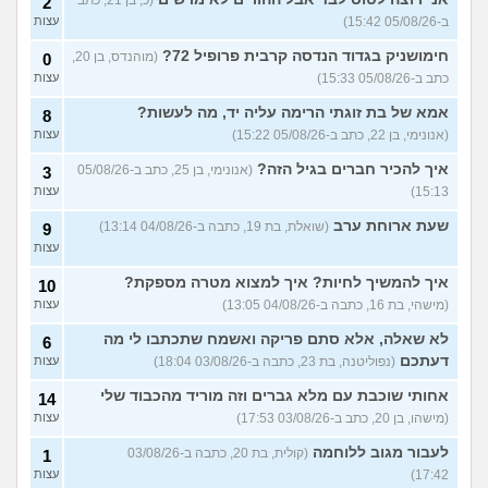
2
אמורה לקבל ירושה, מה לעשות
10
ב-05/08/26 15:42)
עצות
עם הכסף?
(אנונימית, בת 24)
עצות
חימושניק בגדוד הנדסה קרבית פרופיל 72?
(מוהנדס, בן 20,
0
מרגישה בתחתית כלכלית,
18
כתב ב-05/08/26 15:33)
עצות
בעבודה בהכל יש לי סיבה?
עצות
(עמית, בת 24)
אמא של בת זוגתי הרימה עליה יד, מה לעשות?
8
אם אני מוריד את המשוואה של
5
(אנונימי, בן 22, כתב ב-05/08/26 15:22)
עצות
ההשוואה בצד האם אני ואישתי
עצות
במצב טוב?
(ריי מסטיריו, בן
איך להכיר חברים בגיל הזה?
(אנונימי, בן 25, כתב ב-05/08/26
3
29)
15:13)
עצות
שוקל למשוך כספי פנסיה
5
שעת ארוחת ערב
(שואלת, בת 19, כתבה ב-04/08/26 13:14)
9
תגמולים, מה ההשלכות של
עצות
זה?
(דניאל, בן 24)
עצות
עוד שאלות חדשות במדור
איך להמשיך לחיות? איך למצוא מטרה מספקת?
10
(מישהי, בת 16, כתבה ב-04/08/26 13:05)
עצות
לא שאלה, אלא סתם פריקה ואשמח שתכתבו לי מה
6
דעתכם
(נפוליטנה, בת 23, כתבה ב-03/08/26 18:04)
עצות
אחותי שוכבת עם מלא גברים וזה מוריד מהכבוד שלי
14
(מישהו, בן 20, כתב ב-03/08/26 17:53)
עצות
לעבור מגוב ללוחמה
(קולית, בת 20, כתבה ב-03/08/26
1
17:42)
עצות