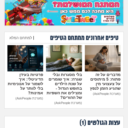
מה שעובר עליי
שומרים על הגוף
פיננסי וכלכלה
טיפים אחרונים ממתחם הטיפים
|
למתחם המלא
בין הסדינים
הוספת טיפ
חיות מחמד
מדברים על זה
בלי מסגרות ובלי
פרטיות בעידן
יוקר המחיה
פתוח: 5 מיתוסים
שגרה: איך שומרים
הדיגיטלי: איך
על צעצועי מין
על שנת הילדים
לשמור על אנונימיות
שהגיע הזמן לנפץ
בחופש הגדול -
בלי לוותר על
גאווה
ומצילים את השפיות
אמינות?
(מערכת AskPeople)
של ההורים?
(מערכת AskPeople)
(מערכת AskPeople)
עצות הגולשים (
1
)