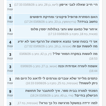
היי חייב שאלה לגבי אייפון
(ליעוז, בן 28, כתב ב-03/08/26 17:33)
1
עצות
האם הסתרת פרופיל פיקטיבי ומחיקת חיפושים
8
נחשב בגידה?
(בדרןהסקרן, בן 33, כתב ב-03/08/26 17:24)
עצות
איחור של כמעט שש וחצי בגלולות יסמין פלוס
1
(סנאית, בת 18, כתבה ב-03/08/26 17:13)
עצות
אני די בטוח שאני נמצא איפשהו על הרצף ואני לא יודע
4
מה לעשות עם זה
(אנונימי, בן 18, כתב ב-03/08/26 17:02)
עצות
מה לעשות במקרה המוזר שלי?
(דן, בן 42, כתב ב-03/08/26
3
16:53)
עצות
אשמח לעזרה אמיתית וכנה
(אנושי, בן 27, כתב ב-03/08/26
3
16:44)
עצות
כתמים מלייזר שלא עוברים וגורמים לי לדאוג כל היום מה
1
ניתן לעשות?
(אנונימית, בת 25, כתבה ב-03/08/26 16:33)
עצות
הפכתי למורה בבית ספר. איך להתגבר על תחושת
9
הכישלון בחיים?
(גידי, בן 40, כתב ב-03/08/26 16:24)
עצות
למה ירידה במשקל מרגישה כל כך נורא?
(אנונימית, בת 17,
3