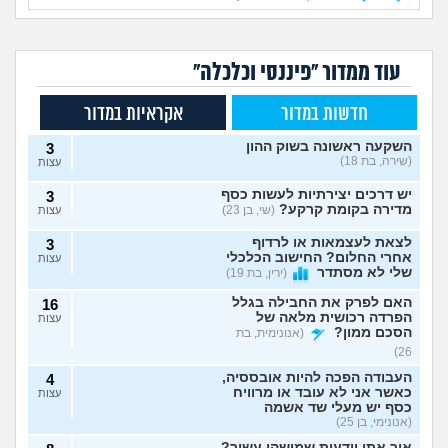
עוד ממדור "פיננסי וכלכלה"
חדשות במדור
אקראיות במדור
השקעה ראשונה בשוק ההון
3
(שירה, בת 18)
עצות
יש דרכים יצירתיות לעשות כסף
3
מדירה בקומת קרקע?
(שי, בן 23)
עצות
לצאת לעצמאות או לרדוף
3
אחרי החלום? החישוב הכלכלי
עצות
שלי לא מסתדר
(ירין, בת 19)
האם לפרק את החבילה בגלל
16
הפרדה רכושית מלאה של
עצות
הסכם ממון?
(אנונימית, בת
26)
העבודה הפכה להיות אובססיה,
4
כאשר אני לא עובד או מרוויח
עצות
כסף יש מעלי שד אשמה
(אנונימי, בן 25)
איך אתן יודעות שמישהו עשיר?