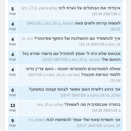
איבדתי את הבתולים על נערת ליווי
(סתם מישהו, בן 17, כתב
5
ב-29/07/26 16:34)
עצות
לעשות קרחת ולשים פאה
(אנונימי, בן 20, כתב ב-29/07/26
4
16:23)
עצות
איך להתמודד עם ההשלכות של התקף פסיכוטי?
(ג'וני, בן
4
24, כתב ב-29/07/26 16:14)
עצות
מבואס שלא היה לי אומץ להתחיל עם מישהי שהיא בול
4
הטעם שלי
(אנונימי, בן 25, כתב ב-29/07/26 16:05)
עצות
שאלה לסטודנטים ולמהנדסי תוכנה - האם עדיין כדאי
4
ללמוד הנדסת תוכנה?
(אסראא, בת 18, כתבה ב-29/07/26
עצות
15:56)
אני כרגע רלשית האם אפשר לצאת קצונה במשאן?
0
(טל11, בת 19, כתבה ב-26/07/26 16:47)
עצות
בחורה אובססיבית מה לעשות?
(אלירן, בן 30, כתב
13
ב-26/07/26 16:36)
עצות
אני חושדת שאח שלי עומד להסתפח לכת
(Sister, בת
9
29, כתבה ב-26/07/26 16:27)
עצות