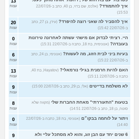
13
איך להתמודד?
(אלכס, שם בדוי, בן 40, כתב ב-22/07/26
עצות
15:53)
איך להסביר לה שאני רוצה להיפרד?
(עידן, בן 27, כתב
20
ב-22/07/26 15:42)
עצות
היי. רציתי לבדוק אם מישהי עשתה לאחרונה טירונות
0
בעובדה?
(אנונימית, בת 18, כתבה ב-22/07/26 15:31)
עצות
בעיות ביני לבית הזוג, מה לעשות?
(אנונימי, בן 24, כתב
6
ב-22/07/26 15:22)
עצות
האם להיות חרמנית בגילי נורמאלי?
(Hayatov, בת 40,
13
כתבה ב-22/07/26 15:11)
עצות
לא משלמת בדייטים
(אלי, בן 29, כתב ב-22/07/26 15:00)
9
עצות
בטעות "התעוררתי" מאחת החברות שלי
(מקווה שלא
8
סוטה, בן 18, כתב ב-22/07/26 14:51)
עצות
ויתור על לוחמה בבקו״ם
(אנונימי, בת 18, כתבה ב-22/07/26
0
14:40)
עצות
6 שנים יחד עם הבן זוג, והוא לא מסתכל עליי ולא
9