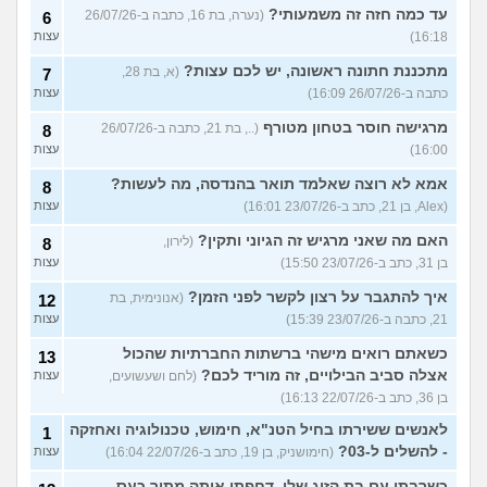
עד כמה חזה זה משמעותי?
(נערה, בת 16, כתבה ב-26/07/26
6
16:18)
עצות
מתכננת חתונה ראשונה, יש לכם עצות?
(א, בת 28,
7
כתבה ב-26/07/26 16:09)
עצות
מרגישה חוסר בטחון מטורף
(.., בת 21, כתבה ב-26/07/26
8
16:00)
עצות
אמא לא רוצה שאלמד תואר בהנדסה, מה לעשות?
8
(Alex, בן 21, כתב ב-23/07/26 16:01)
עצות
האם מה שאני מרגיש זה הגיוני ותקין?
(לירון,
8
בן 31, כתב ב-23/07/26 15:50)
עצות
איך להתגבר על רצון לקשר לפני הזמן?
(אנונימית, בת
12
21, כתבה ב-23/07/26 15:39)
עצות
כשאתם רואים מישהי ברשתות החברתיות שהכול
13
אצלה סביב הבילויים, זה מוריד לכם?
(לחם ושעשועים,
עצות
בן 36, כתב ב-22/07/26 16:13)
לאנשים ששירתו בחיל הטנ"א, חימוש, טכנולוגיה ואחזקה
1
- להשלים ל-03?
(חימושניק, בן 19, כתב ב-22/07/26 16:04)
עצות
כשרבתי עם בת הזוג שלי, דחפתי אותה מתוך כעס.