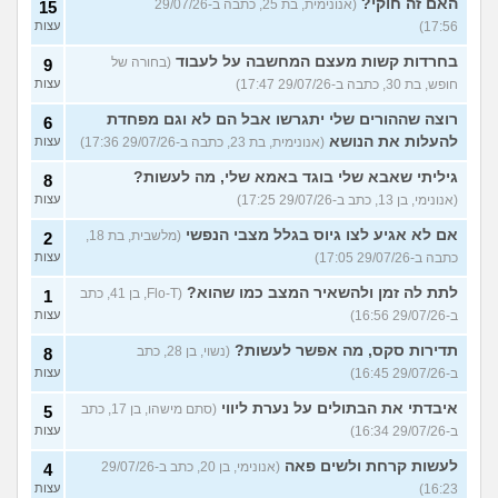
האם זה חוקי?
(אנונימית, בת 25, כתבה ב-29/07/26
15
17:56)
עצות
בחרדות קשות מעצם המחשבה על לעבוד
(בחורה של
9
חופש, בת 30, כתבה ב-29/07/26 17:47)
עצות
רוצה שההורים שלי יתגרשו אבל הם לא וגם מפחדת
6
להעלות את הנושא
(אנונימית, בת 23, כתבה ב-29/07/26 17:36)
עצות
גיליתי שאבא שלי בוגד באמא שלי, מה לעשות?
8
(אנונימי, בן 13, כתב ב-29/07/26 17:25)
עצות
אם לא אגיע לצו גיוס בגלל מצבי הנפשי
(מלשבית, בת 18,
2
כתבה ב-29/07/26 17:05)
עצות
לתת לה זמן ולהשאיר המצב כמו שהוא?
(Flo-T, בן 41, כתב
1
ב-29/07/26 16:56)
עצות
תדירות סקס, מה אפשר לעשות?
(נשוי, בן 28, כתב
8
ב-29/07/26 16:45)
עצות
איבדתי את הבתולים על נערת ליווי
(סתם מישהו, בן 17, כתב
5
ב-29/07/26 16:34)
עצות
לעשות קרחת ולשים פאה
(אנונימי, בן 20, כתב ב-29/07/26
4
16:23)
עצות