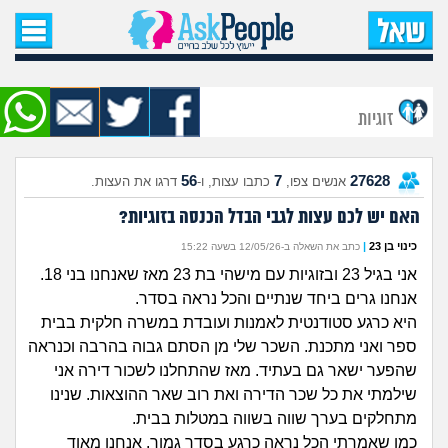
עמוד הבית
שאל שאלה
זוגיות
שאלות חדשות
56
7
27628
אנשים צפו,
כתבו עצות, ו-
דרגו את העצות.
שאלות שעוררו עניין
האם יש לכם עצות לגבי הבדל הכנסה בזוגיות?
עצות חדשות
כינוי בן 23
|
כתב את השאלה ב-12/05/26 בשעה 15:22
אני בגיל 23 ובזוגיות עם מישהי בת 23 מאז שאנחנו בני 18.
מה קורה כאן?
אנחנו גרים ביחד שנתיים והכל נראה בסדר.
היא כרגע סטודנטית לאמנות ועובדת במשרה חלקית בבית
מתחם הטיפים
ספר ואני מתכנת. השכר שלי מן הסתם גבוה בהרבה וכנראה
שהפער ישאר גם בעתיד. מאז שהתחלנו לשכור דירה אני
מדורים
שילמתי את כל שכר הדירה ואת רוב שאר ההוצאות. שנינו
מתחלקים בערך שווה בשווה במטלות בבית.
כמו שאמרתי הכל נראה כרגע בסדר גמור. אנחנו מאוד