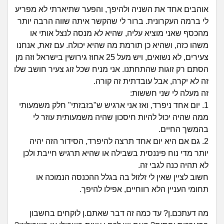
זוגיות
חיפוש שאלות
אוהבים אחד את השניה ולהיפך, והפער שתיארתי לא מפריע
|
לי ברמה העקרונית. ברור לי שהקשר איתה שווה הרבה יותר
היריון ולידה
הרשמה
התחברות
מהכסף שאני מוציא עליה, שהיא לא מנסה לנצל אותי או
משהו כזה, ושהיא כן תורמת מה שהיא יכולה. עם זאת, אנחנו
הורות ומשפחה
צעירים, לא נשואים, ויש מעל 25 אחוז גירושין בישראל וזה מן
הסתם רק זוגות שהתחתנו. אני מניח שכל זוג צעיר חושב שלו
מתבגרים
זה לא יקרה, אבל עובדתית זה קורה.
זה מעלה לי שני חששות:
מהבקו"ם... ועד מתי?!
1. יום אחד ניפרד, ואז אני ארגיש ש"בזבזתי" חלק משמעותי
ממה שהיה יכול להיות חיסכון שהיה משמעותית עוזר לי
לימודים וסטודנטים
בהמשך החיים.
2. גם אם היא יום אחד תרצה להיפרד, הסידור הזה יהיה
עבודה וקריירה
יותר מדי נוח פיננסית בשבילה או שהיא תרגיש חייבת ולכן
לא תהיה כנה לגבי זה.
חברים ואנשים
חשוב לציין שאין לי זלזול בה בגלל ההכנסה הנמוכה או
תחומי העניין הלא רווחיים, אפילו להיפך.
בית, שכנים ושותפים
מה דעתכם.ן? עד כמה זה דבר שאתם.ן לוקחים בחשבון