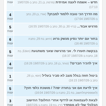
חדש – אשמח לעצה אמיתית
(מדמח, בן 21, כתב ב-19/07/26
עצות
17:13)
מה הדרך הכי טובה ללמוד למבחן?
(אודי, בן 20, כתב
4
ב-19/07/26 17:04)
עצות
מרגיש אבוד...
(בדוי 30, בן 30, כתב ב-19/07/26 16:55)
5
עצות
בחור עם יותר נסיון מנשק גרוע
(היוש, בת 29, כתבה
6
ב-19/07/26 16:46)
עצות
בבקשה תעזרו לי. אני מרגישה שאני משתגעת
(Eden, בת
5
18, כתבה ב-19/07/26 16:37)
עצות
איך להכיר חברים?
(טוהר, בן 16, כתב ב-19/07/26 16:26)
4
עצות
ביטול חוזה בגלל מצב לא סביר בעליל
(חסוי, בן 26,
1
כתב ב-19/07/26 16:15)
עצות
איך לדעת אם אני בחורה יפה? / מושכת כלפי חוץ?
5
(לאמפסיקהלחשוב, בת 21, כתבה ב-19/07/26 16:04)
עצות
לצאת לעצמאות או לרדוף אחרי החלום? החישוב
3
הכלכלי שלי לא מסתדר
(ירין, בת 19, כתבה ב-19/07/26
עצות