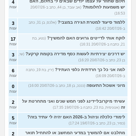
חלום שחוזר על עצמו ילדים שבאים לי בחלום, האם
4
יש משמעות לחלומות?
(אב עובד, בן 44, כתב ב-20/07/26
עצות
16:53)
ללמוד סיעוד למטרת הגירה במצבי?
(אלכס, בן 31, כתב
3
ב-20/07/26 16:42)
עצות
לוקח אותי לדייטים גרועים האם להמשיך?
(נטע, בת
17
21, כתבה ב-20/07/26 16:31)
עצות
יש דרכים יצירתיות לעשות כסף מדירה בקומת קרקע?
(שי,
3
בן 23, כתב ב-20/07/26 16:20)
עצות
למה אני כל כך חרדתית כלפי העתיד?
(ירין, בת 19, כתבה
6
ב-20/07/26 16:09)
עצות
מיוני אשכול התעופה
(ככככ, בן 18, כתב ב-20/07/26 16:00)
0
עצות
עשיתי מיקרובליידינג לפני חמש שנים ואני מתחרטת על
2
זה
(אנונימית, בת 23, כתבה ב-19/07/26 17:35)
עצות
לימודי כלכלה וניהול ב-2026 האם יהיה לי עתיד בזה?
5
(כפיר, בן 23, כתב ב-19/07/26 17:24)
עצות
מתלבט אם להמשיך במדעי המחשב או להתחיל תואר
2