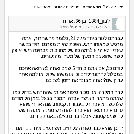
כיצד להציג?
מהאהודות
מהפחות אהודות
מהחדשות
לבון_1884, בן 36, אורח
|
12/05/26 17:35
דווח על עצה זו
עברתם לגור ביחד מגיל 21, כלומר מהשחרור, ואתה
מרגיש שמאותו הרגע הפכת להיות מפרנס יחיד בקשר
שעדיין לא הגיע לרמה כזו של מחויבות מבחינה רגש ואופק.
קשר שהוא גם המשך של משהו מהנעורים.
קודם כל, אם אתם ביחד 5 שנים ואתה לא רואה אתכם
במסלול לחתונהילדים וכו או משהו שקול, אז למה אתה
עדיין שם? אתה מבזבז את הזמן לשניכם.
קרה המקרה ואני מכיר סיפור אמיתי שהתרחש בדיוק כמו
שאתה מתאר. האישה עבדה ותמכה בבעל בזמן הלימודים
שלו כשהוא עבר רק בעבודות קטנות. שנה אחרי שהוא
סיים את התואר הוא בחר להתגרש ממנה. אתה חושש
להישמע קטנוני, אבל דברים כאלה באמת קורים.
ייתכן שהיא כבר סגורה על חיים משותפים איתך, בין אם