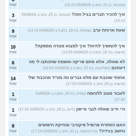
האם להמשיך?
(נטע, בת 21)
עצות
(אנונימי, בן 22, כתב ב-05/08/26 15:22)
עצות
איך להכיר חברים בגיל הזה?
עוד שאלות חדשות במדור
(אנונימי, בן 25, כתב ב-05/08/26
3
15:13)
עצות
שעת ארוחת ערב
(שואלת, בת 19, כתבה ב-04/08/26 13:14)
9
עצות
איך להמשיך לחיות? איך למצוא מטרה מספקת?
10
(מישהי, בת 16, כתבה ב-04/08/26 13:05)
עצות
לא שאלה, אלא סתם פריקה ואשמח שתכתבו לי מה
6
דעתכם
(נפוליטנה, בת 23, כתבה ב-03/08/26 18:04)
עצות
אחותי שוכבת עם מלא גברים וזה מוריד מהכבוד שלי
14
(מישהו, בן 20, כתב ב-03/08/26 17:53)
עצות
לעבור מגוב ללוחמה
(קולית, בת 20, כתבה ב-03/08/26
1
17:42)
עצות
היי חייב שאלה לגבי אייפון
(ליעוז, בן 28, כתב ב-03/08/26 17:33)
1
עצות
האם הסתרת פרופיל פיקטיבי ומחיקת חיפושים
8
נחשב בגידה?
(בדרןהסקרן, בן 33, כתב ב-03/08/26 17:24)
עצות