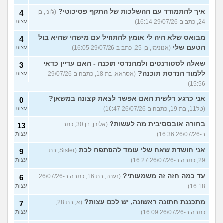
איך להתמודד עם ההשלכות של התקף פסיכוטי?
(ג'וני, בן
4
24, כתב ב-29/07/26 16:14)
עצות
מבואס שלא היה לי אומץ להתחיל עם מישהי שהיא בול
4
הטעם שלי
(אנונימי, בן 25, כתב ב-29/07/26 16:05)
עצות
שאלה לסטודנטים ולמהנדסי תוכנה - האם עדיין כדאי
3
ללמוד הנדסת תוכנה?
(אסראא, בת 18, כתבה ב-29/07/26
עצות
15:56)
אני כרגע רלשית האם אפשר לצאת קצונה במשאן?
0
(טל11, בת 19, כתבה ב-26/07/26 16:47)
עצות
בחורה אובססיבית מה לעשות?
(אלירן, בן 30, כתב
13
ב-26/07/26 16:36)
עצות
אני חושדת שאח שלי עומד להסתפח לכת
(Sister, בת
9
29, כתבה ב-26/07/26 16:27)
עצות
עד כמה חזה זה משמעותי?
(נערה, בת 16, כתבה ב-26/07/26
6
16:18)
עצות
מתכננת חתונה ראשונה, יש לכם עצות?
(א, בת 28,
7
כתבה ב-26/07/26 16:09)
עצות