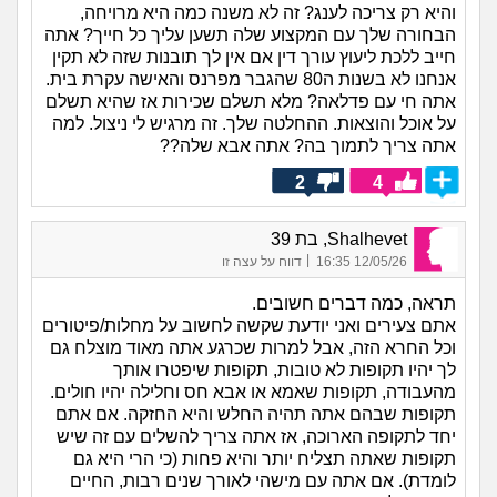
והיא רק צריכה לענג? זה לא משנה כמה היא מרויחה,
הבחורה שלך עם המקצוע שלה תשען עליך כל חייך? אתה
חייב ללכת ליעוץ עורך דין אם אין לך תובנות שזה לא תקין
אנחנו לא בשנות ה80 שהגבר מפרנס והאישה עקרת בית.
אתה חי עם פדלאה? מלא תשלם שכירות אז שהיא תשלם
על אוכל והוצאות. ההחלטה שלך. זה מרגיש לי ניצול. למה
אתה צריך לתמוך בה? אתה אבא שלה??
2
4
Shalhevet, בת 39
|
12/05/26 16:35
דווח על עצה זו
תראה, כמה דברים חשובים.
אתם צעירים ואני יודעת שקשה לחשוב על מחלות/פיטורים
וכל החרא הזה, אבל למרות שכרגע אתה מאוד מוצלח גם
לך יהיו תקופות לא טובות, תקופות שיפטרו אותך
מהעבודה, תקופות שאמא או אבא חס וחלילה יהיו חולים.
תקופות שבהם אתה תהיה החלש והיא החזקה. אם אתם
יחד לתקופה הארוכה, אז אתה צריך להשלים עם זה שיש
תקופות שאתה תצליח יותר והיא פחות (כי הרי היא גם
לומדת). אם אתה עם מישהי לאורך שנים רבות, החיים