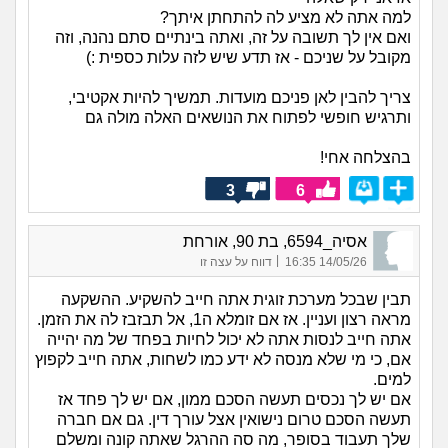
למה אתה לא מציע לה להתחתן איתך?
ואם אין לך תשובה על זה, ואתה בינתיים סתם נהנה, וזה
מקובל על שניכם - אז תדע שיש לזה עלות כספית :)
צריך להבין לאן פניכם מועדות. תמשיך להיות אקטיבי,
ותרגיש חופשי לפתוח את הנושאים האלה מולה גם
בהצלחה אחי!
3
6
אסיה_6594, בת 90, אורחת
|
14/05/26 16:35
דווח על עצה זו
תבין שבכל מערכת זוגית אתה חייב להשקיע. ההשקעה
מראה רצון ועניין. אז אם זומלא ה1, אל תבזבז לה את הזמן.
אתה חייב לנסות אתה לא יכול לחיות בפחד של מה יהייה
אם, כי מי שלא מנסה לא ידע כמו לשחות, אתה חייב לקפוץ
למים.
אם יש לך נכסים תעשה הסכם ממון, אם יש לך פחד אז
תעשה הסכם טרום נישואין אצל עורך דין. גם אם חברה
שלך תעבוד בסופר, מה סה ההרגל שאתה קונה ומשלם