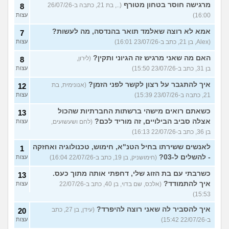
מרגישה חוסר בטחון מטורף
(.., בת 21, כתבה ב-26/07/26
8
16:00)
עצות
אמא לא רוצה שאלמד תואר בהנדסה, מה לעשות?
7
(Alex, בן 21, כתב ב-23/07/26 16:01)
עצות
האם מה שאני מרגיש זה הגיוני ותקין?
(לירון,
8
בן 31, כתב ב-23/07/26 15:50)
עצות
איך להתגבר על רצון לקשר לפני הזמן?
(אנונימית, בת
12
21, כתבה ב-23/07/26 15:39)
עצות
כשאתם רואים מישהי ברשתות החברתיות שהכול
13
אצלה סביב הבילויים, זה מוריד לכם?
(לחם ושעשועים,
עצות
בן 36, כתב ב-22/07/26 16:13)
לאנשים ששירתו בחיל הטנ"א, חימוש, טכנולוגיה ואחזקה
1
- להשלים ל-03?
(חימושניק, בן 19, כתב ב-22/07/26 16:04)
עצות
כשרבתי עם בת הזוג שלי, דחפתי אותה מתוך כעס.
13
איך להתמודד?
(אלכס, שם בדוי, בן 40, כתב ב-22/07/26
עצות
15:53)
איך להסביר לה שאני רוצה להיפרד?
(עידן, בן 27, כתב
20
ב-22/07/26 15:42)
עצות