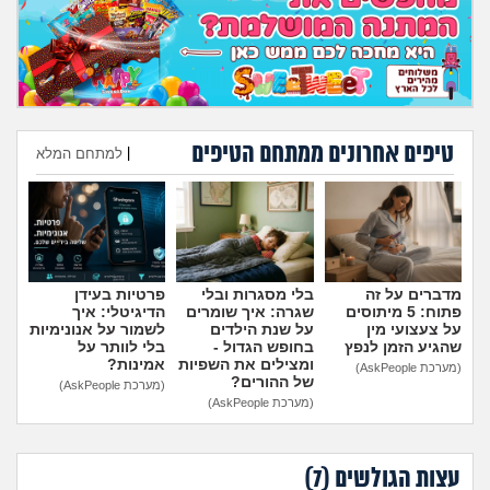
טיפים אחרונים ממתחם הטיפים
|
למתחם המלא
הוספת טיפ
מדברים על זה
בלי מסגרות ובלי
פרטיות בעידן
פתוח: 5 מיתוסים
שגרה: איך שומרים
הדיגיטלי: איך
על צעצועי מין
על שנת הילדים
לשמור על אנונימיות
שהגיע הזמן לנפץ
בחופש הגדול -
בלי לוותר על
ומצילים את השפיות
אמינות?
(מערכת AskPeople)
של ההורים?
(מערכת AskPeople)
(מערכת AskPeople)
עצות הגולשים (
7
)