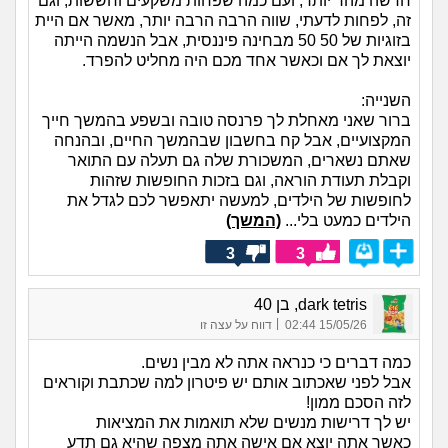
חדשה מהר יותר, ועם כמה שפחות משקעים וחששות, וגם
זה, לפחות לדעתי, שווה הרבה הרבה יותר, מאשר אם היית
בזוגיות של 50 50 מבחינה פיננסית, אבל הנשמה הייתה
יוצאת לך אם וכאשר אחד מכם היה מחליט להפרד.
השנייה:
ברור שאני מאחלת לך פרנסה טובה ובשפע בהמשך חייך
המקצועיים, אבל קח בחשבון שבהמשך החיים, ובהנחה
שאתם נשארים, המשכורת שלה גם תעלה עם התואר
וקבלת תעודת הוראה, וגם בזכות החופשות שזהות
לחופשות של הילדים, למעשה יתאפשר לכם לגדל את
הילדים כמעט בלי...
(המשך)
3
3
dark tetris, בן 40
|
15/05/26 02:44
דווח על עצה זו
כמה דברים כי כנראה אתה לא מבין נשים.
אבל לפני שאכתוב אותם יש פיטרון למה שכתבת וקוראים
לזה הסכם ממון!
יש לך דרישות מנשים שלא תואמות את המציאות
כאשר אתה יוצא אם אישה אתה מצפה שהיא גם תדע