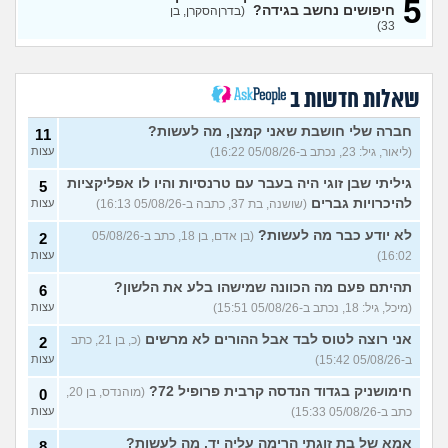
5
לפני הזמן?
(אנונימית, בת 21)
חיפושים נחשב בגידה?
עצות
(בדרןהסקרן, בן
33)
כשאתם רואים מישהי ברשתות
13
החברתיות שהכול אצלה סביב
עצות
הבילויים, זה מוריד לכם?
(לחם ושעשועים, בן 36)
שאלות חדשות ב
כשרבתי עם בת הזוג שלי,
13
דחפתי אותה מתוך כעס. איך
חברה שלי חושבת שאני קמצן, מה לעשות?
עצות
11
להתמודד?
(אלכס, שם בדוי, בן
(ליאור, גיל: 23, נכתב ב-05/08/26 16:22)
עצות
40)
גיליתי שבן זוגי היה בעבר עם טרנסיות והיו לו אפליקציות
5
איך להסביר לה שאני רוצה
20
להיכרויות גברים
(שושנה, בת 37, כתבה ב-05/08/26 16:13)
עצות
להיפרד?
(עידן, בן 27)
עצות
לא יודע כבר מה לעשות?
(בן אדם, בן 18, כתב ב-05/08/26
2
בעיות ביני לבית הזוג, מה
6
לעשות?
(אנונימי, בן 24)
16:02)
עצות
עצות
לא משלמת בדייטים
תהיתם פעם מה הכוונה שמישהו בלע את הלשון?
(אלי, בן
9
6
עצות
29)
(מיכל, גיל: 18, נכתב ב-05/08/26 15:51)
עצות
יוצאת איתו היום לדייט ראשון
3
אני רוצה לטוס לבד אבל ההורים לא מרשים
(כ, בן 21, כתב
2
(אנונימית, בת 18)
עצות
ב-05/08/26 15:42)
עצות
להתחיל עם בנות בים/ הליכה
8
חימושניק בגדוד הנדסה קרבית פרופיל 72?
(מוהנדס, בן 20,
0
בטיילת או מועדון?
(רואי, בן
עצות
כתב ב-05/08/26 15:33)
עצות
26)
לוקח אותי לדייטים גרועים
אמא של בת זוגתי הרימה עליה יד, מה לעשות?
17
8