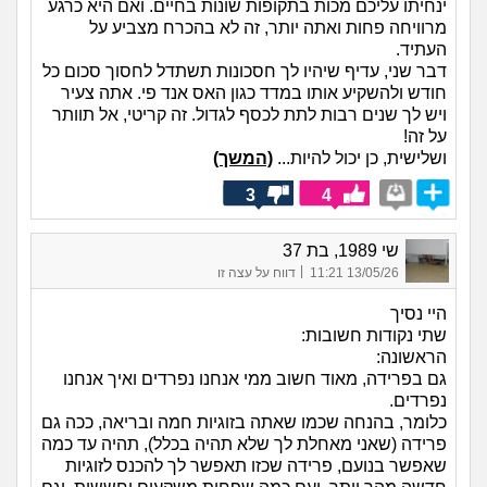
ינחיתו עליכם מכות בתקופות שונות בחיים. ואם היא כרגע
מרוויחה פחות ואתה יותר, זה לא בהכרח מצביע על
העתיד.
דבר שני, עדיף שיהיו לך חסכונות תשתדל לחסוך סכום כל
חודש ולהשקיע אותו במדד כגון האס אנד פי. אתה צעיר
ויש לך שנים רבות לתת לכסף לגדול. זה קריטי, אל תוותר
על זה!
ושלישית, כן יכול להיות...
(המשך)
3
4
שי 1989, בת 37
|
13/05/26 11:21
דווח על עצה זו
היי נסיך
שתי נקודות חשובות:
הראשונה:
גם בפרידה, מאוד חשוב ממי אנחנו נפרדים ואיך אנחנו
נפרדים.
כלומר, בהנחה שכמו שאתה בזוגיות חמה ובריאה, ככה גם
פרידה (שאני מאחלת לך שלא תהיה בכלל), תהיה עד כמה
שאפשר בנועם, פרידה שכזו תאפשר לך להכנס לזוגיות