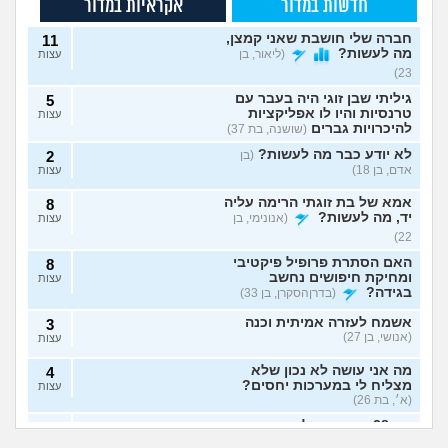
חדשות במדור
אקראיות במדור
חברה שלי חושבת שאני קמצן,
11
מה לעשות?
(ליאור, בן
עצות
23)
גיליתי שבן זוגי היה בעבר עם
5
טרנסיות והיו לו אפליקציות
עצות
להיכרויות גברים
(שושנה, בת 37)
לא יודע כבר מה לעשות?
(בן
2
אדם, בן 18)
עצות
אמא של בת זוגתי הרימה עליה
8
יד, מה לעשות?
(אנונימי, בן
עצות
22)
האם הסתרת פרופיל פיקטיבי
8
ומחיקת חיפושים נחשב
עצות
בגידה?
(בדרןהסקרן, בן 33)
אשמח לעזרה אמיתית וכנה
3
(אנושי, בן 27)
עצות
מה אני עושה לא נכון שלא
4
מצליח לי במערכות יחסים?
עצות
(א׳, בת 26)
בת 28 ואף פעם לא הייתי
6
אבא של בעלי מסתכל
האם להתגרש בשביל
בזוגיות, האם לשקר על כך
עצות
עלי בצורה מחפיצה,
אהבה? או שזה רק