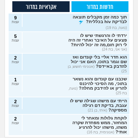
חדשות במדור
אקראיות במדור
תוך כמה זמן מקבלים תוצאה
9
לבדיקת hiv בכללית?
עצות
(נועה, בת 19)
ירדתי לו והרגשתי שיש לו
5
פצעים על האיבר ואחרי זה היה
עצות
לי רוק חום,מה זה יכול להיות?
(אני אני, בת 24)
הוא חדר אליי בלי קונדום ואז
2
שם וגמר בתוכו, האם אני יכול
עצות
להדבק באיידס?
(אנונימי חושש, בן
25)
שכבנו עם קונדום והוא נשאר
1
בתוכי, מה הסיכוי להיכנס
עצות
להריון או להידבק מחלה?
(נועה,
בת 25)
הייתי עם מישהו שגילה שיש לו
2
עגבת, בדיקת דם רגילה
עצות
מספיקה?
(איתי, בן 21)
לוקחת גלולות ומאחר לי
2
המחזור, ממש מפחדת שקרה
עצות
משהו, מישהו יכול להרגיע
אותי?
(אנונימית, בת 16)