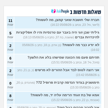
לא זוכרת אם לקחתי את
2
הגלולה האחרונה והוא גמר
עצות
בפנים, מתי להתחיל בחדשה?
שאלות חדשות ב
אני מוגנת?
(חיילת, בת 20)
קיים יחסים בעבר אבל קרוב
חברה שלי חושבת שאני קמצן, מה לעשות?
6
11
לשנה לא עשה את זה, האם יש
עצות
(ליאור, גיל: 23, נכתב ב-05/08/26 16:22)
עצות
צורך בבדיקות אחרי כמעט
שנה?
(יובל, בת 18)
גיליתי שבן זוגי היה בעבר עם טרנסיות והיו לו אפליקציות
5
הוא גמר לי בפה והודיע שחיובי
2
להיכרויות גברים
(שושנה, בת 37, כתבה ב-05/08/26 16:13)
עצות
לזיבה, מה הסיכוי שנדבקתי?
עצות
(דן, בן 24)
לא יודע כבר מה לעשות?
(בן אדם, בן 18, כתב ב-05/08/26
2
16:02)
עצות
שכבתי עם סטוץ בלי קונדום
9
ואני מפחדת מההשלכות
עצות
תהיתם פעם מה הכוונה שמישהו בלע את הלשון?
6
וממחלות, מה לעשות?
(מיכל, גיל: 18, נכתב ב-05/08/26 15:51)
עצות
(אליה, בת 30)
בהנחה שהאישה נשאית עם
2
אני רוצה לטוס לבד אבל ההורים לא מרשים
(כ, בן 21, כתב
2
פצע פתוח בפה, מה הסיכוי
עצות
ב-05/08/26 15:42)
עצות
להידבק באיידס מכך?
(אלכסיי,
בן 21)
חימושניק בגדוד הנדסה קרבית פרופיל 72?
(מוהנדס, בן 20,
0
יש לה מיקופלזמה חיובית בשתן
1
כתב ב-05/08/26 15:33)
עצות
והיא לקראת סיום שבוע של
עצות
טיפול,קונדום יגן עליי מספיק?
אמא של בת זוגתי הרימה עליה יד, מה לעשות?
8
(אנונימי, בן 32)
(אנונימי, בן 22, כתב ב-05/08/26 15:22)
עצות
אני יכול להידבק במחלות
1
כשאני מתנשק או מוצץ? ממש
עצות
איך להכיר חברים בגיל הזה?
(אנונימי, בן 25, כתב ב-05/08/26