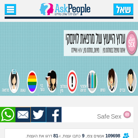
עמוד הבית
שאל שאלה
שאלות חדשות
שאלות שעוררו עניין
עצות חדשות
מה קורה כאן?
מתחם הטיפים
Safe Sex
מדורים
81
9
109698
אנשים צפו,
כתבו עצות, ו-
דרגו את העצות.