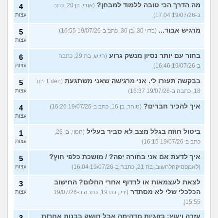
מה הדרך הכי טובה ללמוד למבחן?
(אודי, בן 20, כתב
4
ב-19/07/26 17:04)
עצות
מרגיש אבוד...
(בדוי 30, בן 30, כתב ב-19/07/26 16:55)
5
עצות
בחור עם יותר נסיון מנשק גרוע
(היוש, בת 29, כתבה
6
ב-19/07/26 16:46)
עצות
בבקשה תעזרו לי. אני מרגישה שאני משתגעת
(Eden, בת
5
18, כתבה ב-19/07/26 16:37)
עצות
איך להכיר חברים?
(טוהר, בן 16, כתב ב-19/07/26 16:26)
4
עצות
ביטול חוזה בגלל מצב לא סביר בעליל
(חסוי, בן 26,
1
כתב ב-19/07/26 16:15)
עצות
איך לדעת אם אני בחורה יפה? / מושכת כלפי חוץ?
5
(לאמפסיקהלחשוב, בת 21, כתבה ב-19/07/26 16:04)
עצות
לצאת לעצמאות או לרדוף אחרי החלום? החישוב
3
הכלכלי שלי לא מסתדר
(ירין, בת 19, כתבה ב-19/07/26
עצות
15:55)
עזרה ויעוץ: בזוגיות מדהימה אבל חושק בבנות אחרות
3