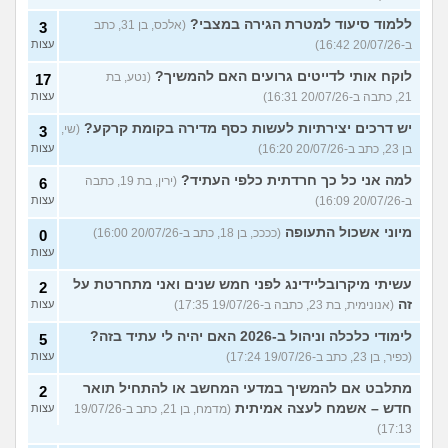
ללמוד סיעוד למטרת הגירה במצבי?
(אלכס, בן 31, כתב
3
ב-20/07/26 16:42)
עצות
לוקח אותי לדייטים גרועים האם להמשיך?
(נטע, בת
17
21, כתבה ב-20/07/26 16:31)
עצות
יש דרכים יצירתיות לעשות כסף מדירה בקומת קרקע?
(שי,
3
בן 23, כתב ב-20/07/26 16:20)
עצות
למה אני כל כך חרדתית כלפי העתיד?
(ירין, בת 19, כתבה
6
ב-20/07/26 16:09)
עצות
מיוני אשכול התעופה
(ככככ, בן 18, כתב ב-20/07/26 16:00)
0
עצות
עשיתי מיקרובליידינג לפני חמש שנים ואני מתחרטת על
2
זה
(אנונימית, בת 23, כתבה ב-19/07/26 17:35)
עצות
לימודי כלכלה וניהול ב-2026 האם יהיה לי עתיד בזה?
5
(כפיר, בן 23, כתב ב-19/07/26 17:24)
עצות
מתלבט אם להמשיך במדעי המחשב או להתחיל תואר
2
חדש – אשמח לעצה אמיתית
(מדמח, בן 21, כתב ב-19/07/26
עצות
17:13)