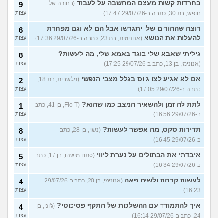
בחרדות קשות מעצם המחשבה על לעבוד
(בחורה של
9
חופש, בת 30, כתבה ב-29/07/26 17:47)
עצות
רוצה שההורים שלי יתגרשו אבל הם לא וגם מפחדת
6
להעלות את הנושא
(אנונימית, בת 23, כתבה ב-29/07/26 17:36)
עצות
גיליתי שאבא שלי בוגד באמא שלי, מה לעשות?
8
(אנונימי, בן 13, כתב ב-29/07/26 17:25)
עצות
אם לא אגיע לצו גיוס בגלל מצבי הנפשי
(מלשבית, בת 18,
2
כתבה ב-29/07/26 17:05)
עצות
לתת לה זמן ולהשאיר המצב כמו שהוא?
(Flo-T, בן 41, כתב
1
ב-29/07/26 16:56)
עצות
תדירות סקס, מה אפשר לעשות?
(נשוי, בן 28, כתב
8
ב-29/07/26 16:45)
עצות
איבדתי את הבתולים על נערת ליווי
(סתם מישהו, בן 17, כתב
5
ב-29/07/26 16:34)
עצות
לעשות קרחת ולשים פאה
(אנונימי, בן 20, כתב ב-29/07/26
4
16:23)
עצות
איך להתמודד עם ההשלכות של התקף פסיכוטי?
(ג'וני, בן
4
24, כתב ב-29/07/26 16:14)
עצות