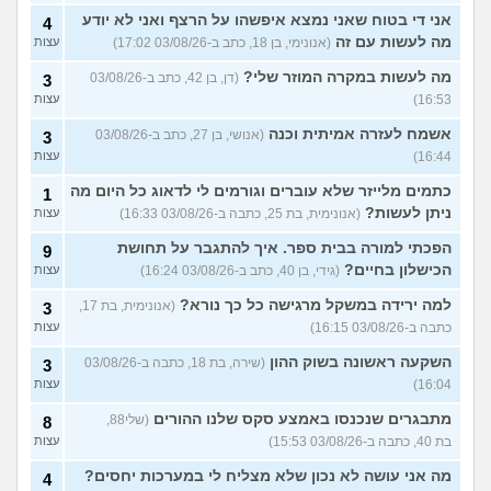
הכרתי מישהו ואנחנו רוצים
3
לשכב, הוא היה עם הרבה אני
עצות
אני די בטוח שאני נמצא איפשהו על הרצף ואני לא יודע
4
לא, הגיוני להיבדק לפני?
מה לעשות עם זה
(אנונימי, בן 18, כתב ב-03/08/26 17:02)
עצות
(אנונימית, בת 20)
עשיתי מין לא מוגן ועשיתי כבר
מה לעשות במקרה המוזר שלי?
(דן, בן 42, כתב ב-03/08/26
5
3
3 בדיקות מאז אבל יש לי
עצות
16:53)
עצות
סימפטומים, לעשות עוד
בדיקות?
(טדי, בן 29)
אשמח לעזרה אמיתית וכנה
(אנושי, בן 27, כתב ב-03/08/26
3
שכבנו במחזור ללא הגנה וכמה
1
16:44)
עצות
ימים מרגישה כאבים
עצות
והתכווצויות בבטן, יש סיכוי
כתמים מלייזר שלא עוברים וגורמים לי לדאוג כל היום מה
1
להריון?
(ליל ע, בת 15)
ניתן לעשות?
(אנונימית, בת 25, כתבה ב-03/08/26 16:33)
עצות
שכבנו בפעם הראשונה עם
2
הפכתי למורה בבית ספר. איך להתגבר על תחושת
קונדום ואז בלי, מרגישה שיש לי
9
עצות
פיפי כל הזמן, לדאוג מהיריון?
הכישלון בחיים?
(גידי, בן 40, כתב ב-03/08/26 16:24)
עצות
(אנונימי, בת 20)
למה ירידה במשקל מרגישה כל כך נורא?
(אנונימית, בת 17,
3
עשה לי מין אוראלי ואחרי זה
2
אמר שהתגלה לו הרפס
כתבה ב-03/08/26 16:15)
עצות
עצות
בשפתיים, איך מאבחנים אם
אני נשאית?
(ליליה, בת 22)
השקעה ראשונה בשוק ההון
(שירה, בת 18, כתבה ב-03/08/26
3
16:04)
עצות
כל פעם אחרי שיורדת ליזיז שלי
8
מופיעות לי אפטות בתוך הפה,
עצות
מתבגרים שנכנסו באמצע סקס שלנו ההורים
זאת מחלת מין שנדבקתי בה?
(שלי88,
8
(שואלת, בת 21)
בת 40, כתבה ב-03/08/26 15:53)
עצות
עוד שאלות חדשות במדור
מה אני עושה לא נכון שלא מצליח לי במערכות יחסים?
4