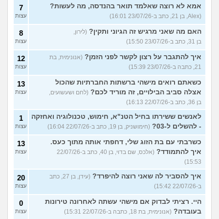
אמא לא רוצה שאלמד תואר בהנדסה, מה לעשות?
7
(Alex, בן 21, כתב ב-23/07/26 16:01)
עצות
האם מה שאני מרגיש זה הגיוני ותקין?
(לירון,
8
בן 31, כתב ב-23/07/26 15:50)
עצות
איך להתגבר על רצון לקשר לפני הזמן?
(אנונימית, בת
12
21, כתבה ב-23/07/26 15:39)
עצות
כשאתם רואים מישהי ברשתות החברתיות שהכול
13
אצלה סביב הבילויים, זה מוריד לכם?
(לחם ושעשועים,
עצות
בן 36, כתב ב-22/07/26 16:13)
לאנשים ששירתו בחיל הטנ"א, חימוש, טכנולוגיה ואחזקה
1
- להשלים ל-03?
(חימושניק, בן 19, כתב ב-22/07/26 16:04)
עצות
כשרבתי עם בת הזוג שלי, דחפתי אותה מתוך כעס.
13
איך להתמודד?
(אלכס, שם בדוי, בן 40, כתב ב-22/07/26
עצות
15:53)
איך להסביר לה שאני רוצה להיפרד?
(עידן, בן 27, כתב
20
ב-22/07/26 15:42)
עצות
היי. רציתי לבדוק אם מישהי עשתה לאחרונה טירונות
0
בעובדה?
(אנונימית, בת 18, כתבה ב-22/07/26 15:31)
עצות