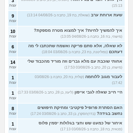
3
בלחץ מזה, איך להתנהל עם
15:13)
עצות
זה?
(סער, בן 24)
שעת ארוחת ערב
(שואלת, בת 19, כתבה ב-04/08/26 13:14)
הייתי בעיסוי אירוטי והמעסה
9
2
דחף לי אצבעות עמוק, אני
עצות
עצות
צריך לעשות בדיקה למחלות
מין?
(גבר, בן 24)
איך להמשיך לחיות? איך למצוא מטרה מספקת?
10
פפילומה מסוכנת לגברים? מה
(מישהי, בת 16, כתבה ב-04/08/26 13:05)
2
עצות
התסמינים? זה עובר לבד?
עצות
(וולרי, בן 36)
לא שאלה, אלא סתם פריקה ואשמח שתכתבו לי מה
6
דעתכם
(נפוליטנה, בת 23, כתבה ב-03/08/26 18:04)
עצות
יעילות קונדום יכולה לרדת
2
אחרי מין אוראלי? אני צריך
עצות
אחותי שוכבת עם מלא גברים וזה מוריד מהכבוד שלי
להיבדק לHIV ומחלות מין?
14
(אוליבר, בן 23)
(מישהו, בן 20, כתב ב-03/08/26 17:53)
עצות
הייתי עם מישהי שיש לה
8
לעבור מגוב ללוחמה
(קולית, בת 20, כתבה ב-03/08/26
1
פפילומה אבל שמתי קונדום כל
עצות
האקט, להילחץ?
(שי, בן 29)
17:42)
עצות
עברו 3 ימים מהסקס, שורף לי
3
היי חייב שאלה לגבי אייפון
(ליעוז, בן 28, כתב ב-03/08/26 17:33)
1
אחרי הפיפי והיה לי קצת דם על
עצות
עצות
הנייר, זה דלקת?מה לעשות?
(מיילי, בת 18)
האם הסתרת פרופיל פיקטיבי ומחיקת חיפושים
8
אם קיבלתי מחזור לפני
2
נחשב בגידה?
(בדרןהסקרן, בן 33, כתב ב-03/08/26 17:24)
עצות
שנגמרה החבילה של הגלולות,
עצות
להתחיל חדשה או לסיים את
איחור של כמעט שש וחצי בגלולות יסמין פלוס
1
הנוכחית?
(לירון, בת 18)
(סנאית, בת 18, כתבה ב-03/08/26 17:13)
עצות