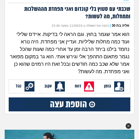
זוגיות
חיפוש שאלות
שכבתי עם סטוץ בלי קונדום ואני מפחדת מההשלכות
|
היריון ולידה
וממחלות, מה לעשות?
הרשמה
התחברות
אליה בת 30
|
כתבה את השאלה ב-11/06/24 בשעה 15:46
הורות ומשפחה
הוא אמר שגמר בחוץ. וגם הראה לי בדיקות. איידס שלילי
ועוד כמה מחלות שליליות. ועדיין אני מפחדת. היה נורא
מתבגרים
נחמד בילנו ביחד הרבה זמן עד אחרי כמה שעות שהכל
נגמר פתאום התהפך אלי וגירש אותי. הוא גר במקום מפואר
מהבקו"ם... ועד מתי?!
אמר שלא שכב כמה חודשים ובכל זאת היו רמזים שהוא כן
ואני מפחדת. מה לעשות?
לימודים וסטודנטים
הזמן
דווח
עקוב
נהל
עבודה וקריירה
חברים ואנשים
בית, שכנים ושותפים