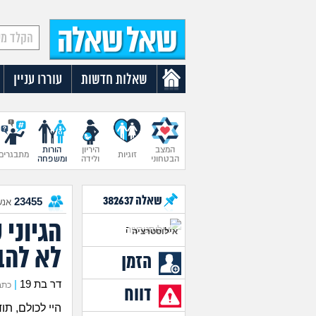
שאלות חדשות
עוררו עניין
המצב
היריון
הורות
זוגיות
מתבגרים
הבטחוני
ולידה
ומשפחה
שאלה
382637
23455
אנש
הגיוני 
אילוסטרציה
לא להב
הזמן
דר בת 19
|
כתבה א
דווח
היי לכולם, ת