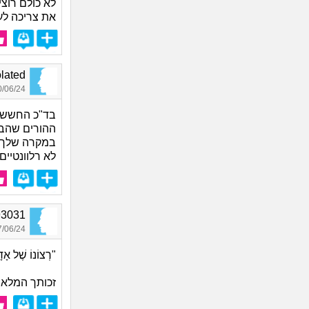
לא כולם רוצי
את צריכה לע
Isolated, 
06/24 14:13
בד"כ החשש ה
ההורים שהבי
במקרה שלך צ
לא רלוונטיים
Jo93031, 
06/24 20:40
"רְצוֹנוֹ שֶׁל אָד
זכותך המלאה