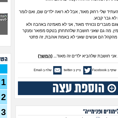
עובד, ב
כמות
העתיד שלי רחוק מאוד, אבל לא רואה ילדים שם, ואם לומר
אמא 
(אנונימ
חברה
א גבר קבוע.
לעשו
האם
גם מגברים נכוויתי מאוד, אני לא מאמינה באהבה ולא
מהה
ין. מה גם שאני חושבת שלהתחתן בטקס מפואר ומנקר
אני 
 מהקהל הם אנשים שאני לא באמת אוהבת, זה פתטי
לעש
איפה
(אנוני
, אני חושבת שלהביא ילדים זה מאוד...
(המשך)
השא
איך 
המצ
שתף ב-Facebook
צייץ ב-twitter
שלח ב-Email
אני 
מצל
1
בת 28)
בשא
2
ההור
סבת
ומש
3
מודים ופנימייה"
האם