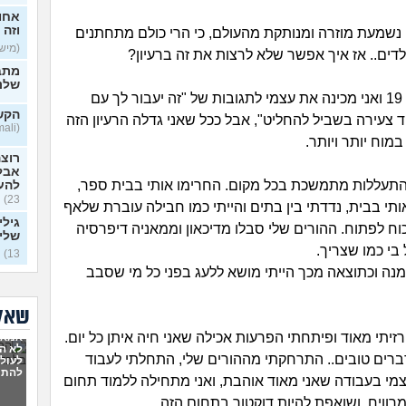
אחו
וזה 
נשמעת מוזרה ומנותקת מהעולם, כי הרי כולם מתחתנים
(מישהו
לדים.. אז איך אפשר שלא לרצות את זה ברעיון?
מתב
שלנו
אני אמנם בת 19 ואני מכינה את עצמי לתגובות של "זה יעבור לך עם
הקשר
ד צעירה בשביל להחליט", אבל ככל שאני גדלה הרעיון הזה
(Lamali, בת 26)
מוח יותר ויותר.
רוצה
אבל
 התעללות מתמשכת בכל מקום. החרימו אותי בבית ספר,
להע
23)
ותי בבית, נדדתי בין בתים והייתי כמו חבילה עוברת שלאף
גילי
וח לפתוח. ההורים שלי סבלו מדיכאון וממאניה דיפרסיה
שלי
 בי כמו שצריך.
13)
מנה וכתוצאה מכך הייתי מושא ללעג בפני כל מי שסבב
אני
להס
29)
שאלו
האם 
זיתי מאוד ופיתחתי הפרעות אכילה שאני חיה איתן כל יום.
אמא ש
ותקי
לא הב
ברים טובים.. התרחקתי מההורים שלי, התחלתי לעבוד
לעולם
להתמ
חלום
מי בעבודה שאני מאוד אוהבת, ואני מתחילה ללמוד תחום
שבאי
רוויח, ושואפת להיות דוקטור בתחום הזה.
משמ