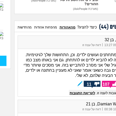
(מערכת AskPeople)
ההורים?
(מערכת AskPeople)
ים (
44
)
כיצד להציג?
מהאהודות
מהפחות אהודות
מהחדשות
ן 32
|
09/
דווח על עצה זו
תחתנים ועושים ילדים. וכן, התחושות שלך לגיטימיות.
 לא להביא ילדים או להתחתן. גם אני באותו מצב כמו
יל שלי אני מסרב להתבייש בזה. אני מסכים שיותר מדי
 גבה כשאני אומר שאני לא מעוניין בחתונה או ילדים,
 הבעיה שלהם, לא שלי.
11
107
בות לעצה זו.
לקריאת התגובות
Damian, בן 21
|
10/
דווח על עצה זו