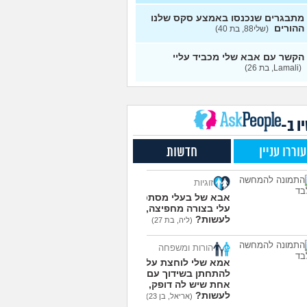
י?
(אורי, בן 33)
עצות
מתבגרים שנכנסו באמצע סקס שלנו
ההורים
(שלי88, בת 40)
שלי מדוכדכת שאני ואביה
4
רים... איך מתמודדים?
(.,
עצות
הקשר עם אבא שלי מכביד עליי
(Lamali, בת 26)
י אפוטרופוס ואני לא מבין
5
(זורו, בן 40)
עצות
ודע מה לעשות יותר עם
5
פחה שלי
(יורם, בן 23)
עצות
ו ב-
בן 10 לא רוצה שאנחנו ההורים
9
 נוכחים במסיבת סיום של
עצות
עוררו עניין
חדשות
תה
(גורי, בן 42)
סוד הזה שגורם לריח
7
זוגיות
 להשאר בבגד לאורך זמן
עצות
(מתלמדת, בת 50)
אבא של בעלי מסתכל
עלי בצורה מחפיצה, מה
לומר להורים שאני רוצה
9
לעשות?
(ליה, בת 27)
ת חילוני?
(אהרן, בן 17)
עצות
הורות ומשפחה
עוד שאלות חדשות במדור
אמא שלי לוחצת עליי
להתחתן בשידוך עם כל
אחת שיש לה דופק, מה
לעשות?
(אריאל, בן 23)