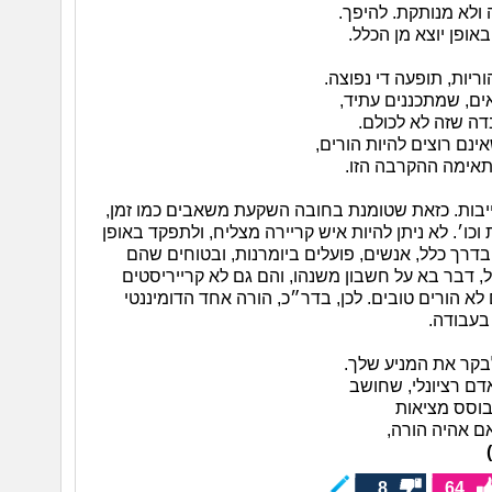
 ולא מנותקת. להיפך.
אופן יוצא מן הכלל.
ריות, תופעה די נפוצה.
ם, שמתכננים עתיד,
דה שזה לא לכולם.
ינם רוצים להיות הורים,
תאימה ההקרבה הזו.
וייבות. כזאת שטומנת בחובה השקעת משאבים כמו זמן,
וכו׳. לא ניתן להיות איש קריירה מצליח, ולתפקד באופן
בדרך כלל, אנשים, פועלים ביומרנות, ובטוחים שהם
ל, דבר בא על חשבון משנהו, והם גם לא קרייריסטים
לא הורים טובים. לכן, בדר״כ, הורה אחד הדומיננטי
בעבודה.
לבקר את המניע שלך.
דם רציונלי, שחושב
בוסס מציאות
ם אהיה הורה,
8
64