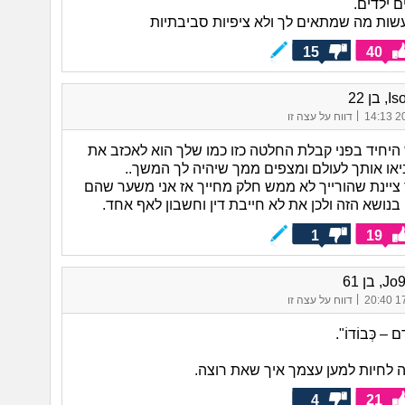
ם ילדים.
שות מה שמתאים לך ולא ציפיות סביבתיות
15
40
בן 22
|
20/
דווח על עצה זו
יחיד בפני קבלת החלטה כזו כמו שלך הוא לאכזב את
או אותך לעולם ומצפים ממך שיהיה לך המשך..
יינת שהורייך לא ממש חלק מחייך אז אני משער שהם
 בנושא הזה ולכן את לא חייבת דין וחשבון לאף אחד.
1
19
בן 61
|
17/
דווח על עצה זו
ָם – כְּבוֹדוֹ".
 לחיות למען עצמך איך שאת רוצה.
4
21