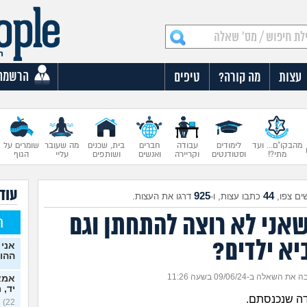
הרשמה
עצות
מה קורה?
טיפים
מהבקו"ם... ועד
לימודים
עבודה
חברים
בית, שכנים
מה שעובר
שומרים על
מתי?!
וסטודנטים
וקריירה
ואנשים
ושותפים
עליי
הגוף
עוד
925
44
ים צפו,
כתבו עצות, ו-
דרגו את העצות.
שאני לא רוצה להתחתן וגם
ח
יא ילדים?
אני 
ההו
ת השאלה ב-09/06/24 בשעה 11:26
אמא 
יד, 
ודה שנכנסתם.
22)