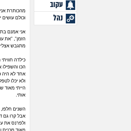
עקוב
מהכותרת אני 
נהל
וכולם עושים י
הזמן", "את עו
מתגבש אצלי ב
כילדה חוויתי
הכו והשפילו א
אחד לא היה כ
ולא יכלו לטפל
הייתי מאוד ש
אותי.
השנים חלפו, ר
אבל קרו גם ד
ולפרנס את עצ
מאוד מכניס ומ