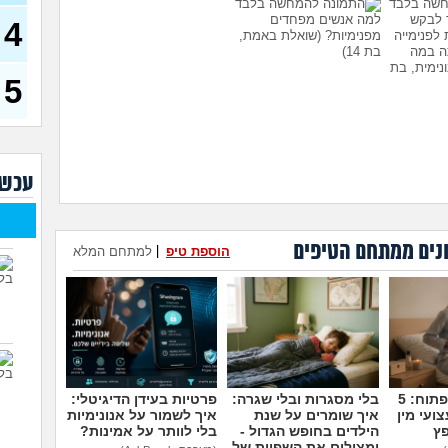
אשת
ך לבקש
למה אנשים מפחדים
4
לפנימייה
מפנימיות?
(שואלת באמת,
הבת 
ה במה
בת 14)
מבוג
ונימית, בת
בת 45)
5
יש ל
למה
לא י
המש
עכשי
נהיה
הכי
נים ממתחם הטיפים
לשלוח את
עומדת להיות בפנימייה ויש לי
הוספת טיפ
|
למתחם המלא
מה ה
ה, לסמוך
חבר, אני יכולה להביא אותו
הטוב
אגת, בת
לחדר שלי?
(פנימיסטית
???
לעתיד, בת 16)
איך 
להיו
מדברים על זה פתוח: 5
בלי מסגרות ובלי שגרה:
פרטיות בעידן הדיגיטלי:
ועי מין
איך שומרים על שנת
איך לשמור על אנונימיות
פץ
הילדים בחופש הגדול -
בלי לוותר על אמינות?
ומצילים את השפיות של