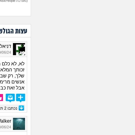
(מערכת AskPeople)
עצות הגולש
דניאל, ב
06/24 13:27
לא, לא כלם מ
זכותך המלאה
שלך, רק שבג
אנשים מרימים
אבל זאת כבר
נכתבו
2
תגו
 Walker
06/24 00:38