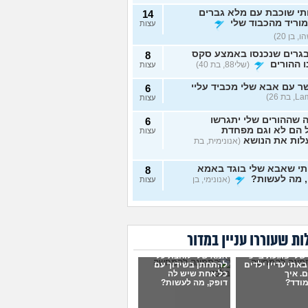
תי שוכבת עם מלא גברים
14
מוריד מהכבוד שלי
עצות
, בן 20)
גרים שנכנסו באמצע סקס
8
 ההורים
(שלי88, בת 40)
עצות
 עם אבא שלי מכביד עליי
6
עצות
 שההורים שלי יתגרשו
6
 הם לא וגם מפחדת
עצות
לות את הנושא
(אנונימית, בת
תי שאבא שלי בוגד באמא
8
, מה לעשות?
(אנונימי, בן
עצות
 חושדת שאח שלי עומד
9
תפח לכת
(Sister, בת
עצות
ת שעוררו עניין במדור
מה שאני מרגיש זה הגיוני
8
לי פוגעת בי כי
אמא שלי לוחצת עליי
ן?
(לירון, בן 31)
עצות
אתי עדיין ילדים
להתחתן בשידוך עם
. איך
כל אחת שיש לה
ודד?
דופק, מה לעשות?
 שחוזר על עצמו ילדים
4
ם לי בחלום, האם יש
עצות
עות לחלומות?
(אב