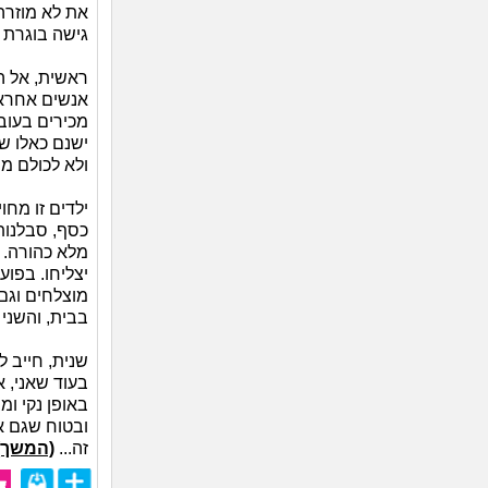
את לא מוזרה
גישה בוגרת ב
ראשית, אל הו
אנשים אחראי
מכירים בעוב
ישנם כאלו שא
ולא לכולם מ
ילדים זו מח
כסף, סבלנות 
מלא כהורה. 
יצליחו. בפוע
מוצלחים וגם 
בבית, והשני 
שנית, חייב 
בעוד שאני, א
באופן נקי ומ
ובטוח שגם א
זה...
(המשך)