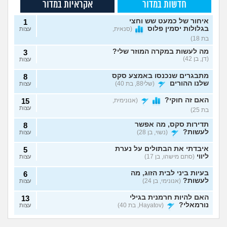
חדשות במדור
אקראיות במדור
איחור של כמעט שש וחצי
1
בגלולות יסמין פלוס
(סנאית,
עצות
בת 18)
מה לעשות במקרה המוזר שלי?
3
(דן, בן 42)
עצות
מתבגרים שנכנסו באמצע סקס
8
שלנו ההורים
(שלי88, בת 40)
עצות
האם זה חוקי?
(אנונימית,
15
עצות
בת 25)
תדירות סקס, מה אפשר
8
לעשות?
(נשוי, בן 28)
עצות
איבדתי את הבתולים על נערת
5
ליווי
(סתם מישהו, בן 17)
עצות
בעיות ביני לבית הזוג, מה
6
לעשות?
(אנונימי, בן 24)
עצות
האם להיות חרמנית בגילי
13
נורמאלי?
(Hayatov, בת 40)
עצות
נפרדנו ברע ויש אצלו
שכבתי עם מלא
בטעות "התעוררתי" מאחת
8
סרטון סקס שלנו, מה
גברים ונדבקתי