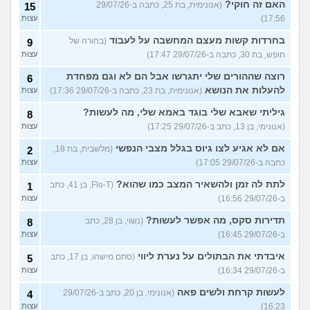
האם זה חוקי?
(אנונימית, בת 25, כתבה ב-29/07/26
15
17:56)
עצות
בחרדות קשות מעצם המחשבה על לעבוד
(בחורה של
9
חופש, בת 30, כתבה ב-29/07/26 17:47)
עצות
רוצה שההורים שלי יתגרשו אבל הם לא וגם מפחדת
6
להעלות את הנושא
(אנונימית, בת 23, כתבה ב-29/07/26 17:36)
עצות
גיליתי שאבא שלי בוגד באמא שלי, מה לעשות?
8
(אנונימי, בן 13, כתב ב-29/07/26 17:25)
עצות
אם לא אגיע לצו גיוס בגלל מצבי הנפשי
(מלשבית, בת 18,
2
כתבה ב-29/07/26 17:05)
עצות
לתת לה זמן ולהשאיר המצב כמו שהוא?
(Flo-T, בן 41, כתב
1
ב-29/07/26 16:56)
עצות
תדירות סקס, מה אפשר לעשות?
(נשוי, בן 28, כתב
8
ב-29/07/26 16:45)
עצות
איבדתי את הבתולים על נערת ליווי
(סתם מישהו, בן 17, כתב
5
ב-29/07/26 16:34)
עצות
לעשות קרחת ולשים פאה
(אנונימי, בן 20, כתב ב-29/07/26
4
16:23)
עצות