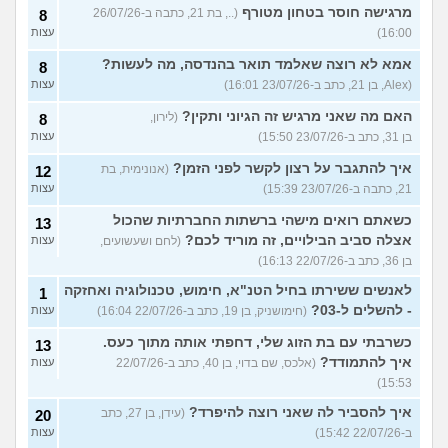
מרגישה חוסר בטחון מטורף
(.., בת 21, כתבה ב-26/07/26
8
16:00)
עצות
אמא לא רוצה שאלמד תואר בהנדסה, מה לעשות?
8
(Alex, בן 21, כתב ב-23/07/26 16:01)
עצות
האם מה שאני מרגיש זה הגיוני ותקין?
(לירון,
8
בן 31, כתב ב-23/07/26 15:50)
עצות
איך להתגבר על רצון לקשר לפני הזמן?
(אנונימית, בת
12
21, כתבה ב-23/07/26 15:39)
עצות
כשאתם רואים מישהי ברשתות החברתיות שהכול
13
אצלה סביב הבילויים, זה מוריד לכם?
(לחם ושעשועים,
עצות
בן 36, כתב ב-22/07/26 16:13)
לאנשים ששירתו בחיל הטנ"א, חימוש, טכנולוגיה ואחזקה
1
- להשלים ל-03?
(חימושניק, בן 19, כתב ב-22/07/26 16:04)
עצות
כשרבתי עם בת הזוג שלי, דחפתי אותה מתוך כעס.
13
איך להתמודד?
(אלכס, שם בדוי, בן 40, כתב ב-22/07/26
עצות
15:53)
איך להסביר לה שאני רוצה להיפרד?
(עידן, בן 27, כתב
20
ב-22/07/26 15:42)
עצות