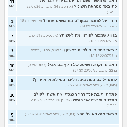
האם יש מישהי שמזדהה עם בדידות חברתית
11
כתוצאה ממראה חיצוני?
(אחת, בת 34, כתבה ב-22/07/26
עצות
14:11)
ויתור על לוחמה בבקו״ם מה עושים אחרי?
(אנונימי, בת 18,
1
כתבה ב-22/07/26 14:02)
עצות
בן זוג שמכור לפורנו, מה לעשות?
(אנונימי, בת 19, כתבה
7
ב-22/07/26 13:51)
עצות
יוצאת איתו היום לדייט ראשון
(אנונימית, בת 18, כתבה
3
ב-22/07/26 13:42)
עצות
האם זה נקרא חשיפה של הגוף בפומבי?
(בחור ישיבה,
10
בן 22, כתב ב-20/07/26 17:33)
עצות
להתחיל עם בנות בים/ הליכה בטיילת או מועדון?
8
(רואי, בן 26, כתב ב-20/07/26 17:22)
עצות
פתחתי תיבת פנדורה? הכנסתי את אשתי לעולם
10
התכנים ועכשיו אני חושש
(אבי, בן 30, כתב ב-20/07/26
עצות
17:11)
לצאת מהצבא על נפשי
(יוני, בן 19, כתב ב-20/07/26 17:02)
5
עצות