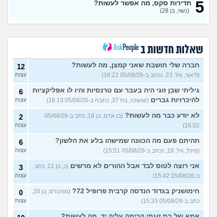
5
תדירות סקס, מה אפשר לעשות?
מפנטז על חבר טוב שלי
(Pita, בן
4
(נשוי, בן 28)
28)
עצות
חרדי - נערות ליווי
(ישראל, בן
8
עצות
19)
שאלות חדשות ב
האם חוויתי תקיפה מינית?
14
עצות
חברה שלי חושבת שאני קמצן, מה לעשות?
(רוויטל, בת 24)
12
(ליאור, גיל: 23, נכתב ב-05/08/26 16:22)
עצות
בנות,אתן הייתן "מסדרות" את
5
אח שלכם במצב כזה?
עצות
גיליתי שבן זוגי היה בעבר עם טרנסיות והיו לו אפליקציות
6
(לוחם שקרוב ל'חרור, בן 21)
להיכרויות גברים
(שושנה, בת 37, כתבה ב-05/08/26 16:13)
עצות
מסאג׳יסט מעורער
4
לא יודע כבר מה לעשות?
(בן אדם, בן 18, כתב ב-05/08/26
2
עצות
(מסאג׳יסט מעורער, בן 26)
16:02)
עצות
אנחנו מקיימים יחסים עם
5
בגדים וזה לא מפריע לבעלי,
עצות
תהיתם פעם מה הכוונה שמישהו בלע את הלשון?
6
מה לעשות?
(דיאנה, בת 42)
(מיכל, גיל: 18, נכתב ב-05/08/26 15:51)
עצות
מחזור לאחר כמה שעות, זה
9
אני רוצה לטוס לבד אבל ההורים לא מרשים
בטוח?
(כ, בן 21, כתב
(שלומי, בן 21)
3
עצות
ב-05/08/26 15:42)
עצות
נשוי מפנטז על ליידיבויס
5
(מאטיטיהו, בן 37)
עצות
חימושניק בגדוד הנדסה קרבית פרופיל 72?
(מוהנדס, בן 20,
0
כתב ב-05/08/26 15:33)
עצות
למישהו יש עצה איך לדכא את
7
החשק המיני?
(יפה, בת 43)
עצות
אמא של בת זוגתי הרימה עליה יד, מה לעשות?