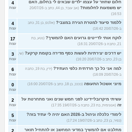
חלום שחוזר על עצמו ילדים שבאים לי בחלום, האם
4
יש משמעות לחלומות?
(אב עובד, בן 44, כתב ב-20/07/26
עצות
16:53)
ללמוד סיעוד למטרת הגירה במצבי?
(אלכס, בן 31, כתב
4
ב-20/07/26 16:42)
עצות
לוקח אותי לדייטים גרועים האם להמשיך?
(נטע, בת
17
21, כתבה ב-20/07/26 16:31)
עצות
יש דרכים יצירתיות לעשות כסף מדירה בקומת קרקע?
(שי,
3
בן 23, כתב ב-20/07/26 16:20)
עצות
למה אני כל כך חרדתית כלפי העתיד?
(ירין, בת 19, כתבה
6
ב-20/07/26 16:09)
עצות
מיוני אשכול התעופה
(ככככ, בן 18, כתב ב-20/07/26 16:00)
0
עצות
עשיתי מיקרובליידינג לפני חמש שנים ואני מתחרטת על
2
זה
(אנונימית, בת 23, כתבה ב-19/07/26 17:35)
עצות
לימודי כלכלה וניהול ב-2026 האם יהיה לי עתיד בזה?
5
(כפיר, בן 23, כתב ב-19/07/26 17:24)
עצות
מתלבט אם להמשיך במדעי המחשב או להתחיל תואר
2