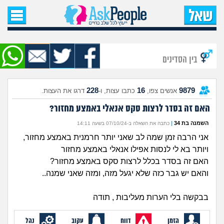
עמוד הבית
שאל שאלה
בין הסדינים
שאלות חדשות
228
16
9879
אנשים צפו,
כתבו עצות, ו-
דרגו את העצות.
שאלות שעוררו עניין
האם זה בסדר לרצות סקס אנאלי באמצע מחזור?
עצות חדשות
השמנה בת 34
|
כתבה את השאלה ב-07/10/24 בשעה 14:11
אני הרבה זמן שמה לב שאני יותר חרמנית באמצע מחזור,
מה קורה כאן?
ויותר בא לי לנסות אפילו אנאלי באמצע מחזור
האם זה בסדר בכלל לרצות סקס באמצע מחזור?
מתחם הטיפים
והאם יש גבר כזה שלא יגעל מזה, ומזה שאני שמנה..
בבקשה בלי הערות מעליבות , תודה
מדורים
הזמן
דווח
עקוב
נהל