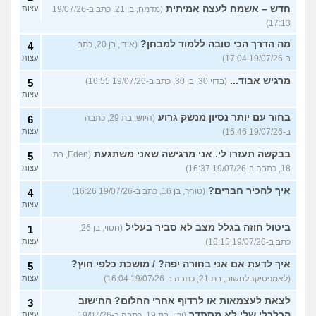
חדש – אשמח לעצה אמיתית
(מדמח, בן 21, כתב ב-19/07/26
עצות
17:13)
מה הדרך הכי טובה ללמוד למבחן?
(אודי, בן 20, כתב
4
ב-19/07/26 17:04)
עצות
מרגיש אבוד...
(בדוי 30, בן 30, כתב ב-19/07/26 16:55)
5
עצות
בחור עם יותר נסיון מנשק גרוע
(היוש, בת 29, כתבה
6
ב-19/07/26 16:46)
עצות
בבקשה תעזרו לי. אני מרגישה שאני משתגעת
(Eden, בת
5
18, כתבה ב-19/07/26 16:37)
עצות
איך להכיר חברים?
(טוהר, בן 16, כתב ב-19/07/26 16:26)
4
עצות
ביטול חוזה בגלל מצב לא סביר בעליל
(חסוי, בן 26,
1
כתב ב-19/07/26 16:15)
עצות
איך לדעת אם אני בחורה יפה? / מושכת כלפי חוץ?
5
(לאמפסיקהלחשוב, בת 21, כתבה ב-19/07/26 16:04)
עצות
לצאת לעצמאות או לרדוף אחרי החלום? החישוב
3
הכלכלי שלי לא מסתדר
(ירין, בת 19, כתבה ב-19/07/26
עצות