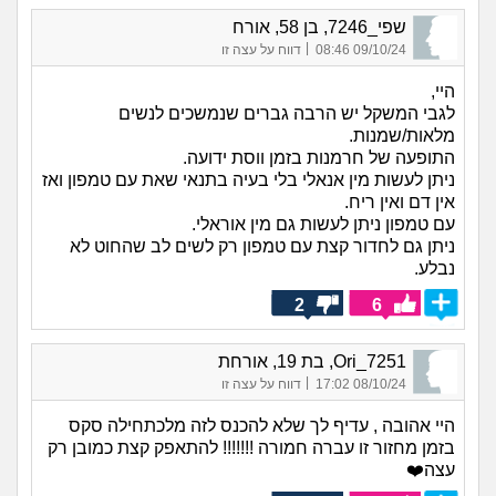
שפי_7246, בן 58, אורח
|
09/10/24 08:46
דווח על עצה זו
היי,
לגבי המשקל יש הרבה גברים שנמשכים לנשים
מלאות/שמנות.
התופעה של חרמנות בזמן ווסת ידועה.
ניתן לעשות מין אנאלי בלי בעיה בתנאי שאת עם טמפון ואז
אין דם ואין ריח.
עם טמפון ניתן לעשות גם מין אוראלי.
ניתן גם לחדור קצת עם טמפון רק לשים לב שהחוט לא
נבלע.
2
6
Ori_7251, בת 19, אורחת
|
08/10/24 17:02
דווח על עצה זו
היי אהובה , עדיף לך שלא להכנס לזה מלכתחילה סקס
בזמן מחזור זו עברה חמורה !!!!!!! להתאפק קצת כמובן רק
עצה❤️