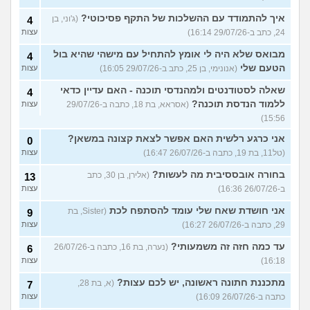
איך להתמודד עם ההשלכות של התקף פסיכוטי?
(ג'וני, בן
4
24, כתב ב-29/07/26 16:14)
עצות
מבואס שלא היה לי אומץ להתחיל עם מישהי שהיא בול
4
הטעם שלי
(אנונימי, בן 25, כתב ב-29/07/26 16:05)
עצות
שאלה לסטודנטים ולמהנדסי תוכנה - האם עדיין כדאי
4
ללמוד הנדסת תוכנה?
(אסראא, בת 18, כתבה ב-29/07/26
עצות
15:56)
אני כרגע רלשית האם אפשר לצאת קצונה במשאן?
0
(טל11, בת 19, כתבה ב-26/07/26 16:47)
עצות
בחורה אובססיבית מה לעשות?
(אלירן, בן 30, כתב
13
ב-26/07/26 16:36)
עצות
אני חושדת שאח שלי עומד להסתפח לכת
(Sister, בת
9
29, כתבה ב-26/07/26 16:27)
עצות
עד כמה חזה זה משמעותי?
(נערה, בת 16, כתבה ב-26/07/26
6
16:18)
עצות
מתכננת חתונה ראשונה, יש לכם עצות?
(א, בת 28,
7
כתבה ב-26/07/26 16:09)
עצות