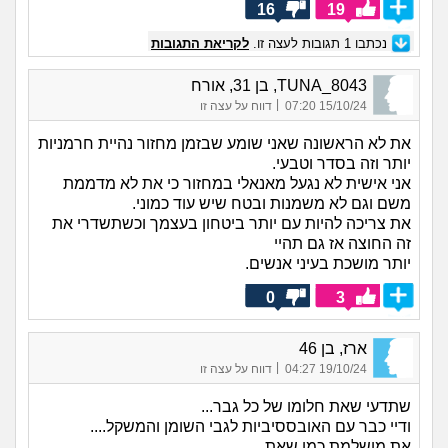
16
19
נכתבו
1
תגובות לעצה זו.
לקריאת התגובות
TUNA_8043, בן 31, אורח
|
15/10/24 07:20
דווח על עצה זו
את לא הראשונה שאני שומע שבזמן מחזור נהיית חרמניות
יותר וזה בסדר וטבעי.
אני אישית לא נגעל מאנאלי במחזור כי את לא מדממת
משם וגם לא משמנות ובטח שיש עוד כמוני.
את צריכה להיות עם יותר ביטחון בעצמך וכשתשדרי את
זה החוצה אז גם תהיי
יותר מושכת בעיני אנשים.
0
3
ארז, בן 46
|
19/10/24 04:27
דווח על עצה זו
שתדעי שאת חלומו של כל גבר...
ודיי כבר עם האובססיביות לגבי השומן והמשקל....
את מושלמת כמו שאת