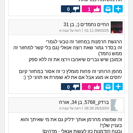
0
1
החיים נחמדים (:, בן 31
|
09/03/25 01:11
דווח על עצה זו
הרגשת חרמנות במחזור זה טבעי לגמרי
זה בסדר גמור שאת רוצה אנאלי (גם בלי קשר למחזור זה
ממש נחמד)
וכמובן שיש גברים שיאהבו וירצו את זה ללא ספק
מהפן הרוחני זה פחות מומלץ כי זה אסור במחזור קיום
יחסים או מגע אבל אם את לא שומרת אז תהני לך (:
0
0
ברדק_5768, בן 34, אורח
|
26/10/24 06:39
דווח על עצה זו
זה שמשהו מחרמן אותך ידליק גם את מי שאיתך והוא
בעניין שלך!
ובטח הזדמנות כזו לעשות אנאלי - מדהים!