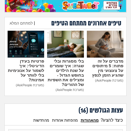
מה שעובר עליי
שומרים על הגוף
טיפים אחרונים ממתחם הטיפים
|
למתחם המלא
פיננסי וכלכלה
הוספת טיפ
בין הסדינים
מדברים על זה
בלי מסגרות ובלי
פרטיות בעידן
חיות מחמד
פתוח: 5 מיתוסים
שגרה: איך שומרים
הדיגיטלי: איך
על צעצועי מין
על שנת הילדים
לשמור על אנונימיות
שהגיע הזמן לנפץ
בחופש הגדול -
בלי לוותר על
יוקר המחיה
ומצילים את השפיות
אמינות?
(מערכת AskPeople)
של ההורים?
(מערכת AskPeople)
(מערכת AskPeople)
גאווה
עצות הגולשים (
16
)
כיצד להציג?
מהאהודות
מהפחות אהודות
מהחדשות