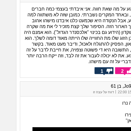
 על מה שאת חווה. אני איבדתי בעצמי כמה חברים
 ובאחד המקרים נשברתי. כמובן שזה לא משתווה למה
ע, אבל הנקודה היא שכמעט כלנו איבדנו מישהו אהוב
 הארור הזה. הסיפור שלך קצת מזכיר לי את מה שקרה
דון (הידוע גם בכינוי "אלכסנדר הגדול"). הוא אמנם היה
ן הזוג שלו מת החווייה שלו הייתה מאוד דומה לשלך. הוא
און, הפסיק להתגלח ולאכול, ודיבר מעט מאוד. בקשר
התשובה היא די פשוטה וצפויה, את חייבת לדבר על זה
. את לא יכולה לעבור את זה לבד, וזה ייקח הרבה יותר
ברי על זה עם מישהו.
1
2
בן 61
|
15/
דווח על עצה זו
 נרו
ירו
ן"