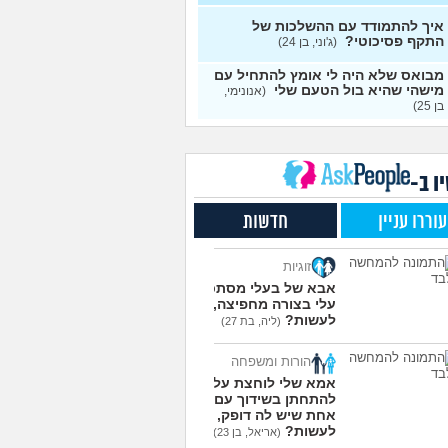
עצות
איך להתמודד עם ההשלכות של
התקף פסיכוטי?
ן מוצצת אצבע כהרגעה,
(ג'וני, בן 24)
7
יתן לעשות?
(נרקיס, בת
עצות
מבואס שלא היה לי אומץ להתחיל עם
מישהי שהיא בול הטעם שלי
(אנונימי,
 את ארון הילדות בבית
5
בן 25)
ים ומוצף בזכרונות. איך
עצות
מודד?
(כבר גדול, בן 35)
מפסיקים לפחד מזה שהזמן
9
ר?
(אליזבת, בת 24)
עצות
ו ב-
י אנשים מתייעצים כל
5
עוררו עניין
חדשות
?
(פפרוני, בן 25)
עצות
ד את הרעב בחיים שלי
3
זוגיות
ה לחזור לזה!
(זלדוס, בן 22)
עצות
אבא של בעלי מסתכל
בודדה מאוד בלי חברים כבר 5
5
עלי בצורה מחפיצה, מה
 ולא יודעת איפה להכיר
לעשות?
עצות
(ליה, בת 27)
בת 23)
הורות ומשפחה
עוד שאלות חדשות במדור
אמא שלי לוחצת עליי
להתחתן בשידוך עם כל
אחת שיש לה דופק, מה
לעשות?
(אריאל, בן 23)