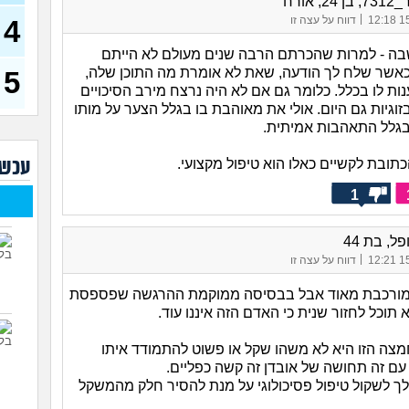
, אורח
בת 23)
|
15/
דווח על עצה זו
4
עדיי
מה נ
ה - למרות שהכרתם הרבה שנים מעולם לא הייתם
30)
ם כאשר שלח לך הודעה, שאת לא אומרת מה התוכן שלה,
5
ת לו בכלל. כלומר גם אם לא היה נרצח מירב הסיכויים
מסדר
ההור
וגיות גם היום. אולי את מאוהבת בו בגלל הצער על מותו
להת
בגלל התאהבות אמיתית.
איך 
עוב
עכשי
תובת לקשיים כאלו הוא טיפול מקצועי.
עם מ
1
הזמן
מאב
ל, בת 44
ורוצ
|
15/
דווח על עצה זו
שנים
ה מורכבת מאוד אבל בבסיסה ממוקמת ההרגשה שפספסת
(עדן, 
תוכל לחזור שנית כי האדם הזה איננו עוד.
ה הזו היא לא משהו שקל או פשוט להתמודד איתו
ם זה תחושה של אובדן זה קשה כפליים.
לך לשקול טיפול פסיכולוגי על מנת להסיר חלק מהמשקל