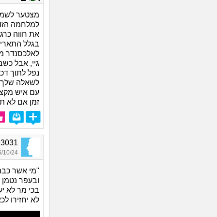
מצטער לשמוע
למלחמה הזו,
את חווה כרג
בגלל התאריך
לאלכסנדר מוק
גיי, אבל כשב
נפל לתוך דכ
לשאלה שלך, 
עם איש מקצוע
זמן אם לא תד
Jo93031, 
10/24 22:00
"מי אשר כבה
ובעפר נטמן
בכי מר לא יע
לא יחזירו לכא