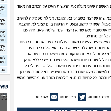
מה 
 ראשונה שאני מעלה את הרגשות האלו על הכתב וזה מאוד
עובר
יודע
(אבי99, בן 22)
מישהו שנרצח בשביעי באוקטובר. אני לא מפסיקה לחשוב
איך
לאכול, קשה לי לישון, ומעטות הדקות ביום שאני לא חושבת
התק
מאז אוקטובר, מאז שהוא נרצח. שנה שלמה שאני חיה עם
מבוא
כל יום מחדש.
להתח
הטע
מאז שהיינו צעירים מאוד. היו לנו כל מיני הזדמנויות להיות
איך 
התפספס. שנה לפני שהוא נרצח הוא שלח לי הודעה,
לפני
תי לענות לו באותה התקופה. וזה נשאר ככה. היום אני
למה 
 יכל להיות בנינו והנשמה שלי נשרפת. יש לי ללא ספק
העת
וההתמודדות עם זה ביחד עם האובדן שלו שורפת לי בלב.
אני 
ה לעשות כמעט שום דבר מאז השביעי באוקטובר. אני רק
מתמ
(Supervegeta, בן 29)
 ובמה יכל להיות בנינו. איך לצאת מזה? אני מרגישה ממש
בעלי
שאלו
הגיונ
מרגי
מתנה
שתף ב-Facebook
צייץ ב-twitter
שלח ב-Email
להת
מה ע
(אנוני,