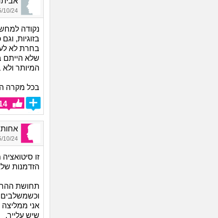
אביתר_7312, בן 24
10/24 12:18
נקודה למחשב
בזוגיות, וג
בחרת לא לענו
שלא הייתם בז
המיותר ולא 
בכל מקרה הכ
14
אחותופ
10/24 12:21
זו סיטואצי
הזדמנות שלא 
תחושת ההחמצ
וכשמשלבים ע
אני ממליצה 
שיש עלייך.