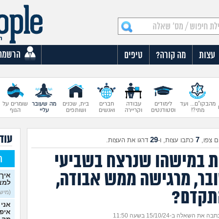
הרשמה
עצות
מה קורה?
טיפים
מהבקו"ם... ועד
לימודים
עבודה
חברים
בית, שכנים
מה שעובר
שומרים על
מתי?!
וסטודנטים
וקריירה
ואנשים
ושותפים
עליי
הגוף
עוד
29
7
 צפו,
כתבו עצות, ו-
דרגו את העצות.
 במישהו שנרצח בשביעי
ח
בר, מרגישה ממש אבודה,
איך 
למצ
תקדם?
(מישהי
אני 
איפש
בה את השאלה ב-15/10/24 בשעה 11:50