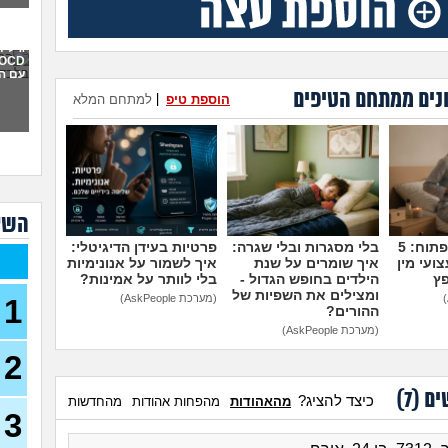
איך 
תקיפ
גילית
עם ה
אני 
נים ממתחם הטיפים
למה 
הוספת טיפ
|
למתחם המלא
כבר 
בהוליוו
חושב
או 
מה 
השא
אני 
לעב
מדברים על זה פתוח: 5
בלי מסגרות ובלי שגרה:
פרטיות בעידן הדיגיטלי:
ועי מין
איך שומרים על שנת
איך לשמור על אנונימיות
נקלע
פץ
הילדים בחופש הגדול -
בלי לוותר על אמינות?
ומצילים את השפיות של
בן 41)
(מערכת AskPeople)
1
ההורים?
נזכ
(מערכת AskPeople)
רעה
2
העבו
כאשר
ים (
7
)
כיצד להציג?
מהאהודות
מהפחות אהודות
מהחדשות
כסף
3
(אנונימ
הרס 