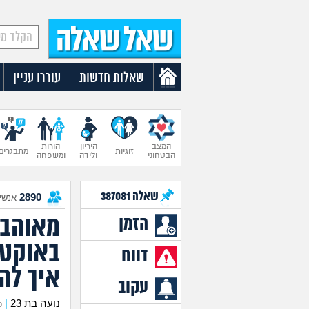
שאלות חדשות
עוררו עניין
המצב
היריון
הורות
זוגיות
מתבגרים
הבטחוני
ולידה
ומשפחה
שאלה
387081
2890
אנשים
מאוהבת
הזמן
באוקטו
דווח
איך לה
עקוב
נועה בת 23
|
כת