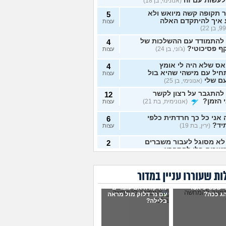
לעשות עם זה
(אנונימי, בן 18)
 תקופה קשה מיואש ולא
5
 איך להיתקדם האלה
עצות
 להתמודד עם ההשלכות של
4
ף פסיכוטי?
(ג'וני, בן 24)
עצות
ס שלא היה לי אומץ
4
יל עם מישהי שהיא בול
עצות
ם שלי
(אנונימי, בן 25)
להתגבר על רצון לקשר
12
 הזמן?
(אנונימית, בת 21)
עצות
אני כל כך חרדתית כלפי
6
יד?
(ירין, בת 19)
עצות
לא מסוגל לעבור משברים
2
שכים בלי להתפרץ
עצות
 חסר רגשות באופן מדאיג
13
ת שעוררו עניין במדור
(אנונימית, בת 33)
עצות
י שפסיכיאטר
מה קורה אם עוברים
ש תקוע בחיים, איך
ג ככה?
עם נר דלוק מול מראה
2
בלילה?
מודד?
(zak, בן 25)
עצות
ושים עם החיים עכשיו?
4
 בת 18)
עצות