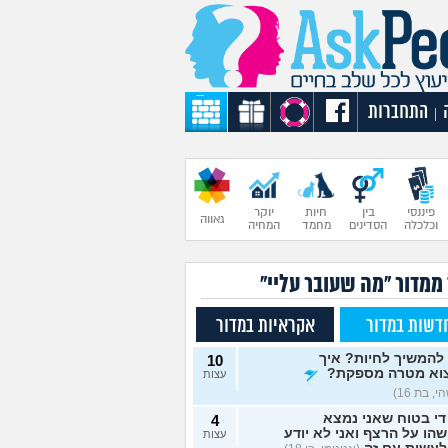
התחברות
|
פיננסי
בין
חיות
יוקר
גאווה
וכלכלה
הסדינים
מחמד
המחיה
 ממדור "מה שעובר עליי"
דשות במדור
אקראיות במדור
להמשיך לחיות? איך
10
וא מטרה מספקת?
עצות
, בת 16)
די בטוח שאני נמצא
4
הו על הרצף ואני לא יודע
עצות