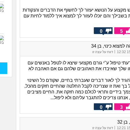
 מקצוע על הנושא יעזור לך לחשוף את הדברים והנקודות
שבילך והם יוכלו לעזור לך למצוא איך ללמוד לחיות עם
0
5
למצוא כינוי, בן 34
|
15/
דווח על עצה זו
תי טיפול ע"י גורם מקצועי שיצא לו לטפל באנשים עם
ו שלך שאיבדו את האהובים שלהם גם אם האהבה לא
להגיד לך לאור דברים שעברתי בחיים, שקודם כל השינוי
 בך ואת זו שצריכה לקבל החלטה שהחיים חזקים מהכל,
מך בידיים ותראי לכולם כמה חזקה את. החיים מציבים
 אנחנו צריכים להתגבר עליהם ולא ליפול...
0
3
ן 32
|
15/
דווח על עצה זו