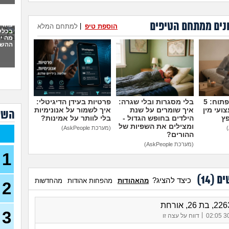
כמה
נים ממתחם הטיפים
בהרי
הוספת טיפ
|
למתחם המלא
בכלל 
מה יכ
ההשל
המל
שיטת
(אנוני
נבהל
נראי
זה 
מדברים על זה פתוח: 5
בלי מסגרות ובלי שגרה:
פרטיות בעידן הדיגיטלי:
(לילי, ב
ועי מין
איך שומרים על שנת
איך לשמור על אנונימיות
השא
לא י
פץ
הילדים בחופש הגדול -
בלי לוותר על אמינות?
מה 
ומצילים את השפיות של
(מערכת AskPeople)
ההורים?
בדיק
(מערכת AskPeople)
איך 
1
נערת
ממנ
ים (
14
)
כיצד להציג?
מהאהודות
מהפחות אהודות
מהחדשות
2
הריו
להת
3
האם 
|
30/
דווח על עצה זו
בן 18)