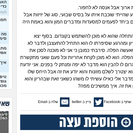
האם 
כדי 
ת ארוך אבל אנסה לא לחפור.
לעתיד,
 שהייתי שוכבת איתו על בסיס שבועי, סוג של יזיזות אבל
תסמי
אים ביחד לפעמים למסעדות ומדברים המון והוא באמת היה
מה 
תחלה שהוא לא מוכן להשתמש בקונדום. בסוף יצא
סימן
ון ומהרגע שסיפרתו לו הוא התחיל להתעצבן ולדבר לא
מתח
אעשה הפלה. סירבתי כמובן כי אני לא מוכנה לסכן את
אפש
הפלה. הוא לא מוכן לקחת אחריות וכל פעם שאני מתקשרת
איך 
רום לו להבין הוא מדבר לא יפה ומנתק לי בפנים. אני יודעת
א יצטרך לשלם מזונות והוא יודע את זה אבל היחס שלו
טיפו
דבר אלי כאילו עשיתי לו משהו כשאני זאת שבהריון והוא
גופי
ן את זה. איך ממשיכים מפה?
מכונ
(רוני, 
חתונ
שתף ב-Facebook
צייץ ב-twitter
שלח ב-Email
שאלו
יש לו
היחי
פיגור
שבהר
הפלה
(נונימ
נכנס