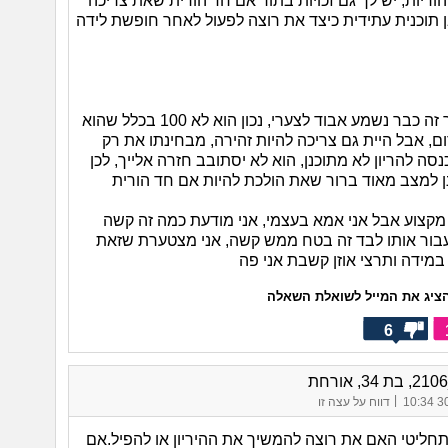
ריות, יש לך גם זכויות בתור אם חד הורית שאת צריכה
ן תוכנית עתידית כיצד את רוצה לפעול לאחר חופשת לידה
בקשר לבחור זה כבר נשמע אבוד לצערי, נכון הוא לא 100 בכלל שהוא
ם, אבל היית גם צריכה להיות זהירה, מבחינתו את רק
נסה להריון לא מתוכנן, הוא לא יסתובב חזרה אלייך, לכן
ן למצב מאוד ברור שאת הולכת להיות אם חד הורית
מקצוע אבל אני אמא בעצמי, אני מודעת כמה זה קשה
 לעבור אותו לבד זה בטח ממש קשה, אני מצטערת שזאת
במידה ותרצי אוזן קשבת אני פה
ציג את המייל לשואלת השאלה
6
|
30/
דווח על עצה זו
תחליטי האם את רוצה להמשיך את ההיריון או להפיל.אם