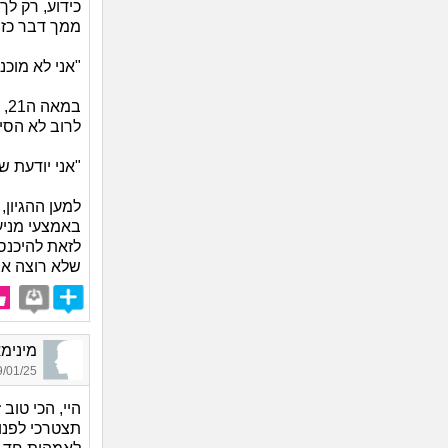
כידוע, רק לך
ממך דבר כזה
"אני לא מוכנ
במ
לרוב לא הסי
"אני יודעת ש
למען ההגיון
באמצעי מני
לזאת להיכנס
שלא רוצה אות
מינימאוס_2774, 
01/25 10:58
היי, הכי טוב
תצטרכי לפנו