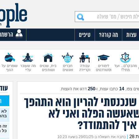
הרשמה
עצות
מה קורה?
טיפים
מהבקו"ם... ועד
לימודים
עבודה
חברים
בית, שכנים
מה שעובר
שומרים על
מתי?!
וסטודנטים
וקריירה
ואנשים
ושותפים
עליי
הגוף
עוד 
250
14
ים צפו,
כתבו עצות, ו-
דרגו את העצות.
שנכנסתי להריון הוא התהפך
ח
שאעשה הפלה ואני לא
לא 
בהרי
 איך להתמודד?
זה ה
כל ה
28
|
כתבה את השאלה ב-29/01/25 בשעה 10:23