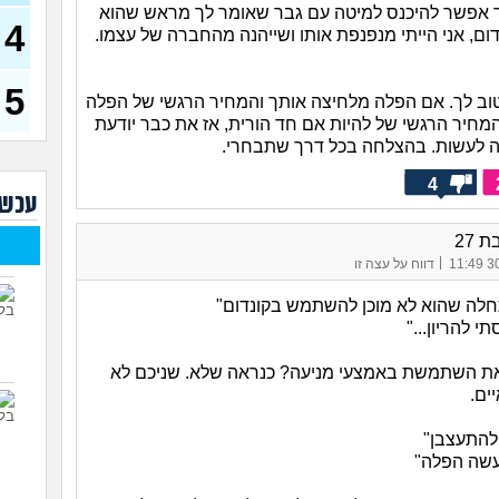
ך אפשר להיכנס למיטה עם גבר שאומר לך מראש שהוא
אפש
4
דום, אני הייתי מנפנפת אותו ושייהנה מהחברה של עצמו.
והז
(אלהלי
רק ב
5
אם 
ב לך. אם הפלה מלחיצה אותך והמחיר הרגשי של הפלה
(אבולב
המחיר הרגשי של להיות אם חד הורית, אז את כבר יודעת
למה 
 לעשות. בהצלחה בכל דרך שתבחרי.
לפור
(למה?
4
עכשי
מה א
צעי
 27
|
30/
דווח על עצה זו
חודשים, 8
לה שהוא לא מוכן להשתמש בקונדום"
(הריון
תי להריון..."
האם 
את השתמשת באמצעי מניעה? כנראה שלא. שניכם לא
ים.
להתעצבן"
עשה הפלה"