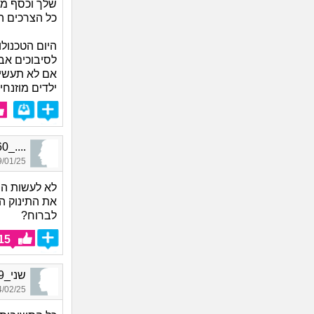
שלך וכסף ממז
כל הצרכים הנ
היום הטכנול
לסיבוכים אבל
אם לא תעשי ה
ילדים מוזנחי
...._3760, בן 27, אורח
01/25 10:59
לא לעשות הפ
את התינוק הז
לברוח?
15
שני_3329, בת 34, אורחת
02/25 18:26