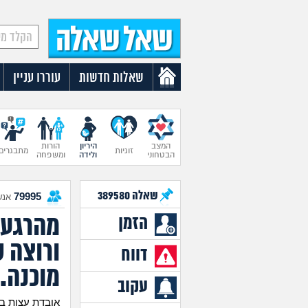
שאלות חדשות
עוררו עניין
המצב
היריון
הורות
זוגיות
מתבגרים
הבטחוני
ולידה
ומשפחה
שאלה
389580
79995
אנש
מהרגע 
הזמן
ורוצה 
דווח
מוכנה.
עקוב
אובדת עצות בת 