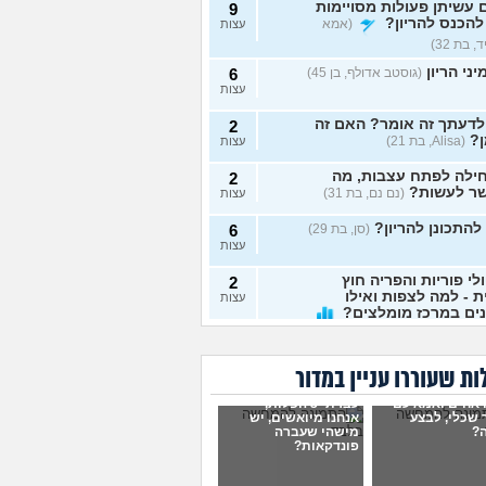
עשיתן פעולות מסויימות
9
להכנס להריון?
(אמא
עצות
 בת 32)
ני הריון
(גוסטב אדולף, בן 45)
6
עצות
לדעתך זה אומר? האם זה
2
?
(Alisa, בת 21)
עצות
ילה לפתח עצבות, מה
2
ר לעשות?
(נם נם, בת 31)
עצות
להתכונן להריון?
(סן, בת 29)
6
עצות
לי פוריות והפריה חוץ
2
ת - למה לצפות ואילו
עצות
ים במרכז מומלצים?
בת 34)
ה בהריון?
(בר, בת 32)
5
ת שעוררו עניין במדור
עצות
 אחים ואמא עם
עברתי 3 הפלות,
דה מה"חבורת בנות"
17
 שכלי, לבצע
אנחנו מיואשים, יש
יון. עצובה מזה
?
מישהי שעברה
עצות
פונדקאות?
ית, בת 31)
תי להיריון, מה לעשות?
13