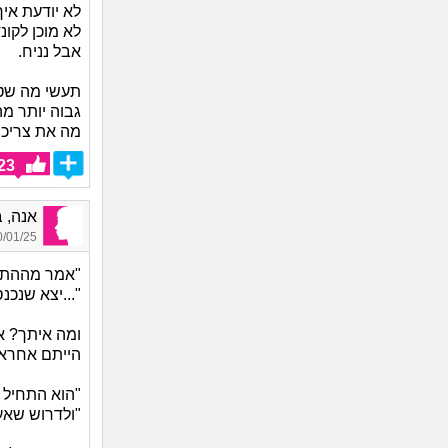
לא יודעת אי
לא מוכן לקונ
אבל נניח.
תעשי מה שטו
גבוה יותר מ
מה את צריכה
23
אנה, בת
01/25 11:49
"אמר מההתח
"...יצא שנכנס
ומה איתך? 
הייתם אחראי
"הוא התחיל 
"ולדרוש שא