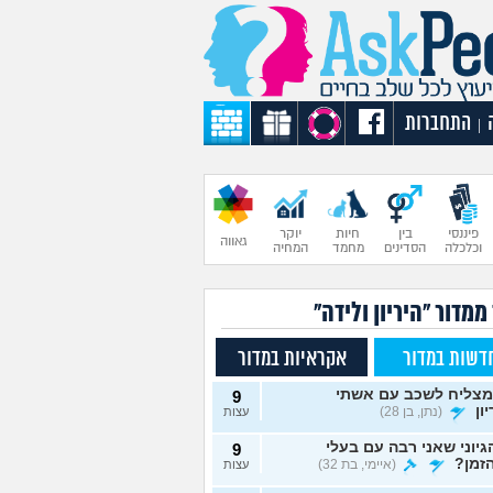
התחברות
|
פיננסי
בין
חיות
יוקר
גאווה
וכלכלה
הסדינים
מחמד
המחיה
ממדור "היריון ולידה"
דשות במדור
אקראיות במדור
מצליח לשכב עם אשתי
9
ון
(נתן, בן 28)
עצות
גיוני שאני רבה עם בעלי
9
זמן?
(איימי, בת 32)
עצות