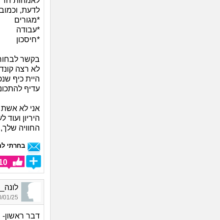
לאמהות חד הו
לדעת, וכמוב
*מגורים
*עבודה
*חיסכון
לא רצה קונדו
היית כיף שנכ
עדיף להתכונ
אני לא אשת 
היריון ועוד
החוויה שלך, 
בחרתי לה
10
לונה_2106, בת 34, אורחת
01/25 10:34
דבר ראשון- 