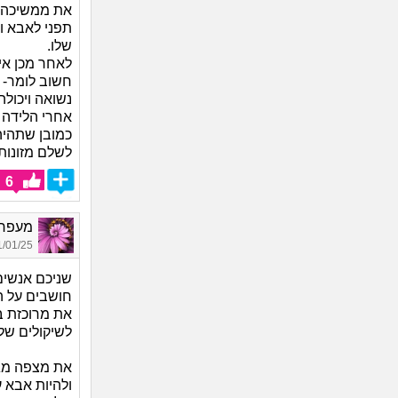
את ממשיכה א
תפני לאבא ו
שלו.
לאחר מכן אי
חשוב לומר- 
נשואה ויכולה
אחרי הלידה 
כמובן שתהיה 
לשלם מזונות.
6
מעפר פ
01/25 07:49
שניכם אנשים
חושבים על ה
את מרוכזת ב
לשיקולים של
את מצפה מגב
ולהיות אבא ע