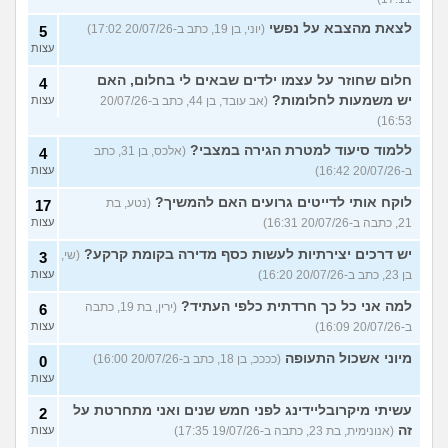
לצאת מהצבא על נפשי
(יוני, בן 19, כתב ב-20/07/26 17:02)
5
עצות
חלום שחוזר על עצמו ילדים שבאים לי בחלום, האם
4
יש משמעות לחלומות?
(אב עובד, בן 44, כתב ב-20/07/26
עצות
16:53)
ללמוד סיעוד למטרת הגירה במצבי?
(אלכס, בן 31, כתב
4
ב-20/07/26 16:42)
עצות
לוקח אותי לדייטים גרועים האם להמשיך?
(נטע, בת
17
21, כתבה ב-20/07/26 16:31)
עצות
יש דרכים יצירתיות לעשות כסף מדירה בקומת קרקע?
(שי,
3
בן 23, כתב ב-20/07/26 16:20)
עצות
למה אני כל כך חרדתית כלפי העתיד?
(ירין, בת 19, כתבה
6
ב-20/07/26 16:09)
עצות
מיוני אשכול התעופה
(ככככ, בן 18, כתב ב-20/07/26 16:00)
0
עצות
עשיתי מיקרובליידינג לפני חמש שנים ואני מתחרטת על
2
זה
(אנונימית, בת 23, כתבה ב-19/07/26 17:35)
עצות