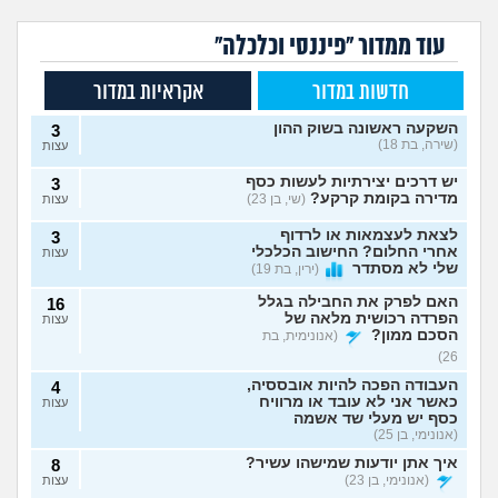
עוד ממדור "פיננסי וכלכלה"
חדשות במדור
אקראיות במדור
השקעה ראשונה בשוק ההון
3
(שירה, בת 18)
עצות
יש דרכים יצירתיות לעשות כסף
3
מדירה בקומת קרקע?
(שי, בן 23)
עצות
לצאת לעצמאות או לרדוף
3
אחרי החלום? החישוב הכלכלי
עצות
שלי לא מסתדר
(ירין, בת 19)
האם לפרק את החבילה בגלל
16
הפרדה רכושית מלאה של
עצות
הסכם ממון?
(אנונימית, בת
26)
העבודה הפכה להיות אובססיה,
4
כאשר אני לא עובד או מרוויח
עצות
כסף יש מעלי שד אשמה
(אנונימי, בן 25)
איך אתן יודעות שמישהו עשיר?
8
(אנונימי, בן 23)
עצות