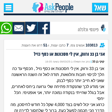
עמוד הבית
שאל שאלה
פיננסי וכלכלה
שאלות חדשות
51
7
103813
אנשים צפו,
כתבו עצות, ו-
דרגו את העצות.
שאלות שעוררו עניין
אני בן 33 ורווק, אין לי חסכונות או כסף נזיל
עצות חדשות
קוקי בן 33
|
כתב את השאלה ב-09/03/25 בשעה 16:05
אני בן 33 ורווק, אין לי חסכונות או כסף נזיל , הכסף עד כה
מה קורה כאן?
הלך לכיסוי חובות והלוואות, תודה לאל זה השנה הראשונה
שאני לא חייב יותר כסף לבנק.
מתחם הטיפים
אני מודע לכך שהנקודת פתיחה שלי גרועה ביחס לאחרים,
אבל בגלל שהייתי בנקודה נמוכה יותר, אני אופטימי. הכל
יחסי
מדורים
כרגע אני יכול לשים בצד 4,000 שקל כל חודש לחיסכון, מה
הדרך הכי חכמה לפעול כעת. ברור לי שלחסוך לדירה זה