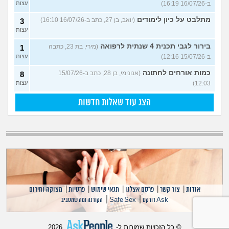
ב-16/07/26 16:19)
עצות
מתלבט על כיון לימודים
(יואב, בן 27, כתב ב-16/07/26 16:10)
3
עצות
בירור לגבי תכנית 4 שנתית לרפואה
(מירי, בת 23, כתבה
1
ב-15/07/26 12:16)
עצות
כמות אורחים לחתונה
(אנונימי, בן 28, כתב ב-15/07/26
8
12:03)
עצות
הצג עוד שאלות חדשות
אודות
|
צור קשר
|
פרסם אצלנו
|
תנאי שימוש
|
פרטיות
|
מצוקה וחירום
|
|
Ask דורקס
Safe Sex
הקורנה ומה שמסביב
© כל הזכויות שמורות ל-
2026