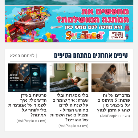
מה שעובר עליי
שומרים על הגוף
פיננסי וכלכלה
בין הסדינים
טיפים אחרונים ממתחם הטיפים
|
למתחם המלא
חיות מחמד
הוספת טיפ
יוקר המחיה
מדברים על זה
בלי מסגרות ובלי
פרטיות בעידן
גאווה
פתוח: 5 מיתוסים
שגרה: איך שומרים
הדיגיטלי: איך
על צעצועי מין
על שנת הילדים
לשמור על אנונימיות
שהגיע הזמן לנפץ
בחופש הגדול -
בלי לוותר על
ומצילים את השפיות
אמינות?
(מערכת AskPeople)
של ההורים?
(מערכת AskPeople)
(מערכת AskPeople)