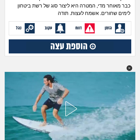
זוגיות
חיפוש שאלות
כבר מאוחר מדי, המטרה היא ליצור סוג של רשת ביטחון
לימים שחורים. אשמח לעצות. תודה
|
היריון ולידה
הרשמה
התחברות
הזמן
דווח
עקוב
נהל
הורות ומשפחה
מתבגרים
מהבקו"ם... ועד מתי?!
לימודים וסטודנטים
עבודה וקריירה
חברים ואנשים
בית, שכנים ושותפים