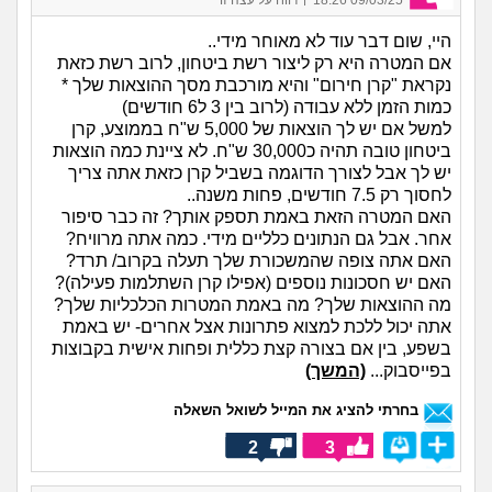
היי, שום דבר עוד לא מאוחר מידי..
אם המטרה היא רק ליצור רשת ביטחון, לרוב רשת כזאת
נקראת "קרן חירום" והיא מורכבת מסך ההוצאות שלך *
כמות הזמן ללא עבודה (לרוב בין 3 ל6 חודשים)
למשל אם יש לך הוצאות של 5,000 ש"ח בממוצע, קרן
ביטחון טובה תהיה כ30,000 ש"ח. לא ציינת כמה הוצאות
יש לך אבל לצורך הדוגמה בשביל קרן כזאת אתה צריך
לחסוך רק 7.5 חודשים, פחות משנה..
האם המטרה הזאת באמת תספק אותך? זה כבר סיפור
אחר. אבל גם הנתונים כלליים מידי. כמה אתה מרוויח?
האם אתה צופה שהמשכורת שלך תעלה בקרוב/ תרד?
האם יש חסכונות נוספים (אפילו קרן השתלמות פעילה)?
מה ההוצאות שלך? מה באמת המטרות הכלכליות שלך?
אתה יכול ללכת למצוא פתרונות אצל אחרים- יש באמת
בשפע, בין אם בצורה קצת כללית ופחות אישית בקבוצות
בפייסבוק...
(המשך)
בחרתי להציג את המייל לשואל השאלה
2
3