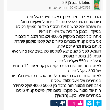
dark tetris, בן 39
|
19/03/25 05:47
דווח על עצה זו
מדהים אני הייתי במצבך כאשר הייתי בגיל הזה
כיום אני במצב כלכלי טוב +2 דירות להשקעה בחול
זה שאתה יכול להשים את הכסף בצד זה מצויין! רק לא
בפיקדון בבנק בריבית של 4% זה נוראי!
אתה יכול לקנות ביטקויין ב4000 ולצבור ולצבור ולצבור
אני בזמנו קניתי מוצרים סגורים של קלפי פוקמון שמרתי
אותם בארון וכך ערכם עלה.
דוגמא. לפני 5 שנים יצא לפוקמון סט בשם evolving sky
קניתי 16 בוסטר בוקסים
4 עלו לי כ550 שקלים ליחידה
לאחר כמה חודשים מכירם קפ. מכן קניתי עוד 12 במחיר
של 800 שקל ליחידה
לאחר שנתיים מכרתי אותם לכמה אנשים פרטיים ולחניות
במחירים של מעל 2500 שקלים
אגב היום המוצר הזה נמכר בין 4000-5000 שקל ליחידה
היה עוד מוצר של פוקמון בשם הידן פייטס קניתי טינים
במחירים שנעו בין...
(המשך)
4
4