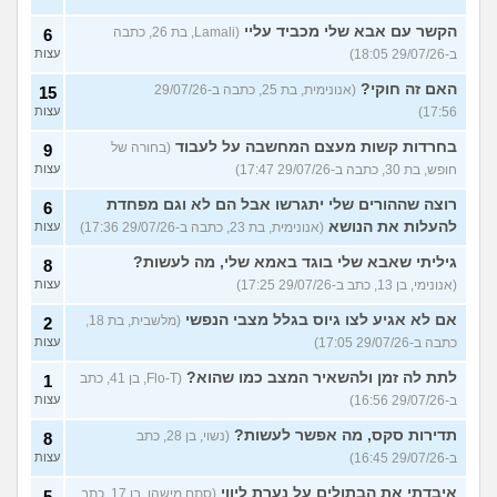
הקשר עם אבא שלי מכביד עליי
(Lamali, בת 26, כתבה
6
ב-29/07/26 18:05)
עצות
האם זה חוקי?
(אנונימית, בת 25, כתבה ב-29/07/26
15
17:56)
עצות
בחרדות קשות מעצם המחשבה על לעבוד
(בחורה של
9
חופש, בת 30, כתבה ב-29/07/26 17:47)
עצות
רוצה שההורים שלי יתגרשו אבל הם לא וגם מפחדת
6
להעלות את הנושא
(אנונימית, בת 23, כתבה ב-29/07/26 17:36)
עצות
גיליתי שאבא שלי בוגד באמא שלי, מה לעשות?
8
(אנונימי, בן 13, כתב ב-29/07/26 17:25)
עצות
אם לא אגיע לצו גיוס בגלל מצבי הנפשי
(מלשבית, בת 18,
2
כתבה ב-29/07/26 17:05)
עצות
לתת לה זמן ולהשאיר המצב כמו שהוא?
(Flo-T, בן 41, כתב
1
ב-29/07/26 16:56)
עצות
תדירות סקס, מה אפשר לעשות?
(נשוי, בן 28, כתב
8
ב-29/07/26 16:45)
עצות
איבדתי את הבתולים על נערת ליווי
(סתם מישהו, בן 17, כתב
5