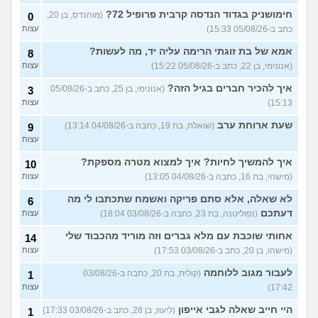
חימושניק בגדוד הנדסה קרבית פרופיל 72?
(מוהנדס, בן 20,
0
מרגישה בתחתית כלכלית,
18
כתב ב-05/08/26 15:33)
עצות
בעבודה בהכל יש לי סיבה?
עצות
(עמית, בת 24)
אמא של בת זוגתי הרימה עליה יד, מה לעשות?
8
אם אני מוריד את המשוואה של
5
(אנונימי, בן 22, כתב ב-05/08/26 15:22)
עצות
ההשוואה בצד האם אני ואישתי
עצות
במצב טוב?
(ריי מסטיריו, בן
איך להכיר חברים בגיל הזה?
(אנונימי, בן 25, כתב ב-05/08/26
3
29)
15:13)
עצות
שוקל למשוך כספי פנסיה
5
שעת ארוחת ערב
(שואלת, בת 19, כתבה ב-04/08/26 13:14)
9
תגמולים, מה ההשלכות של
עצות
זה?
(דניאל, בן 24)
עצות
עוד שאלות חדשות במדור
איך להמשיך לחיות? איך למצוא מטרה מספקת?
10
(מישהי, בת 16, כתבה ב-04/08/26 13:05)
עצות
לא שאלה, אלא סתם פריקה ואשמח שתכתבו לי מה
6
דעתכם
(נפוליטנה, בת 23, כתבה ב-03/08/26 18:04)
עצות
אחותי שוכבת עם מלא גברים וזה מוריד מהכבוד שלי
14
(מישהו, בן 20, כתב ב-03/08/26 17:53)
עצות
לעבור מגוב ללוחמה
(קולית, בת 20, כתבה ב-03/08/26
1
17:42)
עצות
היי חייב שאלה לגבי אייפון
(ליעוז, בן 28, כתב ב-03/08/26 17:33)
1