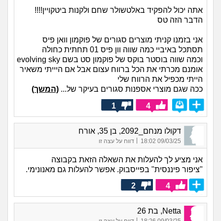
אתה יכול להפקיד באלטשולר שחם ולקנות ביטקויין!!!!
הדבר הזה טס
אני בזמנו קניתי מוצרים סגורים של פוקמון וואן פיס
תסתכל באיביי כמה שווה וון פיס 01 תחתית כחולה
וכמה שווה בוסטר בוקס של פוקמון סט בשם evolving sky
אומנם מכרתי את הכל ברווח עצום אבל אם היייתי משאיר
הייתי מכפיל את הרווח שלי
ככה שגם מוצרי אספנות סגורים בעיקר של...
(המשך)
1
4
דקולו מנחם_2092, בן 35, אורח
|
09/03/25 18:02
דווח על עצה זו
אני מציע לך להעלות את השאלה הזאת בקבוצה
"ציפור פיננסית" בפייסבוק. אפשר להעלות גם מאנונימי.
2
4
Netta, בת 26
|
09/03/25 18:26
דווח על עצה זו