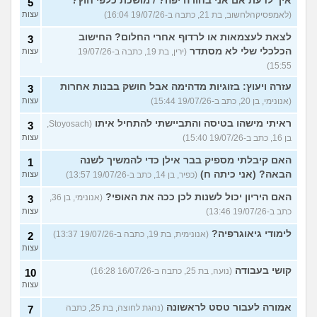
איך לדעת אם אני בחורה יפה? / מושכת כלפי חוץ?
5
(לאמפסיקהלחשוב, בת 21, כתבה ב-19/07/26 16:04)
עצות
לצאת לעצמאות או לרדוף אחרי החלום? החישוב
3
הכלכלי שלי לא מסתדר
(ירין, בת 19, כתבה ב-19/07/26
עצות
15:55)
עזרה ויעוץ: בזוגיות מדהימה אבל חושק בבנות אחרות
3
(אנונימי, בן 20, כתב ב-19/07/26 15:44)
עצות
ראיתי מישהו בטיסה והתביישתי להתחיל איתו
(Stoyosach,
3
בן 16, כתב ב-19/07/26 15:40)
עצות
האם קיבלתי מספיק בבר אילן כדי להמשיך לשנה
1
הבאה? (אני כיתה ח)
(כפיר, בן 14, כתב ב-19/07/26 13:57)
עצות
האם היריון יכול לשנות לכן ככה את האופי?
(אנונימי, בן 36,
3
כתב ב-19/07/26 13:46)
עצות
לימודי גיאוגרפיה?
(אנונימית, בת 19, כתבה ב-19/07/26 13:37)
2
עצות
קושי בעבודה
(נועה, בת 25, כתבה ב-16/07/26 16:28)
10
עצות
אמורה לעבור טסט לראשונה
(נהגת לחוצה, בת 25, כתבה
7