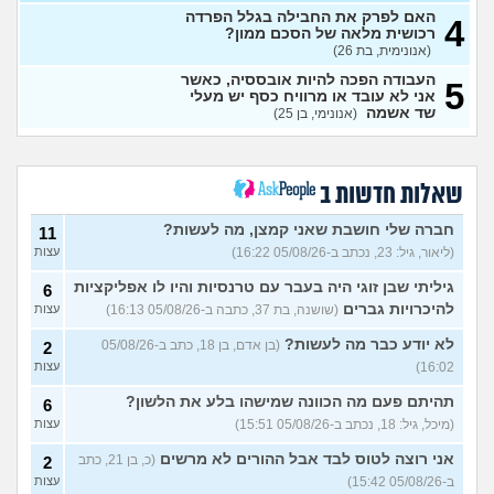
איך לבטל הכל ולהחזיר את
0
האם לפרק את החבילה בגלל הפרדה
הסכום ששילמתי?
4
(אנונימית, בת
עצות
רכושית מלאה של הסכם ממון?
90)
(אנונימית, בת 26)
מרגיש תקוע במקום מבחינת
1
העבודה הפכה להיות אובססיה, כאשר
עבודה והחיים
(עוד אחד, בן 31)
5
עצות
אני לא עובד או מרוויח כסף יש מעלי
שד אשמה
(אנונימי, בן 25)
איך לעזאזל בעל עסק יכול
3
לעשות פה כסף?
(סתםאחד, בן
עצות
22)
איך להרוויח הרבה כסף?
4
(Lisa,
שאלות חדשות ב
בן 22)
עצות
חברה שלי חושבת שאני קמצן, מה לעשות?
11
איך אני יכול להתעשר על ידי
4
הקמת עסק בעצמי מאפס?
(ליאור, גיל: 23, נכתב ב-05/08/26 16:22)
עצות
עצות
(Alisa, בת 20)
גיליתי שבן זוגי היה בעבר עם טרנסיות והיו לו אפליקציות
6
אוהב לבזבז יותר מידי, זה
4
להיכרויות גברים
(שושנה, בת 37, כתבה ב-05/08/26 16:13)
עצות
בעייתי לחיות ככה?
(אוהב לבזבז,
עצות
בן 35)
לא יודע כבר מה לעשות?
(בן אדם, בן 18, כתב ב-05/08/26
2
האם כדאי למכור את הקרן
9
16:02)
עצות
כספית קסם אקטיב אירו?
עצות
(יפה, בת 31)
תהיתם פעם מה הכוונה שמישהו בלע את הלשון?
6
תשלום טיפ בקופה - זה הגיוני?
4
(מיכל, גיל: 18, נכתב ב-05/08/26 15:51)
עצות
(menahem, בן 21)
עצות
אני רוצה לטוס לבד אבל ההורים לא מרשים
(כ, בן 21, כתב
2
אמורה לקבל ירושה, מה לעשות
10
ב-05/08/26 15:42)
עצות
עם הכסף?
(אנונימית, בת 24)
עצות