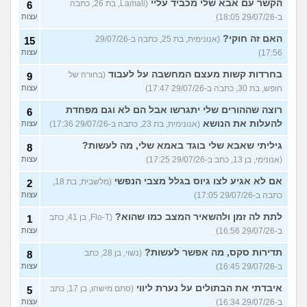
הקשר עם אבא שלי מכביד עליי
(Lamali, בת 26, כתבה
6
ב-29/07/26 18:05)
עצות
האם זה חוקי?
(אנונימית, בת 25, כתבה ב-29/07/26
15
17:56)
עצות
בחרדות קשות מעצם המחשבה על לעבוד
(בחורה של
9
חופש, בת 30, כתבה ב-29/07/26 17:47)
עצות
רוצה שההורים שלי יתגרשו אבל הם לא וגם מפחדת
6
להעלות את הנושא
(אנונימית, בת 23, כתבה ב-29/07/26 17:36)
עצות
גיליתי שאבא שלי בוגד באמא שלי, מה לעשות?
8
(אנונימי, בן 13, כתב ב-29/07/26 17:25)
עצות
אם לא אגיע לצו גיוס בגלל מצבי הנפשי
(מלשבית, בת 18,
2
כתבה ב-29/07/26 17:05)
עצות
לתת לה זמן ולהשאיר המצב כמו שהוא?
(Flo-T, בן 41, כתב
1
ב-29/07/26 16:56)
עצות
תדירות סקס, מה אפשר לעשות?
(נשוי, בן 28, כתב
8
ב-29/07/26 16:45)
עצות
איבדתי את הבתולים על נערת ליווי
(סתם מישהו, בן 17, כתב
5
ב-29/07/26 16:34)
עצות