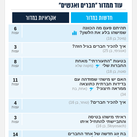
עוד ממדור "חברים ואנשים"
חדשות במדור
אקראיות במדור
תהיתם פעם מה הכוונה
6
שמישהו בלע את הלשון?
עצות
(מיכל, בן 18)
איך להכיר חברים בגיל הזה?
3
(אנונימי, בן 25)
עצות
בטעות "התעוררתי" מאחת
8
החברות שלי
(מקווה שלא
עצות
סוטה, בן 18)
האם יש מישהי שמזדהה עם
11
בדידות חברתית כתוצאה
עצות
ממראה חיצוני?
(אחת, בת
34)
איך להכיר חברים?
(טוהר, בן 16)
4
עצות
ראיתי מישהו בטיסה
3
והתביישתי להתחיל איתו
עצות
(Stoyosach, בן 16)
בת זוג חדשה של אחד החברים
14