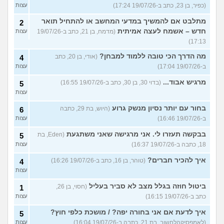
(כפיר, בן 23, כתב ב-19/07/26 17:24)
עצות
מתלבט אם להמשיך במדעי המחשב או להתחיל תואר
2
חדש – אשמח לעצה אמיתית
(מדמח, בן 21, כתב ב-19/07/26
עצות
17:13)
מה הדרך הכי טובה ללמוד למבחן?
(אודי, בן 20, כתב
4
ב-19/07/26 17:04)
עצות
מרגיש אבוד...
(בדוי 30, בן 30, כתב ב-19/07/26 16:55)
5
עצות
בחור עם יותר נסיון מנשק גרוע
(היוש, בת 29, כתבה
6
ב-19/07/26 16:46)
עצות
בבקשה תעזרו לי. אני מרגישה שאני משתגעת
(Eden, בת
5
18, כתבה ב-19/07/26 16:37)
עצות
איך להכיר חברים?
(טוהר, בן 16, כתב ב-19/07/26 16:26)
4
עצות
ביטול חוזה בגלל מצב לא סביר בעליל
(חסוי, בן 26,
1
כתב ב-19/07/26 16:15)
עצות
איך לדעת אם אני בחורה יפה? / מושכת כלפי חוץ?
5
(לאמפסיקהלחשוב, בת 21, כתבה ב-19/07/26 16:04)
עצות