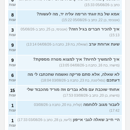
23)
כתב ב-05/08/26 15:33)
עצות
איך יש אנשים שישנים עם
5
בגדים?
(נעם, בן 14)
עצות
אמא של בת זוגתי הרימה עליה יד, מה לעשות?
8
(אנונימי, בן 22, כתב ב-05/08/26 15:22)
עצות
האם להרשות לאחרים לקבוע
9
לי מה ללבוש?
(סיון, בת
עצות
איך להכיר חברים בגיל הזה?
(אנונימי, בן 25, כתב ב-05/08/26
3
24)
15:13)
עצות
ספרים בעברית בקובץ PDF
4
בחינם?
(Rin, בת 19)
שעת ארוחת ערב
עצות
(שואלת, בת 19, כתבה ב-04/08/26 13:14)
9
עצות
עוד שאלות חדשות במדור
איך להמשיך לחיות? איך למצוא מטרה מספקת?
9
(מישהי, בת 16, כתבה ב-04/08/26 13:05)
עצות
לא שאלה, אלא סתם פריקה ואשמח שתכתבו לי מה
6
דעתכם
(נפוליטנה, בת 23, כתבה ב-03/08/26 18:04)
עצות
אחותי שוכבת עם מלא גברים וזה מוריד מהכבוד שלי
15
(מישהו, בן 20, כתב ב-03/08/26 17:53)
עצות
לעבור מגוב ללוחמה
(קולית, בת 20, כתבה ב-03/08/26
1
17:42)
עצות
היי חייב שאלה לגבי אייפון
(ליעוז, בן 28, כתב ב-03/08/26 17:33)
1
עצות