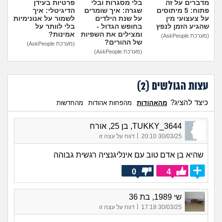
מדברים על זה
בלי מסגרות ובלי
פרטיות בעידן
פתוח: 5 מיתוסים
שגרה: איך שומרים
הדיגיטלי: איך
על צעצועי מין
על שנת הילדים
לשמור על אנונימיות
שהגיע הזמן לנפץ
בחופש הגדול -
בלי לוותר על
ומצילים את השפיות
אמינות?
(מערכת AskPeople)
של ההורים?
(מערכת AskPeople)
(מערכת AskPeople)
עצות הגולשים (
2
)
כיצד להציג?
מהאהודות
מהפחות אהודות
מהחדשות
TUKKY_3644, בן 25, אורח
|
30/03/25 20:10
דווח על עצה זו
שהיא בן אדם טוב עם אינליגנציה רגשית גבוהה
0
4
שי 1989, בת 36
|
30/03/25 17:18
דווח על עצה זו