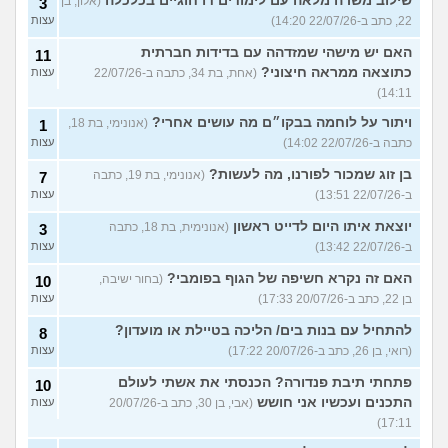
שילוב משרה מלאה עם לימודים דו חוגיים בכלכלה
(אלון, בן
3
22, כתב ב-22/07/26 14:20)
עצות
האם יש מישהי שמזדהה עם בדידות חברתית
11
כתוצאה ממראה חיצוני?
(אחת, בת 34, כתבה ב-22/07/26
עצות
14:11)
ויתור על לוחמה בבקו״ם מה עושים אחרי?
(אנונימי, בת 18,
1
כתבה ב-22/07/26 14:02)
עצות
בן זוג שמכור לפורנו, מה לעשות?
(אנונימי, בת 19, כתבה
7
ב-22/07/26 13:51)
עצות
יוצאת איתו היום לדייט ראשון
(אנונימית, בת 18, כתבה
3
ב-22/07/26 13:42)
עצות
האם זה נקרא חשיפה של הגוף בפומבי?
(בחור ישיבה,
10
בן 22, כתב ב-20/07/26 17:33)
עצות
להתחיל עם בנות בים/ הליכה בטיילת או מועדון?
8
(רואי, בן 26, כתב ב-20/07/26 17:22)
עצות
פתחתי תיבת פנדורה? הכנסתי את אשתי לעולם
10
התכנים ועכשיו אני חושש
(אבי, בן 30, כתב ב-20/07/26
עצות
17:11)