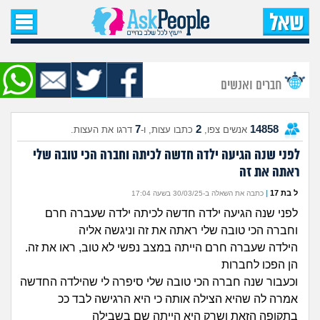
עמוד הבית
שאל שאלה
חברים ואנשים
שאלות חדשות
7
2
14858
אנשים צפו,
כתבו עצות, ו-
דרגו את העצות.
שאלות שעוררו עניין
לפני שנה הגיעה ילדה חדשה לכיתה וחברה הכי טובה שלי
ראתה את זה
עצות חדשות
ל בת 17
|
כתבה את השאלה ב-30/03/25 בשעה 17:04
מה קורה כאן?
לפני שנה הגיעה ילדה חדשה לכיתה ילדה שעברה חרם
וחברה הכי טובה שלי ראתה את זה וניגשה אליה
מתחם הטיפים
הילדה שעברה חרם הייתה במצב נפשי לא טוב, ראו את זה.
הן הפכו לחברות
מדורים
וכעבור שנה חברה הכי טובה שלי סיפרה לי שהילדה החדשה
אמרה לה שהיא הצילה אותה כי היא הרגישה לבד ככ
בתקופה הזאת ושרק היא הייתה שם בשבילה