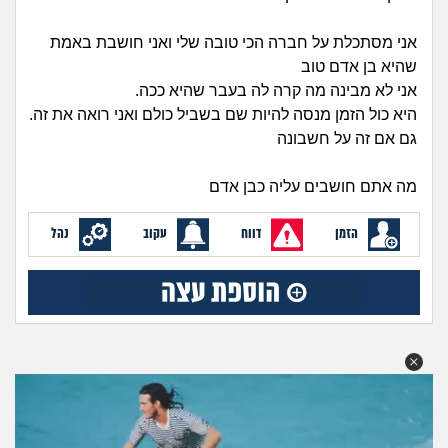
זוגיות
חיפוש שאלות
|
אני מסתכלת על חברה הכי טובה שלי ואני חושבת באמת
היריון ולידה
הרשמה
התחברות
שהיא בן אדם טוב
אני לא מבינה מה קרה לה בעבר שהיא ככה.
הורות ומשפחה
היא כול הזמן מנסה להיות שם בשביל כולם ואני רואה את זה.
גם אם זה על חשבונה
מתבגרים
מה אתם חושבים עליה כבן אדם
מהבקו"ם... ועד מתי?!
הזמן
דווח
עקוב
נהל
לימודים וסטודנטים
עבודה וקריירה
חברים ואנשים
בית, שכנים ושותפים