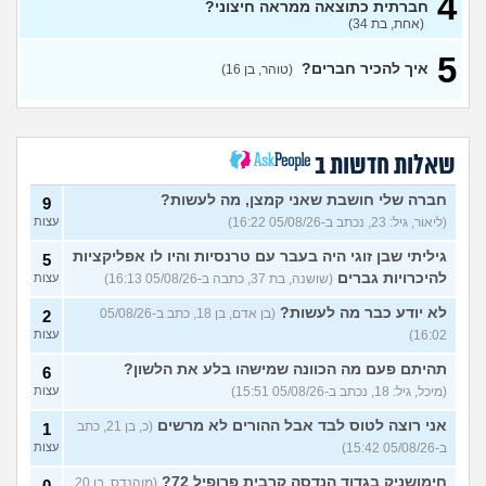
4
7
חברתית כתוצאה ממראה חיצוני?
עצות
(אריאל, בן 26)
(אחת, בת 34)
למצוא קשרים חברתיים
2
5
בתרבות של עדות ומגזרים
איך להכיר חברים?
עצות
(טוהר, בן 16)
(איש עם ניסיון, בן 31)
האם אתם גם ככה מרגישים
5
מאנשים אחרים?
(בדוי,
עצות
בן 27)
שאלות חדשות ב
שאלה לבנות שעברו פרום
1
בחייהן
(ליהיא, בת 18)
חברה שלי חושבת שאני קמצן, מה לעשות?
עצות
9
(ליאור, גיל: 23, נכתב ב-05/08/26 16:22)
עצות
עדיף להיות פשוט לבד או
3
לנסות להפגש עם חברות?
עצות
גיליתי שבן זוגי היה בעבר עם טרנסיות והיו לו אפליקציות
5
(אנונימית, בת 17)
להיכרויות גברים
(שושנה, בת 37, כתבה ב-05/08/26 16:13)
עצות
מפחדת שהקשר שלי ושל
5
חברות שלי ישתנה כשידעו
עצות
לא יודע כבר מה לעשות?
(בן אדם, בן 18, כתב ב-05/08/26
2
שאני נמשכת גם לנשים
16:02)
עצות
(אנונימית, בת 19)
בת עוד מעט 23, אני מרגישה
תהיתם פעם מה הכוונה שמישהו בלע את הלשון?
7
6
שנכשלתי לפעמים
(אנונמית,
עצות
(מיכל, גיל: 18, נכתב ב-05/08/26 15:51)
עצות
בת 22)
אני רוצה לטוס לבד אבל ההורים לא מרשים
(כ, בן 21, כתב
1
למה בנות בממוצע הרבה יותר
12
ב-05/08/26 15:42)
עצות
נחמדות לבנות אחרות מאשר
עצות
לבנים?
(Itay Daniel Asael, בן
חימושניק בגדוד הנדסה קרבית פרופיל 72?
(מוהנדס, בן 20,
0