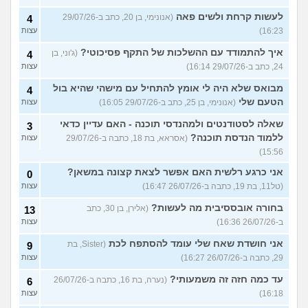
לעשות קרחת ולשים פאה
(אנונימי, בן 20, כתב ב-29/07/26
4
16:23)
עצות
איך להתמודד עם ההשלכות של התקף פסיכוטי?
(ג'וני, בן
4
24, כתב ב-29/07/26 16:14)
עצות
מבואס שלא היה לי אומץ להתחיל עם מישהי שהיא בול
4
הטעם שלי
(אנונימי, בן 25, כתב ב-29/07/26 16:05)
עצות
שאלה לסטודנטים ולמהנדסי תוכנה - האם עדיין כדאי
3
ללמוד הנדסת תוכנה?
(אסראא, בת 18, כתבה ב-29/07/26
עצות
15:56)
אני כרגע רלשית האם אפשר לצאת קצונה במשאן?
0
(טל11, בת 19, כתבה ב-26/07/26 16:47)
עצות
בחורה אובססיבית מה לעשות?
(אלירן, בן 30, כתב
13
ב-26/07/26 16:36)
עצות
אני חושדת שאח שלי עומד להסתפח לכת
(Sister, בת
9
29, כתבה ב-26/07/26 16:27)
עצות
עד כמה חזה זה משמעותי?
(נערה, בת 16, כתבה ב-26/07/26
6
16:18)
עצות