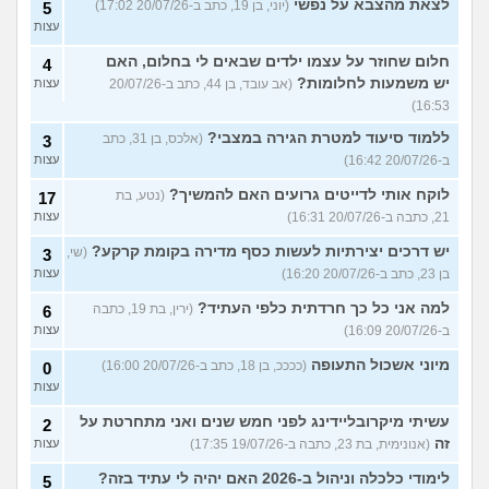
לצאת מהצבא על נפשי
(יוני, בן 19, כתב ב-20/07/26 17:02)
5
עצות
חלום שחוזר על עצמו ילדים שבאים לי בחלום, האם
4
יש משמעות לחלומות?
(אב עובד, בן 44, כתב ב-20/07/26
עצות
16:53)
ללמוד סיעוד למטרת הגירה במצבי?
(אלכס, בן 31, כתב
3
ב-20/07/26 16:42)
עצות
לוקח אותי לדייטים גרועים האם להמשיך?
(נטע, בת
17
21, כתבה ב-20/07/26 16:31)
עצות
יש דרכים יצירתיות לעשות כסף מדירה בקומת קרקע?
(שי,
3
בן 23, כתב ב-20/07/26 16:20)
עצות
למה אני כל כך חרדתית כלפי העתיד?
(ירין, בת 19, כתבה
6
ב-20/07/26 16:09)
עצות
מיוני אשכול התעופה
(ככככ, בן 18, כתב ב-20/07/26 16:00)
0
עצות
עשיתי מיקרובליידינג לפני חמש שנים ואני מתחרטת על
2
זה
(אנונימית, בת 23, כתבה ב-19/07/26 17:35)
עצות
לימודי כלכלה וניהול ב-2026 האם יהיה לי עתיד בזה?
5