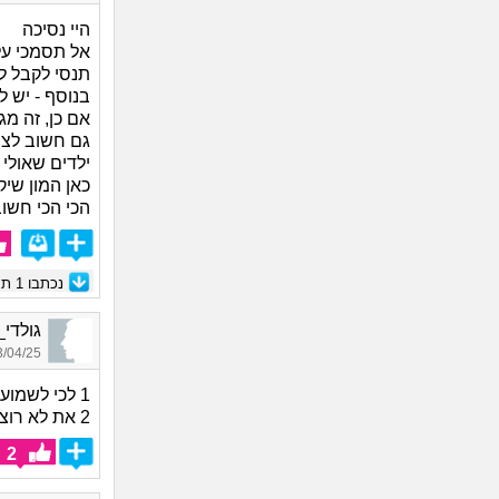
היי נסיכה
אל תסמכי על
תנסי לקבל ל
בנוסף - יש ל
אם כן, זה מג
גם חשוב לצי
ילדים שאולי
כאן המון שיק
הכי הכי חשוב
נכתבו
1
תגו
גולדי_5887, בן 90, או
04/25 18:24
1 לכי לשמוע חוות דעת נוספת.
2 את לא רוצה ללדת ילד שהוא לא בסדר.
2