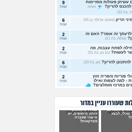
עשיתן פעולות מסויימות
9
להכנס להריון?
(אמא
עצות
 בת 32)
ני הריון
(גוסטב אדולף, בן 45)
6
עצות
לדעתך זה אומר? האם זה
2
?
(Alisa, בת 21)
עצות
ילה לפתח עצבות, מה
2
ר לעשות?
(נם נם, בת 31)
עצות
להתכונן להריון?
(סן, בת 29)
6
עצות
לי פוריות והפריה חוץ
2
ת - למה לצפות ואילו
עצות
ים במרכז מומלצים?
בת 34)
ה בהריון?
(בר, בת 32)
5
ת שעוררו עניין במדור
עצות
 אחים ואמא עם
עברתי 3 הפלות,
דה מה"חבורת בנות"
17
 שכלי, לבצע
אנחנו מיואשים, יש
יון. עצובה מזה
?
מישהי שעברה
עצות
פונדקאות?
ית, בת 31)
תי להיריון, מה לעשות?
13