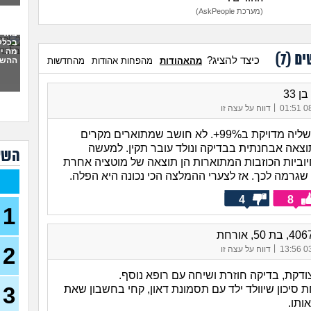
(מערכת AskPeople)
כמה
בהרי
בכלל 
מה יכ
ים (
7
)
כיצד להציג?
ההשל
מהאהודות
מהפחות אהודות
מהחדשות
המל
שיטת
(אנוני
נבהל
|
08/
דווח על עצה זו
נראי
זה 
בדיקת סיסי שליה מדויקת ב99%+. לא חושב שמתוארים מקרים
(לילי, ב
צאה אבחנתית בבדיקה ונולד עובר תקין. למעשה
השא
לא י
וביות הכוזבות המתוארות הן תוצאה של מוטציה אחרת
מה 
 שגרמה לכך. אז לצערי ההמלצה הכי נכונה היא הפלה.
בדיק
4
8
איך 
1
נערת
ממנ
|
2
03/
דווח על עצה זו
הריו
להת
ודקת, בדיקה חוזרת ושיחה עם רופא נוסף.
3
 סיכון שיוולד ילד עם תסמונת דאון, קחי בחשבון שאת
האם 
בן 18)
ותו.