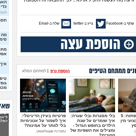
האם 
כדי 
לעתיד,
תסמי
שתף ב-Facebook
צייץ ב-twitter
שלח ב-Email
מה 
סימן
מתח
אפש
איך 
נים ממתחם הטיפים
הוספת טיפ
|
למתחם המלא
טיפו
גופי
מכונ
(רוני, 
חתונ
שאלו
יש לו
מדברים על זה פתוח: 5
בלי מסגרות ובלי שגרה:
פרטיות בעידן הדיגיטלי:
היחי
פיגור
שבהר
ועי מין
איך שומרים על שנת
איך לשמור על אנונימיות
הפלה
פץ
הילדים בחופש הגדול -
בלי לוותר על אמינות?
(נונימ
ומצילים את השפיות של
(מערכת AskPeople)
נכנס
ההורים?