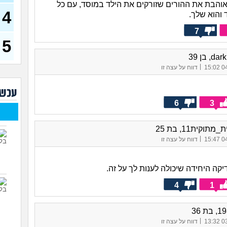
אוהבת את ההורים שזורקים את הילד במוסד, עם כל
אפש
4
ד והוא שלך.
והז
(אלהלי
7
רק ב
5
אם 
(אבולב
d, בן 39
למה 
|
04/
דווח על עצה זו
לפור
(למה?
עכשי
מה א
צעי
6
3
תוקית11, בת 25
חודשים, 8
|
04/
דווח על עצה זו
(הריון
האם 
קה היחידה שיכולה לענות לך על זה.
4
1
|
03/
דווח על עצה זו