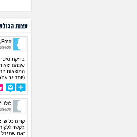
עצות הגולש
Free, בן 33
04/25 01:51
שבהם יצא תו
התוצאות החי
(יותר גרועה)
לולו_4067, בת 50, אורחת
04/25 13:56
קודם כל שי צ
בקשר ללקיחת
זאת שתגדל א