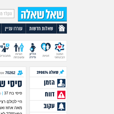
שאלות חדשות
עוררו עניין
המצב
היריון
הורות
זוגיות
מתבגרים
הבטחוני
ולידה
ומשפחה
שאלה
390874
70262
אנש
סיסי ש
הזמן
דווח
סיסי בת 37
|
כת
היי לכולם רצ
עקוב
מאה אחוז ואם
הפוך!!!?? לא 