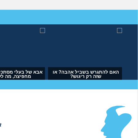
מה לעשות עם העובדה שאשתי
האם להתגרש בשביל אהב
הרימה עליי ידיים?
שזה רק ריגוש?
(אנונימי, בן 34)
(דנה, בת 35)
א
אודות
|