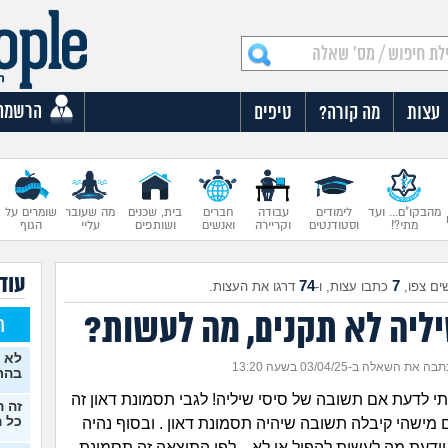
הרשמה
עצות
מה קורה?
טיפים
מהבקו"ם... ועד
לימודים
עבודה
חברים
בית, שכנים
מה שעובר
שומרים על
מתי?!
וסטודנטים
וקריירה
ואנשים
ושותפים
עליי
הגוף
עוד 
74
7
ים צפו,
כתבו עצות, ו-
דרגו את העצות.
יליה לא תקנים, מה לעשות?
ח
לא 
בה את השאלה ב-03/04/25 בשעה 13:20
בהרי
יתי לדעת אם תשובה של סיסי שיליה! לגבי תסמונת דאון זה
זה ה
כל ה
 מישהי קיבלה תשובה שיהיה תסמונת דאון . ובסוף נהיה
יודעת מה לעשות להפיל או לא .. לפי התוצאה זה תסמונת