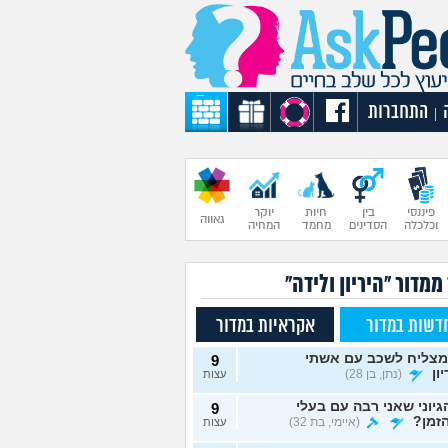
התחברות
|
פיננסי
בין
חיות
יוקר
גאווה
וכלכלה
הסדינים
מחמד
המחיה
ממדור "היריון ולידה"
דשות במדור
אקראיות במדור
מצליח לשכב עם אשתי
9
ון
(נתן, בן 28)
עצות
גיוני שאני רבה עם בעלי
9
זמן?
(איימי, בת 32)
עצות