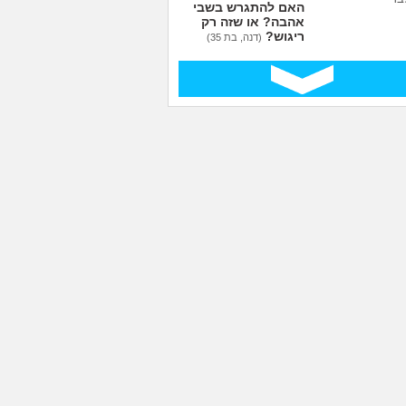
האם להתגרש בשביל
אהבה? או שזה רק
ריגוש?
(דנה, בת 35)