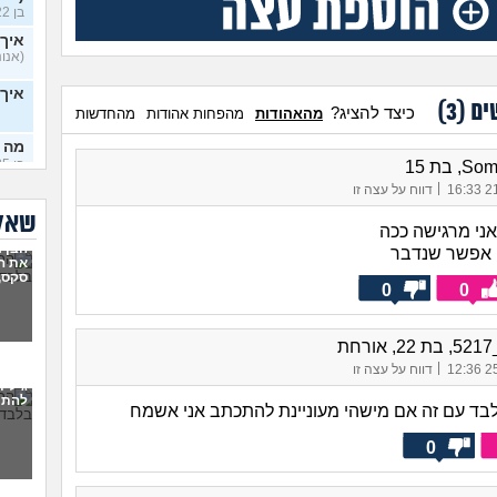
בן 22)
איך 
(אנוני
איך
ים (
3
)
כיצד להציג?
מהאהודות
מהפחות אהודות
מהחדשות
מה 
בן 25)
 בת 15
|
21/
דווח על עצה זו
שינו
24)
שאלו
ני מרגישה ככה
הבן ז
 אפשר שנדבר
שינו
את ה
24)
סקס,
0
0
שלם
לא נ
חת
איך
|
25/
דווח על עצה זו
בן 17)
גילית
להתמ
לבד עם זה אם מישהי מעוניינת להתכתב אני אשמח
נשי
לצא
0
ילד בן 8 תמיד יד