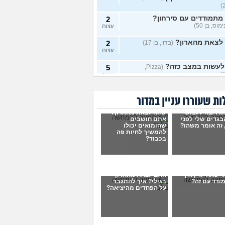
מתמודדים עם סירחון?
2
מוס, בן 50)
עצות
 לצאת מהארון?
(בדוי, בן 17)
2
עצות
לעשות במצב כזה?
5
(Pizza,
עצות
י מין בקבע
(טרנסית בקבע, בת
1
ת שעוררו עניין במדור
עצות
וג רוצה ללבוש
שווה לצאת מהארון?
י מין בשירות קבע?
(א, בת
0
בגדים שלי לפני
אתם חושבים
עצות
 זה אומר משהו?
שהומואים יכולו
להמשיך לחיות פה
 עם עצמי אבל דבר אחד
בכבוד?
4
ותן לי מנוח
(בן, בן 25)
עצות
 לקבל את עצמי?
(אנונימוס,
3
עצות
י שאחי גיי, איך
האם לצאת מהארון
ודד עם זה?
בגילי? איך להתגבר
קה עם חבר קרוב אבל לא
7
על הפחדים מהיציאה?
ת מהארון
(בי, בן 15)
עצות
עתי שיהיה גיי
7
(תמר, בת 44)
עצות