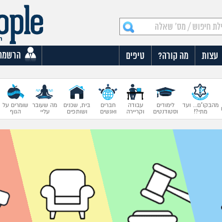
הרשמה
עצות
מה קורה?
טיפים
מהבקו"ם... ועד
לימודים
עבודה
חברים
בית, שכנים
מה שעובר
שומרים על
מתי?!
וסטודנטים
וקריירה
ואנשים
ושותפים
עליי
הגוף