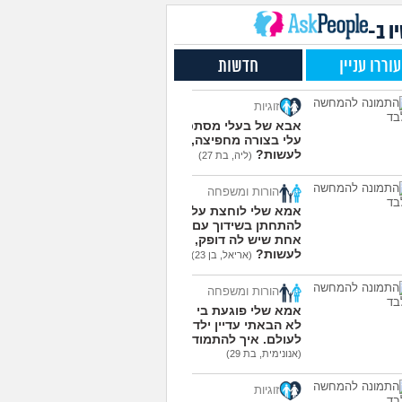
שלי תקוע אצלי בגלל
4
חמה, מה לעשות איתו?
עצות
ו ב-
(אנונימי, בן 15)
ת או לא לסבית ומה
3
עוררו עניין
חדשות
ות עם זה?
(מייעצת
עצות
צת, בת 18)
זוגיות
את מתמודדים עם זה
6
(Glop,
אבא של בעלי מסתכל
עצות
עלי בצורה מחפיצה, מה
לעשות?
(ליה, בת 27)
עוד שאלות חדשות במדור
הורות ומשפחה
אמא שלי לוחצת עליי
להתחתן בשידוך עם כל
אחת שיש לה דופק, מה
לעשות?
(אריאל, בן 23)
הורות ומשפחה
אמא שלי פוגעת בי כי
לא הבאתי עדיין ילדים
לעולם. איך להתמודד?
(אנונימית, בת 29)
זוגיות