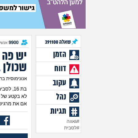
שאלה
391100
9900
אנשים
יש פה ל
הזמן
שכולן 
דווח
אנונימוסית בת 6
עקוב
בת 16, לסבית, מרגישה די לבד עם זה.
נהל
לא בקטע של א
אם את מרגישה 
תגיות
#גאווה
#לסבית