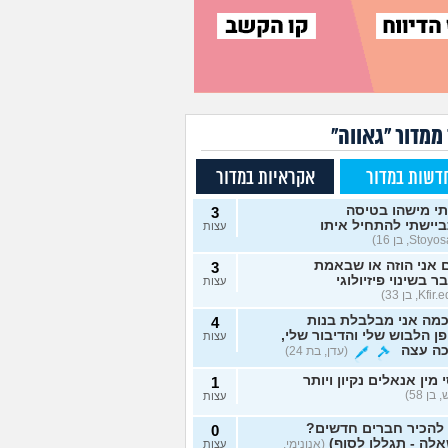
ממדור "גאווה"
דשות במדור
אקראיות במדור
י מישהו בטיסה
3
יישתי להתחיל איתו
עצות
אני הוזה או שבאמת
3
ר בשינוי פיזיולוגי
עצות
מה אני מבלבלת בנות
4
ן הלבוש שלי והדיבור שלי,
עצות
כה עצה
(עדן, בת 24)
 מין אנאלים נקיון ויותר
1
 בן 58)
עצות
 להכיר חברים חדשים?
0
לה - תגללו לסוף)
(אנונימי,
עצות