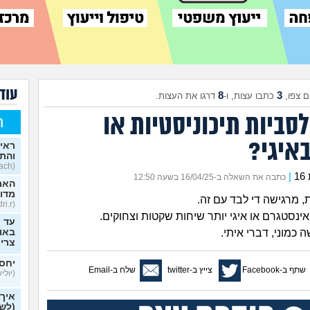
עוד 
8
3
 צפו,
כתבו עצות, ו-
דרגו את העצות.
סביות תיכוניסטיות או
ח
באיגי?
ראית
והתב
(Stoyosach, בן 16)
1
|
כתבה את השאלה ב-16/04/25 בשעה 12:50
האם 
מדוב
(Kfir.edri.r, בן 33)
ינסטגרם או איגי יותר שיחות שקטות וצחוקים.
עד כ
כמוני, דברי איתי.
באופ
צרי
יחסי
שתף ב-Facebook
צייץ ב-twitter
שלח ב-Email
(יוליש,
איך
(לשא