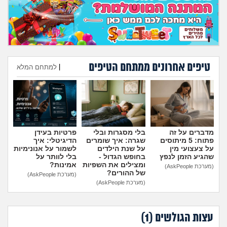
מה שעובר עליי
שומרים על הגוף
פיננסי וכלכלה
טיפים אחרונים ממתחם הטיפים
|
למתחם המלא
בין הסדינים
הוספת טיפ
חיות מחמד
מדברים על זה
בלי מסגרות ובלי
פרטיות בעידן
יוקר המחיה
פתוח: 5 מיתוסים
שגרה: איך שומרים
הדיגיטלי: איך
על צעצועי מין
על שנת הילדים
לשמור על אנונימיות
שהגיע הזמן לנפץ
בחופש הגדול -
בלי לוותר על
גאווה
ומצילים את השפיות
אמינות?
(מערכת AskPeople)
של ההורים?
(מערכת AskPeople)
(מערכת AskPeople)
עצות הגולשים (
1
)