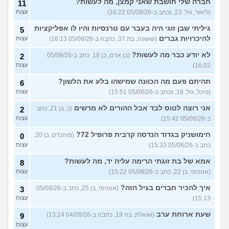
בן 19)
חברה שלי חושבת שאני קמצן, מה לעשות?
11
(ליאור, גיל: 23, נכתב ב-05/08/26 16:22)
עצות
שתי אופציות קשות לפני
2
השירות בצה"ל
(ניצן, בן 18)
עצות
גיליתי שבן זוגי היה בעבר עם טרנסיות והיו לו אפליקציות
5
התנשקתי עם מישהו מהבסיס
6
להיכרויות גברים
(שושנה, בת 37, כתבה ב-05/08/26 16:13)
עצות
שלי ואני לא יודעת מה אני
עצות
מרגישה לגבי זה
(תמר, בת 20)
לא יודע כבר מה לעשות?
(בן אדם, בן 18, כתב ב-05/08/26
2
16:02)
עצות
אפשרי לקבל מנ״תית בסירוב
0
בבאקום?
(ליה, בת 20)
עצות
תהיתם פעם מה הכוונה שמישהו בלע את הלשון?
6
מסלול אופק מודיעין - האם
2
(מיכל, גיל: 18, נכתב ב-05/08/26 15:51)
עצות
כדאי?
(ליהי, בת 18)
עצות
אני רוצה לטוס לבד אבל ההורים לא מרשים
(כ, בן 21, כתב
2
מה לסמן בשאלון העדפות אם
1
ב-05/08/26 15:42)
עצות
אני לא רוצה קרבי?
(אנונימי, בן
עצות
17)
חימושניק בגדוד הנדסה קרבית פרופיל 72?
(מוהנדס, בן 20,
0
כתב ב-05/08/26 15:33)
עצות
עוד שאלות חדשות במדור
אמא של בת זוגתי הרימה עליה יד, מה לעשות?
8
(אנונימי, בן 22, כתב ב-05/08/26 15:22)
עצות
איך להכיר חברים בגיל הזה?
(אנונימי, בן 25, כתב ב-05/08/26
3
15:13)
עצות
שעת ארוחת ערב
(שואלת, בת 19, כתבה ב-04/08/26 13:14)
9
עצות