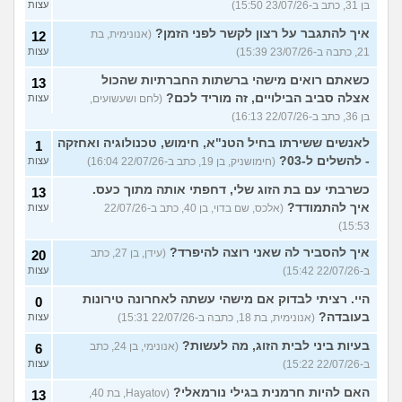
בן 31, כתב ב-23/07/26 15:50)
עצות
איך להתגבר על רצון לקשר לפני הזמן?
(אנונימית, בת
12
21, כתבה ב-23/07/26 15:39)
עצות
כשאתם רואים מישהי ברשתות החברתיות שהכול
13
אצלה סביב הבילויים, זה מוריד לכם?
(לחם ושעשועים,
עצות
בן 36, כתב ב-22/07/26 16:13)
לאנשים ששירתו בחיל הטנ"א, חימוש, טכנולוגיה ואחזקה
1
- להשלים ל-03?
(חימושניק, בן 19, כתב ב-22/07/26 16:04)
עצות
כשרבתי עם בת הזוג שלי, דחפתי אותה מתוך כעס.
13
איך להתמודד?
(אלכס, שם בדוי, בן 40, כתב ב-22/07/26
עצות
15:53)
איך להסביר לה שאני רוצה להיפרד?
(עידן, בן 27, כתב
20
ב-22/07/26 15:42)
עצות
היי. רציתי לבדוק אם מישהי עשתה לאחרונה טירונות
0
בעובדה?
(אנונימית, בת 18, כתבה ב-22/07/26 15:31)
עצות
בעיות ביני לבית הזוג, מה לעשות?
(אנונימי, בן 24, כתב
6
ב-22/07/26 15:22)
עצות
האם להיות חרמנית בגילי נורמאלי?
(Hayatov, בת 40,
13