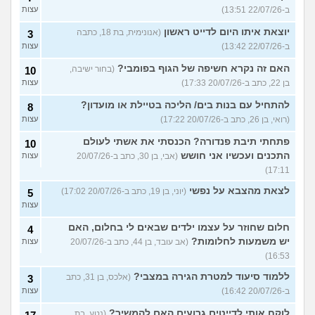
ב-22/07/26 13:51)
עצות
יוצאת איתו היום לדייט ראשון
(אנונימית, בת 18, כתבה
3
ב-22/07/26 13:42)
עצות
האם זה נקרא חשיפה של הגוף בפומבי?
(בחור ישיבה,
10
בן 22, כתב ב-20/07/26 17:33)
עצות
להתחיל עם בנות בים/ הליכה בטיילת או מועדון?
8
(רואי, בן 26, כתב ב-20/07/26 17:22)
עצות
פתחתי תיבת פנדורה? הכנסתי את אשתי לעולם
10
התכנים ועכשיו אני חושש
(אבי, בן 30, כתב ב-20/07/26
עצות
17:11)
לצאת מהצבא על נפשי
(יוני, בן 19, כתב ב-20/07/26 17:02)
5
עצות
חלום שחוזר על עצמו ילדים שבאים לי בחלום, האם
4
יש משמעות לחלומות?
(אב עובד, בן 44, כתב ב-20/07/26
עצות
16:53)
ללמוד סיעוד למטרת הגירה במצבי?
(אלכס, בן 31, כתב
3
ב-20/07/26 16:42)
עצות
לוקח אותי לדייטים גרועים האם להמשיך?
(נטע, בת