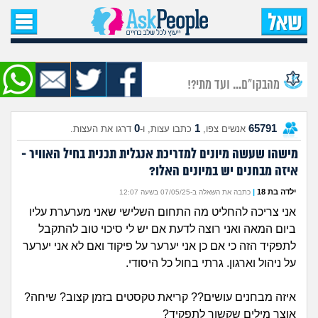
עמוד הבית
שאל שאלה
מהבקו"ם... ועד מתי?!
שאלות חדשות
0
1
65791
אנשים צפו,
כתבו עצות, ו-
דרגו את העצות.
שאלות שעוררו עניין
מישהו שעשה מיונים למדריכת אנגלית תכנית בחיל האוויר -
איזה מבחנים יש במיונים האלו?
עצות חדשות
ילדה בת 18
|
כתבה את השאלה ב-07/05/25 בשעה 12:07
מה קורה כאן?
אני צריכה להחליט מה התחום השלישי שאני מערערת עליו
ביום המאה ואני רוצה לדעת אם יש לי סיכוי טוב להתקבל
מתחם הטיפים
לתפקיד הזה כי אם כן אני יערער על פיקוד ואם לא אני יערער
על ניהול וארגון. גרתי בחול כל היסודי.
מדורים
איזה מבחנים עושים?? קריאת טקסטים בזמן קצוב? שיחה?
אוצר מילים שקשור לתפקיד?