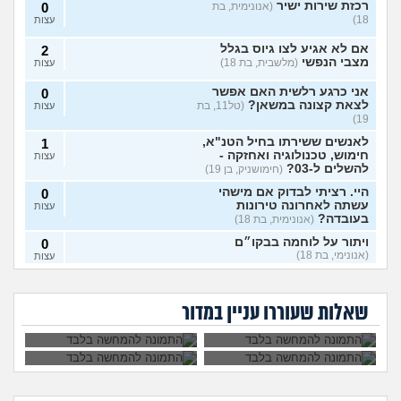
רכזת שירות ישיר
(אנונימית, בת
0
18)
עצות
אם לא אגיע לצו גיוס בגלל
2
מצבי הנפשי
(מלשבית, בת 18)
עצות
אני כרגע רלשית האם אפשר
0
לצאת קצונה במשאן?
(טל11, בת
עצות
19)
לאנשים ששירתו בחיל הטנ"א,
1
חימוש, טכנולוגיה ואחזקה -
עצות
להשלים ל-03?
(חימושניק, בן 19)
היי. רציתי לבדוק אם מישהי
0
עשתה לאחרונה טירונות
עצות
בעובדה?
(אנונימית, בת 18)
ויתור על לוחמה בבקו״ם
0
(אנונימי, בת 18)
עצות
אני רוצה להתגייס
השתחררתי מהצבא
ללוחמה. האם גברים
על פרופיל 21
ויתור על לוחמה בבקו״ם מה
1
לא מעוניינת לקבל את
איך להתמודד עם
ימנעו לצאת איתי?
ומתחרטת, אפשר
עושים אחרי?
(אנונימי, בת 18)
עצות
החיסונים בבקום, אני
החרטה על אי עשיית
לחזור לשרת?
שאלות שעוררו עניין במדור
יכולה לוותר?
צבא?
לצאת מהצבא על נפשי
(יוני, בן
5
19)
עצות
מיוני אשכול התעופה
(ככככ, בן
0
18)
עצות