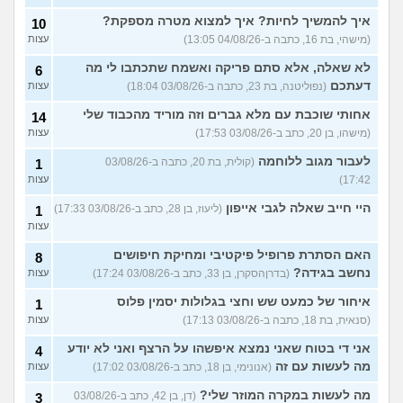
איך להמשיך לחיות? איך למצוא מטרה מספקת?
10
(מישהי, בת 16, כתבה ב-04/08/26 13:05)
עצות
לא שאלה, אלא סתם פריקה ואשמח שתכתבו לי מה
6
דעתכם
(נפוליטנה, בת 23, כתבה ב-03/08/26 18:04)
עצות
אחותי שוכבת עם מלא גברים וזה מוריד מהכבוד שלי
14
(מישהו, בן 20, כתב ב-03/08/26 17:53)
עצות
לעבור מגוב ללוחמה
(קולית, בת 20, כתבה ב-03/08/26
1
17:42)
עצות
היי חייב שאלה לגבי אייפון
(ליעוז, בן 28, כתב ב-03/08/26 17:33)
1
עצות
האם הסתרת פרופיל פיקטיבי ומחיקת חיפושים
8
נחשב בגידה?
(בדרןהסקרן, בן 33, כתב ב-03/08/26 17:24)
עצות
איחור של כמעט שש וחצי בגלולות יסמין פלוס
1
(סנאית, בת 18, כתבה ב-03/08/26 17:13)
עצות
אני די בטוח שאני נמצא איפשהו על הרצף ואני לא יודע
4
מה לעשות עם זה
(אנונימי, בן 18, כתב ב-03/08/26 17:02)
עצות
מה לעשות במקרה המוזר שלי?
(דן, בן 42, כתב ב-03/08/26
3