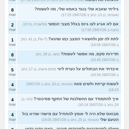
(אנונימית, בת 23, כתבה ב-29/07/26 17:36)
גיליתי שאבא שלי בוגד באמא שלי, מה לעשות?
8
(אנונימי, בן 13, כתב ב-29/07/26 17:25)
עצות
אם לא אגיע לצו גיוס בגלל מצבי הנפשי
(מלשבית, בת 18,
2
כתבה ב-29/07/26 17:05)
עצות
לתת לה זמן ולהשאיר המצב כמו שהוא?
(Flo-T, בן 41, כתב
1
ב-29/07/26 16:56)
עצות
תדירות סקס, מה אפשר לעשות?
(נשוי, בן 28, כתב
8
ב-29/07/26 16:45)
עצות
איבדתי את הבתולים על נערת ליווי
(סתם מישהו, בן 17, כתב
5
ב-29/07/26 16:34)
עצות
לעשות קרחת ולשים פאה
(אנונימי, בן 20, כתב ב-29/07/26
4
16:23)
עצות
איך להתמודד עם ההשלכות של התקף פסיכוטי?
(ג'וני, בן
4
24, כתב ב-29/07/26 16:14)
עצות
מבואס שלא היה לי אומץ להתחיל עם מישהי שהיא בול
4
הטעם שלי
(אנונימי, בן 25, כתב ב-29/07/26 16:05)
עצות
שאלה לסטודנטים ולמהנדסי תוכנה - האם עדיין כדאי