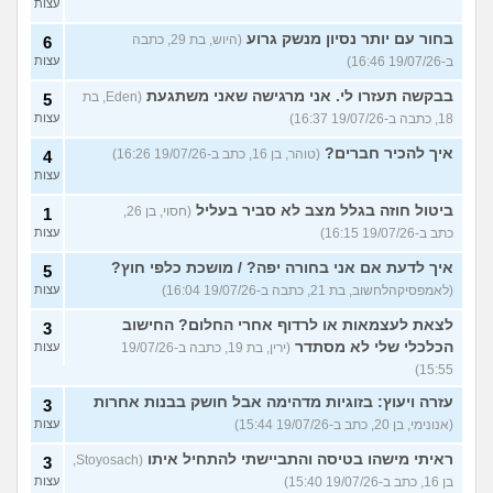
עצות
בחור עם יותר נסיון מנשק גרוע
(היוש, בת 29, כתבה
6
ב-19/07/26 16:46)
עצות
בבקשה תעזרו לי. אני מרגישה שאני משתגעת
(Eden, בת
5
18, כתבה ב-19/07/26 16:37)
עצות
איך להכיר חברים?
(טוהר, בן 16, כתב ב-19/07/26 16:26)
4
עצות
ביטול חוזה בגלל מצב לא סביר בעליל
(חסוי, בן 26,
1
כתב ב-19/07/26 16:15)
עצות
איך לדעת אם אני בחורה יפה? / מושכת כלפי חוץ?
5
(לאמפסיקהלחשוב, בת 21, כתבה ב-19/07/26 16:04)
עצות
לצאת לעצמאות או לרדוף אחרי החלום? החישוב
3
הכלכלי שלי לא מסתדר
(ירין, בת 19, כתבה ב-19/07/26
עצות
15:55)
עזרה ויעוץ: בזוגיות מדהימה אבל חושק בבנות אחרות
3
(אנונימי, בן 20, כתב ב-19/07/26 15:44)
עצות
ראיתי מישהו בטיסה והתביישתי להתחיל איתו
(Stoyosach,
3
בן 16, כתב ב-19/07/26 15:40)
עצות