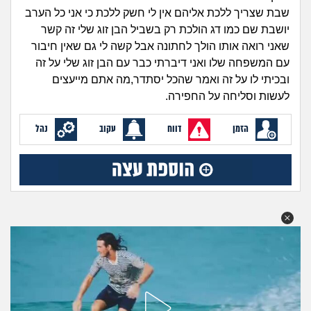
זוגיות
חיפוש שאלות
שבת שצריך ללכת אליהם אין לי חשק ללכת כי אני כל הערב
|
יושבת שם כמו דג הולכת רק בשביל הבן זוג שלי זה קשר
היריון ולידה
הרשמה
התחברות
שאני רואה אותו הולך לחתונה אבל קשה לי גם שאין חיבור
עם המשפחה שלו ואני דיברתי כבר עם הבן זוג שלי על זה
הורות ומשפחה
ובכיתי לו על זה ואמר שהכל יסתדר,מה אתם מייעצים
לעשות וסליחה על החפירה.
מתבגרים
הזמן
דווח
עקוב
נהל
מהבקו"ם... ועד מתי?!
לימודים וסטודנטים
עבודה וקריירה
חברים ואנשים
בית, שכנים ושותפים