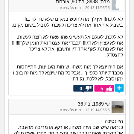
מרס_3938, בת 90, אורחת
|
17/05/25 20:13
דווח על עצה זו
לא ללכת!! אין לך מה לחפש במקום שלא נוח לך בו!!
בשביל אף אחד את לא צריכה לשבת ולסבול בשום מקום.
לא ללכת, לעולם אל תעשי משהו שאת לא רוצה לעשות.
את לא עציץ ולא דג!!! תכבדי את עצמך ואת הזמן שלך!!!!!!!
את לא נותנת לאף אחד דין וחשבון ואת לא צריכה
להצטדק.
אם היה יוצא לך מזה משהו, שיחות מעניינות, התייחסות
מכבדת יותר כלפייך... אבל כל מה שיוצא לך מזה זה בזבוז
זמן וסבל. לא ללכת, נקודה.
0
5
שי 1989, בת 36
|
14/05/25 12:19
דווח על עצה זו
היי נסיכה
כנראה שיש שם איזה משהו, או רקע או מריבה מהעבר.
אל תשכחי שאתם כבר שנה וחצי ביחד, ייתכן שאיזו מילה