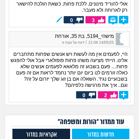
אולי להוריד מינונים. ללכת פחות. כשאת הולכת להישאר
רק לארוחה ולא מעבר.
0
3
מישהי_5194, בת 35, אורחת
|
14/05/25 21:06
דווח על עצה זו
היי, לפעמים אין מה לעשות ויש אנשים שפחות מתחברים
אלינו. הייתי מציעה משהו פחות פופולארי אבל אולי להפגש
פחות… פעם בשבוע זה מלאאא לפעמים אנשים שלא
כאלה זורמים לנו ביום יום יותר נחמד לראות אם זה פעם
בשבועיים נגיד. השאלה אם בן זוג שלך יזרום על זה?
וגם.. איך את מרגישה כלפיהם?
0
2
עוד ממדור "הורות ומשפחה"
חדשות במדור
אקראיות במדור