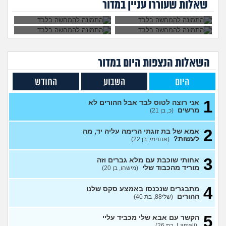
29)
להתמודד?
דופק, מה לעשות?
שאלות שעוררו עניין במדור
לעשות?
כבר
האם מה שאני מרגיש זה הגיוני
8
ותקין?
(לירון, בן 31)
עצות
חלום שחוזר על עצמו ילדים
4
שבאים לי בחלום, האם יש
עצות
משמעות לחלומות?
(אב
השאלות הנצפות ה
יום
במדור
עובד, בן 44)
כמות אורחים לחתונה
8
היום
השבוע
החודש
עצות
(אנונימי, בן 28)
האם גם אתם חוויתם התעללות
5
1
אני רוצה לטוס לבד אבל ההורים לא
מההורים?
(דיוויד, בן 22)
עצות
מרשים
(כ, בן 21)
אני אבוד, מה אני צריך
2
2
לעשות?
(addd, בן 21)
אמא של בת זוגתי הרימה עליה יד, מה
עצות
לעשות?
(אנונימי, בן 22)
איפה אני? לא רואים אותי?
3
(אנונימית, בת 18)
עצות
3
אחותי שוכבת עם מלא גברים וזה
מוריד מהכבוד שלי
(מישהו, בן 20)
איך אני אמורה להתמודד עם
7
המצב?
(אנונימית, בת 21)
עצות
4
מתבגרים שנכנסו באמצע סקס שלנו
אני רוצה לנתק איתו קשר ולא
ההורים
6
(שלי88, בת 40)
מצליחה לעשות את זה
(MAJA,
עצות
בת 28)
5
הקשר עם אבא שלי מכביד עליי
נערה בת 18 שרוצה לצאת
19
(Lamali, בת 26)