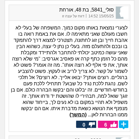
סולי_5841, בת 48, אורחת
|
15/05/25 14:52
דווח על עצה זו
לצערי נמצאת באותו מקום כמוך. המשפחה של בעלי לא
חשבו מעולם שאני מתאימה לו. אם את באמת רואה בו
אהבת חייך ובן זוג לחתונה, תצטרכי למצוא דרך להתמקד
בו ובכם ולהתעלם מזה. בעלי כן נתן לי עצה, כשהוא הבין
שאני עושה כמיטב יכולתי להתחבר ולהתיידד ומקבלת
מהם כל הזמן כתף קרה או פאסיב אגרסיב: "מי שלא רוצה
אותך, את פי אלף לא רוצה אותו". מה זה אומר? פשוט לא
לשמור על קשר. לא צריך לריב או לעקוץ. פשוט להצביע
ברגליים. רוצים אותך? יבואו אלייך. לא רוצים? אל תלכי
לשם. נהגת ללכת נגיד כל שבוע? תתחילי ללכת פעם
בחודש-חודשיים. זה יבלוט והם יבקשו הבהרה כולם. אם בן
זוגך שואל למה, תבהירי לו שהושטת יד ודחו אותך. זה
משפיל ולא תהיי במקום בו לא נעים לך, בייחוד שהוא
מנפנף את הנושא כשאת מדברת איתו. אם הם יבקשו
ממנו הבהרות לאן...
(המשך)
0
6