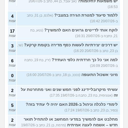
יש משמעות לחלומות?
(אב עובד, בן 44, כתב ב-20/07/26
עצות
16:53)
ללמוד סיעוד למטרת הגירה במצבי?
(אלכס, בן 31, כתב
4
ב-20/07/26 16:42)
עצות
לוקח אותי לדייטים גרועים האם להמשיך?
(נטע, בת
17
21, כתבה ב-20/07/26 16:31)
עצות
יש דרכים יצירתיות לעשות כסף מדירה בקומת קרקע?
(שי,
3
בן 23, כתב ב-20/07/26 16:20)
עצות
למה אני כל כך חרדתית כלפי העתיד?
(ירין, בת 19, כתבה
6
ב-20/07/26 16:09)
עצות
מיוני אשכול התעופה
(ככככ, בן 18, כתב ב-20/07/26 16:00)
0
עצות
עשיתי מיקרובליידינג לפני חמש שנים ואני מתחרטת על
2
זה
(אנונימית, בת 23, כתבה ב-19/07/26 17:35)
עצות
לימודי כלכלה וניהול ב-2026 האם יהיה לי עתיד בזה?
5
(כפיר, בן 23, כתב ב-19/07/26 17:24)
עצות
מתלבט אם להמשיך במדעי המחשב או להתחיל תואר
2
חדש – אשמח לעצה אמיתית
(מדמח, בן 21, כתב ב-19/07/26
עצות