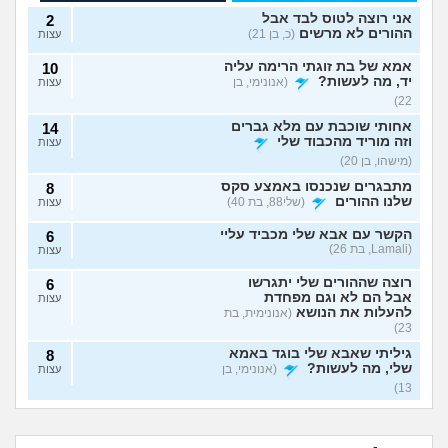
אני רוצה לטוס לבד אבל
2
ההורים לא מרשים
(כ, בן 21)
עצות
אמא של בת זוגתי הרימה עליה
10
יד, מה לעשות?
(אנונימי, בן
עצות
22)
אחותי שוכבת עם מלא גברים
14
וזה מוריד מהכבוד שלי
עצות
(מישהו, בן 20)
מתבגרים שנכנסו באמצע סקס
8
שלנו ההורים
(שלי88, בת 40)
עצות
הקשר עם אבא שלי מכביד עליי
6
(Lamali, בת 26)
עצות
רוצה שההורים שלי יתגרשו
6
אבל הם לא וגם מפחדת
עצות
להעלות את הנושא
(אנונימית, בת
23)
גיליתי שאבא שלי בוגד באמא
8
שלי, מה לעשות?
(אנונימי, בן
עצות
13)
אמא שלי פוגעת בי כי
אמא שלי לוחצת עליי
אני חושדת שאח שלי עומד
9
לא הבאתי עדיין ילדים
להתחתן בשידוך עם
להסתפח לכת
(Sister, בת
עצות
אמא שלי שונאת את
אני אובססיבית לאמא
לעולם. איך
כל אחת שיש לה
חברה שלי מה
שלי וזה חונק אותי