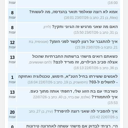
16:00)
עצות
אמא לא רוצה שאלמד תואר בהנדסה, מה לעשות?
8
(Alex, בן 21, כתב ב-23/07/26 16:01)
עצות
האם מה שאני מרגיש זה הגיוני ותקין?
(לירון,
8
בן 31, כתב ב-23/07/26 15:50)
עצות
איך להתגבר על רצון לקשר לפני הזמן?
(אנונימית, בת
12
21, כתבה ב-23/07/26 15:39)
עצות
כשאתם רואים מישהי ברשתות החברתיות שהכול
13
אצלה סביב הבילויים, זה מוריד לכם?
(לחם ושעשועים,
עצות
בן 36, כתב ב-22/07/26 16:13)
לאנשים ששירתו בחיל הטנ"א, חימוש, טכנולוגיה ואחזקה
1
- להשלים ל-03?
(חימושניק, בן 19, כתב ב-22/07/26 16:04)
עצות
כשרבתי עם בת הזוג שלי, דחפתי אותה מתוך כעס.
13
איך להתמודד?
(אלכס, שם בדוי, בן 40, כתב ב-22/07/26
עצות
15:53)
איך להסביר לה שאני רוצה להיפרד?
(עידן, בן 27, כתב
20
ב-22/07/26 15:42)
עצות
היי. רציתי לבדוק אם מישהי עשתה לאחרונה טירונות
0