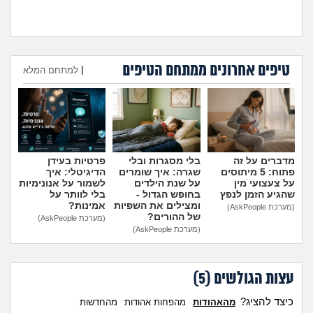
טיפים אחרונים ממתחם הטיפים
היועצת המליצה לשלוח את
עומדת להיות בפנימייה ויש לי
|
למתחם המלא
הבן שלי לפנימייה, לסמוך
חבר, אני יכולה להביא אותו
עליה?
(אמא מודאגת, בת
לחדר שלי?
(פנימיסטית
הוספת טיפ
35)
לעתיד, בת 16)
מדברים על זה
בלי מסגרות ובלי
פרטיות בעידן
פתוח: 5 מיתוסים
שגרה: איך שומרים
הדיגיטלי: איך
על צעצועי מין
על שנת הילדים
לשמור על אנונימיות
שהגיע הזמן לנפץ
בחופש הגדול -
בלי לוותר על
ומצילים את השפיות
אמינות?
(מערכת AskPeople)
של ההורים?
(מערכת AskPeople)
(מערכת AskPeople)
עצות הגולשים (
5
)
כיצד להציג?
מהאהודות
מהפחות אהודות
מהחדשות