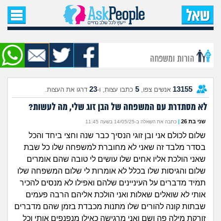
עמוד הבית
שאל שאלה
הורות ומשפחה
שאלות חדשות
23
5
13155
אנשים צפו,
כתבו עצות, ו-
דרגו את העצות.
שאלות שעוררו עניין
לא מסתדרת עם המשפחה של הבן זוג שלי, מה לעשות?
עצות חדשות
שני בת 26
|
כתבה את השאלה ב-14/05/25 בשעה 11:45
שלום לכולם אני ובן זוגי הנסיך כבר שנה וחצי ביחד והכל
מה קורה כאן?
בסדר מלבד זה שאני לא מחוברת למשפחה שלו כל שבת
שאני הולכת אליו אחים שלו עושים לי טובה שהם אומרים
מתחם הטיפים
שלום והגיסות שלו בכלל לא אומרות לי שלום המשפחה שלו
תמיד מדברים על העיניינים שלהם ואפילו לא מנסים להכיר
מדורים
אותי לא שואלים שאלות ואני הולכת אליהם הרבה פעמים
שבתות קונה להורים שלו מתנות מכבדת בזמן שהם מדברים
זורקת מילה פה ושם ואני מרגישה כאילו מנפנפים אותי וכל