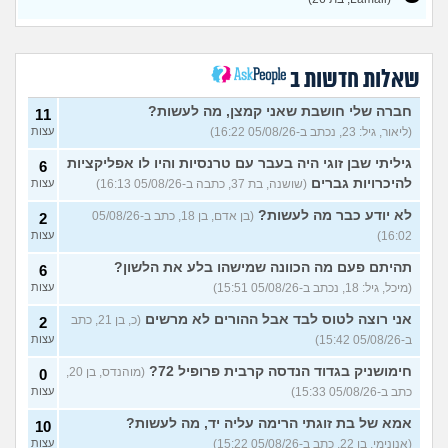
בשאלה ומפחדת מהתגובה של
עצות
ההורים
(אנונימי, בת 18)
סבתא אהובה, בודדה
4
ומשתוללת
(רק נכד, בן 28)
עצות
שאלות חדשות ב
האם אח שלי מקנא/שונא את
8
חברה שלי חושבת שאני קמצן, מה לעשות?
11
אשתי?
(אורי, בן 33)
עצות
(ליאור, גיל: 23, נכתב ב-05/08/26 16:22)
עצות
הבת שלי מדוכדכת שאני ואביה
4
גיליתי שבן זוגי היה בעבר עם טרנסיות והיו לו אפליקציות
6
מבוגרים... איך מתמודדים?
(.,
עצות
בת 45)
להיכרויות גברים
(שושנה, בת 37, כתבה ב-05/08/26 16:13)
עצות
יש לי אפוטרופוס ואני לא מבין
5
לא יודע כבר מה לעשות?
(בן אדם, בן 18, כתב ב-05/08/26
2
למה
(זורו, בן 40)
עצות
16:02)
עצות
לא יודע מה לעשות יותר עם
5
תהיתם פעם מה הכוונה שמישהו בלע את הלשון?
6
המשפחה שלי
(יורם, בן 23)
עצות
(מיכל, גיל: 18, נכתב ב-05/08/26 15:51)
עצות
בן 10 לא רוצה שאנחנו ההורים
9
נהיה נוכחים במסיבת סיום של
אני רוצה לטוס לבד אבל ההורים לא מרשים
(כ, בן 21, כתב
2
עצות
הכיתה
(גורי, בן 42)
ב-05/08/26 15:42)
עצות
מה הסוד הזה שגורם לריח
7
חימושניק בגדוד הנדסה קרבית פרופיל 72?
(מוהנדס, בן 20,
0
הטוב להשאר בבגד לאורך זמן
עצות
כתב ב-05/08/26 15:33)
עצות
???
(מתלמדת, בת 50)
אמא של בת זוגתי הרימה עליה יד, מה לעשות?
איך לומר להורים שאני רוצה
10
9
להיות חילוני?
(אהרן, בן 17)
עצות
(אנונימי, בן 22, כתב ב-05/08/26 15:22)
עצות