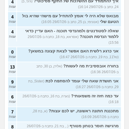
איך להתמודד עם ההשלכות של התקף פסיכוטי?
(ג'וני, בן
4
24, כתב ב-29/07/26 16:14)
עצות
מבואס שלא היה לי אומץ להתחיל עם מישהי שהיא בול
4
הטעם שלי
(אנונימי, בן 25, כתב ב-29/07/26 16:05)
עצות
שאלה לסטודנטים ולמהנדסי תוכנה - האם עדיין כדאי
4
ללמוד הנדסת תוכנה?
(אסראא, בת 18, כתבה ב-29/07/26
עצות
15:56)
אני כרגע רלשית האם אפשר לצאת קצונה במשאן?
0
(טל11, בת 19, כתבה ב-26/07/26 16:47)
עצות
בחורה אובססיבית מה לעשות?
(אלירן, בן 30, כתב
13
ב-26/07/26 16:36)
עצות
אני חושדת שאח שלי עומד להסתפח לכת
(Sister, בת
9
29, כתבה ב-26/07/26 16:27)
עצות
עד כמה חזה זה משמעותי?
(נערה, בת 16, כתבה ב-26/07/26
6
16:18)
עצות
מתכננת חתונה ראשונה, יש לכם עצות?
(א, בת 28,
7
כתבה ב-26/07/26 16:09)
עצות
מרגישה חוסר בטחון מטורף
(.., בת 21, כתבה ב-26/07/26
8