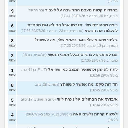
17:56)
עצות
בחרדות קשות מעצם המחשבה על לעבוד
(בחורה של
9
חופש, בת 30, כתבה ב-29/07/26 17:47)
עצות
רוצה שההורים שלי יתגרשו אבל הם לא וגם מפחדת
6
להעלות את הנושא
(אנונימית, בת 23, כתבה ב-29/07/26 17:36)
עצות
גיליתי שאבא שלי בוגד באמא שלי, מה לעשות?
8
(אנונימי, בן 13, כתב ב-29/07/26 17:25)
עצות
אם לא אגיע לצו גיוס בגלל מצבי הנפשי
(מלשבית, בת 18,
2
כתבה ב-29/07/26 17:05)
עצות
לתת לה זמן ולהשאיר המצב כמו שהוא?
(Flo-T, בן 41, כתב
1
ב-29/07/26 16:56)
עצות
תדירות סקס, מה אפשר לעשות?
(נשוי, בן 28, כתב
8
ב-29/07/26 16:45)
עצות
איבדתי את הבתולים על נערת ליווי
(סתם מישהו, בן 17, כתב
5
ב-29/07/26 16:34)
עצות
לעשות קרחת ולשים פאה
(אנונימי, בן 20, כתב ב-29/07/26
4
16:23)
עצות