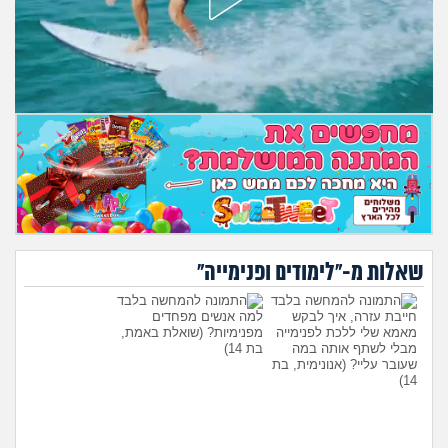
מה שעובר עליי
שומרים על הגוף
פיננסי וכלכלה
בין הסדינים
חיות מחמד
יוקר המחיה
שאלות מ-"לימודים ופנימייה"
גאווה
חייבת עזרה, איך לבקש
למה אנשים מפחדים
מאמא שלי ללכת לפנימייה
מפנימיות?
(שואלת באמת,
מבלי לשתף אותה במה
בת 14)
שעובר עליי?
(אנונימית, בת
14)