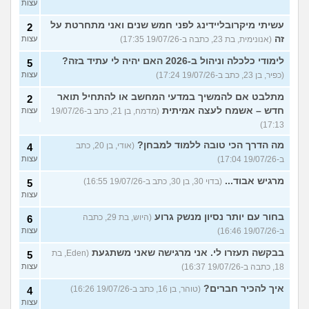
עצות
עשיתי מיקרובליידינג לפני חמש שנים ואני מתחרטת על
2
זה
(אנונימית, בת 23, כתבה ב-19/07/26 17:35)
עצות
לימודי כלכלה וניהול ב-2026 האם יהיה לי עתיד בזה?
5
(כפיר, בן 23, כתב ב-19/07/26 17:24)
עצות
מתלבט אם להמשיך במדעי המחשב או להתחיל תואר
2
חדש – אשמח לעצה אמיתית
(מדמח, בן 21, כתב ב-19/07/26
עצות
17:13)
מה הדרך הכי טובה ללמוד למבחן?
(אודי, בן 20, כתב
4
ב-19/07/26 17:04)
עצות
מרגיש אבוד...
(בדוי 30, בן 30, כתב ב-19/07/26 16:55)
5
עצות
בחור עם יותר נסיון מנשק גרוע
(היוש, בת 29, כתבה
6
ב-19/07/26 16:46)
עצות
בבקשה תעזרו לי. אני מרגישה שאני משתגעת
(Eden, בת
5
18, כתבה ב-19/07/26 16:37)
עצות
איך להכיר חברים?
(טוהר, בן 16, כתב ב-19/07/26 16:26)
4
עצות