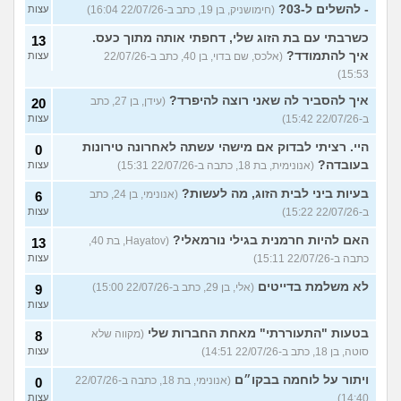
- להשלים ל-03?
(חימושניק, בן 19, כתב ב-22/07/26 16:04)
עצות
כשרבתי עם בת הזוג שלי, דחפתי אותה מתוך כעס.
13
איך להתמודד?
(אלכס, שם בדוי, בן 40, כתב ב-22/07/26
עצות
15:53)
איך להסביר לה שאני רוצה להיפרד?
(עידן, בן 27, כתב
20
ב-22/07/26 15:42)
עצות
היי. רציתי לבדוק אם מישהי עשתה לאחרונה טירונות
0
בעובדה?
(אנונימית, בת 18, כתבה ב-22/07/26 15:31)
עצות
בעיות ביני לבית הזוג, מה לעשות?
(אנונימי, בן 24, כתב
6
ב-22/07/26 15:22)
עצות
האם להיות חרמנית בגילי נורמאלי?
(Hayatov, בת 40,
13
כתבה ב-22/07/26 15:11)
עצות
לא משלמת בדייטים
(אלי, בן 29, כתב ב-22/07/26 15:00)
9
עצות
בטעות "התעוררתי" מאחת החברות שלי
(מקווה שלא
8
סוטה, בן 18, כתב ב-22/07/26 14:51)
עצות
ויתור על לוחמה בבקו״ם
(אנונימי, בת 18, כתבה ב-22/07/26
0
14:40)
עצות