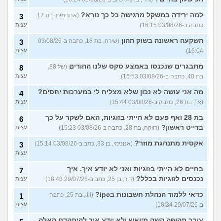
למה ירידה במשקל מרגישה כל כך נורא?
(אנונימית, בת 17,
3
כתבה ב-03/08/26 16:15)
עצות
השקעה ראשונה בשוק ההון
(שירה, בת 18, כתבה ב-03/08/26
3
16:04)
עצות
מתבגרים שנכנסו באמצע סקס שלנו ההורים
(שלי88,
8
בת 40, כתבה ב-03/08/26 15:53)
עצות
מה אני עושה לא נכון שלא מצליח לי במערכות יחסים?
4
(א׳, בת 26, כתבה ב-03/08/26 15:44)
עצות
בת 28 ואף פעם לא הייתי בזוגיות, האם לשקר על כך
6
בדייט ראשון?
(רווקה, בת 28, כתבה ב-03/08/26 15:23)
עצות
אקסית מתנהגת מוזר?
(אנונימי, בן 33, כתב ב-03/08/26 15:14)
3
עצות
בחיים לא הייתי בזוגיות ואני לא יודע איך. איך
7
נכנסים לזוגיות בכלל?
(דור, בן 25, כתב ב-29/07/26 18:43)
עצות
כדאי ללמוד הנהלת חשבונות בipc?
(lili, בת 25, כתבה
1
ב-29/07/26 18:34)
עצות
עובר תקופה קשה מיואש ולא יודע איך להיתקדם האלה