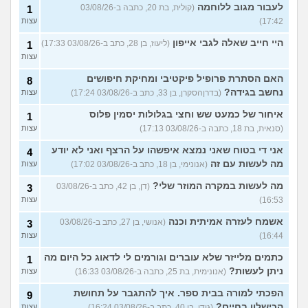
לעבור מגוב ללוחמה
(קולית, בת 20, כתבה ב-03/08/26
1
17:42)
עצות
היי חייב שאלה לגבי אייפון
(ליעוז, בן 28, כתב ב-03/08/26 17:33)
1
עצות
האם הסתרת פרופיל פיקטיבי ומחיקת חיפושים
8
נחשב בגידה?
(בדרןהסקרן, בן 33, כתב ב-03/08/26 17:24)
עצות
איחור של כמעט שש וחצי בגלולות יסמין פלוס
1
(סנאית, בת 18, כתבה ב-03/08/26 17:13)
עצות
אני די בטוח שאני נמצא איפשהו על הרצף ואני לא יודע
4
מה לעשות עם זה
(אנונימי, בן 18, כתב ב-03/08/26 17:02)
עצות
מה לעשות במקרה המוזר שלי?
(דן, בן 42, כתב ב-03/08/26
3
16:53)
עצות
אשמח לעזרה אמיתית וכנה
(אנושי, בן 27, כתב ב-03/08/26
3
16:44)
עצות
כתמים מלייזר שלא עוברים וגורמים לי לדאוג כל היום מה
1
ניתן לעשות?
(אנונימית, בת 25, כתבה ב-03/08/26 16:33)
עצות
הפכתי למורה בבית ספר. איך להתגבר על תחושת
9
הכישלון בחיים?
(גידי, בן 40, כתב ב-03/08/26 16:24)
עצות