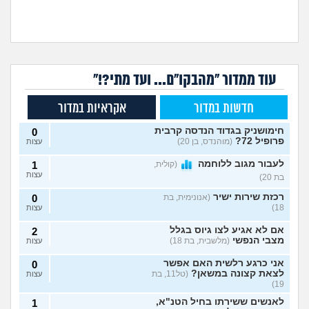
עוד ממדור "מהבקו"ם... ועד מתי?!"
חדשות במדור
אקראיות במדור
חימושניק בגדוד הנדסה קרבית
0
פרופיל 72?
(מוהנדס, בן 20)
עצות
לעבור מגוב ללוחמה
(קולית,
1
עצות
בת 20)
רכזת שירות ישיר
(אנונימית, בת
0
18)
עצות
אם לא אגיע לצו גיוס בגלל
2
מצבי הנפשי
(מלשבית, בת 18)
עצות
אני כרגע רלשית האם אפשר
0
לצאת קצונה במשאן?
(טל11, בת
עצות
19)
לאנשים ששירתו בחיל הטנ"א,
1