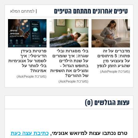
מה שעובר עליי
טיפים אחרונים ממתחם הטיפים
|
למתחם המלא
שומרים על הגוף
הוספת טיפ
פיננסי וכלכלה
בין הסדינים
מדברים על זה
בלי מסגרות ובלי
פרטיות בעידן
פתוח: 5 מיתוסים
שגרה: איך שומרים
הדיגיטלי: איך
על צעצועי מין
על שנת הילדים
לשמור על אנונימיות
חיות מחמד
שהגיע הזמן לנפץ
בחופש הגדול -
בלי לוותר על
ומצילים את השפיות
אמינות?
(מערכת AskPeople)
של ההורים?
(מערכת AskPeople)
יוקר המחיה
(מערכת AskPeople)
גאווה
עצות הגולשים (
0
)
טרם נכתבו עצות למיואש אנונימי,
כתיבת עצה כעת