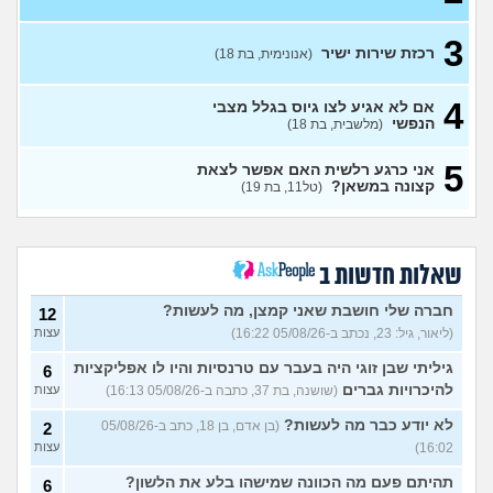
יודעים איך לעבור
(חיילת, בת 19)
עצות
3
שירות לאומי באגף השיקום
3
רכזת שירות ישיר
(אנונימית, בת 18)
(שיר, בת 18)
עצות
כדאי לחתום קבע או לא?
2
(xxx,
4
אם לא אגיע לצו גיוס בגלל מצבי
בן 21)
עצות
הנפשי
(מלשבית, בת 18)
גלי צהל, מישהו יכול להסביר לי
0
5
אני כרגע רלשית האם אפשר לצאת
מה התפקיד?
(הי, בן 19)
עצות
קצונה במשאן?
(טל11, בת 19)
איזה תפקיד הכי כדאי (מנילה)
0
לפני גיוס עולה ליב
(Akppp, בת
עצות
17)
מנהל רשת בחיל התקשוב או
שאלות חדשות ב
0
לוחם הגנה אווירית?
(Maor,
עצות
בן 19)
חברה שלי חושבת שאני קמצן, מה לעשות?
12
(ליאור, גיל: 23, נכתב ב-05/08/26 16:22)
עצות
שתי אופציות קשות לפני
2
השירות בצה"ל
(ניצן, בן 18)
עצות
גיליתי שבן זוגי היה בעבר עם טרנסיות והיו לו אפליקציות
6
התנשקתי עם מישהו מהבסיס
6
להיכרויות גברים
(שושנה, בת 37, כתבה ב-05/08/26 16:13)
עצות
שלי ואני לא יודעת מה אני
עצות
מרגישה לגבי זה
(תמר, בת 20)
לא יודע כבר מה לעשות?
(בן אדם, בן 18, כתב ב-05/08/26
2
16:02)
עצות
אפשרי לקבל מנ״תית בסירוב
0
בבאקום?
(ליה, בת 20)
עצות
תהיתם פעם מה הכוונה שמישהו בלע את הלשון?
6