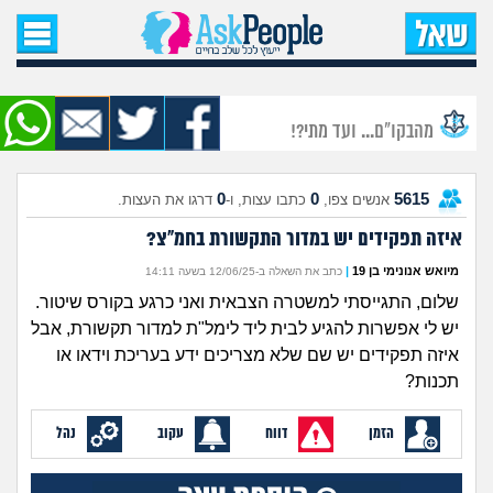
עמוד הבית
שאל שאלה
מהבקו"ם... ועד מתי?!
שאלות חדשות
0
0
5615
אנשים צפו,
כתבו עצות, ו-
דרגו את העצות.
שאלות שעוררו עניין
איזה תפקידים יש במדור התקשורת בחמ"צ?
עצות חדשות
מיואש אנונימי בן 19
|
כתב את השאלה ב-12/06/25 בשעה 14:11
שלום, התגייסתי למשטרה הצבאית ואני כרגע בקורס שיטור.
מה קורה כאן?
יש לי אפשרות להגיע לבית ליד לימל"ת למדור תקשורת, אבל
איזה תפקידים יש שם שלא מצריכים ידע בעריכת וידאו או
מתחם הטיפים
תכנות?
הזמן
דווח
עקוב
נהל
מדורים