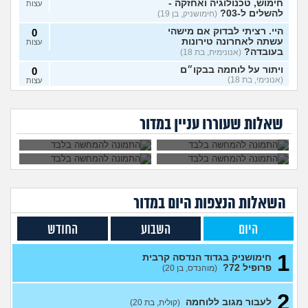
חימוש, טכנולוגיה ואחזקה -
עצות
להשלים ל-03?
(חימושניק, בן 19)
היי. רציתי לבדוק אם מישהי
0
עשתה לאחרונה טירונות
עצות
בעובדה?
(אנונימית, בת 18)
ויתור על לוחמה בבקו״ם
0
(אנונימי, בת 18)
עצות
אני רוצה להתגייס
השתחררתי מהצבא
ללוחמה. האם גברים
על פרופיל 21
ויתור על לוחמה בבקו״ם מה
1
לא מעוניינת לקבל את
איך להתמודד עם
ימנעו לצאת איתי?
ומתחרטת, אפשר
עושים אחרי?
(אנונימי, בת 18)
עצות
החיסונים בבקום, אני
החרטה על אי עשיית
לחזור לשרת?
שאלות שעוררו עניין במדור
יכולה לוותר?
צבא?
לצאת מהצבא על נפשי
(יוני, בן
5
19)
עצות
מיוני אשכול התעופה
(ככככ, בן
0
18)
עצות
השאלות הנצפות ה
יום
במדור
מה דעתכם על מסלול מודאל
3
בחיל המודיעין?
(צגצגצג, בן 18)
עצות
היום
השבוע
החודש
צה"ל מכחיש החזרת ציוד א
1
בזמן שהחזרתי, וההשלכות
עצות
1
(משוחרר )?(, בן 21)
חימושניק בגדוד הנדסה קרבית
פרופיל 72?
(מוהנדס, בן 20)
מה עושים עם החיים עכשיו?
4
(אנוני, בת 18)
עצות
2
לעבור מגוב ללוחמה
(קולית, בת 20)
אנשים שעברו מחיל הטנא/
0