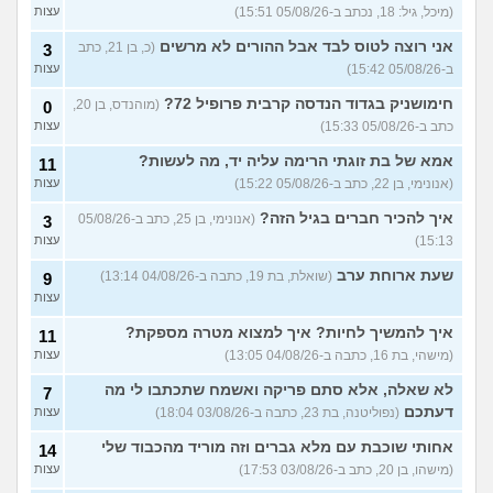
מסלול אופק מודיעין - האם
2
(מיכל, גיל: 18, נכתב ב-05/08/26 15:51)
עצות
כדאי?
(ליהי, בת 18)
עצות
אני רוצה לטוס לבד אבל ההורים לא מרשים
(כ, בן 21, כתב
3
מה לסמן בשאלון העדפות אם
1
ב-05/08/26 15:42)
עצות
אני לא רוצה קרבי?
(אנונימי, בן
עצות
17)
חימושניק בגדוד הנדסה קרבית פרופיל 72?
(מוהנדס, בן 20,
0
כתב ב-05/08/26 15:33)
עצות
עוד שאלות חדשות במדור
אמא של בת זוגתי הרימה עליה יד, מה לעשות?
11
(אנונימי, בן 22, כתב ב-05/08/26 15:22)
עצות
איך להכיר חברים בגיל הזה?
(אנונימי, בן 25, כתב ב-05/08/26
3
15:13)
עצות
שעת ארוחת ערב
(שואלת, בת 19, כתבה ב-04/08/26 13:14)
9
עצות
איך להמשיך לחיות? איך למצוא מטרה מספקת?
11
(מישהי, בת 16, כתבה ב-04/08/26 13:05)
עצות
לא שאלה, אלא סתם פריקה ואשמח שתכתבו לי מה
7
דעתכם
(נפוליטנה, בת 23, כתבה ב-03/08/26 18:04)
עצות
אחותי שוכבת עם מלא גברים וזה מוריד מהכבוד שלי
14
(מישהו, בן 20, כתב ב-03/08/26 17:53)
עצות