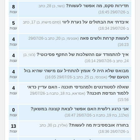
תדירות סקס, מה אפשר לעשות?
(נשוי, בן 28, כתב
8
ב-29/07/26 16:45)
עצות
איבדתי את הבתולים על נערת ליווי
(סתם מישהו, בן 17, כתב
5
ב-29/07/26 16:34)
עצות
לעשות קרחת ולשים פאה
(אנונימי, בן 20, כתב ב-29/07/26
4
16:23)
עצות
איך להתמודד עם ההשלכות של התקף פסיכוטי?
(ג'וני, בן
4
24, כתב ב-29/07/26 16:14)
עצות
מבואס שלא היה לי אומץ להתחיל עם מישהי שהיא בול
4
הטעם שלי
(אנונימי, בן 25, כתב ב-29/07/26 16:05)
עצות
שאלה לסטודנטים ולמהנדסי תוכנה - האם עדיין כדאי
4
ללמוד הנדסת תוכנה?
(אסראא, בת 18, כתבה ב-29/07/26
עצות
15:56)
אני כרגע רלשית האם אפשר לצאת קצונה במשאן?
0
(טל11, בת 19, כתבה ב-26/07/26 16:47)
עצות
בחורה אובססיבית מה לעשות?
(אלירן, בן 30, כתב
13
ב-26/07/26 16:36)
עצות