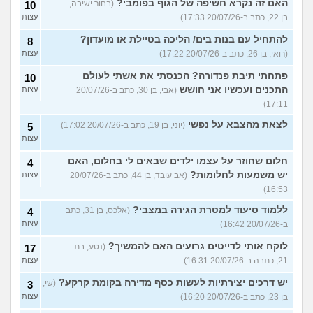
האם זה נקרא חשיפה של הגוף בפומבי?
(בחור ישיבה,
10
בן 22, כתב ב-20/07/26 17:33)
עצות
להתחיל עם בנות בים/ הליכה בטיילת או מועדון?
8
(רואי, בן 26, כתב ב-20/07/26 17:22)
עצות
פתחתי תיבת פנדורה? הכנסתי את אשתי לעולם
10
התכנים ועכשיו אני חושש
(אבי, בן 30, כתב ב-20/07/26
עצות
17:11)
לצאת מהצבא על נפשי
(יוני, בן 19, כתב ב-20/07/26 17:02)
5
עצות
חלום שחוזר על עצמו ילדים שבאים לי בחלום, האם
4
יש משמעות לחלומות?
(אב עובד, בן 44, כתב ב-20/07/26
עצות
16:53)
ללמוד סיעוד למטרת הגירה במצבי?
(אלכס, בן 31, כתב
4
ב-20/07/26 16:42)
עצות
לוקח אותי לדייטים גרועים האם להמשיך?
(נטע, בת
17
21, כתבה ב-20/07/26 16:31)
עצות
יש דרכים יצירתיות לעשות כסף מדירה בקומת קרקע?
(שי,
3
בן 23, כתב ב-20/07/26 16:20)
עצות