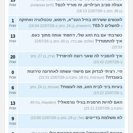
אצלה סביב הבילויים, זה מוריד לכם?
(לחם ושעשועים,
עצות
בן 36, כתב ב-22/07/26 16:13)
לאנשים ששירתו בחיל הטנ"א, חימוש, טכנולוגיה ואחזקה
1
- להשלים ל-03?
(חימושניק, בן 19, כתב ב-22/07/26 16:04)
עצות
כשרבתי עם בת הזוג שלי, דחפתי אותה מתוך כעס.
13
איך להתמודד?
(אלכס, שם בדוי, בן 40, כתב ב-22/07/26
עצות
15:53)
איך להסביר לה שאני רוצה להיפרד?
(עידן, בן 27, כתב
20
ב-22/07/26 15:42)
עצות
היי. רציתי לבדוק אם מישהי עשתה לאחרונה טירונות
0
בעובדה?
(אנונימית, בת 18, כתבה ב-22/07/26 15:31)
עצות
בעיות ביני לבית הזוג, מה לעשות?
(אנונימי, בן 24, כתב
6
ב-22/07/26 15:22)
עצות
האם להיות חרמנית בגילי נורמאלי?
(Hayatov, בת 40,
13
כתבה ב-22/07/26 15:11)
עצות
לא משלמת בדייטים
(אלי, בן 29, כתב ב-22/07/26 15:00)
9
עצות