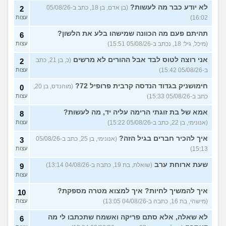
מרגישה לגבי זה
(תמר, בת 20)
לא יודע כבר מה לעשות?
(בן אדם, בן 18, כתב ב-05/08/26
2
16:02)
עצות
אפשרי לקבל מנ״תית בסירוב
0
בבאקום?
(ליה, בת 20)
עצות
תהיתם פעם מה הכוונה שמישהו בלע את הלשון?
6
מסלול אופק מודיעין - האם
2
(מיכל, גיל: 18, נכתב ב-05/08/26 15:51)
עצות
כדאי?
(ליהי, בת 18)
עצות
אני רוצה לטוס לבד אבל ההורים לא מרשים
(כ, בן 21, כתב
2
מה לסמן בשאלון העדפות אם
1
ב-05/08/26 15:42)
עצות
אני לא רוצה קרבי?
(אנונימי, בן
עצות
17)
חימושניק בגדוד הנדסה קרבית פרופיל 72?
(מוהנדס, בן 20,
0
כתב ב-05/08/26 15:33)
עצות
עוד שאלות חדשות במדור
אמא של בת זוגתי הרימה עליה יד, מה לעשות?
8
(אנונימי, בן 22, כתב ב-05/08/26 15:22)
עצות
איך להכיר חברים בגיל הזה?
(אנונימי, בן 25, כתב ב-05/08/26
3
15:13)
עצות
שעת ארוחת ערב
(שואלת, בת 19, כתבה ב-04/08/26 13:14)
9
עצות
איך להמשיך לחיות? איך למצוא מטרה מספקת?
10
(מישהי, בת 16, כתבה ב-04/08/26 13:05)
עצות
לא שאלה, אלא סתם פריקה ואשמח שתכתבו לי מה
6