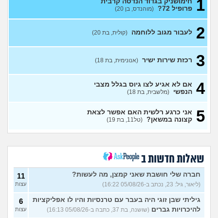
1
חימושניק בגדוד הנדסה קרבית
פרופיל 72?
(מוהנדס, בן 20)
מה עושים עם החיים עכשיו?
4
(אנוני, בת 18)
עצות
2
לעבור מגוב ללוחמה
(קולית, בת 20)
אנשים שעברו מחיל הטנא/
0
יודעים איך לעבור
(חיילת, בת 19)
עצות
3
שירות לאומי באגף השיקום
3
רכזת שירות ישיר
(אנונימית, בת 18)
(שיר, בת 18)
עצות
כדאי לחתום קבע או לא?
2
(xxx,
4
אם לא אגיע לצו גיוס בגלל מצבי
בן 21)
עצות
הנפשי
(מלשבית, בת 18)
גלי צהל, מישהו יכול להסביר לי
0
5
אני כרגע רלשית האם אפשר לצאת
מה התפקיד?
(הי, בן 19)
עצות
קצונה במשאן?
(טל11, בת 19)
איזה תפקיד הכי כדאי (מנילה)
0
לפני גיוס עולה ליב
(Akppp, בת
עצות
17)
מנהל רשת בחיל התקשוב או
שאלות חדשות ב
0
לוחם הגנה אווירית?
(Maor,
עצות
בן 19)
חברה שלי חושבת שאני קמצן, מה לעשות?
11
(ליאור, גיל: 23, נכתב ב-05/08/26 16:22)
עצות
שתי אופציות קשות לפני
2
השירות בצה"ל
(ניצן, בן 18)
עצות
גיליתי שבן זוגי היה בעבר עם טרנסיות והיו לו אפליקציות
6
התנשקתי עם מישהו מהבסיס
6
להיכרויות גברים
(שושנה, בת 37, כתבה ב-05/08/26 16:13)
עצות
שלי ואני לא יודעת מה אני
עצות