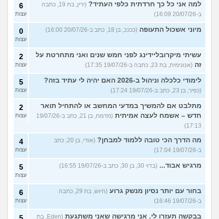
למה אני כל כך חרדתית כלפי העתיד?
(ירין, בת 19, כתבה
6
ב-20/07/26 16:09)
עצות
מיוני אשכול התעופה
(ככככ, בן 18, כתב ב-20/07/26 16:00)
0
עצות
עשיתי מיקרובליידינג לפני חמש שנים ואני מתחרטת על
2
זה
(אנונימית, בת 23, כתבה ב-19/07/26 17:35)
עצות
לימודי כלכלה וניהול ב-2026 האם יהיה לי עתיד בזה?
5
(כפיר, בן 23, כתב ב-19/07/26 17:24)
עצות
מתלבט אם להמשיך במדעי המחשב או להתחיל תואר
2
חדש – אשמח לעצה אמיתית
(מדמח, בן 21, כתב ב-19/07/26
עצות
17:13)
מה הדרך הכי טובה ללמוד למבחן?
(אודי, בן 20, כתב
4
ב-19/07/26 17:04)
עצות
מרגיש אבוד...
(בדוי 30, בן 30, כתב ב-19/07/26 16:55)
5
עצות
בחור עם יותר נסיון מנשק גרוע
(היוש, בת 29, כתבה
6
ב-19/07/26 16:46)
עצות
בבקשה תעזרו לי. אני מרגישה שאני משתגעת
(Eden, בת
5