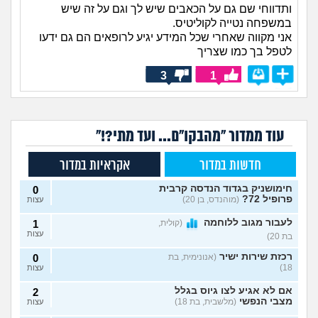
ותדווחי שם גם על הכאבים שיש לך וגם על זה שיש
במשפחה נטייה לקוליטיס.
אני מקווה שאחרי שכל המידע יגיע לרופאים הם גם ידעו
לטפל בך כמו שצריך
3
1
עוד ממדור "מהבקו"ם... ועד מתי?!"
חדשות במדור
אקראיות במדור
חימושניק בגדוד הנדסה קרבית
0
פרופיל 72?
(מוהנדס, בן 20)
עצות
לעבור מגוב ללוחמה
(קולית,
1
עצות
בת 20)
רכזת שירות ישיר
(אנונימית, בת
0
18)
עצות
אם לא אגיע לצו גיוס בגלל
2
מצבי הנפשי
(מלשבית, בת 18)
עצות