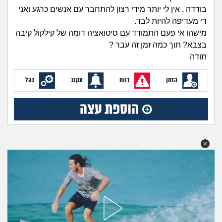
זוגיות
חיפוש שאלות
בודדה , אין לי יותר מידי רצון להתחבר עם אנשים כרגע ואני
די מעדיפה להיות לבד.
|
היריון ולידה
הרשמה
התחברות
מישהו אי פעם התמודד עם סיטואציה דומה של קילקול קיבה
בצבא? תוך כמה זמן זה עבר ?
הורות ומשפחה
תודה
מתבגרים
הזמן
דווח
עקוב
נהל
מהבקו"ם... ועד מתי?!
לימודים וסטודנטים
עבודה וקריירה
חברים ואנשים
בית, שכנים ושותפים