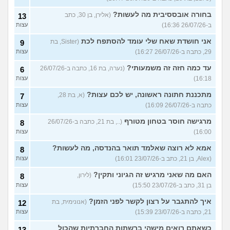
בחורה אובססיבית מה לעשות?
(אלירן, בן 30, כתב
13
ב-26/07/26 16:36)
עצות
אני חושדת שאח שלי עומד להסתפח לכת
(Sister, בת
9
29, כתבה ב-26/07/26 16:27)
עצות
עד כמה חזה זה משמעותי?
(נערה, בת 16, כתבה ב-26/07/26
6
16:18)
עצות
מתכננת חתונה ראשונה, יש לכם עצות?
(א, בת 28,
7
כתבה ב-26/07/26 16:09)
עצות
מרגישה חוסר בטחון מטורף
(.., בת 21, כתבה ב-26/07/26
8
16:00)
עצות
אמא לא רוצה שאלמד תואר בהנדסה, מה לעשות?
8
(Alex, בן 21, כתב ב-23/07/26 16:01)
עצות
האם מה שאני מרגיש זה הגיוני ותקין?
(לירון,
8
בן 31, כתב ב-23/07/26 15:50)
עצות
איך להתגבר על רצון לקשר לפני הזמן?
(אנונימית, בת
12
21, כתבה ב-23/07/26 15:39)
עצות
כשאתם רואים מישהי ברשתות החברתיות שהכול
13