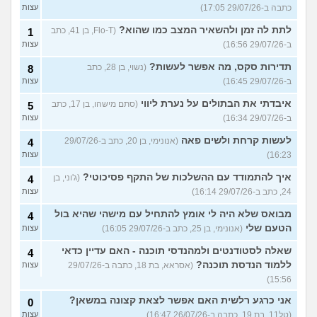
כתבה ב-29/07/26 17:05)
עצות
לתת לה זמן ולהשאיר המצב כמו שהוא?
(Flo-T, בן 41, כתב
1
ב-29/07/26 16:56)
עצות
תדירות סקס, מה אפשר לעשות?
(נשוי, בן 28, כתב
8
ב-29/07/26 16:45)
עצות
איבדתי את הבתולים על נערת ליווי
(סתם מישהו, בן 17, כתב
5
ב-29/07/26 16:34)
עצות
לעשות קרחת ולשים פאה
(אנונימי, בן 20, כתב ב-29/07/26
4
16:23)
עצות
איך להתמודד עם ההשלכות של התקף פסיכוטי?
(ג'וני, בן
4
24, כתב ב-29/07/26 16:14)
עצות
מבואס שלא היה לי אומץ להתחיל עם מישהי שהיא בול
4
הטעם שלי
(אנונימי, בן 25, כתב ב-29/07/26 16:05)
עצות
שאלה לסטודנטים ולמהנדסי תוכנה - האם עדיין כדאי
4
ללמוד הנדסת תוכנה?
(אסראא, בת 18, כתבה ב-29/07/26
עצות
15:56)
אני כרגע רלשית האם אפשר לצאת קצונה במשאן?
0
(טל11, בת 19, כתבה ב-26/07/26 16:47)
עצות