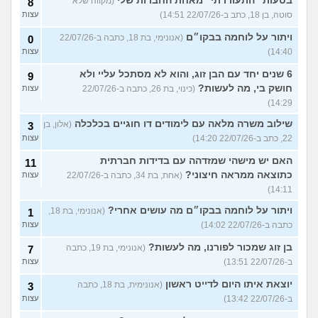
בטעות "התעוררתי" מאחת החברות שלי
(מקווה שלא
8
סוטה, בן 18, כתב ב-22/07/26 14:51)
עצות
ויתור על לוחמה בבקו״ם
(אנונימי, בת 18, כתבה ב-22/07/26
0
14:40)
עצות
6 שנים יחד עם הבן זוג, והוא לא מסתכל עליי ולא
9
חושק בי, מה לעשות?
(כינוי, בת 26, כתבה ב-22/07/26
עצות
14:29)
שילוב משרה מלאה עם לימודים דו חוגיים בכלכלה
(אלון, בן
3
22, כתב ב-22/07/26 14:20)
עצות
האם יש מישהי שמזדהה עם בדידות חברתית
11
כתוצאה ממראה חיצוני?
(אחת, בת 34, כתבה ב-22/07/26
עצות
14:11)
ויתור על לוחמה בבקו״ם מה עושים אחרי?
(אנונימי, בת 18,
1
כתבה ב-22/07/26 14:02)
עצות
בן זוג שמכור לפורנו, מה לעשות?
(אנונימי, בת 19, כתבה
7
ב-22/07/26 13:51)
עצות
יוצאת איתו היום לדייט ראשון
(אנונימית, בת 18, כתבה
3
ב-22/07/26 13:42)
עצות