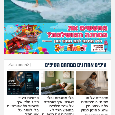
מה שעובר עליי
שומרים על הגוף
פיננסי וכלכלה
בין הסדינים
חיות מחמד
טיפים אחרונים ממתחם הטיפים
|
למתחם המלא
יוקר המחיה
הוספת טיפ
גאווה
מדברים על זה
בלי מסגרות ובלי
פרטיות בעידן
פתוח: 5 מיתוסים
שגרה: איך שומרים
הדיגיטלי: איך
על צעצועי מין
על שנת הילדים
לשמור על אנונימיות
שהגיע הזמן לנפץ
בחופש הגדול -
בלי לוותר על
ומצילים את השפיות
אמינות?
(מערכת AskPeople)