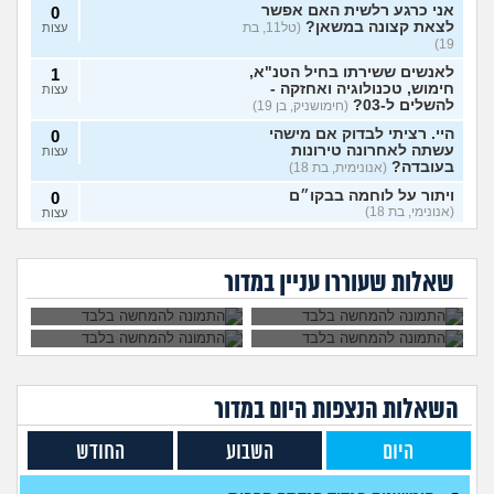
אני כרגע רלשית האם אפשר
0
לצאת קצונה במשאן?
(טל11, בת
עצות
19)
לאנשים ששירתו בחיל הטנ"א,
1
חימוש, טכנולוגיה ואחזקה -
עצות
להשלים ל-03?
(חימושניק, בן 19)
היי. רציתי לבדוק אם מישהי
0
עשתה לאחרונה טירונות
עצות
בעובדה?
(אנונימית, בת 18)
ויתור על לוחמה בבקו״ם
0
(אנונימי, בת 18)
עצות
אני רוצה להתגייס
השתחררתי מהצבא
ללוחמה. האם גברים
על פרופיל 21
ויתור על לוחמה בבקו״ם מה
1
לא מעוניינת לקבל את
איך להתמודד עם
ימנעו לצאת איתי?
ומתחרטת, אפשר
עושים אחרי?
(אנונימי, בת 18)
עצות
החיסונים בבקום, אני
החרטה על אי עשיית
לחזור לשרת?
שאלות שעוררו עניין במדור
יכולה לוותר?
צבא?
לצאת מהצבא על נפשי
(יוני, בן
5
19)
עצות
מיוני אשכול התעופה
(ככככ, בן
0
18)
עצות
השאלות הנצפות ה
יום
במדור
מה דעתכם על מסלול מודאל
3
בחיל המודיעין?
(צגצגצג, בן 18)
עצות
היום
השבוע
החודש
צה"ל מכחיש החזרת ציוד א
1
בזמן שהחזרתי, וההשלכות
עצות
(משוחרר )?(, בן 21)