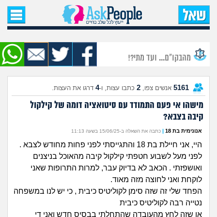
עמוד הבית
שאל שאלה
מהבקו"ם... ועד מתי?!
שאלות חדשות
4
2
5161
אנשים צפו,
כתבו עצות, ו-
דרגו את העצות.
שאלות שעוררו עניין
מישהו אי פעם התמודד עם סיטואציה דומה של קילקול
קיבה בצבא?
עצות חדשות
אנונימית בת 18
|
כתבה את השאלה ב-15/06/25 בשעה 11:13
מה קורה כאן?
היי, אני חיילת בת 18 והתגייסתי לפני פחות מחודש לצבא .
לפני מעל לשבוע חטפתי קילקול קיבה מהאוכל בניצנים
מתחם הטיפים
ואושפזתי . הכאב לא בדיוק עבר, למרות התרופות שאני
לוקחת ואני לחוצה מזה מאוד.
מדורים
הפחד שלי זה שזה סימן לקוליטיס כיבית , כי יש לנו במשפחה
נטייה רבה לקוליטיס כיבית
או שזה לחץ מהעובדה שהתחלתי בבסיס חדש ואני די