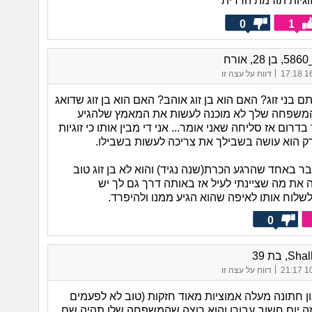
וגיות תורמת הדדית
0
1
רח
|
16/
דווח על עצה זו
 בני זוג? האם הוא בן זוג אוהב? האם הוא בן זוג שדואג
המשפחה שלך לא מוכנה לעשות את המאמץ שלהגיע
דרום אז סליחה שאני אומר... אני די מבין אותו כי זוגיות
 רק הוא עושה בשבילך את צריכה לעשות בשבילו.
ר באחד שהרגע הכרת(שנה נגיד) והוא לא בן זוג טוב
 את מה שציינתי לעיל אז באותה דרך גם לך יש
שלוח אותו לאיפה שהוא הגיע ממנו ולהיפרד.
0
, בת 39
|
10/
דווח על עצה זו
ן חתונה מעלה אמוציות מאוד חזקות (טוב לא לפעמים
זה יום חשוב עבורו והוא רוצה שהמשפחה שלו תהיה שם