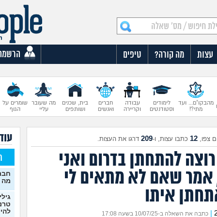
הרשמה
עצות
מה קורה?
טיפים
מהבקו"ם... ועד
לימודים
עבודה
חברים
בית, שכנים
מה שעובר
שומרים על
מתי?!
וסטודנטים
וקריירה
ואנשים
ושותפים
עליי
הגוף
עוד 
209
12
 צפו,
כתבו עצות, ו-
דרגו את העצות.
 רוצה להתחתן בדרום ואני
ח
 אמר שאם לא מתאים לי
חברה
מה 
חתן איתו
גילי
טרנס
להיכ
|
כתבה את השאלה ב-10/07/25 בשעה 17:08