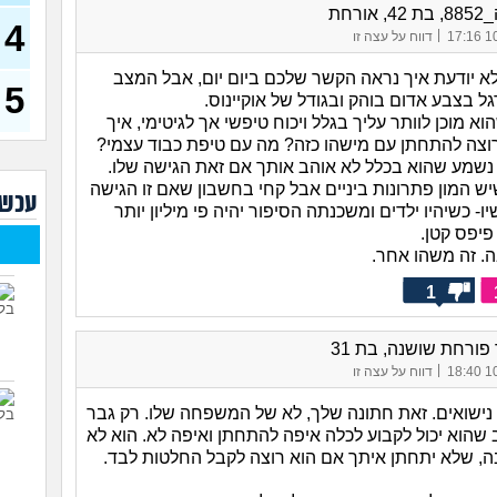
40)
אורחת
4
|
10/
דווח על עצה זו
איך 
להי
לא יודעת איך נראה הקשר שלכם ביום יום, אבל המצב
5
בעיו
גל בצבע אדום בוהק ובגודל של אוקיינוס.
לעש
א מוכן לוותר עליך בגלל ויכוח טיפשי אך לגיטימי, איך
צה להתחתן עם מישהו כזה? מה עם טיפת כבוד עצמי?
לא 
נשמע שהוא בכלל לא אוהב אותך אם זאת הגישה שלו.
29)
ש המון פתרונות ביניים אבל קחי בחשבון שאם זו הגישה
עכשי
יוצא
ו- כשיהיו ילדים ומשכנתה הסיפור יהיה פי מיליון יותר
(אנוני
פיפס קטן.
להתח
. זה משהו אחר.
בטיי
26)
1
לוקח
האם
ורחת שושנה, בת 31
|
10/
דווח על עצה זו
 נישואים. זאת חתונה שלך, לא של המשפחה שלו. רק גבר
שהוא יכול לקבוע לכלה איפה להתחתן ואיפה לא. הוא לא
ה, שלא יתחתן איתך אם הוא רוצה לקבל החלטות לבד.