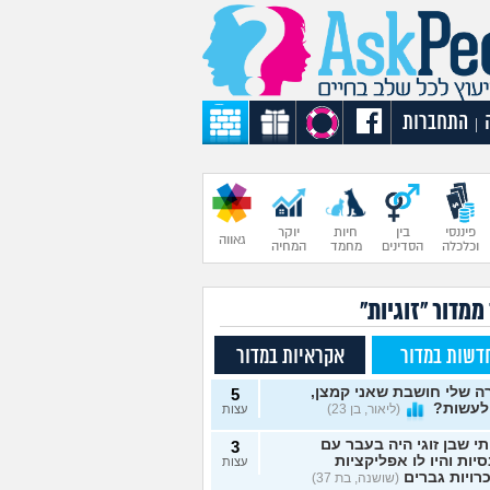
התחברות
|
פיננסי
בין
חיות
יוקר
גאווה
וכלכלה
הסדינים
מחמד
המחיה
ממדור "זוגיות"
דשות במדור
אקראיות במדור
 שלי חושבת שאני קמצן,
5
לעשות?
(ליאור, בן 23)
עצות
תי שבן זוגי היה בעבר עם
3
יות והיו לו אפליקציות
עצות
רויות גברים
(שושנה, בת 37)