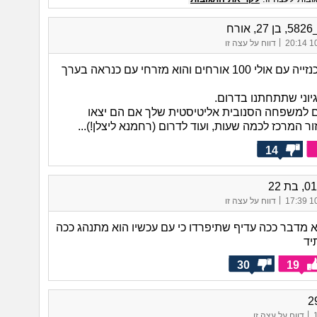
ורח
|
10/
דווח על עצה זו
אבל את אשכנזייה עם אולי 100 אורחים והוא מזרחי עם כנראה בערך
גיוני שתתחתנו בדרום.
ם למשפחה הסנובית אליטיסטית שלך אם הם יצאו
ור המרכז לכמה שעות, ועוד לדרום (רחמנא ליצלן!)...
14
|
10/
דווח על עצה זו
א מדבר ככה עדיף שתיפרדו כי עם עכשיו הוא מתנהג ככה
יד
30
19
|
דווח על עצה זו