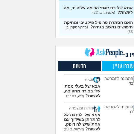
אמא של בת זוגתי הרימה עליה יד, מה
להסביר לה שאני רוצה
20
לעשות?
(אנונימי, בן 22)
פרד?
(עידן, בן 27)
עצות
האם הסתרת פרופיל פיקטיבי ומחיקת
ת ביני לבית הזוג, מה
6
חיפושים נחשב בגידה?
(בדרןהסקרן, בן
ות?
(אנונימי, בן 24)
עצות
33)
משלמת בדייטים
(אלי, בן
9
עצות
ו ב-
ת איתו היום לדייט ראשון
3
מית, בת 18)
עצות
עוררו עניין
חדשות
יל עם בנות בים/ הליכה
8
לת או מועדון?
(רואי, בן
עצות
זוגיות
 אותי לדייטים גרועים
אבא של בעלי מסתכל
17
 להמשיך?
(נטע, בת 21)
עלי בצורה מחפיצה, מה
עצות
לעשות?
(ליה, בת 27)
עוד שאלות חדשות במדור
הורות ומשפחה
אמא שלי לוחצת עליי
להתחתן בשידוך עם כל
אחת שיש לה דופק, מה
לעשות?
(אריאל, בן 23)