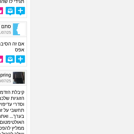
תגידי לו שהו
סתם אח
07/25 18:09
אם זה הסיבה
אפס
spring, בן 
07/25 01:18
קיבלת הזדמנ
הזוגיות שלכם
וסדרי עדיפוי
בערך... ואת
האולטימטום
ממליץ להפסי