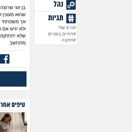
נהל
בן זוגי שרוצה
שהוא מעונין 
תגיות
אך משפחתי ור
#ה-X שלי
ולא יגיעו אם
#החיים בשניים
שלא יתחתןמא
#חתונה
מתחשב
טיפים אחרו