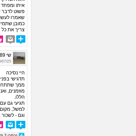
איתו ומפחד ש
פשוט לדבר על
שאמרו לעשות 
כמובן שתמיד
צריך את כל 
שי 1989, בת 36
07/25 17:16
היי נסיכה
תדגישי בפני
ממך שתתחשבי
מוזמנים, וא
הללו.
תגיעי גם עם 
למשל, מקום 
וגם - לשכור 
נכתבו
2
תגו