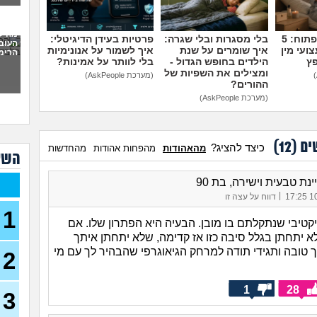
כמו
לעש
מה ל
(אנונימ
מדברים על זה פתוח: 5
בלי מסגרות ובלי שגרה:
פרטיות בעידן הדיגיטלי:
העוב
ועי מין
איך שומרים על שנת
איך לשמור על אנונימיות
הרימה
מבוא
פץ
הילדים בחופש הגדול -
בלי לוותר על אמינות?
להתח
ומצילים את השפיות של
(מערכת AskPeople)
הטע
ההורים?
(מערכת AskPeople)
בחו
מתכנ
ים (
12
)
לכם
כיצד להציג?
מהאהודות
מהפחות אהודות
מהחדשות
השא
האם 
ותקי
נת טבעית וישירה, בת 90
|
10/
דווח על עצה זו
איך 
1
לפני
קטיבי שנתקלתם בו מובן. הבעיה היא הפתרון שלו. אם
כשא
א יתחתן בגלל סיבה כזו אז קדימה, שלא יתחתן איתך
החב
 טובה ותגידי תודה למרחק הגיאוגרפי שהבהיר לך עם מי
2
הביל
(לחם 
1
28
כשרב
3
דחפת
להת