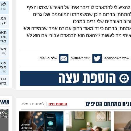
לא י
 להציע לי להתארס לו דיבר איתי על האירוע עצמו והציף
אדם, ב
להתחתן בדרום היכן שמשפחתו והמוזמנים שלו גרים
אמא 
וב האורחים שלי גרים במרכז
יד, 
 אתחתן בדרום כי זה מאוד רחוק עבורם אמר שבמידה ולא
האם
יתי מה לעשות ??האם הוא הבנאדם עבורי אם הוא לא
ומח
בגי
אשמ
(אנושי,
שתף ב-Facebook
צייץ ב-twitter
שלח ב-Email
מה א
מצלי
(א׳, ב
בזוג
בדיי
אקס
שאלו
בן 33)
נים ממתחם הטיפים
הוספת טיפ
|
למתחם המלא
אבא 
בחיי
עלי 
יודע
מה ל
בכל
לתת 