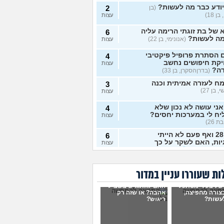
ודע כבר מה לעשות?
(בן
2
ן 18)
עצות
של בת זוגתי הרימה עליה
6
מה לעשות?
(אנונימי, בן 22)
עצות
 הסתרת פרופיל פיקטיבי
4
יקת חיפושים נחשב
עצות
דה?
(בדרןהסקרן, בן 33)
ח לעזרה אמיתית וכנה
3
 בן 27)
עצות
ני עושה לא נכון שלא
4
ח לי במערכות יחסים?
עצות
ת 26)
בת 28 ואף פעם לא הייתי
6
יות, האם לשקר על כך
עצות
ט ראשון?
(רווקה, בת 28)
ית מתנהגת מוזר?
(אנונימי,
3
ת שעוררו עניין במדור
עצות
של בעלי מסתכל
האם להתגרש בשביל
ם לא הייתי בזוגיות ואני לא
7
בצורה מחפיצה,
אהבה? או שזה רק
 איך. איך נכנסים לזוגיות
עצות
עשות?
ריגוש?
ל?
(דור, בן 25)
לה זמן ולהשאיר המצב
1