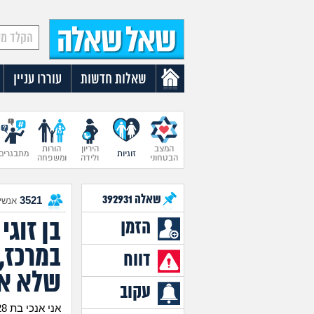
שאלות חדשות
עוררו עניין
המצב
היריון
הורות
זוגיות
מתבגרים
הבטחוני
ולידה
ומשפחה
שאלה
392931
3521
אנשים
בן זוגי
הזמן
במרכז,
דווח
שלא את
עקוב
אני אנכי בת 28