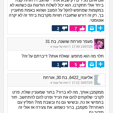
וגם אתם מכירים רק שבוע אחריי שתעבירו חוויות קצת
ביחד אולי תתקרבו. הוא יכול לשלוח הודעות גם כשהוא לא
במקומות שמחפש להקל על המצב ושהוא באמת מתעניין
בך, רק זה דורש שתעברו חוויות מקרבות ביחד זה לא יקרה
אוטומטי.
2
7
מעפר פורחת שושנה, בת 31
|
13/07/25 17:49
דווח על עצה זו
תלוי מה הוא מחפש. שאלת אותו? דיברתם על זה?
1
5
אליענה_6422, בת 30, אורחת
|
16/07/25 17:21
דווח על עצה זו
ממקמבן אותך, מה לא ברור? בחור שמעוניין שולח, פרט
לקרבי שלוקחים להם את הנייד ופרט להם להתחשב. חזר
בחמישי אז נח, ובשישי גם נח ובשבת מה? הפליץ עם
האחרת? מקמבן, ברור כשמש. את צעירה אז אולי זה
סידור נח.