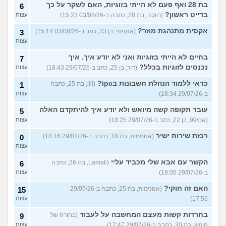
בת 28 ואף פעם לא הייתי בזוגיות, האם לשקר על כך
6
בדייט ראשון?
(רווקה, בת 28, כתבה ב-03/08/26 15:23)
עצות
אקסית מתנהגת מוזר?
(אנונימי, בן 33, כתב ב-03/08/26 15:14)
3
עצות
בחיים לא הייתי בזוגיות ואני לא יודע איך. איך
7
נכנסים לזוגיות בכלל?
(דור, בן 25, כתב ב-29/07/26 18:43)
עצות
כדאי ללמוד הנהלת חשבונות בipc?
(lili, בת 25, כתבה
1
ב-29/07/26 18:34)
עצות
עובר תקופה קשה מיואש ולא יודע איך להיתקדם האלה
5
(אבי99, בן 22, כתב ב-29/07/26 18:25)
עצות
רכזת שירות ישיר
(אנונימית, בת 18, כתבה ב-29/07/26 18:16)
0
עצות
הקשר עם אבא שלי מכביד עליי
(Lamali, בת 26, כתבה
6
ב-29/07/26 18:05)
עצות
האם זה חוקי?
(אנונימית, בת 25, כתבה ב-29/07/26
15
17:56)
עצות
בחרדות קשות מעצם המחשבה על לעבוד
(בחורה של
9
חופש, בת 30, כתבה ב-29/07/26 17:47)
עצות