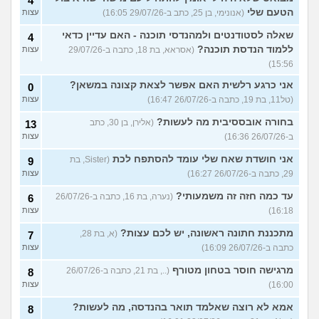
4
הטעם שלי
(אנונימי, בן 25, כתב ב-29/07/26 16:05)
עצות
שאלה לסטודנטים ולמהנדסי תוכנה - האם עדיין כדאי
4
ללמוד הנדסת תוכנה?
(אסראא, בת 18, כתבה ב-29/07/26
עצות
15:56)
אני כרגע רלשית האם אפשר לצאת קצונה במשאן?
0
(טל11, בת 19, כתבה ב-26/07/26 16:47)
עצות
בחורה אובססיבית מה לעשות?
(אלירן, בן 30, כתב
13
ב-26/07/26 16:36)
עצות
אני חושדת שאח שלי עומד להסתפח לכת
(Sister, בת
9
29, כתבה ב-26/07/26 16:27)
עצות
עד כמה חזה זה משמעותי?
(נערה, בת 16, כתבה ב-26/07/26
6
16:18)
עצות
מתכננת חתונה ראשונה, יש לכם עצות?
(א, בת 28,
7
כתבה ב-26/07/26 16:09)
עצות
מרגישה חוסר בטחון מטורף
(.., בת 21, כתבה ב-26/07/26
8
16:00)
עצות
אמא לא רוצה שאלמד תואר בהנדסה, מה לעשות?
8