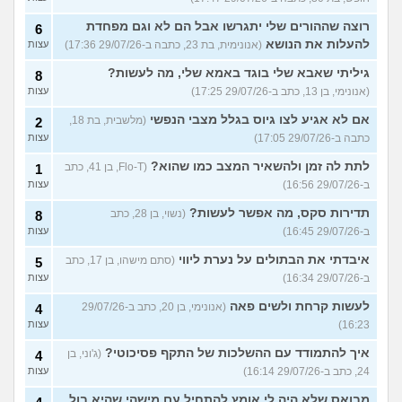
רוצה שההורים שלי יתגרשו אבל הם לא וגם מפחדת
6
להעלות את הנושא
(אנונימית, בת 23, כתבה ב-29/07/26 17:36)
עצות
גיליתי שאבא שלי בוגד באמא שלי, מה לעשות?
8
(אנונימי, בן 13, כתב ב-29/07/26 17:25)
עצות
אם לא אגיע לצו גיוס בגלל מצבי הנפשי
(מלשבית, בת 18,
2
כתבה ב-29/07/26 17:05)
עצות
לתת לה זמן ולהשאיר המצב כמו שהוא?
(Flo-T, בן 41, כתב
1
ב-29/07/26 16:56)
עצות
תדירות סקס, מה אפשר לעשות?
(נשוי, בן 28, כתב
8
ב-29/07/26 16:45)
עצות
איבדתי את הבתולים על נערת ליווי
(סתם מישהו, בן 17, כתב
5
ב-29/07/26 16:34)
עצות
לעשות קרחת ולשים פאה
(אנונימי, בן 20, כתב ב-29/07/26
4
16:23)
עצות
איך להתמודד עם ההשלכות של התקף פסיכוטי?
(ג'וני, בן
4
24, כתב ב-29/07/26 16:14)
עצות
מבואס שלא היה לי אומץ להתחיל עם מישהי שהיא בול