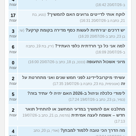
ב-20/07/26 16:42)
עצות
לוקח אותי לדייטים גרועים האם להמשיך?
(נטע, בת
17
21, כתבה ב-20/07/26 16:31)
עצות
יש דרכים יצירתיות לעשות כסף מדירה בקומת קרקע?
(שי,
3
בן 23, כתב ב-20/07/26 16:20)
עצות
למה אני כל כך חרדתית כלפי העתיד?
(ירין, בת 19, כתבה
6
ב-20/07/26 16:09)
עצות
מיוני אשכול התעופה
(ככככ, בן 18, כתב ב-20/07/26 16:00)
0
עצות
עשיתי מיקרובליידינג לפני חמש שנים ואני מתחרטת על
2
זה
(אנונימית, בת 23, כתבה ב-19/07/26 17:35)
עצות
לימודי כלכלה וניהול ב-2026 האם יהיה לי עתיד בזה?
5
(כפיר, בן 23, כתב ב-19/07/26 17:24)
עצות
מתלבט אם להמשיך במדעי המחשב או להתחיל תואר
2
חדש – אשמח לעצה אמיתית
(מדמח, בן 21, כתב ב-19/07/26
עצות
17:13)
מה הדרך הכי טובה ללמוד למבחן?
(אודי, בן 20, כתב
4