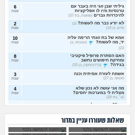
גיליתי שבן זוגי היה בעבר עם
6
טרנסיות והיו לו אפליקציות
עצות
להיכרויות גברים
(שושנה, בת 37)
לא יודע כבר מה לעשות?
(בן
2
אדם, בן 18)
עצות
אמא של בת זוגתי הרימה עליה
10
יד, מה לעשות?
(אנונימי, בן
עצות
22)
האם הסתרת פרופיל פיקטיבי
8
ומחיקת חיפושים נחשב
עצות
בגידה?
(בדרןהסקרן, בן 33)
אשמח לעזרה אמיתית וכנה
3
(אנושי, בן 27)
עצות
מה אני עושה לא נכון שלא
4
מצליח לי במערכות יחסים?
עצות
(א׳, בת 26)
בת 28 ואף פעם לא הייתי
6
אבא של בעלי מסתכל
האם להתגרש בשביל
בזוגיות, האם לשקר על כך
עצות
עלי בצורה מחפיצה,
אהבה? או שזה רק
מה לעשות עם
הוא התאהב בבחורה
בדייט ראשון?
(רווקה, בת 28)
מה לעשות?
ריגוש?
העובדה שאשתי
אחרת, איך להגיב?
שאלות שעוררו עניין במדור
הרימה עליי ידיים?
אקסית מתנהגת מוזר?
(אנונימי,
3
בן 33)
עצות