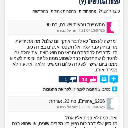
עצות הגולשים (
9
)
כיצד להציג?
מהאהודות
מהפחות אהודות
מהחדשות
מתעניינת טבעית וישירה, בת 90
|
13/07/25 21:07
דווח על עצה זו
"מרשה לעצמו" לא לדבר איתך יום שלם? מה את יודעת
מה בדיוק עבר עליו, אל תשפטי אנשים בצורה כזו.
תני לדברים להתפתח ותראי מה הוא רוצה. את יכולה גם
להגיד לו שהתרגלת כבר לשמוע ממנו כל יום וציפית לשמוע
ממנו ביום שישי. לא קרה כלום תמשיכי הלאה, את עוד לא
מכירה אותו.
1
13
נכתבו
2
תגובות לעצה זו.
לקריאת התגובות
Emma_6206, בת 23, אורחת
|
13/07/25 23:29
דווח על עצה זו
ואת, למה לא פנית אליו את?
מניסיון שלי דבר כזה נפוץ ב2 מקרים שונים, או שהוא רצה