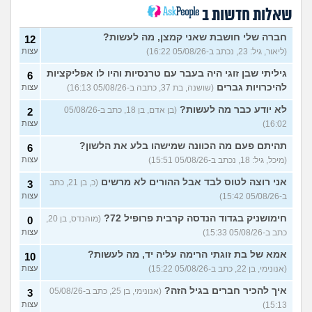
(לחם ושעשועים, בן 36)
שאלות חדשות ב
כשרבתי עם בת הזוג שלי,
13
דחפתי אותה מתוך כעס. איך
חברה שלי חושבת שאני קמצן, מה לעשות?
עצות
12
להתמודד?
(אלכס, שם בדוי, בן
(ליאור, גיל: 23, נכתב ב-05/08/26 16:22)
עצות
40)
גיליתי שבן זוגי היה בעבר עם טרנסיות והיו לו אפליקציות
6
איך להסביר לה שאני רוצה
20
להיכרויות גברים
(שושנה, בת 37, כתבה ב-05/08/26 16:13)
עצות
להיפרד?
(עידן, בן 27)
עצות
לא יודע כבר מה לעשות?
(בן אדם, בן 18, כתב ב-05/08/26
2
בעיות ביני לבית הזוג, מה
6
לעשות?
(אנונימי, בן 24)
16:02)
עצות
עצות
לא משלמת בדייטים
תהיתם פעם מה הכוונה שמישהו בלע את הלשון?
(אלי, בן
9
6
עצות
29)
(מיכל, גיל: 18, נכתב ב-05/08/26 15:51)
עצות
יוצאת איתו היום לדייט ראשון
3
אני רוצה לטוס לבד אבל ההורים לא מרשים
(כ, בן 21, כתב
3
(אנונימית, בת 18)
עצות
ב-05/08/26 15:42)
עצות
להתחיל עם בנות בים/ הליכה
8
חימושניק בגדוד הנדסה קרבית פרופיל 72?
(מוהנדס, בן 20,
0
בטיילת או מועדון?
(רואי, בן
עצות
כתב ב-05/08/26 15:33)
עצות
26)
לוקח אותי לדייטים גרועים
אמא של בת זוגתי הרימה עליה יד, מה לעשות?
17
10
האם להמשיך?
(נטע, בת 21)
עצות
(אנונימי, בן 22, כתב ב-05/08/26 15:22)
עצות
איך להכיר חברים בגיל הזה?
עוד שאלות חדשות במדור
(אנונימי, בן 25, כתב ב-05/08/26
3
15:13)
עצות