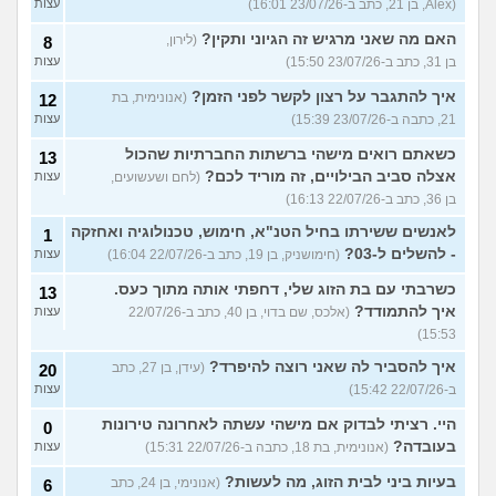
(Alex, בן 21, כתב ב-23/07/26 16:01)
עצות
האם מה שאני מרגיש זה הגיוני ותקין?
(לירון,
8
בן 31, כתב ב-23/07/26 15:50)
עצות
איך להתגבר על רצון לקשר לפני הזמן?
(אנונימית, בת
12
21, כתבה ב-23/07/26 15:39)
עצות
כשאתם רואים מישהי ברשתות החברתיות שהכול
13
אצלה סביב הבילויים, זה מוריד לכם?
(לחם ושעשועים,
עצות
בן 36, כתב ב-22/07/26 16:13)
לאנשים ששירתו בחיל הטנ"א, חימוש, טכנולוגיה ואחזקה
1
- להשלים ל-03?
(חימושניק, בן 19, כתב ב-22/07/26 16:04)
עצות
כשרבתי עם בת הזוג שלי, דחפתי אותה מתוך כעס.
13
איך להתמודד?
(אלכס, שם בדוי, בן 40, כתב ב-22/07/26
עצות
15:53)
איך להסביר לה שאני רוצה להיפרד?
(עידן, בן 27, כתב
20
ב-22/07/26 15:42)
עצות
היי. רציתי לבדוק אם מישהי עשתה לאחרונה טירונות
0
בעובדה?
(אנונימית, בת 18, כתבה ב-22/07/26 15:31)
עצות
בעיות ביני לבית הזוג, מה לעשות?
(אנונימי, בן 24, כתב
6