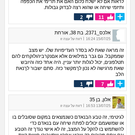
לראות אם לא ישלח כלום האם את תרימי את הכפפה
ותיזמי שיחה או שהוא רצה לבדוק גבולות.
2
11
אלכס_2371, בת 38, אורחת
|
15/07/25 16:24
דווח על עצה זו
זה מראה שאת לא בסדר העדיפויות שלו. יש מצב
שממקבל. גם גבר במילואים אלא אםנקרביהולוקחים להם
תטלפונים, יכול לגלות יותר עניין. היה אחד כזה והיובש
שאת מרגישה לא נכון לךמקשר כזה. סתם ישבור לךנאת
הלב
1
7
אלון, בן 35
|
13/07/25 16:53
דווח על עצה זו
לגיטימי, זה טבע הבנאדם כשנמצאים במקום שסובלים בו
או שמשעמם יכולים לפתח שיחה עם בנאדם כדי
להשתמש בו להקל על המצב, זה לא אישי נגדך זה הטבע