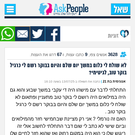
עמוד הבית
שאל שאלה
זוגיות
שאלות חדשות
67
9
3628
אנשים צפו,
כתבו עצות, ו-
דרגו את העצות.
שאלות שעוררו עניין
לא שולח לי כלום במשך יום שלם והיום בבוקר רשם לי כרגיל
בוקר טוב, לגיטימי?
עצות חדשות
אנונימית בת 21
|
כתבה את השאלה ב-13/07/25 בשעה 16:10
מה קורה כאן?
התחלתי לדבר עם מישהו היה די עקבי במשך שבוע והוא גם
היה במילואים היה רושם לי בוקר טוב מתעניין ופתאום לא
מתחם הטיפים
שולח לי כלום במשך יום שלם והיום בבוקר רשם לי כרגיל
בוקר טוב .
מדורים
האם זה נורמלי ? אני רק מציינת שבחמישי חזר מהמילואים
וביום שישי לא כתב לי שום דבר התחלתי לחשוב אולי זה
ריגוש שלו כי הוא היה במקום רחוק ואז שהוא חזר לחיים שלו