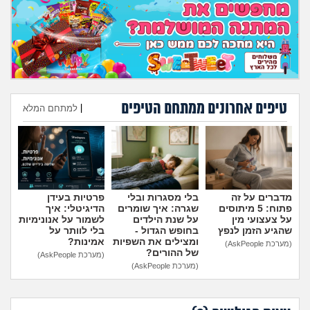
מה שעובר עליי
שומרים על הגוף
פיננסי וכלכלה
טיפים אחרונים ממתחם הטיפים
|
למתחם המלא
בין הסדינים
הוספת טיפ
חיות מחמד
יוקר המחיה
מדברים על זה
בלי מסגרות ובלי
פרטיות בעידן
פתוח: 5 מיתוסים
שגרה: איך שומרים
הדיגיטלי: איך
גאווה
על צעצועי מין
על שנת הילדים
לשמור על אנונימיות
שהגיע הזמן לנפץ
בחופש הגדול -
בלי לוותר על
ומצילים את השפיות
אמינות?
(מערכת AskPeople)
של ההורים?
(מערכת AskPeople)
(מערכת AskPeople)