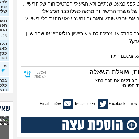
לצא
 לפני כמעט שנתיים ולא הגיע לי הכרטיס הזה של הרישיון,
אחרי
של משרד הרישוי וזה מראה כאילו כבר הגיע אלי
שלי
ה אפשר לעשות? והאם זה נחשב שאני נוהגת בלי רישיון?
האם
הפר
הסכ
כף לחו"ל אני צריכה להוציא רישיון בנלאומי? או שהרישיון
26)
יק?
העבו
כאשר
כסף
ל זמנכם היקר
(אנונימ
איך 
ת, שואלת השאלה
17:54
29/07/25
יך בודקים את הכתובת?
גבר
כלכל
ד הפנים?
במצ
36)
תמיכ
שתף ב-Facebook
צייץ ב-twitter
שלח ב-Email
שאלו
מלון
יש לי
האם 
למשו
הכנס
מהפנ
רוצה
מטחב