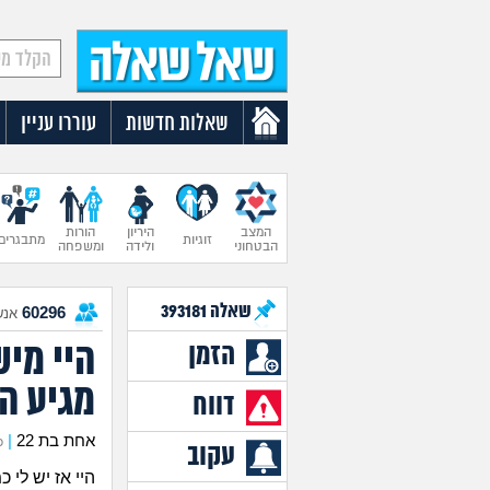
שאלות חדשות
עוררו עניין
המצב
היריון
הורות
זוגיות
מתבגרים
הבטחוני
ולידה
ומשפחה
שאלה
393181
60296
אנש
היי מי
הזמן
מגיע ה
דווח
אחת בת 22
|
כת
עקוב
היי אז יש לי