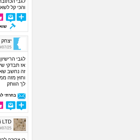
לגבי הכתובת
והכי קל לשא
שואל
יצחק ח,
07/25 17:13
לגבי הרישיו
אז תבדקי שי
זה נחשב שאת
וחוץ מזה מ
לך הוותק
בחרתי לה
multi LTD
07/25 17:51
כן צריכה להוצ