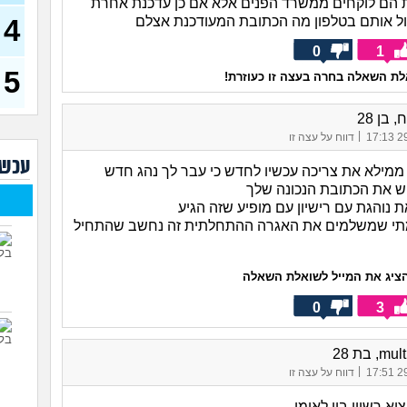
 הם לוקחים ממשרד הפנים אלא אם כן עדכנת אחרת
איך 
הקמ
ול אותם בטלפון מה הכתובת המעודכנת אצלם
4
(Alisa, בת 20)
0
1
אוהב
בעיי
5
ת השאלה בחרה בעצה זו כעוזרת!
בן 35)
האם 
 בן 28
כספ
|
29/
דווח על עצה זו
(יפה, 
עכשי
תשלו
ן ממילא את צריכה עכשיו לחדש כי עבר לך נהג חדש
(menahem, בן 21)
ש את הכתובת הנכונה שלך
אמור
 נוהגת עם רישיון עם מופיע שזה הגיע
עם 
מתי שמשלמים את האגרה ההתחלתית זה נחשב שהתחיל
מרג
בעבו
ציג את המייל לשואלת השאלה
אם א
0
3
ההשו
במצ
29)
, בת 28
|
שוקל
29/
דווח על עצה זו
תגמ
זה?
יא רשיון בין לאומי