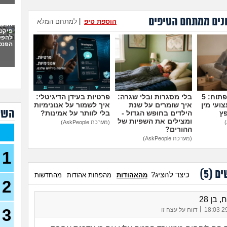
היכן
(שני, 
נים ממתחם הטיפים
הוספת טיפ
|
למתחם המלא
אפשר
פיקט
ש"ח
להפק
בחיי
הפנס
עדיף
למכל
מדברים על זה פתוח: 5
בלי מסגרות ובלי שגרה:
פרטיות בעידן הדיגיטלי:
אחות
ועי מין
איך שומרים על שנת
איך לשמור על אנונימיות
לחוב
השא
פץ
הילדים בחופש הגדול -
בלי לוותר על אמינות?
(נקטרי
ומצילים את השפיות של
(מערכת AskPeople)
איך 
ההורים?
הסכ
(מערכת AskPeople)
90)
1
מרג
עבוד
ים (
5
)
כיצד להציג?
מהאהודות
מהפחות אהודות
מהחדשות
איך 
2
לעש
22)
 בן 28
איך 
|
3
29/
דווח על עצה זו
בן 22)