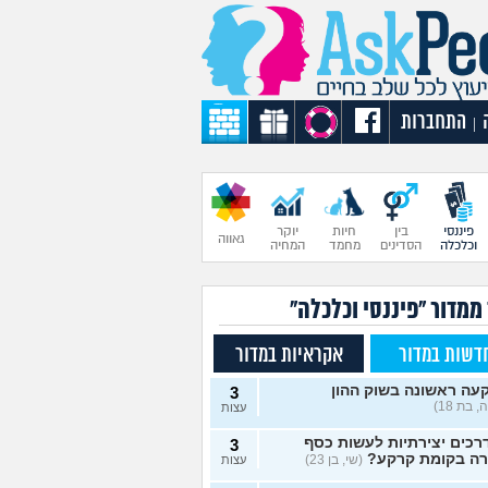
התחברות
|
פיננסי
בין
חיות
יוקר
גאווה
וכלכלה
הסדינים
מחמד
המחיה
ממדור "פיננסי וכלכלה"
דשות במדור
אקראיות במדור
עה ראשונה בשוק ההון
3
 בת 18)
עצות
רכים יצירתיות לעשות כסף
3
רה בקומת קרקע?
(שי, בן 23)
עצות