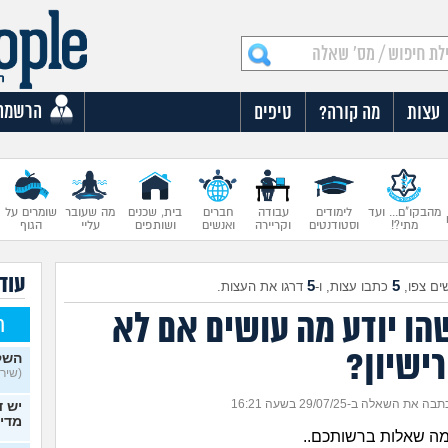
הרשמה
עצות
מה קורה?
טיפים
מהבקו"ם... ועד
לימודים
עבודה
חברים
בית, שכנים
מה שעובר
שומרים על
מתי?!
וסטודנטים
וקריירה
ואנשים
ושותפים
עליי
הגוף
עוד 
5
5
ים צפו,
כתבו עצות, ו-
דרגו את העצות.
שהו יודע מה עושים אם לא
ח
רישיון?
השק
(שירה,
בה את השאלה ב-29/07/25 בשעה 16:21
יש ד
מדי
 כמה שאלות ברשותכם..