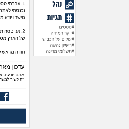
נהל
1. עברתי טסט
נכנסתי לאתר 
תגיות
מישהו יודע מ
#טסטים
2. אני טסה ת
#יוקר המחיה
של הארץ מספ
#עולים על הכביש
#רישיון נהיגה
#תשלומי מדינה
תודה מראש ע
עדכון מאח
אתם יודעים א
זה קשור למשר