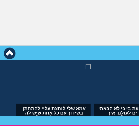
עת בי כי לא הבאתי
אמא שלי לוחצת עליי להתחתן
דים לעולם. איך
בשידוך עם כל אחת שיש לה
תמודד?
דופק, מה לעשות?
נימית, בת 29)
(אריאל, בן 23)