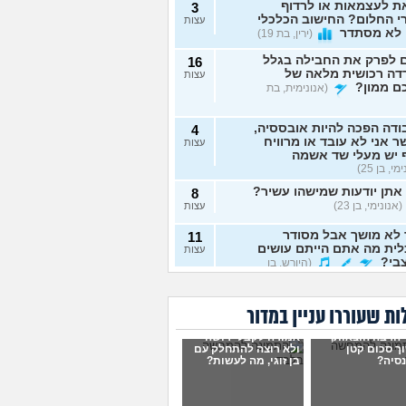
ת לעצמאות או לרדוף
3
 החלום? החישוב הכלכלי
עצות
 לא מסתדר
(ירין, בת 19)
 לפרק את החבילה בגלל
16
דה רכושית מלאה של
עצות
ם ממון?
(אנונימית, בת
דה הפכה להיות אובססיה,
4
 אני לא עובד או מרוויח
עצות
 יש מעלי שד אשמה
י, בן 25)
אתן יודעות שמישהו עשיר?
8
(אנונימי, בן 23)
עצות
 לא מושך אבל מסודר
11
ית מה אתם הייתם עושים
עצות
בי?
(היורש, בן
ה כלכלית לעובדי בית
1
ת שעוררו עניין במדור
 במצוקה
(מישהי, בת 30)
עצות
 הרבה הוצאות,
אמורה לקבל ירושה
יש לכם עצות לגבי הבדל
7
ך סכום קטן
ולא רוצה להתחלק עם
ה בזוגיות?
סיה?
(כינוי, בן 23)
בן זוגי, מה לעשות?
עצות
 לפתוח גמח עריסות
1
רות, יש למישהו מידע
עצות