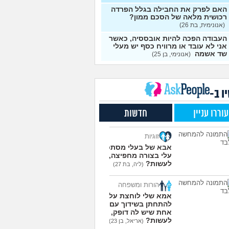
אני יכול להתעשר על ידי
4
האם לפרק את החבילה בגלל הפרדה
ת עסק בעצמי מאפס?
עצות
רכושית מלאה של הסכם ממון?
(אנונימית, בת 26)
 לבזבז יותר מידי, זה
4
העבודה הפכה להיות אובססיה, כאשר
תי לחיות ככה?
(אוהב לבזבז,
עצות
אני לא עובד או מרוויח כסף יש מעלי
שד אשמה
(אנונימי, בן 25)
כדאי למכור את הקרן
9
ית קסם אקטיב אירו?
עצות
בת 31)
ו ב-
ם טיפ בקופה - זה הגיוני?
4
עצות
עוררו עניין
חדשות
ה לקבל ירושה, מה לעשות
10
הכסף?
(אנונימית, בת 24)
עצות
זוגיות
ישה בתחתית כלכלית,
18
אבא של בעלי מסתכל
דה בהכל יש לי סיבה?
עצות
עלי בצורה מחפיצה, מה
(עמית, בת 24)
לעשות?
(ליה, בת 27)
ני מוריד את המשוואה של
5
ואה בצד האם אני ואישתי
עצות
הורות ומשפחה
ב טוב?
(ריי מסטיריו, בן
אמא שלי לוחצת עליי
להתחתן בשידוך עם כל
 למשוך כספי פנסיה
5
אחת שיש לה דופק, מה
ולים, מה ההשלכות של
עצות
לעשות?
(אריאל, בן 23)
(דניאל, בן 24)