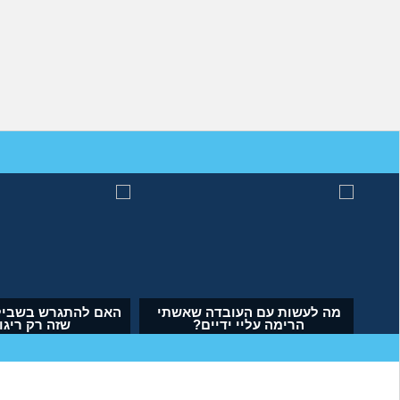
מה לעשות עם העובדה שאשתי
האם להתגרש בשביל
הרימה עליי ידיים?
שזה רק ריגו
(אנונימי, בן 34)
(דנה, בת 35)