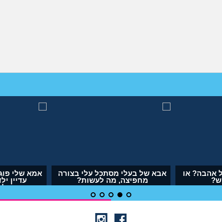
 אהבה? או
אבא של בעלי מסתכל עלי בצורה
אמא שלי פוג
ש?
מחפיצה, מה לעשות?
עדיין יל
לה
(ליה, בת 27)
(אנו