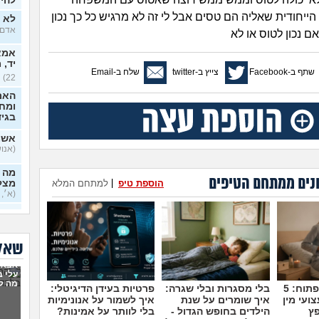
להיכ
ייחודית שאליה הם טסים אבל לי זה לא מרגיש כל כך נכון
לא י
אדם, ב
 נכון לטוס או לא
אמא 
יד, 
שתף ב-Facebook
צייץ ב-twitter
שלח ב-Email
22)
האם
ומח
בגי
אשמ
(אנושי,
מה א
נים ממתחם הטיפים
הוספת טיפ
|
למתחם המלא
מצלי
(א׳, ב
בזוג
בדיי
שאלו
אקס
אבא 
בן 33)
עלי 
מה ל
מדברים על זה פתוח: 5
בלי מסגרות ובלי שגרה:
פרטיות בעידן הדיגיטלי:
בחיי
יודע
ועי מין
איך שומרים על שנת
איך לשמור על אנונימיות
בכל
פץ
הילדים בחופש הגדול -
בלי לוותר על אמינות?