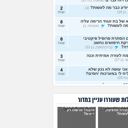
רויות גברים
(שושנה, בת 37)
ודע כבר מה לעשות?
(בן
2
ן 18)
עצות
של בת זוגתי הרימה עליה
8
מה לעשות?
(אנונימי, בן
עצות
 הסתרת פרופיל פיקטיבי
8
יקת חיפושים נחשב
עצות
דה?
(בדרןהסקרן, בן 33)
ח לעזרה אמיתית וכנה
3
 בן 27)
עצות
ני עושה לא נכון שלא
4
ח לי במערכות יחסים?
עצות
ת 26)
בת 28 ואף פעם לא הייתי
6
יות, האם לשקר על כך
עצות
ט ראשון?
(רווקה, בת 28)
ת שעוררו עניין במדור
ית מתנהגת מוזר?
(אנונימי,
3
של בעלי מסתכל
האם להתגרש בשביל
עצות
בצורה מחפיצה,
אהבה? או שזה רק
עשות?
ריגוש?
ם לא הייתי בזוגיות ואני לא
7
 איך. איך נכנסים לזוגיות
עצות
ל?
(דור, בן 25)