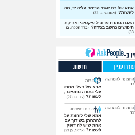
י אותה מתוך כעס. איך
עצות
מודד?
(אלכס, שם בדוי, בן
אמא של בת זוגתי הרימה עליה יד, מה
לעשות?
(אנונימי, בן 22)
להסביר לה שאני רוצה
20
האם הסתרת פרופיל פיקטיבי ומחיקת
פרד?
(עידן, בן 27)
עצות
חיפושים נחשב בגידה?
(בדרןהסקרן, בן
33)
ת ביני לבית הזוג, מה
6
ות?
(אנונימי, בן 24)
עצות
משלמת בדייטים
(אלי, בן
9
עצות
ו ב-
ת איתו היום לדייט ראשון
3
עוררו עניין
חדשות
מית, בת 18)
עצות
יל עם בנות בים/ הליכה
8
זוגיות
לת או מועדון?
(רואי, בן
עצות
אבא של בעלי מסתכל
עלי בצורה מחפיצה, מה
 אותי לדייטים גרועים
17
לעשות?
(ליה, בת 27)
 להמשיך?
(נטע, בת 21)
עצות
הורות ומשפחה
עוד שאלות חדשות במדור
אמא שלי לוחצת עליי
להתחתן בשידוך עם כל
אחת שיש לה דופק, מה
לעשות?
(אריאל, בן 23)