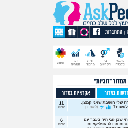
התחברות
|
פיננסי
בין
חיות
יוקר
גאווה
וכלכלה
הסדינים
מחמד
המחיה
ממדור "זוגיות"
דשות במדור
אקראיות במדור
 שלי חושבת שאני קמצן,
11
לעשות?
(ליאור, בן
עצות
תי שבן זוגי היה בעבר עם
6
יות והיו לו אפליקציות
עצות