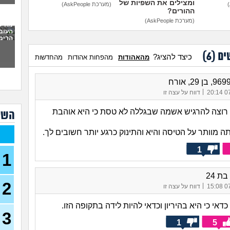
ומצילים את השפיות של
(מערכת AskPeople)
לתת 
ההורים?
כמו
(מערכת AskPeople)
מה ל
העוב
לעש
הרימה
(אנונימ
ים (
6
)
כיצד להציג?
מהאהודות
מהפחות אהודות
מהחדשות
מבוא
להתח
הטע
בחו
|
07/
דווח על עצה זו
א רוצה להרגיש אשמה שבגללה לא טסת כי היא אוהבת
מתכנ
השא
לכם
 מוותר על הטיסה והיא והתינוק כרגע יותר חשובים לך.
האם 
ותקי
1
1
איך 
לפני
2
|
כשא
07/
דווח על עצה זו
החב
הביל
כדאי כי היא בהיריון וכדאי להיות לידה בתקופה הזו.
(לחם 
3
1
5
כשרב