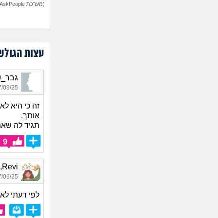
(מערכת AskPeople)
עצות הגולש
גבר_9699, בן 29, אורח
09/25 20:14
זה כי היא ל
אותך.
תגיד לה שאתה
9
Revi, בת 24
09/25 15:08
לפי דעתי לא 