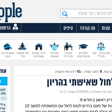
הרשמה
עצות
מה קורה?
טיפים
מהבקו"ם... ועד
לימודים
עבודה
חברים
בית, שכנים
מה שעובר
שומרים על
מתי?!
וסטודנטים
וקריירה
ואנשים
ושותפים
עליי
הגוף
עוד 
41
6
 צפו,
כתבו עצות, ו-
דרגו את העצות.
חול שאישתי בהריון
ח
חברה
תב את השאלה ב-07/09/25 בשעה 14:17
מה 
23)
ון ראשון בחודש 6.
גילי
צצה לי הזדמנות של פעם בחיים לטוס לחול עם המשפחה למשך 10
טרנס
 לא יכולה לטוס וממש ממש רוצה שאטוס עם המשפחה