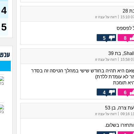
דחפת
להת
4
 28
40)
|
07/
דווח על עצה זו
איך 
להי
5
ל לפספס
בעיו
לעש
5
8
לא 
, בת 39
עכשי
29)
|
07/
דווח על עצה זו
יוצא
(אנוני
אם היא תהיה בחודש שישי במהלך הטיסה זה בסדר
להתח
ר לא עומדת ללדת)
בטיי
יא תומכת
26)
4
6
לוקח
האם
ת צרה, בן 53
|
11/
דווח על עצה זו
ותחזרו בשלום.