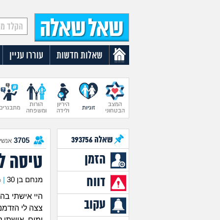
שאלות חדשות
עוררו עניין
המצב
היריון
הורות
זוגיות
מתבגרים
הבטחוני
ולידה
ומשפחה
שאלה
393756
3705
אנשים
טיסה ל
הזמן
דווח
מנחם בן 30
|
כ
היי אישתי בהרי
עקוב
ימים, אישתי