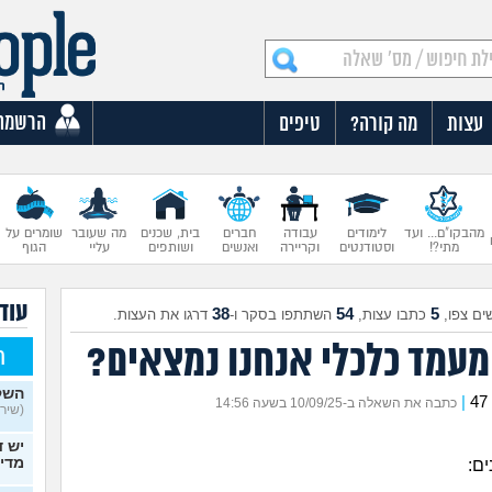
הרשמה
עצות
מה קורה?
טיפים
מהבקו"ם... ועד
לימודים
עבודה
חברים
בית, שכנים
מה שעובר
שומרים על
מתי?!
וסטודנטים
וקריירה
ואנשים
ושותפים
עליי
הגוף
עוד 
38
54
5
ים צפו,
כתבו עצות,
השתתפו בסקר ו-
דרגו את העצות.
מעמד כלכלי אנחנו נמצאים?
ח
השק
|
כתבה את השאלה ב-10/09/25 בשעה 14:56
(שירה,
יש ד
מדי
ים: