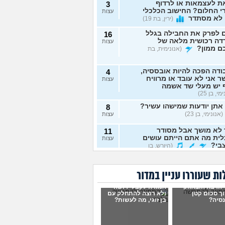
ת לעצמאות או לרדוף
3
 החלום? החישוב הכלכלי
עצות
 לא מסתדר
(ירין, בת 19)
 לפרק את החבילה בגלל
16
דה רכושית מלאה של
עצות
ם ממון?
(אנונימית, בת
דה הפכה להיות אובססיה,
4
 אני לא עובד או מרוויח
עצות
 יש מעלי שד אשמה
י, בן 25)
אתן יודעות שמישהו עשיר?
8
(אנונימי, בן 23)
עצות
 לא מושך אבל מסודר
11
ית מה אתם הייתם עושים
עצות
בי?
(היורש, בן
ה כלכלית לעובדי בית
1
ת שעוררו עניין במדור
 במצוקה
(מישהי, בת 30)
עצות
 הרבה הוצאות,
אמורה לקבל ירושה
יש לכם עצות לגבי הבדל
7
ך סכום קטן
ולא רוצה להתחלק עם
ה בזוגיות?
סיה?
(כינוי, בן 23)
בן זוגי, מה לעשות?
עצות
 לפתוח גמח עריסות
1
רות, יש למישהו מידע
עצות