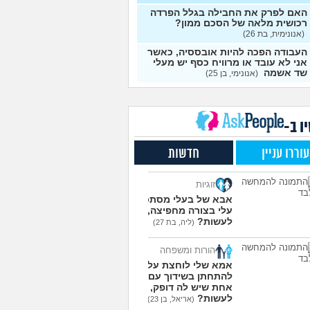
אני יכול להתעשר על ידי
4
האם לפרק את החבילה בגלל הפרדה
ת עסק בעצמי מאפס?
עצות
רכושית מלאה של הסכם ממון?
(אנונימית, בת 26)
 לבזבז יותר מידי, זה
4
העבודה הפכה להיות אובססיה, כאשר
תי לחיות ככה?
(אוהב לבזבז,
עצות
אני לא עובד או מרוויח כסף יש מעלי
שד אשמה
(אנונימי, בן 25)
כדאי למכור את הקרן
9
ית קסם אקטיב אירו?
עצות
בת 31)
ו ב-
ם טיפ בקופה - זה הגיוני?
4
עצות
עוררו עניין
חדשות
ה לקבל ירושה, מה לעשות
10
הכסף?
(אנונימית, בת 24)
עצות
זוגיות
ישה בתחתית כלכלית,
18
אבא של בעלי מסתכל
דה בהכל יש לי סיבה?
עצות
עלי בצורה מחפיצה, מה
(עמית, בת 24)
לעשות?
(ליה, בת 27)
ני מוריד את המשוואה של
5
ואה בצד האם אני ואישתי
עצות
הורות ומשפחה
ב טוב?
(ריי מסטיריו, בן
אמא שלי לוחצת עליי
להתחתן בשידוך עם כל
 למשוך כספי פנסיה
5
אחת שיש לה דופק, מה
ולים, מה ההשלכות של
עצות
לעשות?
(אריאל, בן 23)
(דניאל, בן 24)