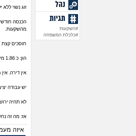
נהל
זוג נשוי ללא ילדים,
תגיות
#השקעות
מהשקעות.
#כלכלת המשפחה
חוסכים קצת יותר מ 10.000 שח בחודש, 
הון: כ 1.86 מיליון שח
אין דירה. אין 
יש עבודה יצי
לא תהיה ירוש
אז: מה זה נח
איזה מעמ