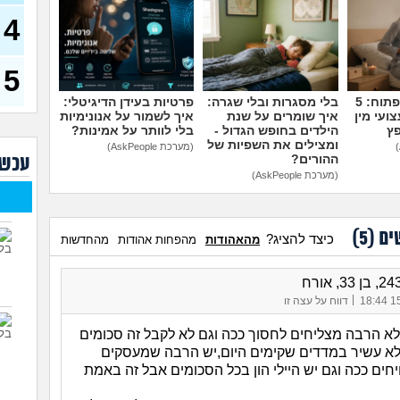
איך 
הקמ
4
(Alisa, בת 20)
אוהב
בעיי
5
בן 35)
מדברים על זה פתוח: 5
בלי מסגרות ובלי שגרה:
פרטיות בעידן הדיגיטלי:
האם 
ועי מין
איך שומרים על שנת
איך לשמור על אנונימיות
כספ
פץ
הילדים בחופש הגדול -
בלי לוותר על אמינות?
(יפה, 
ומצילים את השפיות של
(מערכת AskPeople)
ההורים?
עכשי
תשלו
(menahem, בן 21)
(מערכת AskPeople)
אמור
עם 
ים (
5
)
כיצד להציג?
מהאהודות
מהפחות אהודות
מהחדשות
מרג
בעבו
אם א
|
15/
דווח על עצה זו
ההשו
במצ
לא הרבה מצליחים לחסוך ככה וגם לא לקבל זה סכומים
29)
לא עשיר במדדים שקימים היום,יש הרבה שמעסקים
שוקל
יחים ככה וגם יש היילי הון בכל הסכומים אבל זה באמת
תגמ
זה?