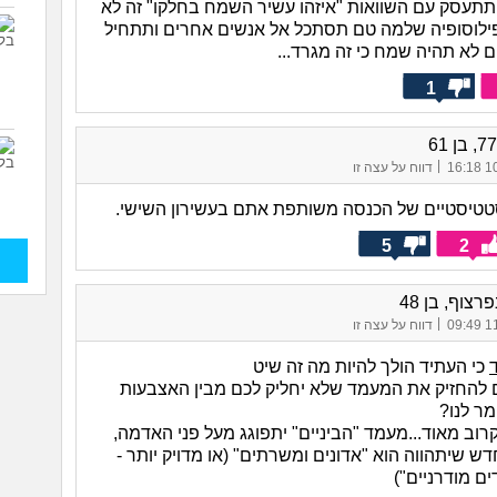
תתעסק עם השוואות "איזהו עשיר השמח בחלקו" זה לא
ילוסופיה שלמה טם תסתכל אל אנשים אחרים ותתחיל
 לא תהיה שמח כי זה מגרד...
1
|
10/
דווח על עצה זו
סטטיסטיים של הכנסה משותפת אתם בעשירון השישי.
5
2
רצוף, בן 48
|
11/
דווח על עצה זו
כי העתיד הולך להיות מה זה שיט
ם להחזיק את המעמד שלא יחליק לכם מבין האצבעות
מר לנו?
וב מאוד...מעמד "הביניים" יתפוגג מעל פני האדמה,
 שיתהווה הוא "אדונים ומשרתים" (או מדויק יותר -
ים מודרניים")