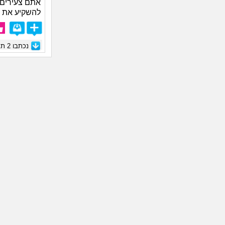
אתם צעירים ע
להשקיע את 
נכתבו
2
תגו