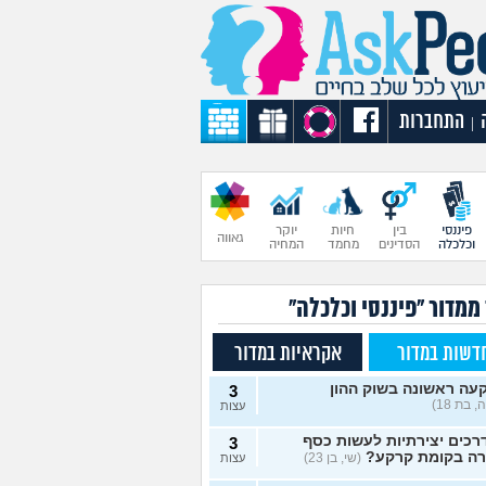
התחברות
|
פיננסי
בין
חיות
יוקר
גאווה
וכלכלה
הסדינים
מחמד
המחיה
ממדור "פיננסי וכלכלה"
דשות במדור
אקראיות במדור
עה ראשונה בשוק ההון
3
 בת 18)
עצות
רכים יצירתיות לעשות כסף
3
רה בקומת קרקע?
(שי, בן 23)
עצות