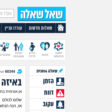
שאלות חדשות
עוררו עניין
המצב
היריון
הורות
זוגיות
מתבגרים
הבטחוני
ולידה
ומשפחה
שאלה
393816
60344
אנש
באיזה 
הזמן
דווח
אן אונימית בת 47
שלום לכולם
עקוב
אז, הנה הנתונ