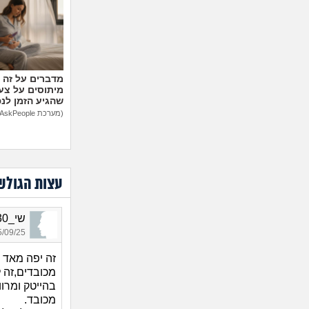
מיתוסים על צעצ
שהגיע הזמן לנ
(מערכת AskPeople)
עצות הגולש
שי_2430, בן 33, אורח
09/25 18:44
זה יפה מאד 
מכובדים,זה 
בהייטק ומרוו
מכובד.