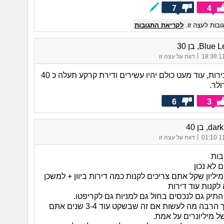
7
4
בות לעצה זו.
לקריאת התגובות
Blu, בן 30
|
11/
דווח על עצה זו
תמשיכו בשכירות, עוד מעט כולם יהיו עשירים ודירת קרקע תעלה כ 40
6
3
d, בן 40
|
11/
דווח על עצה זו
בות
 לא נכון
ם קרוב ל2 מיליון שקל אתם צריכים לקנות כמה דירות ביוון + למשכן
לקנות עוד דירות
תיק גם לנכסים בחול גם למניות גם לקריפטו.
יש לכם כל כך הרבה מה לעשות אם זה שבשקט עוד 3-4 שנים אתם
ל מיליונרים על אמת.