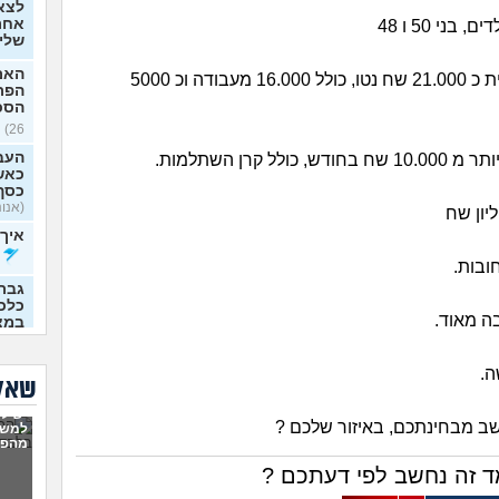
לצא
אחרי
 בני 50 ו 48
שלי
האם
הכנסה חודשית כ 21.000 שח נטו, כולל 16.000 מעבודה וכ 5000
הפר
הסכ
26)
העבו
כולל קרן השתלמות.
כאשר
כסף
(אנונימ
איך 
חובות.
גבר
כלכל
בה מאוד.
במצ
36)
ה.
תמיכ
שאלו
מלון
יש לי
שב מבחינתכם, באיזור שלכם ?
האם 
למשו
הכנס
מהפנ
ד זה נחשב לפי דעתכם ?
רוצה
מטחב