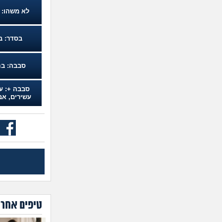
לא משהו: ב
בסדר: ב
סבבה: בנ
סבבה +: עד
עשירים, אב
טיפים אחרו