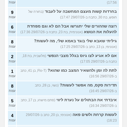
17:56)
עצות
בחרדות קשות מעצם המחשבה על לעבוד
(בחורה של
9
חופש, בת 30, כתבה ב-29/07/26 17:47)
עצות
רוצה שההורים שלי יתגרשו אבל הם לא וגם מפחדת
6
להעלות את הנושא
(אנונימית, בת 23, כתבה ב-29/07/26 17:36)
עצות
גיליתי שאבא שלי בוגד באמא שלי, מה לעשות?
8
(אנונימי, בן 13, כתב ב-29/07/26 17:25)
עצות
אם לא אגיע לצו גיוס בגלל מצבי הנפשי
(מלשבית, בת 18,
2
כתבה ב-29/07/26 17:05)
עצות
לתת לה זמן ולהשאיר המצב כמו שהוא?
(Flo-T, בן 41, כתב
1
ב-29/07/26 16:56)
עצות
תדירות סקס, מה אפשר לעשות?
(נשוי, בן 28, כתב
8
ב-29/07/26 16:45)
עצות
איבדתי את הבתולים על נערת ליווי
(סתם מישהו, בן 17, כתב
5
ב-29/07/26 16:34)
עצות
לעשות קרחת ולשים פאה
(אנונימי, בן 20, כתב ב-29/07/26
4
16:23)
עצות