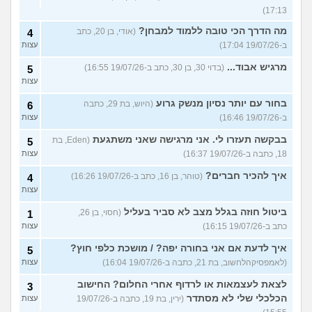
17:13)
מה הדרך הכי טובה ללמוד למבחן?
(אודי, בן 20, כתב
4
ב-19/07/26 17:04)
עצות
מרגיש אבוד...
(בדוי 30, בן 30, כתב ב-19/07/26 16:55)
5
עצות
בחור עם יותר נסיון מנשק גרוע
(היוש, בת 29, כתבה
6
ב-19/07/26 16:46)
עצות
בבקשה תעזרו לי. אני מרגישה שאני משתגעת
(Eden, בת
5
18, כתבה ב-19/07/26 16:37)
עצות
איך להכיר חברים?
(טוהר, בן 16, כתב ב-19/07/26 16:26)
4
עצות
ביטול חוזה בגלל מצב לא סביר בעליל
(חסוי, בן 26,
1
כתב ב-19/07/26 16:15)
עצות
איך לדעת אם אני בחורה יפה? / מושכת כלפי חוץ?
5
(לאמפסיקהלחשוב, בת 21, כתבה ב-19/07/26 16:04)
עצות
לצאת לעצמאות או לרדוף אחרי החלום? החישוב
3
הכלכלי שלי לא מסתדר
(ירין, בת 19, כתבה ב-19/07/26
עצות