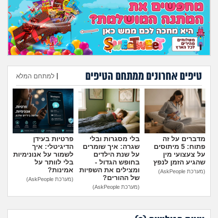
מה שעובר עליי
שומרים על הגוף
פיננסי וכלכלה
טיפים אחרונים ממתחם הטיפים
|
למתחם המלא
בין הסדינים
הוספת טיפ
חיות מחמד
יוקר המחיה
מדברים על זה
בלי מסגרות ובלי
פרטיות בעידן
פתוח: 5 מיתוסים
שגרה: איך שומרים
הדיגיטלי: איך
גאווה
על צעצועי מין
על שנת הילדים
לשמור על אנונימיות
שהגיע הזמן לנפץ
בחופש הגדול -
בלי לוותר על
ומצילים את השפיות
אמינות?
(מערכת AskPeople)
של ההורים?
(מערכת AskPeople)
(מערכת AskPeople)