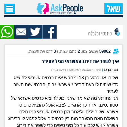
עמוד הבית
שאל שאלה
פיננסי וכלכלה
שאלות חדשות
3
2
59062
אנשים צפו,
כתבו עצות, ו-
דרגו את העצות.
שאלות שעוררו עניין
איך לשפר את דירוג האשראי מגיל צעיר?
עצות חדשות
צעיר בן 18
|
כתב את השאלה ב-15/09/25 בשעה 17:24
שלום, אני כרגע בן 18 ומחפש איזה כרטיס אשראי להוציא
מה קורה כאן?
כדי שיהיה לי בעתיד דירוג אשראי גבוה, הבנתי שזה חשוב
לעתיד
מתחם הטיפים
אני עתודאי מה שאומר שאני יכול להוציא כרטיס אשראי של
סטודנטים, ואחר כך אתגייס לצבא אוכל להוציא כרטיס
מדורים
אשראי של חיילים, ולאחר מכן כרטיס אשראי כמו כולם
השאלה האם המעבר הזה בין כרטיסים עלול לפגוע לי בדירוג
אשראי? ויש לכם עוד כל מיני טיפים כדי לשפר את דירוג