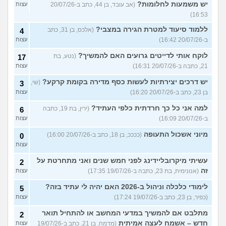
יש משמעות לחלומות?
(אב עובד, בן 44, כתב ב-20/07/26
עצות
16:53)
ללמוד סיעוד למטרת הגירה במצבי?
(אלכס, בן 31, כתב
4
ב-20/07/26 16:42)
עצות
לוקח אותי לדייטים גרועים האם להמשיך?
(נטע, בת
17
21, כתבה ב-20/07/26 16:31)
עצות
יש דרכים יצירתיות לעשות כסף מדירה בקומת קרקע?
(שי,
3
בן 23, כתב ב-20/07/26 16:20)
עצות
למה אני כל כך חרדתית כלפי העתיד?
(ירין, בת 19, כתבה
6
ב-20/07/26 16:09)
עצות
מיוני אשכול התעופה
(ככככ, בן 18, כתב ב-20/07/26 16:00)
0
עצות
עשיתי מיקרובליידינג לפני חמש שנים ואני מתחרטת על
2
זה
(אנונימית, בת 23, כתבה ב-19/07/26 17:35)
עצות
לימודי כלכלה וניהול ב-2026 האם יהיה לי עתיד בזה?
5
(כפיר, בן 23, כתב ב-19/07/26 17:24)
עצות
מתלבט אם להמשיך במדעי המחשב או להתחיל תואר
2
חדש – אשמח לעצה אמיתית
(מדמח, בן 21, כתב ב-19/07/26
עצות