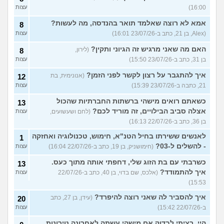
16:00)
עצות
אמא לא רוצה שאלמד תואר בהנדסה, מה לעשות?
8
(Alex, בן 21, כתב ב-23/07/26 16:01)
עצות
האם מה שאני מרגיש זה הגיוני ותקין?
(לירון,
8
בן 31, כתב ב-23/07/26 15:50)
עצות
איך להתגבר על רצון לקשר לפני הזמן?
(אנונימית, בת
12
21, כתבה ב-23/07/26 15:39)
עצות
כשאתם רואים מישהי ברשתות החברתיות שהכול
13
אצלה סביב הבילויים, זה מוריד לכם?
(לחם ושעשועים,
עצות
בן 36, כתב ב-22/07/26 16:13)
לאנשים ששירתו בחיל הטנ"א, חימוש, טכנולוגיה ואחזקה
1
- להשלים ל-03?
(חימושניק, בן 19, כתב ב-22/07/26 16:04)
עצות
כשרבתי עם בת הזוג שלי, דחפתי אותה מתוך כעס.
13
איך להתמודד?
(אלכס, שם בדוי, בן 40, כתב ב-22/07/26
עצות
15:53)
איך להסביר לה שאני רוצה להיפרד?
(עידן, בן 27, כתב
20
ב-22/07/26 15:42)
עצות
היי. רציתי לבדוק אם מישהי עשתה לאחרונה טירונות