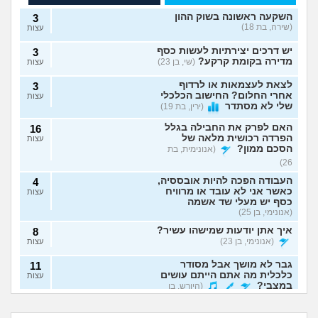
השקעה ראשונה בשוק ההון
3
(שירה, בת 18)
עצות
יש דרכים יצירתיות לעשות כסף
3
מדירה בקומת קרקע?
(שי, בן 23)
עצות
לצאת לעצמאות או לרדוף
3
אחרי החלום? החישוב הכלכלי
עצות
שלי לא מסתדר
(ירין, בת 19)
האם לפרק את החבילה בגלל
16
הפרדה רכושית מלאה של
עצות
הסכם ממון?
(אנונימית, בת
26)
העבודה הפכה להיות אובססיה,
4
כאשר אני לא עובד או מרוויח
עצות
כסף יש מעלי שד אשמה
(אנונימי, בן 25)
איך אתן יודעות שמישהו עשיר?
8
(אנונימי, בן 23)
עצות
גבר לא מושך אבל מסודר
11
כלכלית מה אתם הייתם עושים
עצות
במצבי?
(היורש, בן
יש לי הרבה הוצאות,
אמורה לקבל ירושה
36)
למשוך סכום קטן
ולא רוצה להתחלק עם
אפשרי לפתוח עסק
חסכתי רבע מיליון
מהפנסיה?
בן זוגי, מה לעשות?
תמיכה כלכלית לעובדי בית