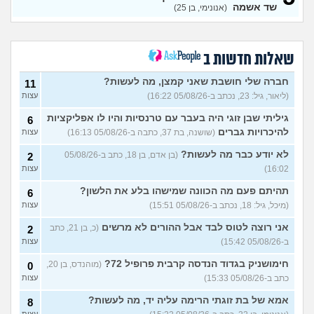
שד אשמה
(אנונימי, בן 25)
איך לעזאזל בעל עסק יכול
3
לעשות פה כסף?
(סתםאחד, בן
עצות
22)
איך להרוויח הרבה כסף?
4
(Lisa,
שאלות חדשות ב
בן 22)
עצות
חברה שלי חושבת שאני קמצן, מה לעשות?
11
איך אני יכול להתעשר על ידי
4
הקמת עסק בעצמי מאפס?
(ליאור, גיל: 23, נכתב ב-05/08/26 16:22)
עצות
עצות
(Alisa, בת 20)
גיליתי שבן זוגי היה בעבר עם טרנסיות והיו לו אפליקציות
6
אוהב לבזבז יותר מידי, זה
4
להיכרויות גברים
(שושנה, בת 37, כתבה ב-05/08/26 16:13)
עצות
בעייתי לחיות ככה?
(אוהב לבזבז,
עצות
בן 35)
לא יודע כבר מה לעשות?
(בן אדם, בן 18, כתב ב-05/08/26
2
האם כדאי למכור את הקרן
9
16:02)
עצות
כספית קסם אקטיב אירו?
עצות
(יפה, בת 31)
תהיתם פעם מה הכוונה שמישהו בלע את הלשון?
6
תשלום טיפ בקופה - זה הגיוני?
4
(מיכל, גיל: 18, נכתב ב-05/08/26 15:51)
עצות
(menahem, בן 21)
עצות
אני רוצה לטוס לבד אבל ההורים לא מרשים
(כ, בן 21, כתב
2
אמורה לקבל ירושה, מה לעשות
10
ב-05/08/26 15:42)
עצות
עם הכסף?
(אנונימית, בת 24)
עצות
חימושניק בגדוד הנדסה קרבית פרופיל 72?
(מוהנדס, בן 20,
0
מרגישה בתחתית כלכלית,
18
כתב ב-05/08/26 15:33)
עצות
בעבודה בהכל יש לי סיבה?
עצות
(עמית, בת 24)
אמא של בת זוגתי הרימה עליה יד, מה לעשות?
8
אם אני מוריד את המשוואה של
עצות