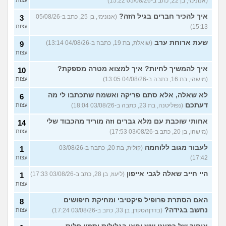
5
(אנונימי, בן 22, כתב ב-05/08/26 15:22)
ההשוואה בצד האם אני ואישתי
עצות
במצב טוב?
(ריי מסטיריו, בן
איך להכיר חברים בגיל הזה?
(אנונימי, בן 25, כתב ב-05/08/26
3
29)
15:13)
עצות
שוקל למשוך כספי פנסיה
5
שעת ארוחת ערב
(שואלת, בת 19, כתבה ב-04/08/26 13:14)
9
תגמולים, מה ההשלכות של
עצות
זה?
(דניאל, בן 24)
עצות
עוד שאלות חדשות במדור
איך להמשיך לחיות? איך למצוא מטרה מספקת?
10
(מישהי, בת 16, כתבה ב-04/08/26 13:05)
עצות
לא שאלה, אלא סתם פריקה ואשמח שתכתבו לי מה
6
דעתכם
(נפוליטנה, בת 23, כתבה ב-03/08/26 18:04)
עצות
אחותי שוכבת עם מלא גברים וזה מוריד מהכבוד שלי
14
(מישהו, בן 20, כתב ב-03/08/26 17:53)
עצות
לעבור מגוב ללוחמה
(קולית, בת 20, כתבה ב-03/08/26
1
17:42)
עצות
היי חייב שאלה לגבי אייפון
(ליעוז, בן 28, כתב ב-03/08/26 17:33)
1
עצות
האם הסתרת פרופיל פיקטיבי ומחיקת חיפושים
8
נחשב בגידה?
(בדרןהסקרן, בן 33, כתב ב-03/08/26 17:24)
עצות