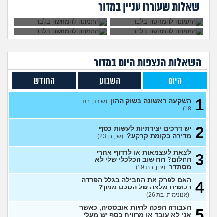
1
פיקטיבי בשביל
שקל ואני לא יודעת
שאלות שעוררו עניין במדור
מלון במצוקה
להפקיד לקרן
(מישהי, בת 30)
מה לעשות ואיפה
עצות
הפנסיה?
להשקיע?
האם יש לכם עצות לגבי הבדל
7
הכנסה בזוגיות?
(כינוי, בן 23)
עצות
רוצה לפתוח גמח עריסות
1
מטחברות, יש למישהו מידע
עצות
השאלות הנצפות ה
יום
במדור
היכן ניתן להשיג כמות גדולה?
(שני, בת 30)
היום
השבוע
החודש
דילמת חיים: להשקיע 140,000
7
ש"ח בטיול אקסטרים של פעם
עצות
בחיים או לשמור לדירה?
1
השקעה ראשונה בשוק ההון
(שירה, בת
(ירין, בת 24)
18)
עדיף לשלם סכום גדול
1
למכללה או לפתוח חיסכון?
2
עצות
יש דרכים יצירתיות לעשות כסף
(א, בת 26)
מדירה בקומת קרקע?
(שי, בן 23)
אחותי מכורה לסמים ונקלעה
6
לצאת לעצמאות או לרדוף אחרי
3
לחובות, איך מתמודדים?
עצות
החלום? החישוב הכלכלי שלי לא
(נקטרינה, בת 30)
מסתדר
(ירין, בת 19)
איך לבטל הכל ולהחזיר את
0
האם לפרק את החבילה בגלל הפרדה
הסכום ששילמתי?
4
(אנונימית, בת
עצות
רכושית מלאה של הסכם ממון?
90)
(אנונימית, בת 26)
מרגיש תקוע במקום מבחינת
1
העבודה הפכה להיות אובססיה, כאשר
עבודה והחיים
(עוד אחד, בן 31)
5
עצות
אני לא עובד או מרוויח כסף יש מעלי