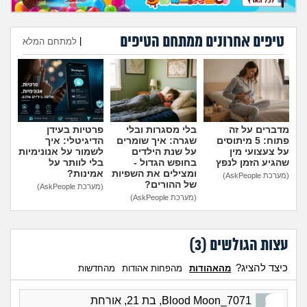
מה שעובר עליי
טיפים אחרונים ממתחם הטיפים
שומרים על הגוף
|
למתחם המלא
הוספת טיפ
פיננסי וכלכלה
בין הסדינים
מדברים על זה
בלי מסגרות ובלי
פרטיות בעידן
פתוח: 5 מיתוסים
שגרה: איך שומרים
הדיגיטלי: איך
חיות מחמד
על צעצועי מין
על שנת הילדים
לשמור על אנונימיות
שהגיע הזמן לנפץ
בחופש הגדול -
בלי לוותר על
ומצילים את השפיות
אמינות?
(מערכת AskPeople)
יוקר המחיה
של ההורים?
(מערכת AskPeople)
(מערכת AskPeople)
גאווה
עצות הגולשים (
3
)
כיצד להציג?
מהאהודות
מהפחות אהודות
מהחדשות
Blood Moon_7071, בת 21, אורחת