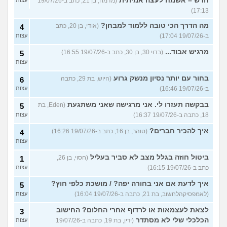
חדש – אשמח לעצה אמיתית
(מדמח, בן 21, כתב ב-19/07/26
עצות
17:13)
מה הדרך הכי טובה ללמוד למבחן?
(אודי, בן 20, כתב
4
ב-19/07/26 17:04)
עצות
מרגיש אבוד...
(בדוי 30, בן 30, כתב ב-19/07/26 16:55)
5
עצות
בחור עם יותר נסיון מנשק גרוע
(היוש, בת 29, כתבה
6
ב-19/07/26 16:46)
עצות
בבקשה תעזרו לי. אני מרגישה שאני משתגעת
(Eden, בת
5
18, כתבה ב-19/07/26 16:37)
עצות
איך להכיר חברים?
(טוהר, בן 16, כתב ב-19/07/26 16:26)
4
עצות
ביטול חוזה בגלל מצב לא סביר בעליל
(חסוי, בן 26,
1
כתב ב-19/07/26 16:15)
עצות
איך לדעת אם אני בחורה יפה? / מושכת כלפי חוץ?
5
(לאמפסיקהלחשוב, בת 21, כתבה ב-19/07/26 16:04)
עצות
לצאת לעצמאות או לרדוף אחרי החלום? החישוב
3
הכלכלי שלי לא מסתדר
(ירין, בת 19, כתבה ב-19/07/26
עצות