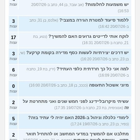
יש משמעות לחלומות?
(אב עובד, בן 44, כתב ב-20/07/26
עצות
16:53)
ללמוד סיעוד למטרת הגירה במצבי?
(אלכס, בן 31, כתב
3
ב-20/07/26 16:42)
עצות
לוקח אותי לדייטים גרועים האם להמשיך?
(נטע, בת
17
21, כתבה ב-20/07/26 16:31)
עצות
יש דרכים יצירתיות לעשות כסף מדירה בקומת קרקע?
(שי,
3
בן 23, כתב ב-20/07/26 16:20)
עצות
למה אני כל כך חרדתית כלפי העתיד?
(ירין, בת 19, כתבה
6
ב-20/07/26 16:09)
עצות
מיוני אשכול התעופה
(ככככ, בן 18, כתב ב-20/07/26 16:00)
0
עצות
עשיתי מיקרובליידינג לפני חמש שנים ואני מתחרטת על
2
זה
(אנונימית, בת 23, כתבה ב-19/07/26 17:35)
עצות
לימודי כלכלה וניהול ב-2026 האם יהיה לי עתיד בזה?
5
(כפיר, בן 23, כתב ב-19/07/26 17:24)
עצות
מתלבט אם להמשיך במדעי המחשב או להתחיל תואר
2