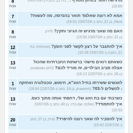
מרגישה חוסר בטחון מטורף
(.., בת 21, כתבה ב-26/07/26
8
16:00)
עצות
אמא לא רוצה שאלמד תואר בהנדסה, מה לעשות?
7
(Alex, בן 21, כתב ב-23/07/26 16:01)
עצות
האם מה שאני מרגיש זה הגיוני ותקין?
(לירון,
8
בן 31, כתב ב-23/07/26 15:50)
עצות
איך להתגבר על רצון לקשר לפני הזמן?
(אנונימית, בת
12
21, כתבה ב-23/07/26 15:39)
עצות
כשאתם רואים מישהי ברשתות החברתיות שהכול
13
אצלה סביב הבילויים, זה מוריד לכם?
(לחם ושעשועים,
עצות
בן 36, כתב ב-22/07/26 16:13)
לאנשים ששירתו בחיל הטנ"א, חימוש, טכנולוגיה ואחזקה
1
- להשלים ל-03?
(חימושניק, בן 19, כתב ב-22/07/26 16:04)
עצות
כשרבתי עם בת הזוג שלי, דחפתי אותה מתוך כעס.
13
איך להתמודד?
(אלכס, שם בדוי, בן 40, כתב ב-22/07/26
עצות
15:53)
איך להסביר לה שאני רוצה להיפרד?
(עידן, בן 27, כתב
20
ב-22/07/26 15:42)
עצות