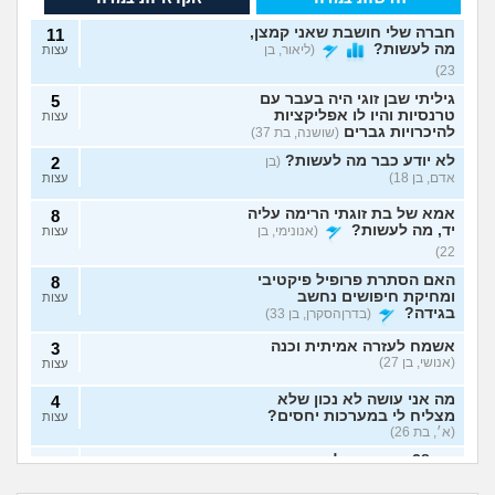
חברה שלי חושבת שאני קמצן,
11
מה לעשות?
(ליאור, בן
עצות
23)
גיליתי שבן זוגי היה בעבר עם
5
טרנסיות והיו לו אפליקציות
עצות
להיכרויות גברים
(שושנה, בת 37)
לא יודע כבר מה לעשות?
(בן
2
אדם, בן 18)
עצות
אמא של בת זוגתי הרימה עליה
8
יד, מה לעשות?
(אנונימי, בן
עצות
22)
האם הסתרת פרופיל פיקטיבי
8
ומחיקת חיפושים נחשב
עצות
בגידה?
(בדרןהסקרן, בן 33)
אשמח לעזרה אמיתית וכנה
3
(אנושי, בן 27)
עצות
מה אני עושה לא נכון שלא
4
מצליח לי במערכות יחסים?
עצות
(א׳, בת 26)
בת 28 ואף פעם לא הייתי
6
אבא של בעלי מסתכל
האם להתגרש בשביל
בזוגיות, האם לשקר על כך
עצות
עלי בצורה מחפיצה,
אהבה? או שזה רק
מה לעשות עם
הוא התאהב בבחורה
בדייט ראשון?
(רווקה, בת 28)