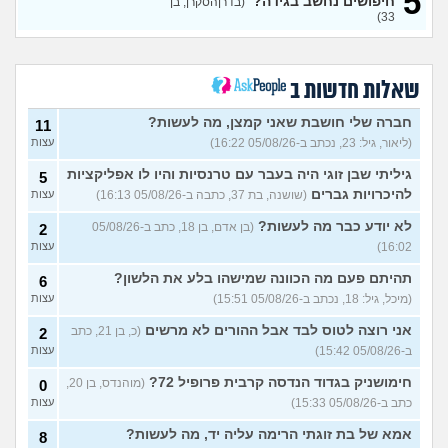
5
(אנונימית, בת 21)
חיפושים נחשב בגידה?
עצות
(בדרןהסקרן, בן
33)
כשאתם רואים מישהי ברשתות
13
החברתיות שהכול אצלה סביב
עצות
הבילויים, זה מוריד לכם?
(לחם ושעשועים, בן 36)
שאלות חדשות ב
כשרבתי עם בת הזוג שלי,
13
דחפתי אותה מתוך כעס. איך
חברה שלי חושבת שאני קמצן, מה לעשות?
עצות
11
להתמודד?
(אלכס, שם בדוי, בן
(ליאור, גיל: 23, נכתב ב-05/08/26 16:22)
עצות
40)
גיליתי שבן זוגי היה בעבר עם טרנסיות והיו לו אפליקציות
5
איך להסביר לה שאני רוצה
20
להיכרויות גברים
(שושנה, בת 37, כתבה ב-05/08/26 16:13)
עצות
להיפרד?
(עידן, בן 27)
עצות
לא יודע כבר מה לעשות?
(בן אדם, בן 18, כתב ב-05/08/26
2
בעיות ביני לבית הזוג, מה
6
לעשות?
(אנונימי, בן 24)
16:02)
עצות
עצות
לא משלמת בדייטים
תהיתם פעם מה הכוונה שמישהו בלע את הלשון?
(אלי, בן
9
6
עצות
29)
(מיכל, גיל: 18, נכתב ב-05/08/26 15:51)
עצות
יוצאת איתו היום לדייט ראשון
3
אני רוצה לטוס לבד אבל ההורים לא מרשים
(כ, בן 21, כתב
2
(אנונימית, בת 18)
עצות
ב-05/08/26 15:42)
עצות
להתחיל עם בנות בים/ הליכה
8
חימושניק בגדוד הנדסה קרבית פרופיל 72?
(מוהנדס, בן 20,
0
בטיילת או מועדון?
(רואי, בן
עצות
כתב ב-05/08/26 15:33)
עצות
26)
לוקח אותי לדייטים גרועים
אמא של בת זוגתי הרימה עליה יד, מה לעשות?
17
8