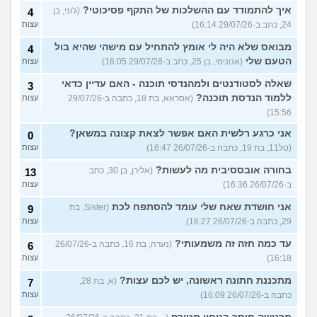
איך להתמודד עם ההשלכות של התקף פסיכוטי?
(ג'וני, בן
4
24, כתב ב-29/07/26 16:14)
עצות
מבואס שלא היה לי אומץ להתחיל עם מישהי שהיא בול
4
הטעם שלי
(אנונימי, בן 25, כתב ב-29/07/26 16:05)
עצות
שאלה לסטודנטים ולמהנדסי תוכנה - האם עדיין כדאי
3
ללמוד הנדסת תוכנה?
(אסראא, בת 18, כתבה ב-29/07/26
עצות
15:56)
אני כרגע רלשית האם אפשר לצאת קצונה במשאן?
0
(טל11, בת 19, כתבה ב-26/07/26 16:47)
עצות
בחורה אובססיבית מה לעשות?
(אלירן, בן 30, כתב
13
ב-26/07/26 16:36)
עצות
אני חושדת שאח שלי עומד להסתפח לכת
(Sister, בת
9
29, כתבה ב-26/07/26 16:27)
עצות
עד כמה חזה זה משמעותי?
(נערה, בת 16, כתבה ב-26/07/26
6
16:18)
עצות
מתכננת חתונה ראשונה, יש לכם עצות?
(א, בת 28,
7
כתבה ב-26/07/26 16:09)
עצות