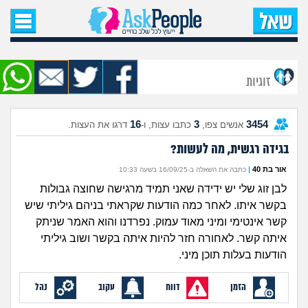
עמוד הבית
שאל שאלה
זוגיות
שאלות חדשות
16
3
3454
אנשים צפו,
כתבו עצות, ו-
דרגו את העצות.
שאלות שעוררו עניין
בגידה רגשית, מה לעשות?
עצות חדשות
אור בת 40
|
כתבה את השאלה ב-16/09/25 בשעה 10:33
לבן זוג שלי יש ידידה שאני תמיד מרגישה שחוצה גבולות
מה קורה כאן?
בקשר איתו. לאחר כמה הודעות שקראתי בניהם גיליתי שיש
קשר אינטימי ומיני מאוד עמוק. נפרדנו והוא האמר שניתק
מתחם הטיפים
איתה קשר. לאחורה חזר להיות איתה בקשר ושוב גיליתי
הודעות בעלות תוכן מיני.
מדורים
הזמן
דווח
עקוב
נהל