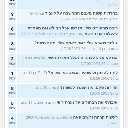
17:56)
עצות
בחרדות קשות מעצם המחשבה על לעבוד
(בחורה של
9
חופש, בת 30, כתבה ב-29/07/26 17:47)
עצות
רוצה שההורים שלי יתגרשו אבל הם לא וגם מפחדת
6
להעלות את הנושא
(אנונימית, בת 23, כתבה ב-29/07/26 17:36)
עצות
גיליתי שאבא שלי בוגד באמא שלי, מה לעשות?
8
(אנונימי, בן 13, כתב ב-29/07/26 17:25)
עצות
אם לא אגיע לצו גיוס בגלל מצבי הנפשי
(מלשבית, בת 18,
2
כתבה ב-29/07/26 17:05)
עצות
לתת לה זמן ולהשאיר המצב כמו שהוא?
(Flo-T, בן 41, כתב
1
ב-29/07/26 16:56)
עצות
תדירות סקס, מה אפשר לעשות?
(נשוי, בן 28, כתב
8
ב-29/07/26 16:45)
עצות
איבדתי את הבתולים על נערת ליווי
(סתם מישהו, בן 17, כתב
5
ב-29/07/26 16:34)
עצות
לעשות קרחת ולשים פאה
(אנונימי, בן 20, כתב ב-29/07/26
4
16:23)
עצות