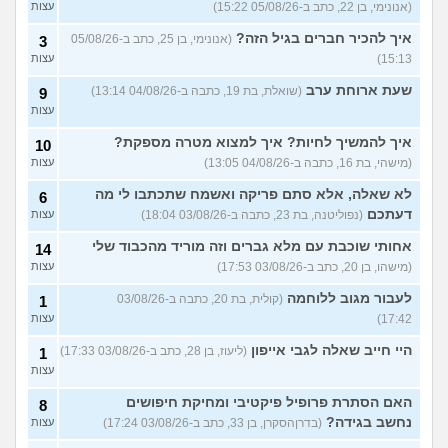
האם להמשיך?
(נטע, בת 21)
עצות
(אנונימי, בן 22, כתב ב-05/08/26 15:22)
עצות
איך להכיר חברים בגיל הזה?
עוד שאלות חדשות במדור
(אנונימי, בן 25, כתב ב-05/08/26
3
15:13)
עצות
שעת ארוחת ערב
(שואלת, בת 19, כתבה ב-04/08/26 13:14)
9
עצות
איך להמשיך לחיות? איך למצוא מטרה מספקת?
10
(מישהי, בת 16, כתבה ב-04/08/26 13:05)
עצות
לא שאלה, אלא סתם פריקה ואשמח שתכתבו לי מה
6
דעתכם
(נפוליטנה, בת 23, כתבה ב-03/08/26 18:04)
עצות
אחותי שוכבת עם מלא גברים וזה מוריד מהכבוד שלי
14
(מישהו, בן 20, כתב ב-03/08/26 17:53)
עצות
לעבור מגוב ללוחמה
(קולית, בת 20, כתבה ב-03/08/26
1
17:42)
עצות
היי חייב שאלה לגבי אייפון
(ליעוז, בן 28, כתב ב-03/08/26 17:33)
1
עצות
האם הסתרת פרופיל פיקטיבי ומחיקת חיפושים
8
נחשב בגידה?
(בדרןהסקרן, בן 33, כתב ב-03/08/26 17:24)
עצות